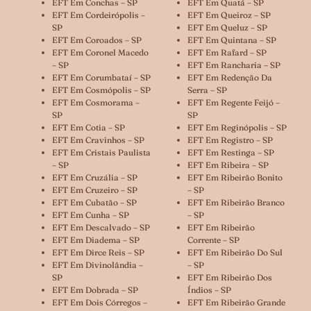
EFT Em Conchas – SP
EFT Em Quatá – SP
EFT Em Cordeirópolis –
EFT Em Queiroz – SP
SP
EFT Em Queluz – SP
EFT Em Coroados – SP
EFT Em Quintana – SP
EFT Em Coronel Macedo
EFT Em Rafard – SP
– SP
EFT Em Rancharia – SP
EFT Em Corumbataí – SP
EFT Em Redenção Da
EFT Em Cosmópolis – SP
Serra – SP
EFT Em Cosmorama –
EFT Em Regente Feijó –
SP
SP
EFT Em Cotia – SP
EFT Em Reginópolis – SP
EFT Em Cravinhos – SP
EFT Em Registro – SP
EFT Em Cristais Paulista
EFT Em Restinga – SP
– SP
EFT Em Ribeira – SP
EFT Em Cruzália – SP
EFT Em Ribeirão Bonito
EFT Em Cruzeiro – SP
– SP
EFT Em Cubatão – SP
EFT Em Ribeirão Branco
EFT Em Cunha – SP
– SP
EFT Em Descalvado – SP
EFT Em Ribeirão
EFT Em Diadema – SP
Corrente – SP
EFT Em Dirce Reis – SP
EFT Em Ribeirão Do Sul
EFT Em Divinolândia –
– SP
SP
EFT Em Ribeirão Dos
EFT Em Dobrada – SP
Índios – SP
EFT Em Dois Córregos –
EFT Em Ribeirão Grande