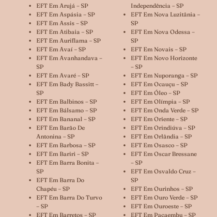
EFT Em Arujá – SP
Independência – SP
EFT Em Aspásia – SP
EFT Em Nova Luzitânia –
EFT Em Assis – SP
SP
EFT Em Atibaia – SP
EFT Em Nova Odessa –
EFT Em Auriflama – SP
SP
EFT Em Avaí – SP
EFT Em Novais – SP
EFT Em Avanhandava –
EFT Em Novo Horizonte
SP
– SP
EFT Em Avaré – SP
EFT Em Nuporanga – SP
EFT Em Bady Bassitt –
EFT Em Ocauçu – SP
SP
EFT Em Óleo – SP
EFT Em Balbinos – SP
EFT Em Olímpia – SP
EFT Em Bálsamo – SP
EFT Em Onda Verde – SP
EFT Em Bananal – SP
EFT Em Oriente – SP
EFT Em Barão De
EFT Em Orindiúva – SP
Antonina – SP
EFT Em Orlândia – SP
EFT Em Barbosa – SP
EFT Em Osasco – SP
EFT Em Bariri – SP
EFT Em Oscar Bressane
EFT Em Barra Bonita –
– SP
SP
EFT Em Osvaldo Cruz –
EFT Em Barra Do
SP
Chapéu – SP
EFT Em Ourinhos – SP
EFT Em Barra Do Turvo
EFT Em Ouro Verde – SP
– SP
EFT Em Ouroeste – SP
EFT Em Barretos – SP
EFT Em Pacaembu – SP