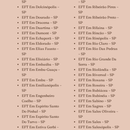
SP
– SP
EFT Em Dolcinópolis –
EFT Em Ribeirão Pires –
SP
SP
EFT Em Dourado – SP
EFT Em Ribeirão Preto –
EFT Em Dracena – SP
SP
EFT Em Duartina – SP
EFT Em Rifaina – SP
EFT Em Dumont – SP
EFT Em Rincão – SP
EFT Em Echaporã – SP
EFT Em Rinópolis – SP
EFT Em Eldorado – SP
EFT Em Rio Claro – SP
EFT Em Elias Fausto –
EFT Em Rio Das Pedras
SP
– SP
EFT Em Elisiário – SP
EFT Em Rio Grande Da
EFT Em Embaúba – SP
Serra – SP
EFT Em Embu-Guaçu –
EFT Em Riolândia – SP
SP
EFT Em Riversul – SP
EFT Em Embu – SP
EFT Em Rosana – SP
EFT Em Emilianópolis –
EFT Em Roseira – SP
SP
EFT Em Rubiácea – SP
EFT Em Engenheiro
EFT Em Rubinéia – SP
Coelho – SP
EFT Em Sabino – SP
EFT Em Espírito Santo
EFT Em Sagres – SP
Do Pinhal – SP
EFT Em Sales Oliveira –
EFT Em Espírito Santo
SP
Do Turvo – SP
EFT Em Sales – SP
EFT Em Estiva Gerbi –
EFT Em Salesópolis – SP