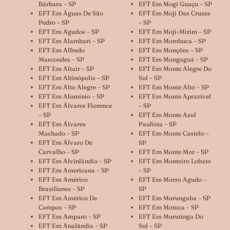
Bárbara – SP
EFT Em Mogi Guaçu – SP
EFT Em Águas De São
EFT Em Moji Das Cruzes
Pedro – SP
– SP
EFT Em Agudos – SP
EFT Em Moji-Mirim – SP
EFT Em Alambari – SP
EFT Em Mombuca – SP
EFT Em Alfredo
EFT Em Monções – SP
Marcondes – SP
EFT Em Mongaguá – SP
EFT Em Altair – SP
EFT Em Monte Alegre Do
EFT Em Altinópolis – SP
Sul – SP
EFT Em Alto Alegre – SP
EFT Em Monte Alto – SP
EFT Em Alumínio – SP
EFT Em Monte Aprazível
EFT Em Álvares Florence
– SP
– SP
EFT Em Monte Azul
EFT Em Álvares
Paulista – SP
Machado – SP
EFT Em Monte Castelo –
EFT Em Álvaro De
SP
Carvalho – SP
EFT Em Monte Mor – SP
EFT Em Alvinlândia – SP
EFT Em Monteiro Lobato
EFT Em Americana – SP
– SP
EFT Em Américo
EFT Em Morro Agudo –
Brasiliense – SP
SP
EFT Em Américo De
EFT Em Morungaba – SP
Campos – SP
EFT Em Motuca – SP
EFT Em Amparo – SP
EFT Em Murutinga Do
EFT Em Analândia – SP
Sul – SP