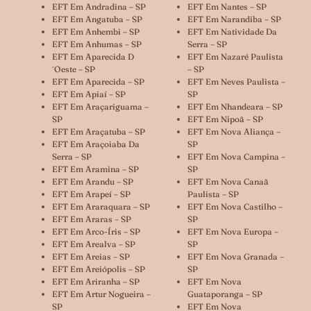
EFT Em Andradina – SP
EFT Em Nantes – SP
EFT Em Angatuba – SP
EFT Em Narandiba – SP
EFT Em Anhembi – SP
EFT Em Natividade Da
EFT Em Anhumas – SP
Serra – SP
EFT Em Aparecida D
EFT Em Nazaré Paulista
´oeste – SP
– SP
EFT Em Aparecida – SP
EFT Em Neves Paulista –
EFT Em Apiaí – SP
SP
EFT Em Araçariguama –
EFT Em Nhandeara – SP
SP
EFT Em Nipoã – SP
EFT Em Araçatuba – SP
EFT Em Nova Aliança –
EFT Em Araçoiaba Da
SP
Serra – SP
EFT Em Nova Campina –
EFT Em Aramina – SP
SP
EFT Em Arandu – SP
EFT Em Nova Canaã
EFT Em Arapeí – SP
Paulista – SP
EFT Em Araraquara – SP
EFT Em Nova Castilho –
EFT Em Araras – SP
SP
EFT Em Arco-Íris – SP
EFT Em Nova Europa –
EFT Em Arealva – SP
SP
EFT Em Areias – SP
EFT Em Nova Granada –
EFT Em Areiópolis – SP
SP
EFT Em Ariranha – SP
EFT Em Nova
EFT Em Artur Nogueira –
Guataporanga – SP
SP
EFT Em Nova