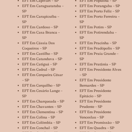
EFT Em Capivari – SP
EFT Em Populina – SP
EFT Em Caraguatatuba –
EFT Em Porangaba – SP
SP
EFT Em Porto Feliz – SP
EFT Em Carapicuíba –
EFT Em Porto Ferreira –
SP
SP
EFT Em Cardoso – SP
EFT Em Potim – SP
EFT Em Casa Branca –
EFT Em Potirendaba –
SP
SP
EFT Em Cássia Dos
EFT Em Pracinha – SP
Coqueiros – SP
EFT Em Pradópolis – SP
EFT Em Castilho – SP
EFT Em Praia Grande –
EFT Em Catanduva – SP
SP
EFT Em Catiguá – SP
EFT Em Pratânia – SP
EFT Em Cedral – SP
EFT Em Presidente Alves
EFT Em Cerqueira César
– SP
– SP
EFT Em Presidente
EFT Em Cerquilho – SP
Bernardes – SP
EFT Em Cesário Lange –
EFT Em Presidente
SP
Epitácio – SP
EFT Em Charqueada – SP
EFT Em Presidente
EFT Em Chavantes – SP
Prudente – SP
EFT Em Clementina – SP
EFT Em Presidente
EFT Em Colina – SP
Venceslau – SP
EFT Em Colômbia – SP
EFT Em Promissão – SP
EFT Em Conchal – SP
EFT Em Quadra – SP