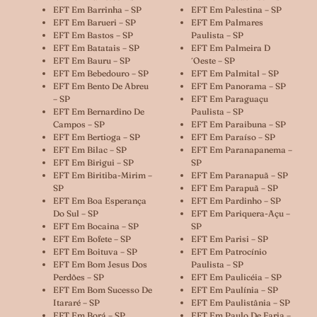
EFT Em Barrinha – SP
EFT Em Palestina – SP
EFT Em Barueri – SP
EFT Em Palmares
EFT Em Bastos – SP
Paulista – SP
EFT Em Batatais – SP
EFT Em Palmeira D
EFT Em Bauru – SP
´oeste – SP
EFT Em Bebedouro – SP
EFT Em Palmital – SP
EFT Em Bento De Abreu
EFT Em Panorama – SP
– SP
EFT Em Paraguaçu
EFT Em Bernardino De
Paulista – SP
Campos – SP
EFT Em Paraibuna – SP
EFT Em Bertioga – SP
EFT Em Paraíso – SP
EFT Em Bilac – SP
EFT Em Paranapanema –
EFT Em Birigui – SP
SP
EFT Em Biritiba-Mirim –
EFT Em Paranapuã – SP
SP
EFT Em Parapuã – SP
EFT Em Boa Esperança
EFT Em Pardinho – SP
Do Sul – SP
EFT Em Pariquera-Açu –
EFT Em Bocaina – SP
SP
EFT Em Bofete – SP
EFT Em Parisi – SP
EFT Em Boituva – SP
EFT Em Patrocínio
EFT Em Bom Jesus Dos
Paulista – SP
Perdões – SP
EFT Em Paulicéia – SP
EFT Em Bom Sucesso De
EFT Em Paulínia – SP
Itararé – SP
EFT Em Paulistânia – SP
EFT Em Borá – SP
EFT Em Paulo De Faria –