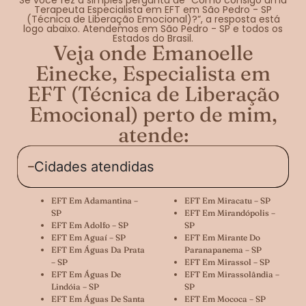
Terapeuta Especialista em EFT em São Pedro - SP
(Técnica de Liberação Emocional)?”, a resposta está
logo abaixo. Atendemos em São Pedro - SP e todos os
Estados do Brasil.
Veja onde Emanoelle
Einecke, Especialista em
EFT (Técnica de Liberação
Emocional) perto de mim,
atende:
Cidades atendidas
EFT Em Adamantina –
EFT Em Miracatu – SP
SP
EFT Em Mirandópolis –
EFT Em Adolfo – SP
SP
EFT Em Aguaí – SP
EFT Em Mirante Do
EFT Em Águas Da Prata
Paranapanema – SP
– SP
EFT Em Mirassol – SP
EFT Em Águas De
EFT Em Mirassolândia –
Lindóia – SP
SP
EFT Em Águas De Santa
EFT Em Mococa – SP