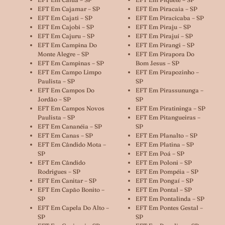
EFT Em Cajamar – SP
EFT Em Piracaia – SP
EFT Em Cajati – SP
EFT Em Piracicaba – SP
EFT Em Cajobi – SP
EFT Em Piraju – SP
EFT Em Cajuru – SP
EFT Em Pirajuí – SP
EFT Em Campina Do
EFT Em Pirangi – SP
Monte Alegre – SP
EFT Em Pirapora Do
EFT Em Campinas – SP
Bom Jesus – SP
EFT Em Campo Limpo
EFT Em Pirapozinho –
Paulista – SP
SP
EFT Em Campos Do
EFT Em Pirassununga –
Jordão – SP
SP
EFT Em Campos Novos
EFT Em Piratininga – SP
Paulista – SP
EFT Em Pitangueiras –
EFT Em Cananéia – SP
SP
EFT Em Canas – SP
EFT Em Planalto – SP
EFT Em Cândido Mota –
EFT Em Platina – SP
SP
EFT Em Poá – SP
EFT Em Cândido
EFT Em Poloni – SP
Rodrigues – SP
EFT Em Pompéia – SP
EFT Em Canitar – SP
EFT Em Pongaí – SP
EFT Em Capão Bonito –
EFT Em Pontal – SP
SP
EFT Em Pontalinda – SP
EFT Em Capela Do Alto –
EFT Em Pontes Gestal –
SP
SP