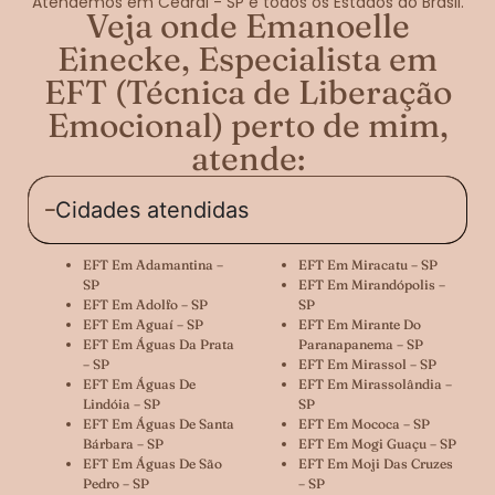
Atendemos em Cedral - SP e todos os Estados do Brasil.
Veja onde Emanoelle
Einecke, Especialista em
EFT (Técnica de Liberação
Emocional) perto de mim,
atende:
Cidades atendidas
EFT Em Adamantina –
EFT Em Miracatu – SP
SP
EFT Em Mirandópolis –
EFT Em Adolfo – SP
SP
EFT Em Aguaí – SP
EFT Em Mirante Do
EFT Em Águas Da Prata
Paranapanema – SP
– SP
EFT Em Mirassol – SP
EFT Em Águas De
EFT Em Mirassolândia –
Lindóia – SP
SP
EFT Em Águas De Santa
EFT Em Mococa – SP
Bárbara – SP
EFT Em Mogi Guaçu – SP
EFT Em Águas De São
EFT Em Moji Das Cruzes
Pedro – SP
– SP