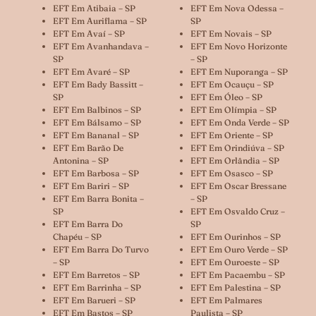
EFT Em Atibaia – SP
EFT Em Nova Odessa –
EFT Em Auriflama – SP
SP
EFT Em Avaí – SP
EFT Em Novais – SP
EFT Em Avanhandava –
EFT Em Novo Horizonte
SP
– SP
EFT Em Avaré – SP
EFT Em Nuporanga – SP
EFT Em Bady Bassitt –
EFT Em Ocauçu – SP
SP
EFT Em Óleo – SP
EFT Em Balbinos – SP
EFT Em Olímpia – SP
EFT Em Bálsamo – SP
EFT Em Onda Verde – SP
EFT Em Bananal – SP
EFT Em Oriente – SP
EFT Em Barão De
EFT Em Orindiúva – SP
Antonina – SP
EFT Em Orlândia – SP
EFT Em Barbosa – SP
EFT Em Osasco – SP
EFT Em Bariri – SP
EFT Em Oscar Bressane
EFT Em Barra Bonita –
– SP
SP
EFT Em Osvaldo Cruz –
EFT Em Barra Do
SP
Chapéu – SP
EFT Em Ourinhos – SP
EFT Em Barra Do Turvo
EFT Em Ouro Verde – SP
– SP
EFT Em Ouroeste – SP
EFT Em Barretos – SP
EFT Em Pacaembu – SP
EFT Em Barrinha – SP
EFT Em Palestina – SP
EFT Em Barueri – SP
EFT Em Palmares
EFT Em Bastos – SP
Paulista – SP