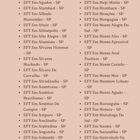
EFT Em Agudos – SP
EFT Em Moji-Mirim – SP
EFT Em Alambari – SP
EFT Em Mombuca – SP
EFT Em Alfredo
EFT Em Monções – SP
Marcondes – SP
EFT Em Mongaguá – SP
EFT Em Altair – SP
EFT Em Monte Alegre Do
EFT Em Altinópolis – SP
Sul – SP
EFT Em Alto Alegre – SP
EFT Em Monte Alto – SP
EFT Em Alumínio – SP
EFT Em Monte Aprazível
EFT Em Álvares Florence
– SP
– SP
EFT Em Monte Azul
EFT Em Álvares
Paulista – SP
Machado – SP
EFT Em Monte Castelo –
EFT Em Álvaro De
SP
Carvalho – SP
EFT Em Monte Mor – SP
EFT Em Alvinlândia – SP
EFT Em Monteiro Lobato
EFT Em Americana – SP
– SP
EFT Em Américo
EFT Em Morro Agudo –
Brasiliense – SP
SP
EFT Em Américo De
EFT Em Morungaba – SP
Campos – SP
EFT Em Motuca – SP
EFT Em Amparo – SP
EFT Em Murutinga Do
EFT Em Analândia – SP
Sul – SP
EFT Em Andradina – SP
EFT Em Nantes – SP
EFT Em Angatuba – SP
EFT Em Narandiba – SP
EFT Em Anhembi – SP
EFT Em Natividade Da