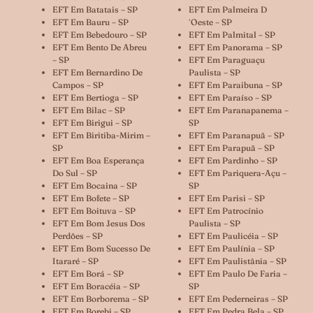
EFT Em Batatais – SP
EFT Em Palmeira D
EFT Em Bauru – SP
´oeste – SP
EFT Em Bebedouro – SP
EFT Em Palmital – SP
EFT Em Bento De Abreu
EFT Em Panorama – SP
– SP
EFT Em Paraguaçu
EFT Em Bernardino De
Paulista – SP
Campos – SP
EFT Em Paraibuna – SP
EFT Em Bertioga – SP
EFT Em Paraíso – SP
EFT Em Bilac – SP
EFT Em Paranapanema –
EFT Em Birigui – SP
SP
EFT Em Biritiba-Mirim –
EFT Em Paranapuã – SP
SP
EFT Em Parapuã – SP
EFT Em Boa Esperança
EFT Em Pardinho – SP
Do Sul – SP
EFT Em Pariquera-Açu –
EFT Em Bocaina – SP
SP
EFT Em Bofete – SP
EFT Em Parisi – SP
EFT Em Boituva – SP
EFT Em Patrocínio
EFT Em Bom Jesus Dos
Paulista – SP
Perdões – SP
EFT Em Paulicéia – SP
EFT Em Bom Sucesso De
EFT Em Paulínia – SP
Itararé – SP
EFT Em Paulistânia – SP
EFT Em Borá – SP
EFT Em Paulo De Faria –
EFT Em Boracéia – SP
SP
EFT Em Borborema – SP
EFT Em Pederneiras – SP
EFT Em Borebi – SP
EFT Em Pedra Bela – SP