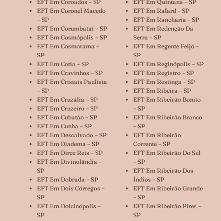
EFT Em Coroados – SP
EFT Em Quintana – SP
EFT Em Coronel Macedo
EFT Em Rafard – SP
– SP
EFT Em Rancharia – SP
EFT Em Corumbataí – SP
EFT Em Redenção Da
EFT Em Cosmópolis – SP
Serra – SP
EFT Em Cosmorama –
EFT Em Regente Feijó –
SP
SP
EFT Em Cotia – SP
EFT Em Reginópolis – SP
EFT Em Cravinhos – SP
EFT Em Registro – SP
EFT Em Cristais Paulista
EFT Em Restinga – SP
– SP
EFT Em Ribeira – SP
EFT Em Cruzália – SP
EFT Em Ribeirão Bonito
EFT Em Cruzeiro – SP
– SP
EFT Em Cubatão – SP
EFT Em Ribeirão Branco
EFT Em Cunha – SP
– SP
EFT Em Descalvado – SP
EFT Em Ribeirão
EFT Em Diadema – SP
Corrente – SP
EFT Em Dirce Reis – SP
EFT Em Ribeirão Do Sul
EFT Em Divinolândia –
– SP
SP
EFT Em Ribeirão Dos
EFT Em Dobrada – SP
Índios – SP
EFT Em Dois Córregos –
EFT Em Ribeirão Grande
SP
– SP
EFT Em Dolcinópolis –
EFT Em Ribeirão Pires –
SP
SP