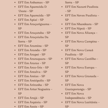
EFT Em Anhumas – SP
Serra – SP
EFT Em Aparecida D
EFT Em Nazaré Paulista
´oeste – SP
– SP
EFT Em Aparecida – SP
EFT Em Neves Paulista –
EFT Em Apiaí – SP
SP
EFT Em Araçariguama –
EFT Em Nhandeara – SP
SP
EFT Em Nipoã – SP
EFT Em Araçatuba – SP
EFT Em Nova Aliança –
EFT Em Araçoiaba Da
SP
Serra – SP
EFT Em Nova Campina –
EFT Em Aramina – SP
SP
EFT Em Arandu – SP
EFT Em Nova Canaã
EFT Em Arapeí – SP
Paulista – SP
EFT Em Araraquara – SP
EFT Em Nova Castilho –
EFT Em Araras – SP
SP
EFT Em Arco-Íris – SP
EFT Em Nova Europa –
EFT Em Arealva – SP
SP
EFT Em Areias – SP
EFT Em Nova Granada –
EFT Em Areiópolis – SP
SP
EFT Em Ariranha – SP
EFT Em Nova
EFT Em Artur Nogueira –
Guataporanga – SP
SP
EFT Em Nova
EFT Em Arujá – SP
Independência – SP
EFT Em Aspásia – SP
EFT Em Nova Luzitânia –
EFT Em Assis – SP
SP