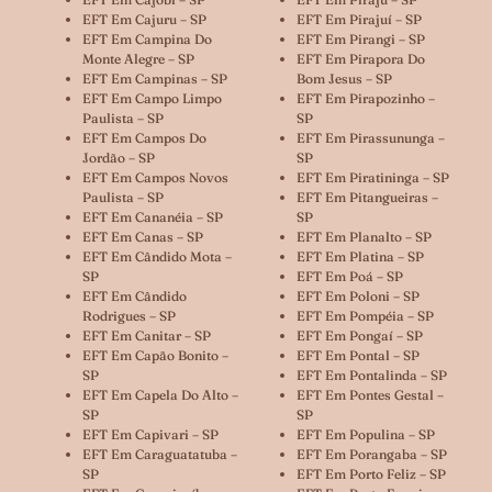
EFT Em Cajuru – SP
EFT Em Pirajuí – SP
EFT Em Campina Do
EFT Em Pirangi – SP
Monte Alegre – SP
EFT Em Pirapora Do
EFT Em Campinas – SP
Bom Jesus – SP
EFT Em Campo Limpo
EFT Em Pirapozinho –
Paulista – SP
SP
EFT Em Campos Do
EFT Em Pirassununga –
Jordão – SP
SP
EFT Em Campos Novos
EFT Em Piratininga – SP
Paulista – SP
EFT Em Pitangueiras –
EFT Em Cananéia – SP
SP
EFT Em Canas – SP
EFT Em Planalto – SP
EFT Em Cândido Mota –
EFT Em Platina – SP
SP
EFT Em Poá – SP
EFT Em Cândido
EFT Em Poloni – SP
Rodrigues – SP
EFT Em Pompéia – SP
EFT Em Canitar – SP
EFT Em Pongaí – SP
EFT Em Capão Bonito –
EFT Em Pontal – SP
SP
EFT Em Pontalinda – SP
EFT Em Capela Do Alto –
EFT Em Pontes Gestal –
SP
SP
EFT Em Capivari – SP
EFT Em Populina – SP
EFT Em Caraguatatuba –
EFT Em Porangaba – SP
SP
EFT Em Porto Feliz – SP