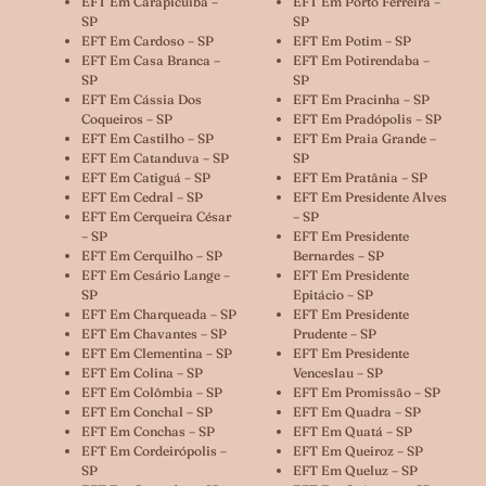
EFT Em Carapicuíba –
EFT Em Porto Ferreira –
SP
SP
EFT Em Cardoso – SP
EFT Em Potim – SP
EFT Em Casa Branca –
EFT Em Potirendaba –
SP
SP
EFT Em Cássia Dos
EFT Em Pracinha – SP
Coqueiros – SP
EFT Em Pradópolis – SP
EFT Em Castilho – SP
EFT Em Praia Grande –
EFT Em Catanduva – SP
SP
EFT Em Catiguá – SP
EFT Em Pratânia – SP
EFT Em Cedral – SP
EFT Em Presidente Alves
EFT Em Cerqueira César
– SP
– SP
EFT Em Presidente
EFT Em Cerquilho – SP
Bernardes – SP
EFT Em Cesário Lange –
EFT Em Presidente
SP
Epitácio – SP
EFT Em Charqueada – SP
EFT Em Presidente
EFT Em Chavantes – SP
Prudente – SP
EFT Em Clementina – SP
EFT Em Presidente
EFT Em Colina – SP
Venceslau – SP
EFT Em Colômbia – SP
EFT Em Promissão – SP
EFT Em Conchal – SP
EFT Em Quadra – SP
EFT Em Conchas – SP
EFT Em Quatá – SP
EFT Em Cordeirópolis –
EFT Em Queiroz – SP
SP
EFT Em Queluz – SP