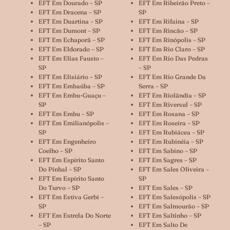
EFT Em Dourado – SP
EFT Em Ribeirão Preto –
EFT Em Dracena – SP
SP
EFT Em Duartina – SP
EFT Em Rifaina – SP
EFT Em Dumont – SP
EFT Em Rincão – SP
EFT Em Echaporã – SP
EFT Em Rinópolis – SP
EFT Em Eldorado – SP
EFT Em Rio Claro – SP
EFT Em Elias Fausto –
EFT Em Rio Das Pedras
SP
– SP
EFT Em Elisiário – SP
EFT Em Rio Grande Da
EFT Em Embaúba – SP
Serra – SP
EFT Em Embu-Guaçu –
EFT Em Riolândia – SP
SP
EFT Em Riversul – SP
EFT Em Embu – SP
EFT Em Rosana – SP
EFT Em Emilianópolis –
EFT Em Roseira – SP
SP
EFT Em Rubiácea – SP
EFT Em Engenheiro
EFT Em Rubinéia – SP
Coelho – SP
EFT Em Sabino – SP
EFT Em Espírito Santo
EFT Em Sagres – SP
Do Pinhal – SP
EFT Em Sales Oliveira –
EFT Em Espírito Santo
SP
Do Turvo – SP
EFT Em Sales – SP
EFT Em Estiva Gerbi –
EFT Em Salesópolis – SP
SP
EFT Em Salmourão – SP
EFT Em Estrela Do Norte
EFT Em Saltinho – SP
– SP
EFT Em Salto De