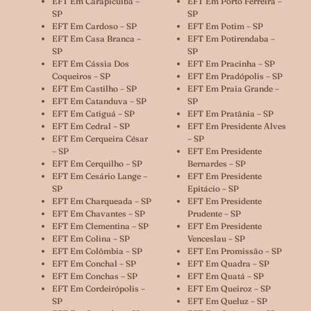
EFT Em Carapicuíba –
EFT Em Porto Ferreira –
SP
SP
EFT Em Cardoso – SP
EFT Em Potim – SP
EFT Em Casa Branca –
EFT Em Potirendaba –
SP
SP
EFT Em Cássia Dos
EFT Em Pracinha – SP
Coqueiros – SP
EFT Em Pradópolis – SP
EFT Em Castilho – SP
EFT Em Praia Grande –
EFT Em Catanduva – SP
SP
EFT Em Catiguá – SP
EFT Em Pratânia – SP
EFT Em Cedral – SP
EFT Em Presidente Alves
EFT Em Cerqueira César
– SP
– SP
EFT Em Presidente
EFT Em Cerquilho – SP
Bernardes – SP
EFT Em Cesário Lange –
EFT Em Presidente
SP
Epitácio – SP
EFT Em Charqueada – SP
EFT Em Presidente
EFT Em Chavantes – SP
Prudente – SP
EFT Em Clementina – SP
EFT Em Presidente
EFT Em Colina – SP
Venceslau – SP
EFT Em Colômbia – SP
EFT Em Promissão – SP
EFT Em Conchal – SP
EFT Em Quadra – SP
EFT Em Conchas – SP
EFT Em Quatá – SP
EFT Em Cordeirópolis –
EFT Em Queiroz – SP
SP
EFT Em Queluz – SP