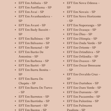
EFT Em Atibaia – SP
EFT Em Nova Odessa –
EFT Em Auriflama – SP
SP
EFT Em Avaí – SP
EFT Em Novais – SP
EFT Em Avanhandava –
EFT Em Novo Horizonte
SP
– SP
EFT Em Avaré – SP
EFT Em Nuporanga – SP
EFT Em Bady Bassitt –
EFT Em Ocauçu – SP
SP
EFT Em Óleo – SP
EFT Em Balbinos – SP
EFT Em Olímpia – SP
EFT Em Bálsamo – SP
EFT Em Onda Verde – SP
EFT Em Bananal – SP
EFT Em Oriente – SP
EFT Em Barão De
EFT Em Orindiúva – SP
Antonina – SP
EFT Em Orlândia – SP
EFT Em Barbosa – SP
EFT Em Osasco – SP
EFT Em Bariri – SP
EFT Em Oscar Bressane
EFT Em Barra Bonita –
– SP
SP
EFT Em Osvaldo Cruz –
EFT Em Barra Do
SP
Chapéu – SP
EFT Em Ourinhos – SP
EFT Em Barra Do Turvo
EFT Em Ouro Verde – SP
– SP
EFT Em Ouroeste – SP
EFT Em Barretos – SP
EFT Em Pacaembu – SP
EFT Em Barrinha – SP
EFT Em Palestina – SP
EFT Em Barueri – SP
EFT Em Palmares
EFT Em Bastos – SP
Paulista – SP