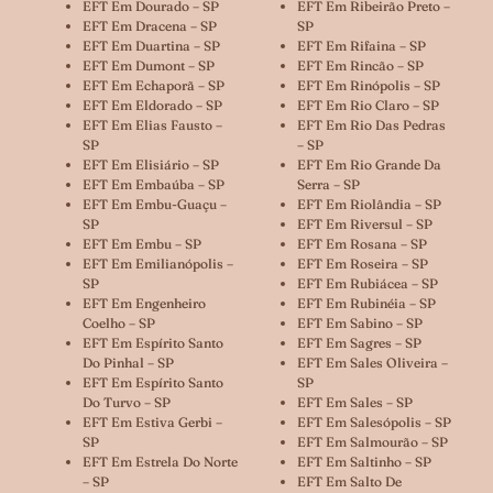
EFT Em Dourado – SP
EFT Em Ribeirão Preto –
EFT Em Dracena – SP
SP
EFT Em Duartina – SP
EFT Em Rifaina – SP
EFT Em Dumont – SP
EFT Em Rincão – SP
EFT Em Echaporã – SP
EFT Em Rinópolis – SP
EFT Em Eldorado – SP
EFT Em Rio Claro – SP
EFT Em Elias Fausto –
EFT Em Rio Das Pedras
SP
– SP
EFT Em Elisiário – SP
EFT Em Rio Grande Da
EFT Em Embaúba – SP
Serra – SP
EFT Em Embu-Guaçu –
EFT Em Riolândia – SP
SP
EFT Em Riversul – SP
EFT Em Embu – SP
EFT Em Rosana – SP
EFT Em Emilianópolis –
EFT Em Roseira – SP
SP
EFT Em Rubiácea – SP
EFT Em Engenheiro
EFT Em Rubinéia – SP
Coelho – SP
EFT Em Sabino – SP
EFT Em Espírito Santo
EFT Em Sagres – SP
Do Pinhal – SP
EFT Em Sales Oliveira –
EFT Em Espírito Santo
SP
Do Turvo – SP
EFT Em Sales – SP
EFT Em Estiva Gerbi –
EFT Em Salesópolis – SP
SP
EFT Em Salmourão – SP
EFT Em Estrela Do Norte
EFT Em Saltinho – SP
– SP
EFT Em Salto De