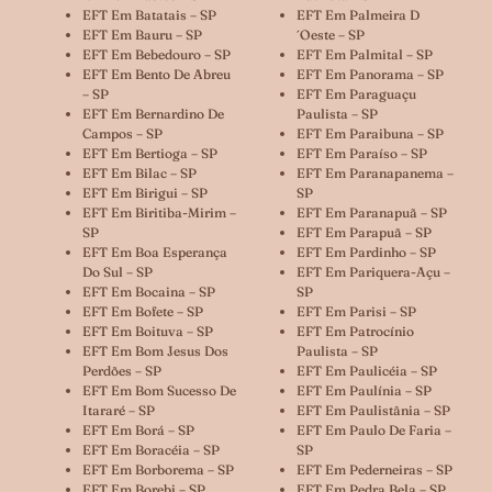
EFT Em Batatais – SP
EFT Em Palmeira D
EFT Em Bauru – SP
´oeste – SP
EFT Em Bebedouro – SP
EFT Em Palmital – SP
EFT Em Bento De Abreu
EFT Em Panorama – SP
– SP
EFT Em Paraguaçu
EFT Em Bernardino De
Paulista – SP
Campos – SP
EFT Em Paraibuna – SP
EFT Em Bertioga – SP
EFT Em Paraíso – SP
EFT Em Bilac – SP
EFT Em Paranapanema –
EFT Em Birigui – SP
SP
EFT Em Biritiba-Mirim –
EFT Em Paranapuã – SP
SP
EFT Em Parapuã – SP
EFT Em Boa Esperança
EFT Em Pardinho – SP
Do Sul – SP
EFT Em Pariquera-Açu –
EFT Em Bocaina – SP
SP
EFT Em Bofete – SP
EFT Em Parisi – SP
EFT Em Boituva – SP
EFT Em Patrocínio
EFT Em Bom Jesus Dos
Paulista – SP
Perdões – SP
EFT Em Paulicéia – SP
EFT Em Bom Sucesso De
EFT Em Paulínia – SP
Itararé – SP
EFT Em Paulistânia – SP
EFT Em Borá – SP
EFT Em Paulo De Faria –
EFT Em Boracéia – SP
SP
EFT Em Borborema – SP
EFT Em Pederneiras – SP
EFT Em Borebi – SP
EFT Em Pedra Bela – SP