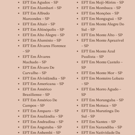
EFT Em Agudos – SP
EFT Em Moji-Mirim – SP
EFT Em Alambari – SP
EFT Em Mombuca – SP
EFT Em Alfredo
EFT Em Monções – SP
Marcondes – SP
EFT Em Mongaguá – SP
EFT Em Altair – SP
EFT Em Monte Alegre Do
EFT Em Altinópolis – SP
Sul – SP
EFT Em Alto Alegre – SP
EFT Em Monte Alto – SP
EFT Em Alumínio – SP
EFT Em Monte Aprazível
EFT Em Álvares Florence
– SP
– SP
EFT Em Monte Azul
EFT Em Álvares
Paulista – SP
Machado – SP
EFT Em Monte Castelo –
EFT Em Álvaro De
SP
Carvalho – SP
EFT Em Monte Mor – SP
EFT Em Alvinlândia – SP
EFT Em Monteiro Lobato
EFT Em Americana – SP
– SP
EFT Em Américo
EFT Em Morro Agudo –
Brasiliense – SP
SP
EFT Em Américo De
EFT Em Morungaba – SP
Campos – SP
EFT Em Motuca – SP
EFT Em Amparo – SP
EFT Em Murutinga Do
EFT Em Analândia – SP
Sul – SP
EFT Em Andradina – SP
EFT Em Nantes – SP
EFT Em Angatuba – SP
EFT Em Narandiba – SP
EFT Em Anhembi – SP
EFT Em Natividade Da