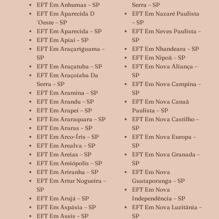
EFT Em Anhumas – SP
Serra – SP
EFT Em Aparecida D
EFT Em Nazaré Paulista
´oeste – SP
– SP
EFT Em Aparecida – SP
EFT Em Neves Paulista –
EFT Em Apiaí – SP
SP
EFT Em Araçariguama –
EFT Em Nhandeara – SP
SP
EFT Em Nipoã – SP
EFT Em Araçatuba – SP
EFT Em Nova Aliança –
EFT Em Araçoiaba Da
SP
Serra – SP
EFT Em Nova Campina –
EFT Em Aramina – SP
SP
EFT Em Arandu – SP
EFT Em Nova Canaã
EFT Em Arapeí – SP
Paulista – SP
EFT Em Araraquara – SP
EFT Em Nova Castilho –
EFT Em Araras – SP
SP
EFT Em Arco-Íris – SP
EFT Em Nova Europa –
EFT Em Arealva – SP
SP
EFT Em Areias – SP
EFT Em Nova Granada –
EFT Em Areiópolis – SP
SP
EFT Em Ariranha – SP
EFT Em Nova
EFT Em Artur Nogueira –
Guataporanga – SP
SP
EFT Em Nova
EFT Em Arujá – SP
Independência – SP
EFT Em Aspásia – SP
EFT Em Nova Luzitânia –
EFT Em Assis – SP
SP