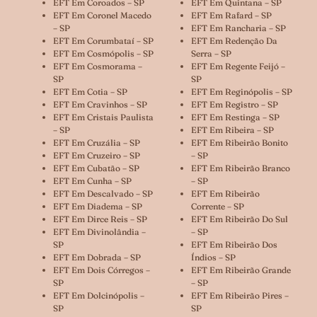
EFT Em Coroados – SP
EFT Em Quintana – SP
EFT Em Coronel Macedo
EFT Em Rafard – SP
– SP
EFT Em Rancharia – SP
EFT Em Corumbataí – SP
EFT Em Redenção Da
EFT Em Cosmópolis – SP
Serra – SP
EFT Em Cosmorama –
EFT Em Regente Feijó –
SP
SP
EFT Em Cotia – SP
EFT Em Reginópolis – SP
EFT Em Cravinhos – SP
EFT Em Registro – SP
EFT Em Cristais Paulista
EFT Em Restinga – SP
– SP
EFT Em Ribeira – SP
EFT Em Cruzália – SP
EFT Em Ribeirão Bonito
EFT Em Cruzeiro – SP
– SP
EFT Em Cubatão – SP
EFT Em Ribeirão Branco
EFT Em Cunha – SP
– SP
EFT Em Descalvado – SP
EFT Em Ribeirão
EFT Em Diadema – SP
Corrente – SP
EFT Em Dirce Reis – SP
EFT Em Ribeirão Do Sul
EFT Em Divinolândia –
– SP
SP
EFT Em Ribeirão Dos
EFT Em Dobrada – SP
Índios – SP
EFT Em Dois Córregos –
EFT Em Ribeirão Grande
SP
– SP
EFT Em Dolcinópolis –
EFT Em Ribeirão Pires –
SP
SP