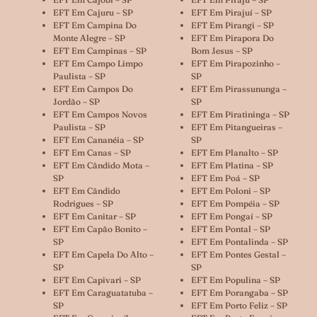
EFT Em Cajuru – SP
EFT Em Pirajuí – SP
EFT Em Campina Do
EFT Em Pirangi – SP
Monte Alegre – SP
EFT Em Pirapora Do
EFT Em Campinas – SP
Bom Jesus – SP
EFT Em Campo Limpo
EFT Em Pirapozinho –
Paulista – SP
SP
EFT Em Campos Do
EFT Em Pirassununga –
Jordão – SP
SP
EFT Em Campos Novos
EFT Em Piratininga – SP
Paulista – SP
EFT Em Pitangueiras –
EFT Em Cananéia – SP
SP
EFT Em Canas – SP
EFT Em Planalto – SP
EFT Em Cândido Mota –
EFT Em Platina – SP
SP
EFT Em Poá – SP
EFT Em Cândido
EFT Em Poloni – SP
Rodrigues – SP
EFT Em Pompéia – SP
EFT Em Canitar – SP
EFT Em Pongaí – SP
EFT Em Capão Bonito –
EFT Em Pontal – SP
SP
EFT Em Pontalinda – SP
EFT Em Capela Do Alto –
EFT Em Pontes Gestal –
SP
SP
EFT Em Capivari – SP
EFT Em Populina – SP
EFT Em Caraguatatuba –
EFT Em Porangaba – SP
SP
EFT Em Porto Feliz – SP