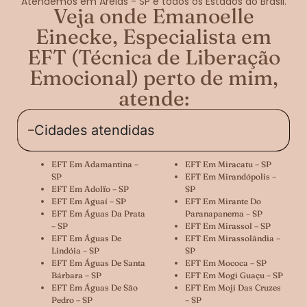
Atendemos em Areias - SP e todos os Estados do Brasil.
Veja onde Emanoelle
Einecke, Especialista em
EFT (Técnica de Liberação
Emocional) perto de mim,
atende:
Cidades atendidas
EFT Em Adamantina –
EFT Em Miracatu – SP
SP
EFT Em Mirandópolis –
EFT Em Adolfo – SP
SP
EFT Em Aguaí – SP
EFT Em Mirante Do
EFT Em Águas Da Prata
Paranapanema – SP
– SP
EFT Em Mirassol – SP
EFT Em Águas De
EFT Em Mirassolândia –
Lindóia – SP
SP
EFT Em Águas De Santa
EFT Em Mococa – SP
Bárbara – SP
EFT Em Mogi Guaçu – SP
EFT Em Águas De São
EFT Em Moji Das Cruzes
Pedro – SP
– SP