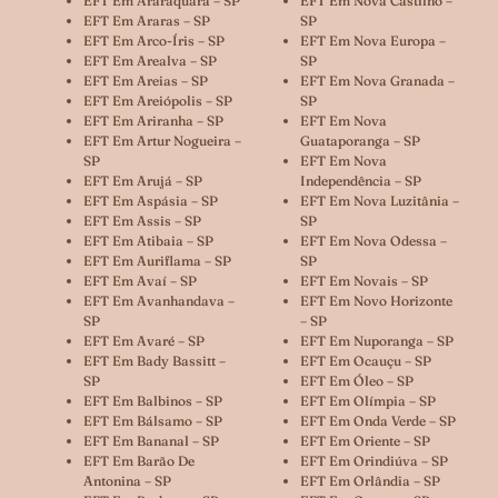
EFT Em Araraquara – SP
EFT Em Nova Castilho –
EFT Em Araras – SP
SP
EFT Em Arco-Íris – SP
EFT Em Nova Europa –
EFT Em Arealva – SP
SP
EFT Em Areias – SP
EFT Em Nova Granada –
EFT Em Areiópolis – SP
SP
EFT Em Ariranha – SP
EFT Em Nova
EFT Em Artur Nogueira –
Guataporanga – SP
SP
EFT Em Nova
EFT Em Arujá – SP
Independência – SP
EFT Em Aspásia – SP
EFT Em Nova Luzitânia –
EFT Em Assis – SP
SP
EFT Em Atibaia – SP
EFT Em Nova Odessa –
EFT Em Auriflama – SP
SP
EFT Em Avaí – SP
EFT Em Novais – SP
EFT Em Avanhandava –
EFT Em Novo Horizonte
SP
– SP
EFT Em Avaré – SP
EFT Em Nuporanga – SP
EFT Em Bady Bassitt –
EFT Em Ocauçu – SP
SP
EFT Em Óleo – SP
EFT Em Balbinos – SP
EFT Em Olímpia – SP
EFT Em Bálsamo – SP
EFT Em Onda Verde – SP
EFT Em Bananal – SP
EFT Em Oriente – SP
EFT Em Barão De
EFT Em Orindiúva – SP
Antonina – SP
EFT Em Orlândia – SP