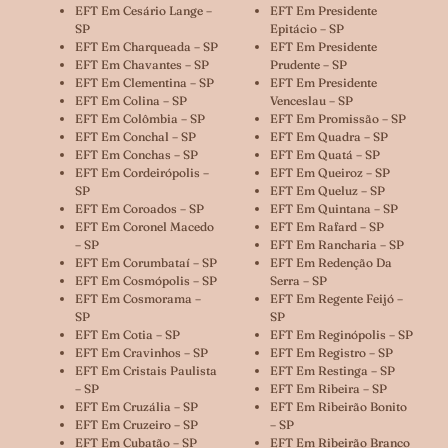
EFT Em Cesário Lange –
EFT Em Presidente
SP
Epitácio – SP
EFT Em Charqueada – SP
EFT Em Presidente
EFT Em Chavantes – SP
Prudente – SP
EFT Em Clementina – SP
EFT Em Presidente
EFT Em Colina – SP
Venceslau – SP
EFT Em Colômbia – SP
EFT Em Promissão – SP
EFT Em Conchal – SP
EFT Em Quadra – SP
EFT Em Conchas – SP
EFT Em Quatá – SP
EFT Em Cordeirópolis –
EFT Em Queiroz – SP
SP
EFT Em Queluz – SP
EFT Em Coroados – SP
EFT Em Quintana – SP
EFT Em Coronel Macedo
EFT Em Rafard – SP
– SP
EFT Em Rancharia – SP
EFT Em Corumbataí – SP
EFT Em Redenção Da
EFT Em Cosmópolis – SP
Serra – SP
EFT Em Cosmorama –
EFT Em Regente Feijó –
SP
SP
EFT Em Cotia – SP
EFT Em Reginópolis – SP
EFT Em Cravinhos – SP
EFT Em Registro – SP
EFT Em Cristais Paulista
EFT Em Restinga – SP
– SP
EFT Em Ribeira – SP
EFT Em Cruzália – SP
EFT Em Ribeirão Bonito
EFT Em Cruzeiro – SP
– SP
EFT Em Cubatão – SP
EFT Em Ribeirão Branco