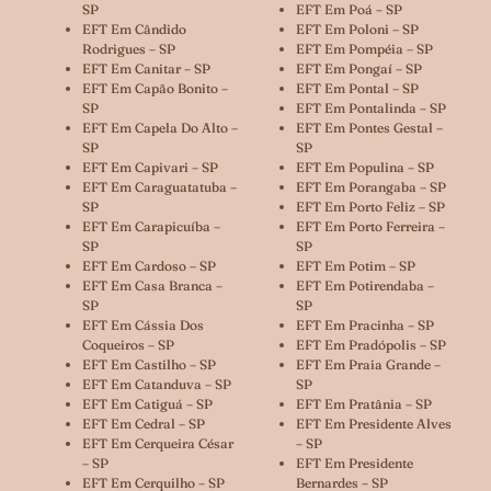
SP
EFT Em Poá – SP
EFT Em Cândido
EFT Em Poloni – SP
Rodrigues – SP
EFT Em Pompéia – SP
EFT Em Canitar – SP
EFT Em Pongaí – SP
EFT Em Capão Bonito –
EFT Em Pontal – SP
SP
EFT Em Pontalinda – SP
EFT Em Capela Do Alto –
EFT Em Pontes Gestal –
SP
SP
EFT Em Capivari – SP
EFT Em Populina – SP
EFT Em Caraguatatuba –
EFT Em Porangaba – SP
SP
EFT Em Porto Feliz – SP
EFT Em Carapicuíba –
EFT Em Porto Ferreira –
SP
SP
EFT Em Cardoso – SP
EFT Em Potim – SP
EFT Em Casa Branca –
EFT Em Potirendaba –
SP
SP
EFT Em Cássia Dos
EFT Em Pracinha – SP
Coqueiros – SP
EFT Em Pradópolis – SP
EFT Em Castilho – SP
EFT Em Praia Grande –
EFT Em Catanduva – SP
SP
EFT Em Catiguá – SP
EFT Em Pratânia – SP
EFT Em Cedral – SP
EFT Em Presidente Alves
EFT Em Cerqueira César
– SP
– SP
EFT Em Presidente
EFT Em Cerquilho – SP
Bernardes – SP