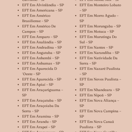
EFT Em Alvinlândia – SP
EFT Em Monteiro Lobato
EFT Em Americana – SP
– SP
EFT Em Américo
EFT Em Morro Agudo –
Brasiliense – SP
SP
EFT Em Américo De
EFT Em Morungaba – SP
Campos – SP
EFT Em Motuca – SP
EFT Em Amparo – SP
EFT Em Murutinga Do
EFT Em Analândia – SP
Sul – SP
EFT Em Andradina – SP
EFT Em Nantes – SP
EFT Em Angatuba – SP
EFT Em Narandiba – SP
EFT Em Anhembi – SP
EFT Em Natividade Da
EFT Em Anhumas – SP
Serra – SP
EFT Em Aparecida D
EFT Em Nazaré Paulista
´oeste – SP
– SP
EFT Em Aparecida – SP
EFT Em Neves Paulista –
EFT Em Apiaí – SP
SP
EFT Em Araçariguama –
EFT Em Nhandeara – SP
SP
EFT Em Nipoã – SP
EFT Em Araçatuba – SP
EFT Em Nova Aliança –
EFT Em Araçoiaba Da
SP
Serra – SP
EFT Em Nova Campina –
EFT Em Aramina – SP
SP
EFT Em Arandu – SP
EFT Em Nova Canaã
EFT Em Arapeí – SP
Paulista – SP