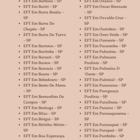
EFT Em Barbosa – SP
EFT Em Osasco – SP
EFT Em Bariri – SP
EFT Em Oscar Bressane
EFT Em Barra Bonita –
– SP
SP
EFT Em Osvaldo Cruz –
EFT Em Barra Do
SP
Chapéu – SP
EFT Em Ourinhos – SP
EFT Em Barra Do Turvo
EFT Em Ouro Verde – SP
– SP
EFT Em Ouroeste – SP
EFT Em Barretos – SP
EFT Em Pacaembu – SP
EFT Em Barrinha – SP
EFT Em Palestina – SP
EFT Em Barueri – SP
EFT Em Palmares
EFT Em Bastos – SP
Paulista – SP
EFT Em Batatais – SP
EFT Em Palmeira D
EFT Em Bauru – SP
´oeste – SP
EFT Em Bebedouro – SP
EFT Em Palmital – SP
EFT Em Bento De Abreu
EFT Em Panorama – SP
– SP
EFT Em Paraguaçu
EFT Em Bernardino De
Paulista – SP
Campos – SP
EFT Em Paraibuna – SP
EFT Em Bertioga – SP
EFT Em Paraíso – SP
EFT Em Bilac – SP
EFT Em Paranapanema –
EFT Em Birigui – SP
SP
EFT Em Biritiba-Mirim –
EFT Em Paranapuã – SP
SP
EFT Em Parapuã – SP
EFT Em Boa Esperança
EFT Em Pardinho – SP