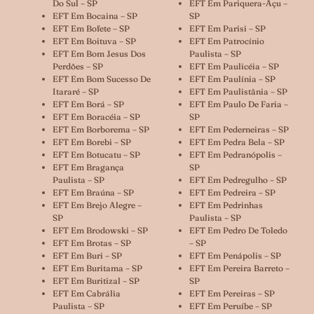
Do Sul – SP
EFT Em Pariquera-Açu –
EFT Em Bocaina – SP
SP
EFT Em Bofete – SP
EFT Em Parisi – SP
EFT Em Boituva – SP
EFT Em Patrocínio
EFT Em Bom Jesus Dos
Paulista – SP
Perdões – SP
EFT Em Paulicéia – SP
EFT Em Bom Sucesso De
EFT Em Paulínia – SP
Itararé – SP
EFT Em Paulistânia – SP
EFT Em Borá – SP
EFT Em Paulo De Faria –
EFT Em Boracéia – SP
SP
EFT Em Borborema – SP
EFT Em Pederneiras – SP
EFT Em Borebi – SP
EFT Em Pedra Bela – SP
EFT Em Botucatu – SP
EFT Em Pedranópolis –
EFT Em Bragança
SP
Paulista – SP
EFT Em Pedregulho – SP
EFT Em Braúna – SP
EFT Em Pedreira – SP
EFT Em Brejo Alegre –
EFT Em Pedrinhas
SP
Paulista – SP
EFT Em Brodowski – SP
EFT Em Pedro De Toledo
EFT Em Brotas – SP
– SP
EFT Em Buri – SP
EFT Em Penápolis – SP
EFT Em Buritama – SP
EFT Em Pereira Barreto –
EFT Em Buritizal – SP
SP
EFT Em Cabrália
EFT Em Pereiras – SP
Paulista – SP
EFT Em Peruíbe – SP