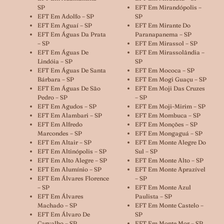
SP
EFT Em Mirandópolis –
EFT Em Adolfo – SP
SP
EFT Em Aguaí – SP
EFT Em Mirante Do
EFT Em Águas Da Prata
Paranapanema – SP
– SP
EFT Em Mirassol – SP
EFT Em Águas De
EFT Em Mirassolândia –
Lindóia – SP
SP
EFT Em Águas De Santa
EFT Em Mococa – SP
Bárbara – SP
EFT Em Mogi Guaçu – SP
EFT Em Águas De São
EFT Em Moji Das Cruzes
Pedro – SP
– SP
EFT Em Agudos – SP
EFT Em Moji-Mirim – SP
EFT Em Alambari – SP
EFT Em Mombuca – SP
EFT Em Alfredo
EFT Em Monções – SP
Marcondes – SP
EFT Em Mongaguá – SP
EFT Em Altair – SP
EFT Em Monte Alegre Do
EFT Em Altinópolis – SP
Sul – SP
EFT Em Alto Alegre – SP
EFT Em Monte Alto – SP
EFT Em Alumínio – SP
EFT Em Monte Aprazível
EFT Em Álvares Florence
– SP
– SP
EFT Em Monte Azul
EFT Em Álvares
Paulista – SP
Machado – SP
EFT Em Monte Castelo –
EFT Em Álvaro De
SP
Carvalho – SP
EFT Em Monte Mor – SP