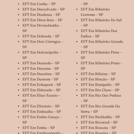
EFT Em Cunha – SP
– SP
EFT Em Descalvado – SP
EFT Em Ribeirão
EFT Em Diadema – SP
Corrente – SP
EFT Em Dirce Reis – SP
EFT Em Ribeirão Do Sul
EFT Em Divinolândia –
– SP
SP
EFT Em Ribeirão Dos
EFT Em Dobrada – SP
Índios – SP
EFT Em Dois Córregos –
EFT Em Ribeirão Grande
SP
– SP
EFT Em Dolcinópolis –
EFT Em Ribeirão Pires –
SP
SP
EFT Em Dourado – SP
EFT Em Ribeirão Preto –
EFT Em Dracena – SP
SP
EFT Em Duartina – SP
EFT Em Rifaina – SP
EFT Em Dumont – SP
EFT Em Rincão – SP
EFT Em Echaporã – SP
EFT Em Rinópolis – SP
EFT Em Eldorado – SP
EFT Em Rio Claro – SP
EFT Em Elias Fausto –
EFT Em Rio Das Pedras
SP
– SP
EFT Em Elisiário – SP
EFT Em Rio Grande Da
EFT Em Embaúba – SP
Serra – SP
EFT Em Embu-Guaçu –
EFT Em Riolândia – SP
SP
EFT Em Riversul – SP
EFT Em Embu – SP
EFT Em Rosana – SP
EFT Em Emilianópolis –
EFT Em Roseira – SP