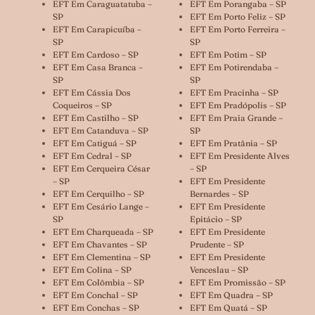
EFT Em Caraguatatuba –
EFT Em Porangaba – SP
SP
EFT Em Porto Feliz – SP
EFT Em Carapicuíba –
EFT Em Porto Ferreira –
SP
SP
EFT Em Cardoso – SP
EFT Em Potim – SP
EFT Em Casa Branca –
EFT Em Potirendaba –
SP
SP
EFT Em Cássia Dos
EFT Em Pracinha – SP
Coqueiros – SP
EFT Em Pradópolis – SP
EFT Em Castilho – SP
EFT Em Praia Grande –
EFT Em Catanduva – SP
SP
EFT Em Catiguá – SP
EFT Em Pratânia – SP
EFT Em Cedral – SP
EFT Em Presidente Alves
EFT Em Cerqueira César
– SP
– SP
EFT Em Presidente
EFT Em Cerquilho – SP
Bernardes – SP
EFT Em Cesário Lange –
EFT Em Presidente
SP
Epitácio – SP
EFT Em Charqueada – SP
EFT Em Presidente
EFT Em Chavantes – SP
Prudente – SP
EFT Em Clementina – SP
EFT Em Presidente
EFT Em Colina – SP
Venceslau – SP
EFT Em Colômbia – SP
EFT Em Promissão – SP
EFT Em Conchal – SP
EFT Em Quadra – SP
EFT Em Conchas – SP
EFT Em Quatá – SP