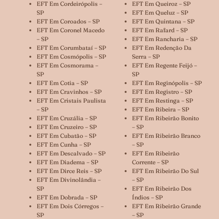
EFT Em Cordeirópolis –
EFT Em Queiroz – SP
SP
EFT Em Queluz – SP
EFT Em Coroados – SP
EFT Em Quintana – SP
EFT Em Coronel Macedo
EFT Em Rafard – SP
– SP
EFT Em Rancharia – SP
EFT Em Corumbataí – SP
EFT Em Redenção Da
EFT Em Cosmópolis – SP
Serra – SP
EFT Em Cosmorama –
EFT Em Regente Feijó –
SP
SP
EFT Em Cotia – SP
EFT Em Reginópolis – SP
EFT Em Cravinhos – SP
EFT Em Registro – SP
EFT Em Cristais Paulista
EFT Em Restinga – SP
– SP
EFT Em Ribeira – SP
EFT Em Cruzália – SP
EFT Em Ribeirão Bonito
EFT Em Cruzeiro – SP
– SP
EFT Em Cubatão – SP
EFT Em Ribeirão Branco
EFT Em Cunha – SP
– SP
EFT Em Descalvado – SP
EFT Em Ribeirão
EFT Em Diadema – SP
Corrente – SP
EFT Em Dirce Reis – SP
EFT Em Ribeirão Do Sul
EFT Em Divinolândia –
– SP
SP
EFT Em Ribeirão Dos
EFT Em Dobrada – SP
Índios – SP
EFT Em Dois Córregos –
EFT Em Ribeirão Grande
SP
– SP