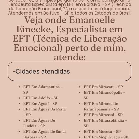
Terapeuta Especialista em EFT em Boituva - SP (Técnica
de Liberação Emocional)?”, a resposta está logo abaixo.
Atendemos em Boituva - SP e todos os Estados do Brasil.
Veja onde Emanoelle
Einecke, Especialista em
EFT (Técnica de Liberação
Emocional) perto de mim,
atende:
Cidades atendidas
EFT Em Adamantina –
EFT Em Miracatu – SP
SP
EFT Em Mirandópolis –
EFT Em Adolfo – SP
SP
EFT Em Aguaí – SP
EFT Em Mirante Do
EFT Em Águas Da Prata
Paranapanema – SP
– SP
EFT Em Mirassol – SP
EFT Em Águas De
EFT Em Mirassolândia –
Lindóia – SP
SP
EFT Em Águas De Santa
EFT Em Mococa – SP
Bárbara – SP
EFT Em Mogi Guaçu – SP