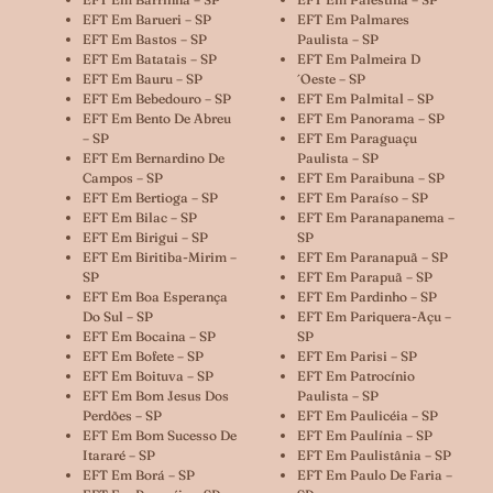
EFT Em Barueri – SP
EFT Em Palmares
EFT Em Bastos – SP
Paulista – SP
EFT Em Batatais – SP
EFT Em Palmeira D
EFT Em Bauru – SP
´oeste – SP
EFT Em Bebedouro – SP
EFT Em Palmital – SP
EFT Em Bento De Abreu
EFT Em Panorama – SP
– SP
EFT Em Paraguaçu
EFT Em Bernardino De
Paulista – SP
Campos – SP
EFT Em Paraibuna – SP
EFT Em Bertioga – SP
EFT Em Paraíso – SP
EFT Em Bilac – SP
EFT Em Paranapanema –
EFT Em Birigui – SP
SP
EFT Em Biritiba-Mirim –
EFT Em Paranapuã – SP
SP
EFT Em Parapuã – SP
EFT Em Boa Esperança
EFT Em Pardinho – SP
Do Sul – SP
EFT Em Pariquera-Açu –
EFT Em Bocaina – SP
SP
EFT Em Bofete – SP
EFT Em Parisi – SP
EFT Em Boituva – SP
EFT Em Patrocínio
EFT Em Bom Jesus Dos
Paulista – SP
Perdões – SP
EFT Em Paulicéia – SP
EFT Em Bom Sucesso De
EFT Em Paulínia – SP
Itararé – SP
EFT Em Paulistânia – SP
EFT Em Borá – SP
EFT Em Paulo De Faria –