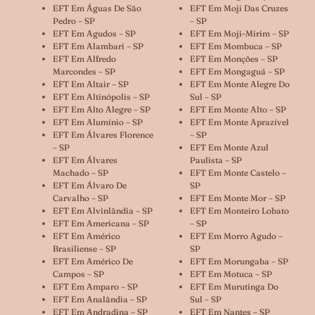
EFT Em Águas De São
EFT Em Moji Das Cruzes
Pedro – SP
– SP
EFT Em Agudos – SP
EFT Em Moji-Mirim – SP
EFT Em Alambari – SP
EFT Em Mombuca – SP
EFT Em Alfredo
EFT Em Monções – SP
Marcondes – SP
EFT Em Mongaguá – SP
EFT Em Altair – SP
EFT Em Monte Alegre Do
EFT Em Altinópolis – SP
Sul – SP
EFT Em Alto Alegre – SP
EFT Em Monte Alto – SP
EFT Em Alumínio – SP
EFT Em Monte Aprazível
EFT Em Álvares Florence
– SP
– SP
EFT Em Monte Azul
EFT Em Álvares
Paulista – SP
Machado – SP
EFT Em Monte Castelo –
EFT Em Álvaro De
SP
Carvalho – SP
EFT Em Monte Mor – SP
EFT Em Alvinlândia – SP
EFT Em Monteiro Lobato
EFT Em Americana – SP
– SP
EFT Em Américo
EFT Em Morro Agudo –
Brasiliense – SP
SP
EFT Em Américo De
EFT Em Morungaba – SP
Campos – SP
EFT Em Motuca – SP
EFT Em Amparo – SP
EFT Em Murutinga Do
EFT Em Analândia – SP
Sul – SP
EFT Em Andradina – SP
EFT Em Nantes – SP