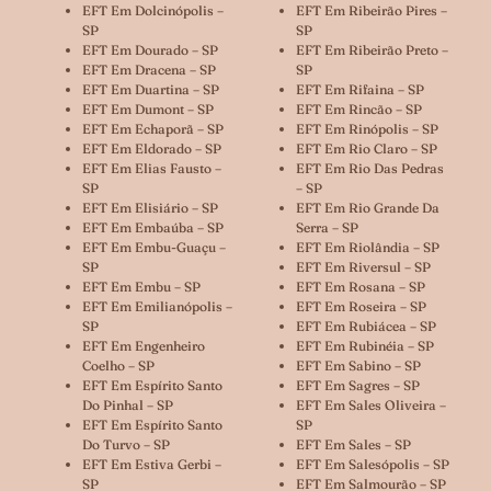
EFT Em Dolcinópolis –
EFT Em Ribeirão Pires –
SP
SP
EFT Em Dourado – SP
EFT Em Ribeirão Preto –
EFT Em Dracena – SP
SP
EFT Em Duartina – SP
EFT Em Rifaina – SP
EFT Em Dumont – SP
EFT Em Rincão – SP
EFT Em Echaporã – SP
EFT Em Rinópolis – SP
EFT Em Eldorado – SP
EFT Em Rio Claro – SP
EFT Em Elias Fausto –
EFT Em Rio Das Pedras
SP
– SP
EFT Em Elisiário – SP
EFT Em Rio Grande Da
EFT Em Embaúba – SP
Serra – SP
EFT Em Embu-Guaçu –
EFT Em Riolândia – SP
SP
EFT Em Riversul – SP
EFT Em Embu – SP
EFT Em Rosana – SP
EFT Em Emilianópolis –
EFT Em Roseira – SP
SP
EFT Em Rubiácea – SP
EFT Em Engenheiro
EFT Em Rubinéia – SP
Coelho – SP
EFT Em Sabino – SP
EFT Em Espírito Santo
EFT Em Sagres – SP
Do Pinhal – SP
EFT Em Sales Oliveira –
EFT Em Espírito Santo
SP
Do Turvo – SP
EFT Em Sales – SP
EFT Em Estiva Gerbi –
EFT Em Salesópolis – SP
SP
EFT Em Salmourão – SP