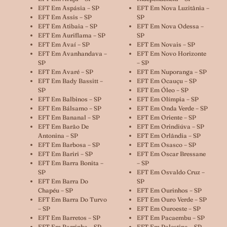
EFT Em Aspásia – SP
EFT Em Nova Luzitânia –
EFT Em Assis – SP
SP
EFT Em Atibaia – SP
EFT Em Nova Odessa –
EFT Em Auriflama – SP
SP
EFT Em Avaí – SP
EFT Em Novais – SP
EFT Em Avanhandava –
EFT Em Novo Horizonte
SP
– SP
EFT Em Avaré – SP
EFT Em Nuporanga – SP
EFT Em Bady Bassitt –
EFT Em Ocauçu – SP
SP
EFT Em Óleo – SP
EFT Em Balbinos – SP
EFT Em Olímpia – SP
EFT Em Bálsamo – SP
EFT Em Onda Verde – SP
EFT Em Bananal – SP
EFT Em Oriente – SP
EFT Em Barão De
EFT Em Orindiúva – SP
Antonina – SP
EFT Em Orlândia – SP
EFT Em Barbosa – SP
EFT Em Osasco – SP
EFT Em Bariri – SP
EFT Em Oscar Bressane
EFT Em Barra Bonita –
– SP
SP
EFT Em Osvaldo Cruz –
EFT Em Barra Do
SP
Chapéu – SP
EFT Em Ourinhos – SP
EFT Em Barra Do Turvo
EFT Em Ouro Verde – SP
– SP
EFT Em Ouroeste – SP
EFT Em Barretos – SP
EFT Em Pacaembu – SP
EFT Em Barrinha – SP
EFT Em Palestina – SP