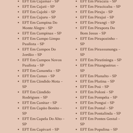
EFT Em Cajamar – SP
EFT Em Piracaia – SP
EFT Em Cajati – SP
EFT Em Piracicaba – SP
EFT Em Cajobi – SP
EFT Em Piraju – SP
EFT Em Cajuru – SP
EFT Em Pirajuí – SP
EFT Em Campina Do
EFT Em Pirangi – SP
Monte Alegre – SP
EFT Em Pirapora Do
EFT Em Campinas – SP
Bom Jesus – SP
EFT Em Campo Limpo
EFT Em Pirapozinho –
Paulista – SP
SP
EFT Em Campos Do
EFT Em Pirassununga –
Jordão – SP
SP
EFT Em Campos Novos
EFT Em Piratininga – SP
Paulista – SP
EFT Em Pitangueiras –
EFT Em Cananéia – SP
SP
EFT Em Canas – SP
EFT Em Planalto – SP
EFT Em Cândido Mota –
EFT Em Platina – SP
SP
EFT Em Poá – SP
EFT Em Cândido
EFT Em Poloni – SP
Rodrigues – SP
EFT Em Pompéia – SP
EFT Em Canitar – SP
EFT Em Pongaí – SP
EFT Em Capão Bonito –
EFT Em Pontal – SP
SP
EFT Em Pontalinda – SP
EFT Em Capela Do Alto –
EFT Em Pontes Gestal –
SP
SP
EFT Em Capivari – SP
EFT Em Populina – SP