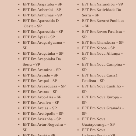
EFT Em Angatuba – SP
EFT Em Narandiba – SP
EFT Em Anhembi – SP
EFT Em Natividade Da
EFT Em Anhumas – SP
Serra – SP
EFT Em Aparecida D
EFT Em Nazaré Paulista
´oeste – SP
– SP
EFT Em Aparecida – SP
EFT Em Neves Paulista –
EFT Em Apiaí – SP
SP
EFT Em Araçariguama –
EFT Em Nhandeara – SP
SP
EFT Em Nipoã – SP
EFT Em Araçatuba – SP
EFT Em Nova Aliança –
EFT Em Araçoiaba Da
SP
Serra – SP
EFT Em Nova Campina –
EFT Em Aramina – SP
SP
EFT Em Arandu – SP
EFT Em Nova Canaã
EFT Em Arapeí – SP
Paulista – SP
EFT Em Araraquara – SP
EFT Em Nova Castilho –
EFT Em Araras – SP
SP
EFT Em Arco-Íris – SP
EFT Em Nova Europa –
EFT Em Arealva – SP
SP
EFT Em Areias – SP
EFT Em Nova Granada –
EFT Em Areiópolis – SP
SP
EFT Em Ariranha – SP
EFT Em Nova
EFT Em Artur Nogueira –
Guataporanga – SP
SP
EFT Em Nova
EFT Em Arujá – SP
Independência – SP