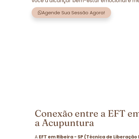
você a alcançar bem-estar emocional e men
Agende Sua Sessão Agora!
Conexão entre a EFT em 
a Acupuntura
A
EFT em Ribeira - SP (Técnica de Liberação