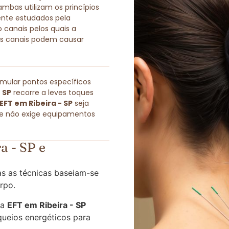
as utilizam os princípios
ente estudados pela
 canais pelos quais a
sses canais podem causar
imular pontos específicos
 SP
recorre a leves toques
EFT em Ribeira - SP
seja
ue não exige equipamentos
a - SP e
s as técnicas baseiam-se
rpo.
 a
EFT em Ribeira - SP
queios energéticos para