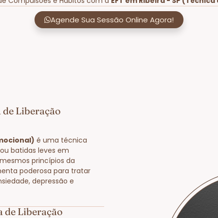
 de Compulsões e Hábitos com a
EFT em Ribeira - SP (Técnica
Agende Sua Sessão Online Agora!
a de Liberação
Emocional)
é uma técnica
 ou batidas leves em
 mesmos princípios da
enta poderosa para tratar
nsiedade, depressão e
a de Liberação