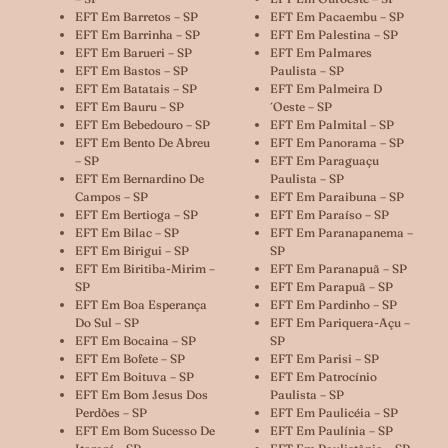
EFT Em Barretos – SP
EFT Em Pacaembu – SP
EFT Em Barrinha – SP
EFT Em Palestina – SP
EFT Em Barueri – SP
EFT Em Palmares
EFT Em Bastos – SP
Paulista – SP
EFT Em Batatais – SP
EFT Em Palmeira D
EFT Em Bauru – SP
´oeste – SP
EFT Em Bebedouro – SP
EFT Em Palmital – SP
EFT Em Bento De Abreu
EFT Em Panorama – SP
– SP
EFT Em Paraguaçu
EFT Em Bernardino De
Paulista – SP
Campos – SP
EFT Em Paraibuna – SP
EFT Em Bertioga – SP
EFT Em Paraíso – SP
EFT Em Bilac – SP
EFT Em Paranapanema –
EFT Em Birigui – SP
SP
EFT Em Biritiba-Mirim –
EFT Em Paranapuã – SP
SP
EFT Em Parapuã – SP
EFT Em Boa Esperança
EFT Em Pardinho – SP
Do Sul – SP
EFT Em Pariquera-Açu –
EFT Em Bocaina – SP
SP
EFT Em Bofete – SP
EFT Em Parisi – SP
EFT Em Boituva – SP
EFT Em Patrocínio
EFT Em Bom Jesus Dos
Paulista – SP
Perdões – SP
EFT Em Paulicéia – SP
EFT Em Bom Sucesso De
EFT Em Paulínia – SP