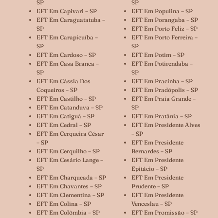
SP
SP
EFT Em Capivari – SP
EFT Em Populina – SP
EFT Em Caraguatatuba –
EFT Em Porangaba – SP
SP
EFT Em Porto Feliz – SP
EFT Em Carapicuíba –
EFT Em Porto Ferreira –
SP
SP
EFT Em Cardoso – SP
EFT Em Potim – SP
EFT Em Casa Branca –
EFT Em Potirendaba –
SP
SP
EFT Em Cássia Dos
EFT Em Pracinha – SP
Coqueiros – SP
EFT Em Pradópolis – SP
EFT Em Castilho – SP
EFT Em Praia Grande –
EFT Em Catanduva – SP
SP
EFT Em Catiguá – SP
EFT Em Pratânia – SP
EFT Em Cedral – SP
EFT Em Presidente Alves
EFT Em Cerqueira César
– SP
– SP
EFT Em Presidente
EFT Em Cerquilho – SP
Bernardes – SP
EFT Em Cesário Lange –
EFT Em Presidente
SP
Epitácio – SP
EFT Em Charqueada – SP
EFT Em Presidente
EFT Em Chavantes – SP
Prudente – SP
EFT Em Clementina – SP
EFT Em Presidente
EFT Em Colina – SP
Venceslau – SP
EFT Em Colômbia – SP
EFT Em Promissão – SP