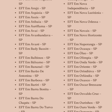
SP
EFT Em Nova
EFT Em Arujá – SP
Independência – SP
EFT Em Aspásia – SP
EFT Em Nova Luzitânia –
EFT Em Assis – SP
SP
EFT Em Atibaia – SP
EFT Em Nova Odessa –
EFT Em Auriflama – SP
SP
EFT Em Avaí – SP
EFT Em Novais – SP
EFT Em Avanhandava –
EFT Em Novo Horizonte
SP
– SP
EFT Em Avaré – SP
EFT Em Nuporanga – SP
EFT Em Bady Bassitt –
EFT Em Ocauçu – SP
SP
EFT Em Óleo – SP
EFT Em Balbinos – SP
EFT Em Olímpia – SP
EFT Em Bálsamo – SP
EFT Em Onda Verde – SP
EFT Em Bananal – SP
EFT Em Oriente – SP
EFT Em Barão De
EFT Em Orindiúva – SP
Antonina – SP
EFT Em Orlândia – SP
EFT Em Barbosa – SP
EFT Em Osasco – SP
EFT Em Bariri – SP
EFT Em Oscar Bressane
EFT Em Barra Bonita –
– SP
SP
EFT Em Osvaldo Cruz –
EFT Em Barra Do
SP
Chapéu – SP
EFT Em Ourinhos – SP
EFT Em Barra Do Turvo
EFT Em Ouro Verde – SP
– SP
EFT Em Ouroeste – SP