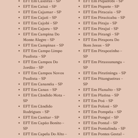
EFT Em Caieiras – SP
EFT Em Piquerobi – SP
EFT Em Caiuá – SP
EFT Em Piquete – SP
EFT Em Cajamar – SP
EFT Em Piracaia – SP
EFT Em Cajati – SP
EFT Em Piracicaba – SP
EFT Em Cajobi – SP
EFT Em Piraju – SP
EFT Em Cajuru – SP
EFT Em Pirajuí – SP
EFT Em Campina Do
EFT Em Pirangi – SP
Monte Alegre – SP
EFT Em Pirapora Do
EFT Em Campinas – SP
Bom Jesus – SP
EFT Em Campo Limpo
EFT Em Pirapozinho –
Paulista – SP
SP
EFT Em Campos Do
EFT Em Pirassununga –
Jordão – SP
SP
EFT Em Campos Novos
EFT Em Piratininga – SP
Paulista – SP
EFT Em Pitangueiras –
EFT Em Cananéia – SP
SP
EFT Em Canas – SP
EFT Em Planalto – SP
EFT Em Cândido Mota –
EFT Em Platina – SP
SP
EFT Em Poá – SP
EFT Em Cândido
EFT Em Poloni – SP
Rodrigues – SP
EFT Em Pompéia – SP
EFT Em Canitar – SP
EFT Em Pongaí – SP
EFT Em Capão Bonito –
EFT Em Pontal – SP
SP
EFT Em Pontalinda – SP
EFT Em Capela Do Alto –
EFT Em Pontes Gestal –