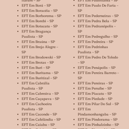
Itararé – SP
EFT Em Paulistânia – SP
EFT Em Borá – SP
EFT Em Paulo De Faria –
EFT Em Boracéia – SP
SP
EFT Em Borborema – SP
EFT Em Pederneiras – SP
EFT Em Borebi – SP
EFT Em Pedra Bela – SP
EFT Em Botucatu – SP
EFT Em Pedranópolis –
EFT Em Bragança
SP
Paulista – SP
EFT Em Pedregulho – SP
EFT Em Braúna – SP
EFT Em Pedreira – SP
EFT Em Brejo Alegre –
EFT Em Pedrinhas
SP
Paulista – SP
EFT Em Brodowski – SP
EFT Em Pedro De Toledo
EFT Em Brotas – SP
– SP
EFT Em Buri – SP
EFT Em Penápolis – SP
EFT Em Buritama – SP
EFT Em Pereira Barreto –
EFT Em Buritizal – SP
SP
EFT Em Cabrália
EFT Em Pereiras – SP
Paulista – SP
EFT Em Peruíbe – SP
EFT Em Cabreúva – SP
EFT Em Piacatu – SP
EFT Em Caçapava – SP
EFT Em Piedade – SP
EFT Em Cachoeira
EFT Em Pilar Do Sul – SP
Paulista – SP
EFT Em
EFT Em Caconde – SP
Pindamonhangaba – SP
EFT Em Cafelândia – SP
EFT Em Pindorama – SP
EFT Em Caiabu – SP
EFT Em Pinhalzinho – SP