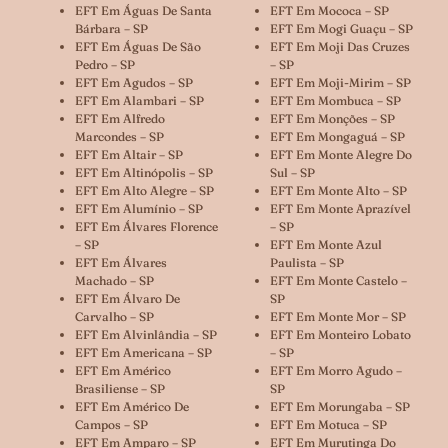
EFT Em Águas De Santa
EFT Em Mococa – SP
Bárbara – SP
EFT Em Mogi Guaçu – SP
EFT Em Águas De São
EFT Em Moji Das Cruzes
Pedro – SP
– SP
EFT Em Agudos – SP
EFT Em Moji-Mirim – SP
EFT Em Alambari – SP
EFT Em Mombuca – SP
EFT Em Alfredo
EFT Em Monções – SP
Marcondes – SP
EFT Em Mongaguá – SP
EFT Em Altair – SP
EFT Em Monte Alegre Do
EFT Em Altinópolis – SP
Sul – SP
EFT Em Alto Alegre – SP
EFT Em Monte Alto – SP
EFT Em Alumínio – SP
EFT Em Monte Aprazível
EFT Em Álvares Florence
– SP
– SP
EFT Em Monte Azul
EFT Em Álvares
Paulista – SP
Machado – SP
EFT Em Monte Castelo –
EFT Em Álvaro De
SP
Carvalho – SP
EFT Em Monte Mor – SP
EFT Em Alvinlândia – SP
EFT Em Monteiro Lobato
EFT Em Americana – SP
– SP
EFT Em Américo
EFT Em Morro Agudo –
Brasiliense – SP
SP
EFT Em Américo De
EFT Em Morungaba – SP
Campos – SP
EFT Em Motuca – SP
EFT Em Amparo – SP
EFT Em Murutinga Do