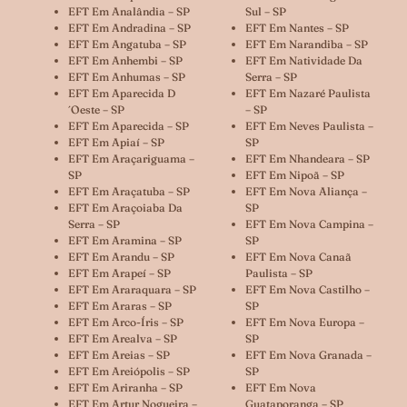
EFT Em Analândia – SP
Sul – SP
EFT Em Andradina – SP
EFT Em Nantes – SP
EFT Em Angatuba – SP
EFT Em Narandiba – SP
EFT Em Anhembi – SP
EFT Em Natividade Da
EFT Em Anhumas – SP
Serra – SP
EFT Em Aparecida D
EFT Em Nazaré Paulista
´oeste – SP
– SP
EFT Em Aparecida – SP
EFT Em Neves Paulista –
EFT Em Apiaí – SP
SP
EFT Em Araçariguama –
EFT Em Nhandeara – SP
SP
EFT Em Nipoã – SP
EFT Em Araçatuba – SP
EFT Em Nova Aliança –
EFT Em Araçoiaba Da
SP
Serra – SP
EFT Em Nova Campina –
EFT Em Aramina – SP
SP
EFT Em Arandu – SP
EFT Em Nova Canaã
EFT Em Arapeí – SP
Paulista – SP
EFT Em Araraquara – SP
EFT Em Nova Castilho –
EFT Em Araras – SP
SP
EFT Em Arco-Íris – SP
EFT Em Nova Europa –
EFT Em Arealva – SP
SP
EFT Em Areias – SP
EFT Em Nova Granada –
EFT Em Areiópolis – SP
SP
EFT Em Ariranha – SP
EFT Em Nova
EFT Em Artur Nogueira –
Guataporanga – SP