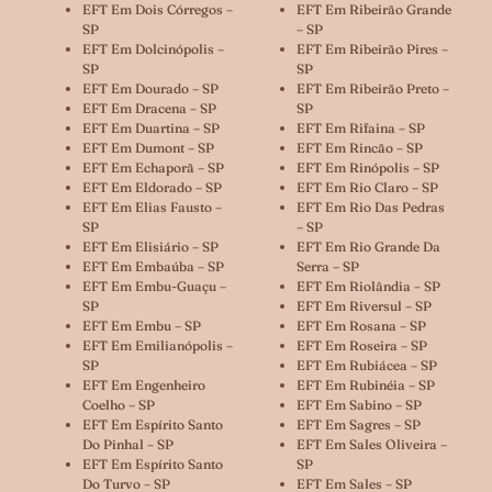
EFT Em Dois Córregos –
EFT Em Ribeirão Grande
SP
– SP
EFT Em Dolcinópolis –
EFT Em Ribeirão Pires –
SP
SP
EFT Em Dourado – SP
EFT Em Ribeirão Preto –
EFT Em Dracena – SP
SP
EFT Em Duartina – SP
EFT Em Rifaina – SP
EFT Em Dumont – SP
EFT Em Rincão – SP
EFT Em Echaporã – SP
EFT Em Rinópolis – SP
EFT Em Eldorado – SP
EFT Em Rio Claro – SP
EFT Em Elias Fausto –
EFT Em Rio Das Pedras
SP
– SP
EFT Em Elisiário – SP
EFT Em Rio Grande Da
EFT Em Embaúba – SP
Serra – SP
EFT Em Embu-Guaçu –
EFT Em Riolândia – SP
SP
EFT Em Riversul – SP
EFT Em Embu – SP
EFT Em Rosana – SP
EFT Em Emilianópolis –
EFT Em Roseira – SP
SP
EFT Em Rubiácea – SP
EFT Em Engenheiro
EFT Em Rubinéia – SP
Coelho – SP
EFT Em Sabino – SP
EFT Em Espírito Santo
EFT Em Sagres – SP
Do Pinhal – SP
EFT Em Sales Oliveira –
EFT Em Espírito Santo
SP
Do Turvo – SP
EFT Em Sales – SP