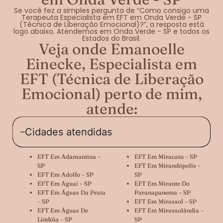
Se você fez a simples pergunta de “Como consigo uma
Terapeuta Especialista em EFT em Onda Verde - SP
(Técnica de Liberação Emocional)?”, a resposta está
logo abaixo. Atendemos em Onda Verde - SP e todos os
Estados do Brasil.
Veja onde Emanoelle
Einecke, Especialista em
EFT (Técnica de Liberação
Emocional) perto de mim,
atende:
Cidades atendidas
EFT Em Adamantina –
EFT Em Miracatu – SP
SP
EFT Em Mirandópolis –
EFT Em Adolfo – SP
SP
EFT Em Aguaí – SP
EFT Em Mirante Do
EFT Em Águas Da Prata
Paranapanema – SP
– SP
EFT Em Mirassol – SP
EFT Em Águas De
EFT Em Mirassolândia –
Lindóia – SP
SP