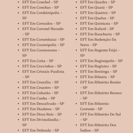
EFT Em Conchal – SP
EFT Em Quadra – SP
EFT Em Conchas – SP
EFT Em Quatá – SP
EFT Em Cordeirópolis –
EFT Em Queiroz – SP
SP
EFT Em Queluz – SP
EFT Em Coroados – SP
EFT Em Quintana – SP
EFT Em Coronel Macedo
EFT Em Rafard – SP
– SP
EFT Em Rancharia – SP
EFT Em Corumbataí – SP
EFT Em Redenção Da
EFT Em Cosmópolis – SP
Serra – SP
EFT Em Cosmorama –
EFT Em Regente Feijó –
SP
SP
EFT Em Cotia – SP
EFT Em Reginópolis – SP
EFT Em Cravinhos – SP
EFT Em Registro – SP
EFT Em Cristais Paulista
EFT Em Restinga – SP
– SP
EFT Em Ribeira – SP
EFT Em Cruzália – SP
EFT Em Ribeirão Bonito
EFT Em Cruzeiro – SP
– SP
EFT Em Cubatão – SP
EFT Em Ribeirão Branco
EFT Em Cunha – SP
– SP
EFT Em Descalvado – SP
EFT Em Ribeirão
EFT Em Diadema – SP
Corrente – SP
EFT Em Dirce Reis – SP
EFT Em Ribeirão Do Sul
EFT Em Divinolândia –
– SP
SP
EFT Em Ribeirão Dos
EFT Em Dobrada – SP
Índios – SP