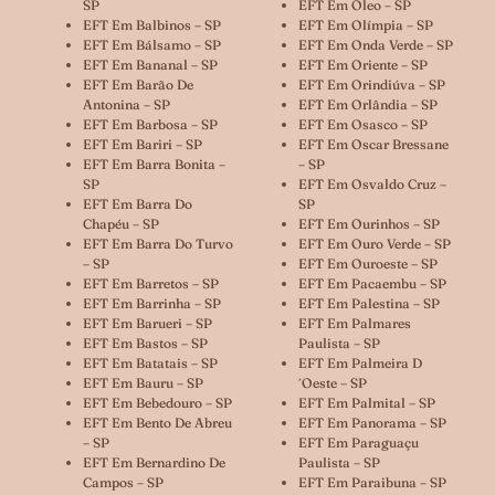
SP
EFT Em Óleo – SP
EFT Em Balbinos – SP
EFT Em Olímpia – SP
EFT Em Bálsamo – SP
EFT Em Onda Verde – SP
EFT Em Bananal – SP
EFT Em Oriente – SP
EFT Em Barão De
EFT Em Orindiúva – SP
Antonina – SP
EFT Em Orlândia – SP
EFT Em Barbosa – SP
EFT Em Osasco – SP
EFT Em Bariri – SP
EFT Em Oscar Bressane
EFT Em Barra Bonita –
– SP
SP
EFT Em Osvaldo Cruz –
EFT Em Barra Do
SP
Chapéu – SP
EFT Em Ourinhos – SP
EFT Em Barra Do Turvo
EFT Em Ouro Verde – SP
– SP
EFT Em Ouroeste – SP
EFT Em Barretos – SP
EFT Em Pacaembu – SP
EFT Em Barrinha – SP
EFT Em Palestina – SP
EFT Em Barueri – SP
EFT Em Palmares
EFT Em Bastos – SP
Paulista – SP
EFT Em Batatais – SP
EFT Em Palmeira D
EFT Em Bauru – SP
´oeste – SP
EFT Em Bebedouro – SP
EFT Em Palmital – SP
EFT Em Bento De Abreu
EFT Em Panorama – SP
– SP
EFT Em Paraguaçu
EFT Em Bernardino De
Paulista – SP
Campos – SP
EFT Em Paraibuna – SP