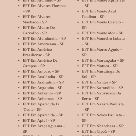
EFT Em Alumínio – SP
EFT Em Monte Aprazível
EFT Em Álvares Florence
– SP
– SP
EFT Em Monte Azul
EFT Em Álvares
Paulista – SP
Machado – SP
EFT Em Monte Castelo –
EFT Em Álvaro De
SP
Carvalho – SP
EFT Em Monte Mor – SP
EFT Em Alvinlândia – SP
EFT Em Monteiro Lobato
EFT Em Americana – SP
– SP
EFT Em Américo
EFT Em Morro Agudo –
Brasiliense – SP
SP
EFT Em Américo De
EFT Em Morungaba – SP
Campos – SP
EFT Em Motuca – SP
EFT Em Amparo – SP
EFT Em Murutinga Do
EFT Em Analândia – SP
Sul – SP
EFT Em Andradina – SP
EFT Em Nantes – SP
EFT Em Angatuba – SP
EFT Em Narandiba – SP
EFT Em Anhembi – SP
EFT Em Natividade Da
EFT Em Anhumas – SP
Serra – SP
EFT Em Aparecida D
EFT Em Nazaré Paulista
´oeste – SP
– SP
EFT Em Aparecida – SP
EFT Em Neves Paulista –
EFT Em Apiaí – SP
SP
EFT Em Araçariguama –
EFT Em Nhandeara – SP
SP
EFT Em Nipoã – SP