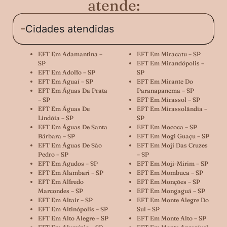
atende:
Cidades atendidas
EFT Em Adamantina –
EFT Em Miracatu – SP
SP
EFT Em Mirandópolis –
EFT Em Adolfo – SP
SP
EFT Em Aguaí – SP
EFT Em Mirante Do
EFT Em Águas Da Prata
Paranapanema – SP
– SP
EFT Em Mirassol – SP
EFT Em Águas De
EFT Em Mirassolândia –
Lindóia – SP
SP
EFT Em Águas De Santa
EFT Em Mococa – SP
Bárbara – SP
EFT Em Mogi Guaçu – SP
EFT Em Águas De São
EFT Em Moji Das Cruzes
Pedro – SP
– SP
EFT Em Agudos – SP
EFT Em Moji-Mirim – SP
EFT Em Alambari – SP
EFT Em Mombuca – SP
EFT Em Alfredo
EFT Em Monções – SP
Marcondes – SP
EFT Em Mongaguá – SP
EFT Em Altair – SP
EFT Em Monte Alegre Do
EFT Em Altinópolis – SP
Sul – SP
EFT Em Alto Alegre – SP
EFT Em Monte Alto – SP