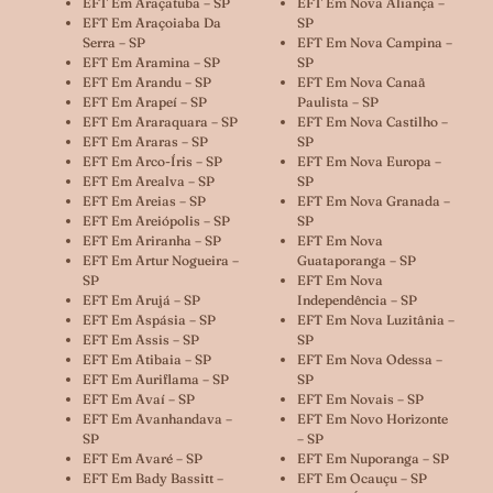
EFT Em Araçatuba – SP
EFT Em Nova Aliança –
EFT Em Araçoiaba Da
SP
Serra – SP
EFT Em Nova Campina –
EFT Em Aramina – SP
SP
EFT Em Arandu – SP
EFT Em Nova Canaã
EFT Em Arapeí – SP
Paulista – SP
EFT Em Araraquara – SP
EFT Em Nova Castilho –
EFT Em Araras – SP
SP
EFT Em Arco-Íris – SP
EFT Em Nova Europa –
EFT Em Arealva – SP
SP
EFT Em Areias – SP
EFT Em Nova Granada –
EFT Em Areiópolis – SP
SP
EFT Em Ariranha – SP
EFT Em Nova
EFT Em Artur Nogueira –
Guataporanga – SP
SP
EFT Em Nova
EFT Em Arujá – SP
Independência – SP
EFT Em Aspásia – SP
EFT Em Nova Luzitânia –
EFT Em Assis – SP
SP
EFT Em Atibaia – SP
EFT Em Nova Odessa –
EFT Em Auriflama – SP
SP
EFT Em Avaí – SP
EFT Em Novais – SP
EFT Em Avanhandava –
EFT Em Novo Horizonte
SP
– SP
EFT Em Avaré – SP
EFT Em Nuporanga – SP
EFT Em Bady Bassitt –
EFT Em Ocauçu – SP