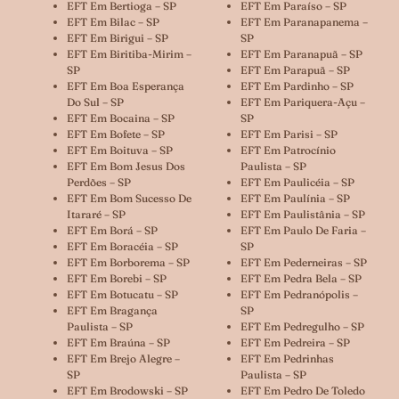
EFT Em Bertioga – SP
EFT Em Paraíso – SP
EFT Em Bilac – SP
EFT Em Paranapanema –
EFT Em Birigui – SP
SP
EFT Em Biritiba-Mirim –
EFT Em Paranapuã – SP
SP
EFT Em Parapuã – SP
EFT Em Boa Esperança
EFT Em Pardinho – SP
Do Sul – SP
EFT Em Pariquera-Açu –
EFT Em Bocaina – SP
SP
EFT Em Bofete – SP
EFT Em Parisi – SP
EFT Em Boituva – SP
EFT Em Patrocínio
EFT Em Bom Jesus Dos
Paulista – SP
Perdões – SP
EFT Em Paulicéia – SP
EFT Em Bom Sucesso De
EFT Em Paulínia – SP
Itararé – SP
EFT Em Paulistânia – SP
EFT Em Borá – SP
EFT Em Paulo De Faria –
EFT Em Boracéia – SP
SP
EFT Em Borborema – SP
EFT Em Pederneiras – SP
EFT Em Borebi – SP
EFT Em Pedra Bela – SP
EFT Em Botucatu – SP
EFT Em Pedranópolis –
EFT Em Bragança
SP
Paulista – SP
EFT Em Pedregulho – SP
EFT Em Braúna – SP
EFT Em Pedreira – SP
EFT Em Brejo Alegre –
EFT Em Pedrinhas
SP
Paulista – SP
EFT Em Brodowski – SP
EFT Em Pedro De Toledo