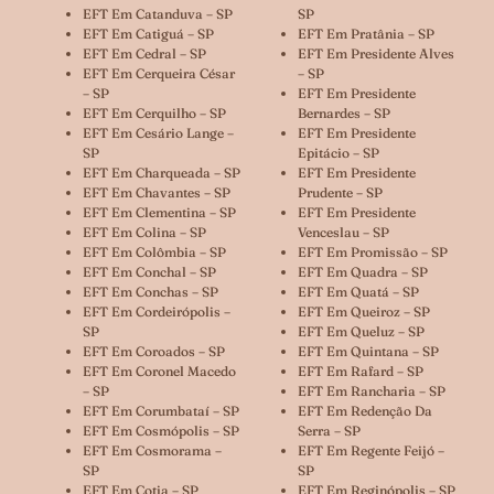
EFT Em Catanduva – SP
SP
EFT Em Catiguá – SP
EFT Em Pratânia – SP
EFT Em Cedral – SP
EFT Em Presidente Alves
EFT Em Cerqueira César
– SP
– SP
EFT Em Presidente
EFT Em Cerquilho – SP
Bernardes – SP
EFT Em Cesário Lange –
EFT Em Presidente
SP
Epitácio – SP
EFT Em Charqueada – SP
EFT Em Presidente
EFT Em Chavantes – SP
Prudente – SP
EFT Em Clementina – SP
EFT Em Presidente
EFT Em Colina – SP
Venceslau – SP
EFT Em Colômbia – SP
EFT Em Promissão – SP
EFT Em Conchal – SP
EFT Em Quadra – SP
EFT Em Conchas – SP
EFT Em Quatá – SP
EFT Em Cordeirópolis –
EFT Em Queiroz – SP
SP
EFT Em Queluz – SP
EFT Em Coroados – SP
EFT Em Quintana – SP
EFT Em Coronel Macedo
EFT Em Rafard – SP
– SP
EFT Em Rancharia – SP
EFT Em Corumbataí – SP
EFT Em Redenção Da
EFT Em Cosmópolis – SP
Serra – SP
EFT Em Cosmorama –
EFT Em Regente Feijó –
SP
SP
EFT Em Cotia – SP
EFT Em Reginópolis – SP