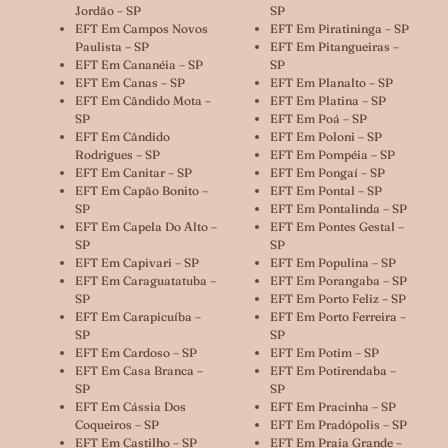
Jordão – SP
SP
EFT Em Campos Novos
EFT Em Piratininga – SP
Paulista – SP
EFT Em Pitangueiras –
EFT Em Cananéia – SP
SP
EFT Em Canas – SP
EFT Em Planalto – SP
EFT Em Cândido Mota –
EFT Em Platina – SP
SP
EFT Em Poá – SP
EFT Em Cândido
EFT Em Poloni – SP
Rodrigues – SP
EFT Em Pompéia – SP
EFT Em Canitar – SP
EFT Em Pongaí – SP
EFT Em Capão Bonito –
EFT Em Pontal – SP
SP
EFT Em Pontalinda – SP
EFT Em Capela Do Alto –
EFT Em Pontes Gestal –
SP
SP
EFT Em Capivari – SP
EFT Em Populina – SP
EFT Em Caraguatatuba –
EFT Em Porangaba – SP
SP
EFT Em Porto Feliz – SP
EFT Em Carapicuíba –
EFT Em Porto Ferreira –
SP
SP
EFT Em Cardoso – SP
EFT Em Potim – SP
EFT Em Casa Branca –
EFT Em Potirendaba –
SP
SP
EFT Em Cássia Dos
EFT Em Pracinha – SP
Coqueiros – SP
EFT Em Pradópolis – SP
EFT Em Castilho – SP
EFT Em Praia Grande –