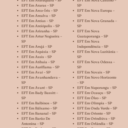
EFT Em Araraquara – SP
EFT Em Nova Castilho –
EFT Em Araras – SP
SP
EFT Em Arco-Íris – SP
EFT Em Nova Europa –
EFT Em Arealva – SP
SP
EFT Em Areias – SP
EFT Em Nova Granada –
EFT Em Areiópolis – SP
SP
EFT Em Ariranha – SP
EFT Em Nova
EFT Em Artur Nogueira –
Guataporanga – SP
SP
EFT Em Nova
EFT Em Arujá – SP
Independência – SP
EFT Em Aspásia – SP
EFT Em Nova Luzitânia –
EFT Em Assis – SP
SP
EFT Em Atibaia – SP
EFT Em Nova Odessa –
EFT Em Auriflama – SP
SP
EFT Em Avaí – SP
EFT Em Novais – SP
EFT Em Avanhandava –
EFT Em Novo Horizonte
SP
– SP
EFT Em Avaré – SP
EFT Em Nuporanga – SP
EFT Em Bady Bassitt –
EFT Em Ocauçu – SP
SP
EFT Em Óleo – SP
EFT Em Balbinos – SP
EFT Em Olímpia – SP
EFT Em Bálsamo – SP
EFT Em Onda Verde – SP
EFT Em Bananal – SP
EFT Em Oriente – SP
EFT Em Barão De
EFT Em Orindiúva – SP
Antonina – SP
EFT Em Orlândia – SP