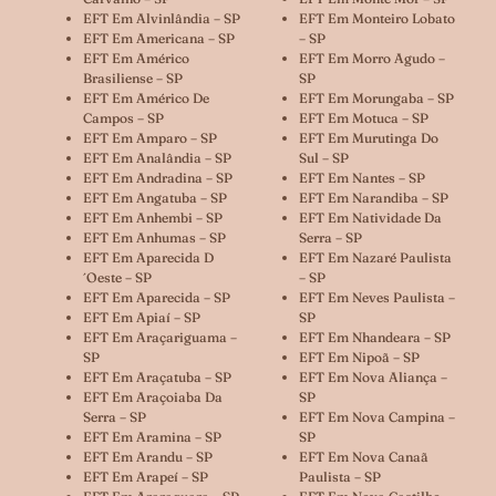
EFT Em Alvinlândia – SP
EFT Em Monteiro Lobato
EFT Em Americana – SP
– SP
EFT Em Américo
EFT Em Morro Agudo –
Brasiliense – SP
SP
EFT Em Américo De
EFT Em Morungaba – SP
Campos – SP
EFT Em Motuca – SP
EFT Em Amparo – SP
EFT Em Murutinga Do
EFT Em Analândia – SP
Sul – SP
EFT Em Andradina – SP
EFT Em Nantes – SP
EFT Em Angatuba – SP
EFT Em Narandiba – SP
EFT Em Anhembi – SP
EFT Em Natividade Da
EFT Em Anhumas – SP
Serra – SP
EFT Em Aparecida D
EFT Em Nazaré Paulista
´oeste – SP
– SP
EFT Em Aparecida – SP
EFT Em Neves Paulista –
EFT Em Apiaí – SP
SP
EFT Em Araçariguama –
EFT Em Nhandeara – SP
SP
EFT Em Nipoã – SP
EFT Em Araçatuba – SP
EFT Em Nova Aliança –
EFT Em Araçoiaba Da
SP
Serra – SP
EFT Em Nova Campina –
EFT Em Aramina – SP
SP
EFT Em Arandu – SP
EFT Em Nova Canaã
EFT Em Arapeí – SP
Paulista – SP