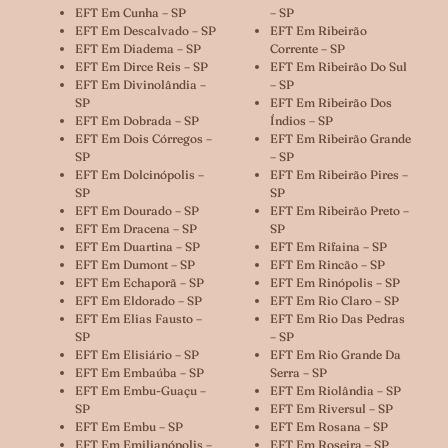
EFT Em Cunha – SP
– SP
EFT Em Descalvado – SP
EFT Em Ribeirão
EFT Em Diadema – SP
Corrente – SP
EFT Em Dirce Reis – SP
EFT Em Ribeirão Do Sul
EFT Em Divinolândia –
– SP
SP
EFT Em Ribeirão Dos
EFT Em Dobrada – SP
Índios – SP
EFT Em Dois Córregos –
EFT Em Ribeirão Grande
SP
– SP
EFT Em Dolcinópolis –
EFT Em Ribeirão Pires –
SP
SP
EFT Em Dourado – SP
EFT Em Ribeirão Preto –
EFT Em Dracena – SP
SP
EFT Em Duartina – SP
EFT Em Rifaina – SP
EFT Em Dumont – SP
EFT Em Rincão – SP
EFT Em Echaporã – SP
EFT Em Rinópolis – SP
EFT Em Eldorado – SP
EFT Em Rio Claro – SP
EFT Em Elias Fausto –
EFT Em Rio Das Pedras
SP
– SP
EFT Em Elisiário – SP
EFT Em Rio Grande Da
EFT Em Embaúba – SP
Serra – SP
EFT Em Embu-Guaçu –
EFT Em Riolândia – SP
SP
EFT Em Riversul – SP
EFT Em Embu – SP
EFT Em Rosana – SP
EFT Em Emilianópolis –
EFT Em Roseira – SP