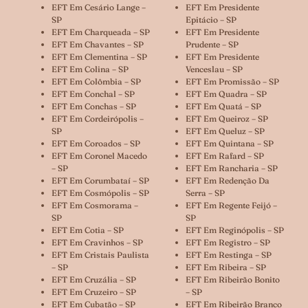
EFT Em Cesário Lange –
EFT Em Presidente
SP
Epitácio – SP
EFT Em Charqueada – SP
EFT Em Presidente
EFT Em Chavantes – SP
Prudente – SP
EFT Em Clementina – SP
EFT Em Presidente
EFT Em Colina – SP
Venceslau – SP
EFT Em Colômbia – SP
EFT Em Promissão – SP
EFT Em Conchal – SP
EFT Em Quadra – SP
EFT Em Conchas – SP
EFT Em Quatá – SP
EFT Em Cordeirópolis –
EFT Em Queiroz – SP
SP
EFT Em Queluz – SP
EFT Em Coroados – SP
EFT Em Quintana – SP
EFT Em Coronel Macedo
EFT Em Rafard – SP
– SP
EFT Em Rancharia – SP
EFT Em Corumbataí – SP
EFT Em Redenção Da
EFT Em Cosmópolis – SP
Serra – SP
EFT Em Cosmorama –
EFT Em Regente Feijó –
SP
SP
EFT Em Cotia – SP
EFT Em Reginópolis – SP
EFT Em Cravinhos – SP
EFT Em Registro – SP
EFT Em Cristais Paulista
EFT Em Restinga – SP
– SP
EFT Em Ribeira – SP
EFT Em Cruzália – SP
EFT Em Ribeirão Bonito
EFT Em Cruzeiro – SP
– SP
EFT Em Cubatão – SP
EFT Em Ribeirão Branco