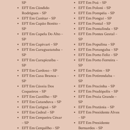
SP
EFT Em Poá – SP
EFT Em Cândido
EFT Em Poloni – SP
Rodrigues – SP
EFT Em Pompéia – SP
EFT Em Canitar – SP
EFT Em Pongaí – SP
EFT Em Capão Bonito –
EFT Em Pontal – SP
SP
EFT Em Pontalinda – SP
EFT Em Capela Do Alto –
EFT Em Pontes Gestal –
SP
SP
EFT Em Capivari – SP
EFT Em Populina – SP
EFT Em Caraguatatuba –
EFT Em Porangaba – SP
SP
EFT Em Porto Feliz – SP
EFT Em Carapicuíba –
EFT Em Porto Ferreira –
SP
SP
EFT Em Cardoso – SP
EFT Em Potim – SP
EFT Em Casa Branca –
EFT Em Potirendaba –
SP
SP
EFT Em Cássia Dos
EFT Em Pracinha – SP
Coqueiros – SP
EFT Em Pradópolis – SP
EFT Em Castilho – SP
EFT Em Praia Grande –
EFT Em Catanduva – SP
SP
EFT Em Catiguá – SP
EFT Em Pratânia – SP
EFT Em Cedral – SP
EFT Em Presidente Alves
EFT Em Cerqueira César
– SP
– SP
EFT Em Presidente
EFT Em Cerquilho – SP
Bernardes – SP