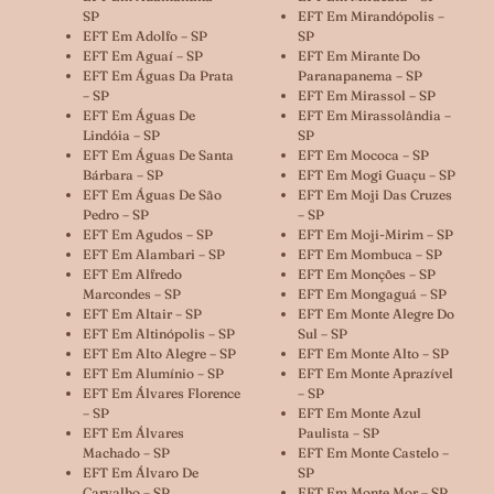
SP
EFT Em Mirandópolis –
EFT Em Adolfo – SP
SP
EFT Em Aguaí – SP
EFT Em Mirante Do
EFT Em Águas Da Prata
Paranapanema – SP
– SP
EFT Em Mirassol – SP
EFT Em Águas De
EFT Em Mirassolândia –
Lindóia – SP
SP
EFT Em Águas De Santa
EFT Em Mococa – SP
Bárbara – SP
EFT Em Mogi Guaçu – SP
EFT Em Águas De São
EFT Em Moji Das Cruzes
Pedro – SP
– SP
EFT Em Agudos – SP
EFT Em Moji-Mirim – SP
EFT Em Alambari – SP
EFT Em Mombuca – SP
EFT Em Alfredo
EFT Em Monções – SP
Marcondes – SP
EFT Em Mongaguá – SP
EFT Em Altair – SP
EFT Em Monte Alegre Do
EFT Em Altinópolis – SP
Sul – SP
EFT Em Alto Alegre – SP
EFT Em Monte Alto – SP
EFT Em Alumínio – SP
EFT Em Monte Aprazível
EFT Em Álvares Florence
– SP
– SP
EFT Em Monte Azul
EFT Em Álvares
Paulista – SP
Machado – SP
EFT Em Monte Castelo –
EFT Em Álvaro De
SP
Carvalho – SP
EFT Em Monte Mor – SP