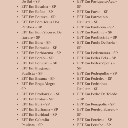
Do Sul – SP
EFT Em Pariquera-Açu –
EFT Em Bocaina – SP
SP
EFT Em Bofete – SP
EFT Em Parisi – SP
EFT Em Boituva – SP
EFT Em Patrocínio
EFT Em Bom Jesus Dos
Paulista – SP
Perdões – SP
EFT Em Paulicéia – SP
EFT Em Bom Sucesso De
EFT Em Paulínia – SP
Itararé – SP
EFT Em Paulistânia – SP
EFT Em Borá – SP
EFT Em Paulo De Faria –
EFT Em Boracéia – SP
SP
EFT Em Borborema – SP
EFT Em Pederneiras – SP
EFT Em Borebi – SP
EFT Em Pedra Bela – SP
EFT Em Botucatu – SP
EFT Em Pedranópolis –
EFT Em Bragança
SP
Paulista – SP
EFT Em Pedregulho – SP
EFT Em Braúna – SP
EFT Em Pedreira – SP
EFT Em Brejo Alegre –
EFT Em Pedrinhas
SP
Paulista – SP
EFT Em Brodowski – SP
EFT Em Pedro De Toledo
EFT Em Brotas – SP
– SP
EFT Em Buri – SP
EFT Em Penápolis – SP
EFT Em Buritama – SP
EFT Em Pereira Barreto –
EFT Em Buritizal – SP
SP
EFT Em Cabrália
EFT Em Pereiras – SP
Paulista – SP
EFT Em Peruíbe – SP