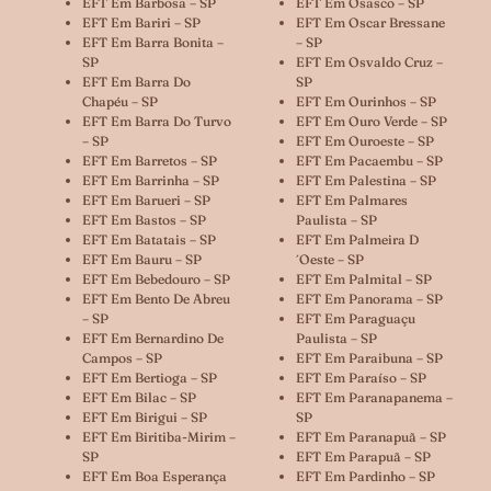
EFT Em Barbosa – SP
EFT Em Osasco – SP
EFT Em Bariri – SP
EFT Em Oscar Bressane
EFT Em Barra Bonita –
– SP
SP
EFT Em Osvaldo Cruz –
EFT Em Barra Do
SP
Chapéu – SP
EFT Em Ourinhos – SP
EFT Em Barra Do Turvo
EFT Em Ouro Verde – SP
– SP
EFT Em Ouroeste – SP
EFT Em Barretos – SP
EFT Em Pacaembu – SP
EFT Em Barrinha – SP
EFT Em Palestina – SP
EFT Em Barueri – SP
EFT Em Palmares
EFT Em Bastos – SP
Paulista – SP
EFT Em Batatais – SP
EFT Em Palmeira D
EFT Em Bauru – SP
´oeste – SP
EFT Em Bebedouro – SP
EFT Em Palmital – SP
EFT Em Bento De Abreu
EFT Em Panorama – SP
– SP
EFT Em Paraguaçu
EFT Em Bernardino De
Paulista – SP
Campos – SP
EFT Em Paraibuna – SP
EFT Em Bertioga – SP
EFT Em Paraíso – SP
EFT Em Bilac – SP
EFT Em Paranapanema –
EFT Em Birigui – SP
SP
EFT Em Biritiba-Mirim –
EFT Em Paranapuã – SP
SP
EFT Em Parapuã – SP
EFT Em Boa Esperança
EFT Em Pardinho – SP