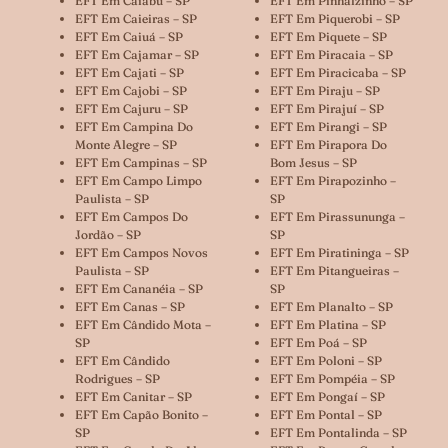
EFT Em Caiabu – SP
EFT Em Pinhalzinho – SP
EFT Em Caieiras – SP
EFT Em Piquerobi – SP
EFT Em Caiuá – SP
EFT Em Piquete – SP
EFT Em Cajamar – SP
EFT Em Piracaia – SP
EFT Em Cajati – SP
EFT Em Piracicaba – SP
EFT Em Cajobi – SP
EFT Em Piraju – SP
EFT Em Cajuru – SP
EFT Em Pirajuí – SP
EFT Em Campina Do
EFT Em Pirangi – SP
Monte Alegre – SP
EFT Em Pirapora Do
EFT Em Campinas – SP
Bom Jesus – SP
EFT Em Campo Limpo
EFT Em Pirapozinho –
Paulista – SP
SP
EFT Em Campos Do
EFT Em Pirassununga –
Jordão – SP
SP
EFT Em Campos Novos
EFT Em Piratininga – SP
Paulista – SP
EFT Em Pitangueiras –
EFT Em Cananéia – SP
SP
EFT Em Canas – SP
EFT Em Planalto – SP
EFT Em Cândido Mota –
EFT Em Platina – SP
SP
EFT Em Poá – SP
EFT Em Cândido
EFT Em Poloni – SP
Rodrigues – SP
EFT Em Pompéia – SP
EFT Em Canitar – SP
EFT Em Pongaí – SP
EFT Em Capão Bonito –
EFT Em Pontal – SP
SP
EFT Em Pontalinda – SP