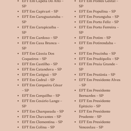
EFT Em Capela Do Alto –
EFT Em Pontes Gestal –
SP
SP
EFT Em Capivari – SP
EFT Em Populina – SP
EFT Em Caraguatatuba –
EFT Em Porangaba – SP
SP
EFT Em Porto Feliz – SP
EFT Em Carapicuíba –
EFT Em Porto Ferreira –
SP
SP
EFT Em Cardoso – SP
EFT Em Potim – SP
EFT Em Casa Branca –
EFT Em Potirendaba –
SP
SP
EFT Em Cássia Dos
EFT Em Pracinha – SP
Coqueiros – SP
EFT Em Pradópolis – SP
EFT Em Castilho – SP
EFT Em Praia Grande –
EFT Em Catanduva – SP
SP
EFT Em Catiguá – SP
EFT Em Pratânia – SP
EFT Em Cedral – SP
EFT Em Presidente Alves
EFT Em Cerqueira César
– SP
– SP
EFT Em Presidente
EFT Em Cerquilho – SP
Bernardes – SP
EFT Em Cesário Lange –
EFT Em Presidente
SP
Epitácio – SP
EFT Em Charqueada – SP
EFT Em Presidente
EFT Em Chavantes – SP
Prudente – SP
EFT Em Clementina – SP
EFT Em Presidente
EFT Em Colina – SP
Venceslau – SP