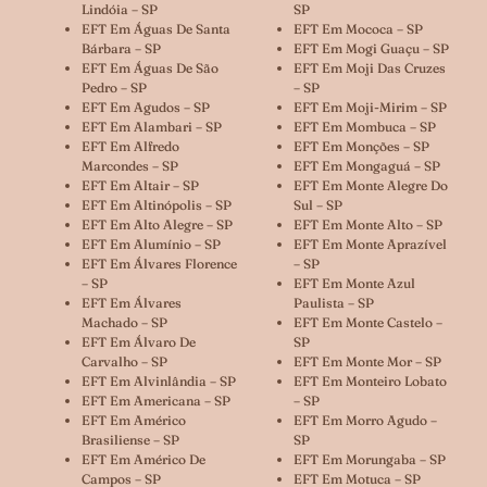
Lindóia – SP
SP
EFT Em Águas De Santa
EFT Em Mococa – SP
Bárbara – SP
EFT Em Mogi Guaçu – SP
EFT Em Águas De São
EFT Em Moji Das Cruzes
Pedro – SP
– SP
EFT Em Agudos – SP
EFT Em Moji-Mirim – SP
EFT Em Alambari – SP
EFT Em Mombuca – SP
EFT Em Alfredo
EFT Em Monções – SP
Marcondes – SP
EFT Em Mongaguá – SP
EFT Em Altair – SP
EFT Em Monte Alegre Do
EFT Em Altinópolis – SP
Sul – SP
EFT Em Alto Alegre – SP
EFT Em Monte Alto – SP
EFT Em Alumínio – SP
EFT Em Monte Aprazível
EFT Em Álvares Florence
– SP
– SP
EFT Em Monte Azul
EFT Em Álvares
Paulista – SP
Machado – SP
EFT Em Monte Castelo –
EFT Em Álvaro De
SP
Carvalho – SP
EFT Em Monte Mor – SP
EFT Em Alvinlândia – SP
EFT Em Monteiro Lobato
EFT Em Americana – SP
– SP
EFT Em Américo
EFT Em Morro Agudo –
Brasiliense – SP
SP
EFT Em Américo De
EFT Em Morungaba – SP
Campos – SP
EFT Em Motuca – SP