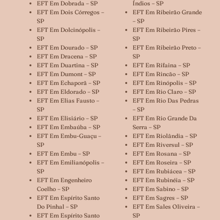
EFT Em Dobrada – SP
Índios – SP
EFT Em Dois Córregos –
EFT Em Ribeirão Grande
SP
– SP
EFT Em Dolcinópolis –
EFT Em Ribeirão Pires –
SP
SP
EFT Em Dourado – SP
EFT Em Ribeirão Preto –
EFT Em Dracena – SP
SP
EFT Em Duartina – SP
EFT Em Rifaina – SP
EFT Em Dumont – SP
EFT Em Rincão – SP
EFT Em Echaporã – SP
EFT Em Rinópolis – SP
EFT Em Eldorado – SP
EFT Em Rio Claro – SP
EFT Em Elias Fausto –
EFT Em Rio Das Pedras
SP
– SP
EFT Em Elisiário – SP
EFT Em Rio Grande Da
EFT Em Embaúba – SP
Serra – SP
EFT Em Embu-Guaçu –
EFT Em Riolândia – SP
SP
EFT Em Riversul – SP
EFT Em Embu – SP
EFT Em Rosana – SP
EFT Em Emilianópolis –
EFT Em Roseira – SP
SP
EFT Em Rubiácea – SP
EFT Em Engenheiro
EFT Em Rubinéia – SP
Coelho – SP
EFT Em Sabino – SP
EFT Em Espírito Santo
EFT Em Sagres – SP
Do Pinhal – SP
EFT Em Sales Oliveira –
EFT Em Espírito Santo
SP