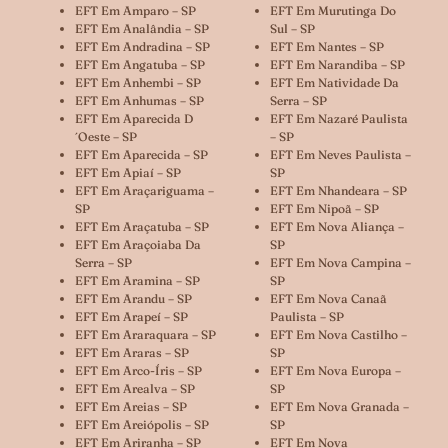
EFT Em Amparo – SP
EFT Em Murutinga Do
EFT Em Analândia – SP
Sul – SP
EFT Em Andradina – SP
EFT Em Nantes – SP
EFT Em Angatuba – SP
EFT Em Narandiba – SP
EFT Em Anhembi – SP
EFT Em Natividade Da
EFT Em Anhumas – SP
Serra – SP
EFT Em Aparecida D
EFT Em Nazaré Paulista
´oeste – SP
– SP
EFT Em Aparecida – SP
EFT Em Neves Paulista –
EFT Em Apiaí – SP
SP
EFT Em Araçariguama –
EFT Em Nhandeara – SP
SP
EFT Em Nipoã – SP
EFT Em Araçatuba – SP
EFT Em Nova Aliança –
EFT Em Araçoiaba Da
SP
Serra – SP
EFT Em Nova Campina –
EFT Em Aramina – SP
SP
EFT Em Arandu – SP
EFT Em Nova Canaã
EFT Em Arapeí – SP
Paulista – SP
EFT Em Araraquara – SP
EFT Em Nova Castilho –
EFT Em Araras – SP
SP
EFT Em Arco-Íris – SP
EFT Em Nova Europa –
EFT Em Arealva – SP
SP
EFT Em Areias – SP
EFT Em Nova Granada –
EFT Em Areiópolis – SP
SP
EFT Em Ariranha – SP
EFT Em Nova