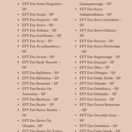
EFT Em Artur Nogueira –
Guataporanga – SP
SP
EFT Em Nova
EFT Em Arujá – SP
Independência – SP
EFT Em Aspásia – SP
EFT Em Nova Luzitânia –
EFT Em Assis – SP
SP
EFT Em Atibaia – SP
EFT Em Nova Odessa –
EFT Em Auriflama – SP
SP
EFT Em Avaí – SP
EFT Em Novais – SP
EFT Em Avanhandava –
EFT Em Novo Horizonte
SP
– SP
EFT Em Avaré – SP
EFT Em Nuporanga – SP
EFT Em Bady Bassitt –
EFT Em Ocauçu – SP
SP
EFT Em Óleo – SP
EFT Em Balbinos – SP
EFT Em Olímpia – SP
EFT Em Bálsamo – SP
EFT Em Onda Verde – SP
EFT Em Bananal – SP
EFT Em Oriente – SP
EFT Em Barão De
EFT Em Orindiúva – SP
Antonina – SP
EFT Em Orlândia – SP
EFT Em Barbosa – SP
EFT Em Osasco – SP
EFT Em Bariri – SP
EFT Em Oscar Bressane
EFT Em Barra Bonita –
– SP
SP
EFT Em Osvaldo Cruz –
EFT Em Barra Do
SP
Chapéu – SP
EFT Em Ourinhos – SP
EFT Em Barra Do Turvo
EFT Em Ouro Verde – SP