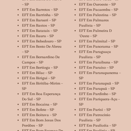
– SP
EFT Em Ouroeste – SP
EFT Em Barretos – SP
EFT Em Pacaembu – SP
EFT Em Barrinha – SP
EFT Em Palestina – SP
EFT Em Barueri – SP
EFT Em Palmares
EFT Em Bastos – SP
Paulista – SP
EFT Em Batatais – SP
EFT Em Palmeira D
EFT Em Bauru – SP
´oeste – SP
EFT Em Bebedouro – SP
EFT Em Palmital – SP
EFT Em Bento De Abreu
EFT Em Panorama – SP
– SP
EFT Em Paraguaçu
EFT Em Bernardino De
Paulista – SP
Campos – SP
EFT Em Paraibuna – SP
EFT Em Bertioga – SP
EFT Em Paraíso – SP
EFT Em Bilac – SP
EFT Em Paranapanema –
EFT Em Birigui – SP
SP
EFT Em Biritiba-Mirim –
EFT Em Paranapuã – SP
SP
EFT Em Parapuã – SP
EFT Em Boa Esperança
EFT Em Pardinho – SP
Do Sul – SP
EFT Em Pariquera-Açu –
EFT Em Bocaina – SP
SP
EFT Em Bofete – SP
EFT Em Parisi – SP
EFT Em Boituva – SP
EFT Em Patrocínio
EFT Em Bom Jesus Dos
Paulista – SP
Perdões – SP
EFT Em Paulicéia – SP
EFT Em Bom Sucesso De
EFT Em Paulínia – SP