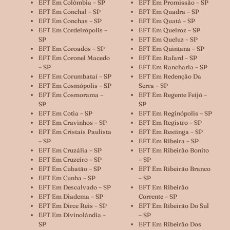
EFT Em Colômbia – SP
EFT Em Promissão – SP
EFT Em Conchal – SP
EFT Em Quadra – SP
EFT Em Conchas – SP
EFT Em Quatá – SP
EFT Em Cordeirópolis –
EFT Em Queiroz – SP
SP
EFT Em Queluz – SP
EFT Em Coroados – SP
EFT Em Quintana – SP
EFT Em Coronel Macedo
EFT Em Rafard – SP
– SP
EFT Em Rancharia – SP
EFT Em Corumbataí – SP
EFT Em Redenção Da
EFT Em Cosmópolis – SP
Serra – SP
EFT Em Cosmorama –
EFT Em Regente Feijó –
SP
SP
EFT Em Cotia – SP
EFT Em Reginópolis – SP
EFT Em Cravinhos – SP
EFT Em Registro – SP
EFT Em Cristais Paulista
EFT Em Restinga – SP
– SP
EFT Em Ribeira – SP
EFT Em Cruzália – SP
EFT Em Ribeirão Bonito
EFT Em Cruzeiro – SP
– SP
EFT Em Cubatão – SP
EFT Em Ribeirão Branco
EFT Em Cunha – SP
– SP
EFT Em Descalvado – SP
EFT Em Ribeirão
EFT Em Diadema – SP
Corrente – SP
EFT Em Dirce Reis – SP
EFT Em Ribeirão Do Sul
EFT Em Divinolândia –
– SP
SP
EFT Em Ribeirão Dos