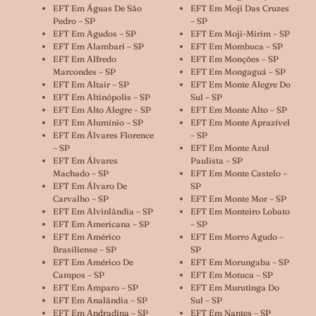
EFT Em Águas De São
EFT Em Moji Das Cruzes
Pedro – SP
– SP
EFT Em Agudos – SP
EFT Em Moji-Mirim – SP
EFT Em Alambari – SP
EFT Em Mombuca – SP
EFT Em Alfredo
EFT Em Monções – SP
Marcondes – SP
EFT Em Mongaguá – SP
EFT Em Altair – SP
EFT Em Monte Alegre Do
EFT Em Altinópolis – SP
Sul – SP
EFT Em Alto Alegre – SP
EFT Em Monte Alto – SP
EFT Em Alumínio – SP
EFT Em Monte Aprazível
EFT Em Álvares Florence
– SP
– SP
EFT Em Monte Azul
EFT Em Álvares
Paulista – SP
Machado – SP
EFT Em Monte Castelo –
EFT Em Álvaro De
SP
Carvalho – SP
EFT Em Monte Mor – SP
EFT Em Alvinlândia – SP
EFT Em Monteiro Lobato
EFT Em Americana – SP
– SP
EFT Em Américo
EFT Em Morro Agudo –
Brasiliense – SP
SP
EFT Em Américo De
EFT Em Morungaba – SP
Campos – SP
EFT Em Motuca – SP
EFT Em Amparo – SP
EFT Em Murutinga Do
EFT Em Analândia – SP
Sul – SP
EFT Em Andradina – SP
EFT Em Nantes – SP