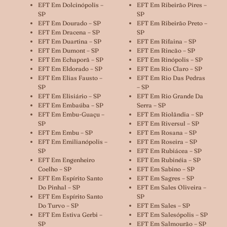
EFT Em Dolcinópolis –
EFT Em Ribeirão Pires –
SP
SP
EFT Em Dourado – SP
EFT Em Ribeirão Preto –
EFT Em Dracena – SP
SP
EFT Em Duartina – SP
EFT Em Rifaina – SP
EFT Em Dumont – SP
EFT Em Rincão – SP
EFT Em Echaporã – SP
EFT Em Rinópolis – SP
EFT Em Eldorado – SP
EFT Em Rio Claro – SP
EFT Em Elias Fausto –
EFT Em Rio Das Pedras
SP
– SP
EFT Em Elisiário – SP
EFT Em Rio Grande Da
EFT Em Embaúba – SP
Serra – SP
EFT Em Embu-Guaçu –
EFT Em Riolândia – SP
SP
EFT Em Riversul – SP
EFT Em Embu – SP
EFT Em Rosana – SP
EFT Em Emilianópolis –
EFT Em Roseira – SP
SP
EFT Em Rubiácea – SP
EFT Em Engenheiro
EFT Em Rubinéia – SP
Coelho – SP
EFT Em Sabino – SP
EFT Em Espírito Santo
EFT Em Sagres – SP
Do Pinhal – SP
EFT Em Sales Oliveira –
EFT Em Espírito Santo
SP
Do Turvo – SP
EFT Em Sales – SP
EFT Em Estiva Gerbi –
EFT Em Salesópolis – SP
SP
EFT Em Salmourão – SP