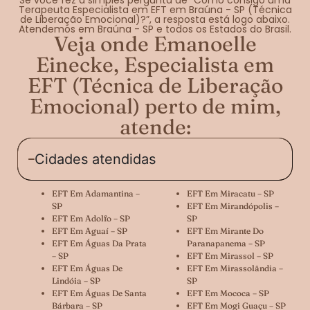
Terapeuta Especialista em EFT em Braúna - SP (Técnica
de Liberação Emocional)?”, a resposta está logo abaixo.
Atendemos em Braúna - SP e todos os Estados do Brasil.
Veja onde Emanoelle
Einecke, Especialista em
EFT (Técnica de Liberação
Emocional) perto de mim,
atende:
Cidades atendidas
EFT Em Adamantina –
EFT Em Miracatu – SP
SP
EFT Em Mirandópolis –
EFT Em Adolfo – SP
SP
EFT Em Aguaí – SP
EFT Em Mirante Do
EFT Em Águas Da Prata
Paranapanema – SP
– SP
EFT Em Mirassol – SP
EFT Em Águas De
EFT Em Mirassolândia –
Lindóia – SP
SP
EFT Em Águas De Santa
EFT Em Mococa – SP
Bárbara – SP
EFT Em Mogi Guaçu – SP