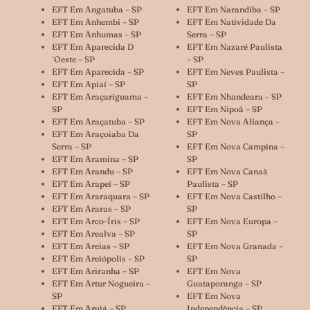
EFT Em Angatuba – SP
EFT Em Narandiba – SP
EFT Em Anhembi – SP
EFT Em Natividade Da
EFT Em Anhumas – SP
Serra – SP
EFT Em Aparecida D
EFT Em Nazaré Paulista
´oeste – SP
– SP
EFT Em Aparecida – SP
EFT Em Neves Paulista –
EFT Em Apiaí – SP
SP
EFT Em Araçariguama –
EFT Em Nhandeara – SP
SP
EFT Em Nipoã – SP
EFT Em Araçatuba – SP
EFT Em Nova Aliança –
EFT Em Araçoiaba Da
SP
Serra – SP
EFT Em Nova Campina –
EFT Em Aramina – SP
SP
EFT Em Arandu – SP
EFT Em Nova Canaã
EFT Em Arapeí – SP
Paulista – SP
EFT Em Araraquara – SP
EFT Em Nova Castilho –
EFT Em Araras – SP
SP
EFT Em Arco-Íris – SP
EFT Em Nova Europa –
EFT Em Arealva – SP
SP
EFT Em Areias – SP
EFT Em Nova Granada –
EFT Em Areiópolis – SP
SP
EFT Em Ariranha – SP
EFT Em Nova
EFT Em Artur Nogueira –
Guataporanga – SP
SP
EFT Em Nova
EFT Em Arujá – SP
Independência – SP