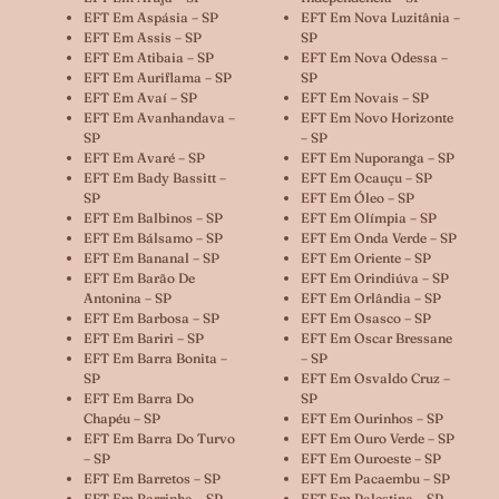
EFT Em Aspásia – SP
EFT Em Nova Luzitânia –
EFT Em Assis – SP
SP
EFT Em Atibaia – SP
EFT Em Nova Odessa –
EFT Em Auriflama – SP
SP
EFT Em Avaí – SP
EFT Em Novais – SP
EFT Em Avanhandava –
EFT Em Novo Horizonte
SP
– SP
EFT Em Avaré – SP
EFT Em Nuporanga – SP
EFT Em Bady Bassitt –
EFT Em Ocauçu – SP
SP
EFT Em Óleo – SP
EFT Em Balbinos – SP
EFT Em Olímpia – SP
EFT Em Bálsamo – SP
EFT Em Onda Verde – SP
EFT Em Bananal – SP
EFT Em Oriente – SP
EFT Em Barão De
EFT Em Orindiúva – SP
Antonina – SP
EFT Em Orlândia – SP
EFT Em Barbosa – SP
EFT Em Osasco – SP
EFT Em Bariri – SP
EFT Em Oscar Bressane
EFT Em Barra Bonita –
– SP
SP
EFT Em Osvaldo Cruz –
EFT Em Barra Do
SP
Chapéu – SP
EFT Em Ourinhos – SP
EFT Em Barra Do Turvo
EFT Em Ouro Verde – SP
– SP
EFT Em Ouroeste – SP
EFT Em Barretos – SP
EFT Em Pacaembu – SP
EFT Em Barrinha – SP
EFT Em Palestina – SP