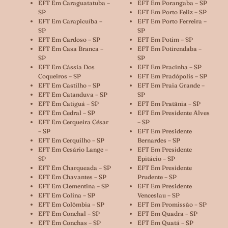
EFT Em Caraguatatuba –
EFT Em Porangaba – SP
SP
EFT Em Porto Feliz – SP
EFT Em Carapicuíba –
EFT Em Porto Ferreira –
SP
SP
EFT Em Cardoso – SP
EFT Em Potim – SP
EFT Em Casa Branca –
EFT Em Potirendaba –
SP
SP
EFT Em Cássia Dos
EFT Em Pracinha – SP
Coqueiros – SP
EFT Em Pradópolis – SP
EFT Em Castilho – SP
EFT Em Praia Grande –
EFT Em Catanduva – SP
SP
EFT Em Catiguá – SP
EFT Em Pratânia – SP
EFT Em Cedral – SP
EFT Em Presidente Alves
EFT Em Cerqueira César
– SP
– SP
EFT Em Presidente
EFT Em Cerquilho – SP
Bernardes – SP
EFT Em Cesário Lange –
EFT Em Presidente
SP
Epitácio – SP
EFT Em Charqueada – SP
EFT Em Presidente
EFT Em Chavantes – SP
Prudente – SP
EFT Em Clementina – SP
EFT Em Presidente
EFT Em Colina – SP
Venceslau – SP
EFT Em Colômbia – SP
EFT Em Promissão – SP
EFT Em Conchal – SP
EFT Em Quadra – SP
EFT Em Conchas – SP
EFT Em Quatá – SP