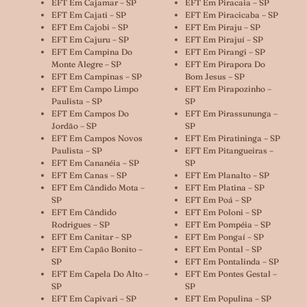
EFT Em Cajamar – SP
EFT Em Piracaia – SP
EFT Em Cajati – SP
EFT Em Piracicaba – SP
EFT Em Cajobi – SP
EFT Em Piraju – SP
EFT Em Cajuru – SP
EFT Em Pirajuí – SP
EFT Em Campina Do
EFT Em Pirangi – SP
Monte Alegre – SP
EFT Em Pirapora Do
EFT Em Campinas – SP
Bom Jesus – SP
EFT Em Campo Limpo
EFT Em Pirapozinho –
Paulista – SP
SP
EFT Em Campos Do
EFT Em Pirassununga –
Jordão – SP
SP
EFT Em Campos Novos
EFT Em Piratininga – SP
Paulista – SP
EFT Em Pitangueiras –
EFT Em Cananéia – SP
SP
EFT Em Canas – SP
EFT Em Planalto – SP
EFT Em Cândido Mota –
EFT Em Platina – SP
SP
EFT Em Poá – SP
EFT Em Cândido
EFT Em Poloni – SP
Rodrigues – SP
EFT Em Pompéia – SP
EFT Em Canitar – SP
EFT Em Pongaí – SP
EFT Em Capão Bonito –
EFT Em Pontal – SP
SP
EFT Em Pontalinda – SP
EFT Em Capela Do Alto –
EFT Em Pontes Gestal –
SP
SP
EFT Em Capivari – SP
EFT Em Populina – SP