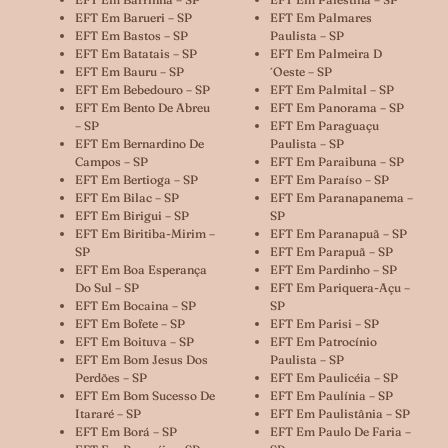
EFT Em Barueri – SP
EFT Em Palmares
EFT Em Bastos – SP
Paulista – SP
EFT Em Batatais – SP
EFT Em Palmeira D
EFT Em Bauru – SP
´oeste – SP
EFT Em Bebedouro – SP
EFT Em Palmital – SP
EFT Em Bento De Abreu
EFT Em Panorama – SP
– SP
EFT Em Paraguaçu
EFT Em Bernardino De
Paulista – SP
Campos – SP
EFT Em Paraibuna – SP
EFT Em Bertioga – SP
EFT Em Paraíso – SP
EFT Em Bilac – SP
EFT Em Paranapanema –
EFT Em Birigui – SP
SP
EFT Em Biritiba-Mirim –
EFT Em Paranapuã – SP
SP
EFT Em Parapuã – SP
EFT Em Boa Esperança
EFT Em Pardinho – SP
Do Sul – SP
EFT Em Pariquera-Açu –
EFT Em Bocaina – SP
SP
EFT Em Bofete – SP
EFT Em Parisi – SP
EFT Em Boituva – SP
EFT Em Patrocínio
EFT Em Bom Jesus Dos
Paulista – SP
Perdões – SP
EFT Em Paulicéia – SP
EFT Em Bom Sucesso De
EFT Em Paulínia – SP
Itararé – SP
EFT Em Paulistânia – SP
EFT Em Borá – SP
EFT Em Paulo De Faria –