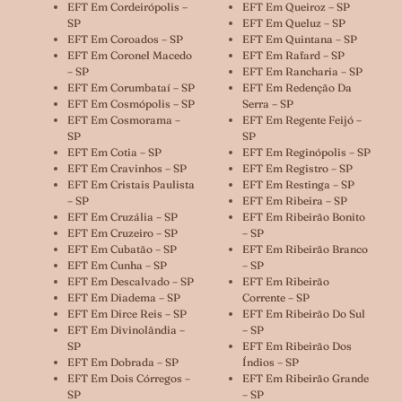
EFT Em Cordeirópolis –
EFT Em Queiroz – SP
SP
EFT Em Queluz – SP
EFT Em Coroados – SP
EFT Em Quintana – SP
EFT Em Coronel Macedo
EFT Em Rafard – SP
– SP
EFT Em Rancharia – SP
EFT Em Corumbataí – SP
EFT Em Redenção Da
EFT Em Cosmópolis – SP
Serra – SP
EFT Em Cosmorama –
EFT Em Regente Feijó –
SP
SP
EFT Em Cotia – SP
EFT Em Reginópolis – SP
EFT Em Cravinhos – SP
EFT Em Registro – SP
EFT Em Cristais Paulista
EFT Em Restinga – SP
– SP
EFT Em Ribeira – SP
EFT Em Cruzália – SP
EFT Em Ribeirão Bonito
EFT Em Cruzeiro – SP
– SP
EFT Em Cubatão – SP
EFT Em Ribeirão Branco
EFT Em Cunha – SP
– SP
EFT Em Descalvado – SP
EFT Em Ribeirão
EFT Em Diadema – SP
Corrente – SP
EFT Em Dirce Reis – SP
EFT Em Ribeirão Do Sul
EFT Em Divinolândia –
– SP
SP
EFT Em Ribeirão Dos
EFT Em Dobrada – SP
Índios – SP
EFT Em Dois Córregos –
EFT Em Ribeirão Grande
SP
– SP