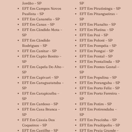
Jordão – SP
SP
EFT Em Campos Novos
EFT Em Piratininga – SP
Paulista – SP
EFT Em Pitangueiras –
EFT Em Cananéia – SP
SP
EFT Em Canas – SP
EFT Em Planalto – SP
EFT Em Cândido Mota –
EFT Em Platina – SP
SP
EFT Em Poá – SP
EFT Em Cândido
EFT Em Poloni – SP
Rodrigues – SP
EFT Em Pompéia – SP
EFT Em Canitar – SP
EFT Em Pongaí – SP
EFT Em Capão Bonito –
EFT Em Pontal – SP
SP
EFT Em Pontalinda – SP
EFT Em Capela Do Alto –
EFT Em Pontes Gestal –
SP
SP
EFT Em Capivari – SP
EFT Em Populina – SP
EFT Em Caraguatatuba –
EFT Em Porangaba – SP
SP
EFT Em Porto Feliz – SP
EFT Em Carapicuíba –
EFT Em Porto Ferreira –
SP
SP
EFT Em Cardoso – SP
EFT Em Potim – SP
EFT Em Casa Branca –
EFT Em Potirendaba –
SP
SP
EFT Em Cássia Dos
EFT Em Pracinha – SP
Coqueiros – SP
EFT Em Pradópolis – SP
EFT Em Castilho – SP
EFT Em Praia Grande –