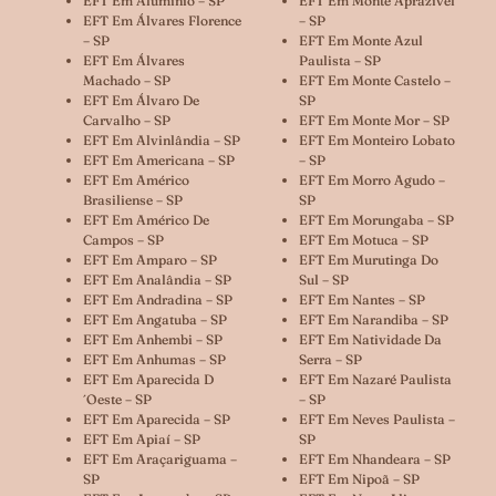
EFT Em Alumínio – SP
EFT Em Monte Aprazível
EFT Em Álvares Florence
– SP
– SP
EFT Em Monte Azul
EFT Em Álvares
Paulista – SP
Machado – SP
EFT Em Monte Castelo –
EFT Em Álvaro De
SP
Carvalho – SP
EFT Em Monte Mor – SP
EFT Em Alvinlândia – SP
EFT Em Monteiro Lobato
EFT Em Americana – SP
– SP
EFT Em Américo
EFT Em Morro Agudo –
Brasiliense – SP
SP
EFT Em Américo De
EFT Em Morungaba – SP
Campos – SP
EFT Em Motuca – SP
EFT Em Amparo – SP
EFT Em Murutinga Do
EFT Em Analândia – SP
Sul – SP
EFT Em Andradina – SP
EFT Em Nantes – SP
EFT Em Angatuba – SP
EFT Em Narandiba – SP
EFT Em Anhembi – SP
EFT Em Natividade Da
EFT Em Anhumas – SP
Serra – SP
EFT Em Aparecida D
EFT Em Nazaré Paulista
´oeste – SP
– SP
EFT Em Aparecida – SP
EFT Em Neves Paulista –
EFT Em Apiaí – SP
SP
EFT Em Araçariguama –
EFT Em Nhandeara – SP
SP
EFT Em Nipoã – SP