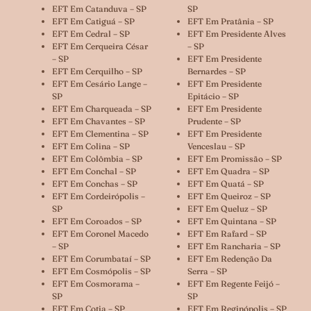
EFT Em Catanduva – SP
SP
EFT Em Catiguá – SP
EFT Em Pratânia – SP
EFT Em Cedral – SP
EFT Em Presidente Alves
EFT Em Cerqueira César
– SP
– SP
EFT Em Presidente
EFT Em Cerquilho – SP
Bernardes – SP
EFT Em Cesário Lange –
EFT Em Presidente
SP
Epitácio – SP
EFT Em Charqueada – SP
EFT Em Presidente
EFT Em Chavantes – SP
Prudente – SP
EFT Em Clementina – SP
EFT Em Presidente
EFT Em Colina – SP
Venceslau – SP
EFT Em Colômbia – SP
EFT Em Promissão – SP
EFT Em Conchal – SP
EFT Em Quadra – SP
EFT Em Conchas – SP
EFT Em Quatá – SP
EFT Em Cordeirópolis –
EFT Em Queiroz – SP
SP
EFT Em Queluz – SP
EFT Em Coroados – SP
EFT Em Quintana – SP
EFT Em Coronel Macedo
EFT Em Rafard – SP
– SP
EFT Em Rancharia – SP
EFT Em Corumbataí – SP
EFT Em Redenção Da
EFT Em Cosmópolis – SP
Serra – SP
EFT Em Cosmorama –
EFT Em Regente Feijó –
SP
SP
EFT Em Cotia – SP
EFT Em Reginópolis – SP