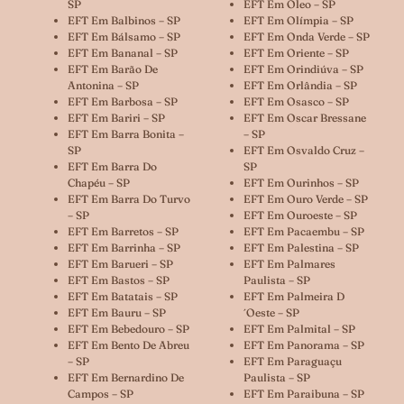
SP
EFT Em Óleo – SP
EFT Em Balbinos – SP
EFT Em Olímpia – SP
EFT Em Bálsamo – SP
EFT Em Onda Verde – SP
EFT Em Bananal – SP
EFT Em Oriente – SP
EFT Em Barão De
EFT Em Orindiúva – SP
Antonina – SP
EFT Em Orlândia – SP
EFT Em Barbosa – SP
EFT Em Osasco – SP
EFT Em Bariri – SP
EFT Em Oscar Bressane
EFT Em Barra Bonita –
– SP
SP
EFT Em Osvaldo Cruz –
EFT Em Barra Do
SP
Chapéu – SP
EFT Em Ourinhos – SP
EFT Em Barra Do Turvo
EFT Em Ouro Verde – SP
– SP
EFT Em Ouroeste – SP
EFT Em Barretos – SP
EFT Em Pacaembu – SP
EFT Em Barrinha – SP
EFT Em Palestina – SP
EFT Em Barueri – SP
EFT Em Palmares
EFT Em Bastos – SP
Paulista – SP
EFT Em Batatais – SP
EFT Em Palmeira D
EFT Em Bauru – SP
´oeste – SP
EFT Em Bebedouro – SP
EFT Em Palmital – SP
EFT Em Bento De Abreu
EFT Em Panorama – SP
– SP
EFT Em Paraguaçu
EFT Em Bernardino De
Paulista – SP
Campos – SP
EFT Em Paraibuna – SP