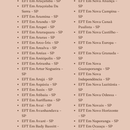
EFT Em Araçatuba – SP
EFT Em Nova Aliança –
EFT Em Araçoiaba Da
SP
Serra – SP
EFT Em Nova Campina –
EFT Em Aramina – SP
SP
EFT Em Arandu – SP
EFT Em Nova Canaã
EFT Em Arapeí – SP
Paulista – SP
EFT Em Araraquara – SP
EFT Em Nova Castilho –
EFT Em Araras – SP
SP
EFT Em Arco-Íris – SP
EFT Em Nova Europa –
EFT Em Arealva – SP
SP
EFT Em Areias – SP
EFT Em Nova Granada –
EFT Em Areiópolis – SP
SP
EFT Em Ariranha – SP
EFT Em Nova
EFT Em Artur Nogueira –
Guataporanga – SP
SP
EFT Em Nova
EFT Em Arujá – SP
Independência – SP
EFT Em Aspásia – SP
EFT Em Nova Luzitânia –
EFT Em Assis – SP
SP
EFT Em Atibaia – SP
EFT Em Nova Odessa –
EFT Em Auriflama – SP
SP
EFT Em Avaí – SP
EFT Em Novais – SP
EFT Em Avanhandava –
EFT Em Novo Horizonte
SP
– SP
EFT Em Avaré – SP
EFT Em Nuporanga – SP
EFT Em Bady Bassitt –
EFT Em Ocauçu – SP