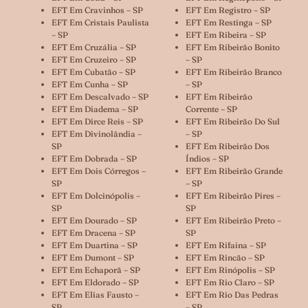
EFT Em Cravinhos – SP
EFT Em Registro – SP
EFT Em Cristais Paulista
EFT Em Restinga – SP
– SP
EFT Em Ribeira – SP
EFT Em Cruzália – SP
EFT Em Ribeirão Bonito
EFT Em Cruzeiro – SP
– SP
EFT Em Cubatão – SP
EFT Em Ribeirão Branco
EFT Em Cunha – SP
– SP
EFT Em Descalvado – SP
EFT Em Ribeirão
EFT Em Diadema – SP
Corrente – SP
EFT Em Dirce Reis – SP
EFT Em Ribeirão Do Sul
EFT Em Divinolândia –
– SP
SP
EFT Em Ribeirão Dos
EFT Em Dobrada – SP
Índios – SP
EFT Em Dois Córregos –
EFT Em Ribeirão Grande
SP
– SP
EFT Em Dolcinópolis –
EFT Em Ribeirão Pires –
SP
SP
EFT Em Dourado – SP
EFT Em Ribeirão Preto –
EFT Em Dracena – SP
SP
EFT Em Duartina – SP
EFT Em Rifaina – SP
EFT Em Dumont – SP
EFT Em Rincão – SP
EFT Em Echaporã – SP
EFT Em Rinópolis – SP
EFT Em Eldorado – SP
EFT Em Rio Claro – SP
EFT Em Elias Fausto –
EFT Em Rio Das Pedras
SP
– SP