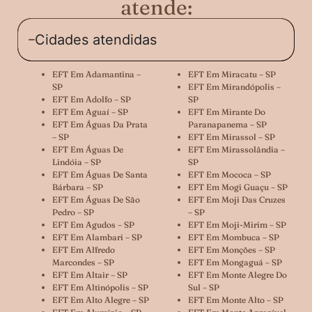
atende:
Cidades atendidas
EFT Em Adamantina –
EFT Em Miracatu – SP
SP
EFT Em Mirandópolis –
EFT Em Adolfo – SP
SP
EFT Em Aguaí – SP
EFT Em Mirante Do
EFT Em Águas Da Prata
Paranapanema – SP
– SP
EFT Em Mirassol – SP
EFT Em Águas De
EFT Em Mirassolândia –
Lindóia – SP
SP
EFT Em Águas De Santa
EFT Em Mococa – SP
Bárbara – SP
EFT Em Mogi Guaçu – SP
EFT Em Águas De São
EFT Em Moji Das Cruzes
Pedro – SP
– SP
EFT Em Agudos – SP
EFT Em Moji-Mirim – SP
EFT Em Alambari – SP
EFT Em Mombuca – SP
EFT Em Alfredo
EFT Em Monções – SP
Marcondes – SP
EFT Em Mongaguá – SP
EFT Em Altair – SP
EFT Em Monte Alegre Do
EFT Em Altinópolis – SP
Sul – SP
EFT Em Alto Alegre – SP
EFT Em Monte Alto – SP