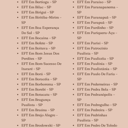
EFT Em Bertioga – SP
EFT Em Paraíso – SP
EFT Em Bilac – SP
EFT Em Paranapanema –
EFT Em Birigui – SP
SP
EFT Em Biritiba-Mirim –
EFT Em Paranapuã – SP
SP
EFT Em Parapuã – SP
EFT Em Boa Esperança
EFT Em Pardinho – SP
Do Sul – SP
EFT Em Pariquera-Açu –
EFT Em Bocaina – SP
SP
EFT Em Bofete – SP
EFT Em Parisi – SP
EFT Em Boituva – SP
EFT Em Patrocínio
EFT Em Bom Jesus Dos
Paulista – SP
Perdões – SP
EFT Em Paulicéia – SP
EFT Em Bom Sucesso De
EFT Em Paulínia – SP
Itararé – SP
EFT Em Paulistânia – SP
EFT Em Borá – SP
EFT Em Paulo De Faria –
EFT Em Boracéia – SP
SP
EFT Em Borborema – SP
EFT Em Pederneiras – SP
EFT Em Borebi – SP
EFT Em Pedra Bela – SP
EFT Em Botucatu – SP
EFT Em Pedranópolis –
EFT Em Bragança
SP
Paulista – SP
EFT Em Pedregulho – SP
EFT Em Braúna – SP
EFT Em Pedreira – SP
EFT Em Brejo Alegre –
EFT Em Pedrinhas
SP
Paulista – SP
EFT Em Brodowski – SP
EFT Em Pedro De Toledo