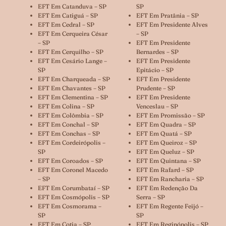
EFT Em Catanduva – SP
SP
EFT Em Catiguá – SP
EFT Em Pratânia – SP
EFT Em Cedral – SP
EFT Em Presidente Alves
EFT Em Cerqueira César
– SP
– SP
EFT Em Presidente
EFT Em Cerquilho – SP
Bernardes – SP
EFT Em Cesário Lange –
EFT Em Presidente
SP
Epitácio – SP
EFT Em Charqueada – SP
EFT Em Presidente
EFT Em Chavantes – SP
Prudente – SP
EFT Em Clementina – SP
EFT Em Presidente
EFT Em Colina – SP
Venceslau – SP
EFT Em Colômbia – SP
EFT Em Promissão – SP
EFT Em Conchal – SP
EFT Em Quadra – SP
EFT Em Conchas – SP
EFT Em Quatá – SP
EFT Em Cordeirópolis –
EFT Em Queiroz – SP
SP
EFT Em Queluz – SP
EFT Em Coroados – SP
EFT Em Quintana – SP
EFT Em Coronel Macedo
EFT Em Rafard – SP
– SP
EFT Em Rancharia – SP
EFT Em Corumbataí – SP
EFT Em Redenção Da
EFT Em Cosmópolis – SP
Serra – SP
EFT Em Cosmorama –
EFT Em Regente Feijó –
SP
SP
EFT Em Cotia – SP
EFT Em Reginópolis – SP