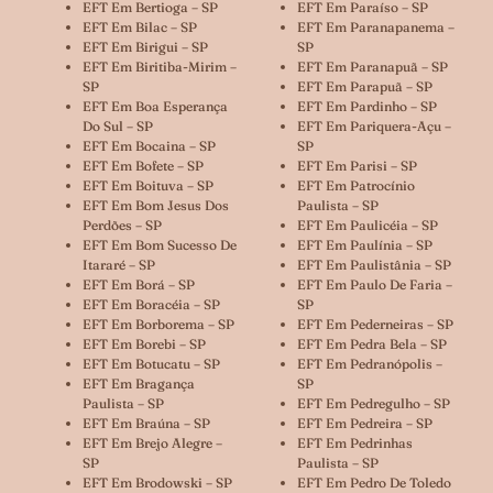
EFT Em Bertioga – SP
EFT Em Paraíso – SP
EFT Em Bilac – SP
EFT Em Paranapanema –
EFT Em Birigui – SP
SP
EFT Em Biritiba-Mirim –
EFT Em Paranapuã – SP
SP
EFT Em Parapuã – SP
EFT Em Boa Esperança
EFT Em Pardinho – SP
Do Sul – SP
EFT Em Pariquera-Açu –
EFT Em Bocaina – SP
SP
EFT Em Bofete – SP
EFT Em Parisi – SP
EFT Em Boituva – SP
EFT Em Patrocínio
EFT Em Bom Jesus Dos
Paulista – SP
Perdões – SP
EFT Em Paulicéia – SP
EFT Em Bom Sucesso De
EFT Em Paulínia – SP
Itararé – SP
EFT Em Paulistânia – SP
EFT Em Borá – SP
EFT Em Paulo De Faria –
EFT Em Boracéia – SP
SP
EFT Em Borborema – SP
EFT Em Pederneiras – SP
EFT Em Borebi – SP
EFT Em Pedra Bela – SP
EFT Em Botucatu – SP
EFT Em Pedranópolis –
EFT Em Bragança
SP
Paulista – SP
EFT Em Pedregulho – SP
EFT Em Braúna – SP
EFT Em Pedreira – SP
EFT Em Brejo Alegre –
EFT Em Pedrinhas
SP
Paulista – SP
EFT Em Brodowski – SP
EFT Em Pedro De Toledo