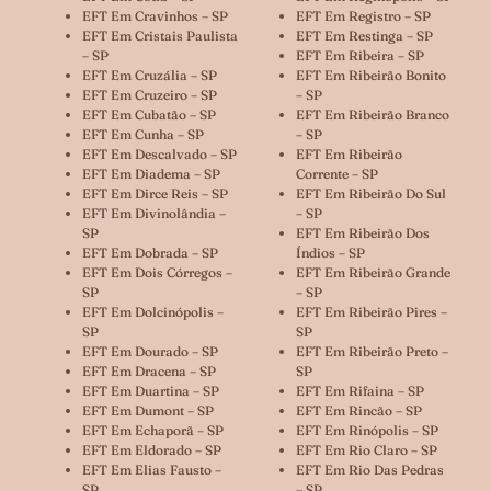
EFT Em Cravinhos – SP
EFT Em Registro – SP
EFT Em Cristais Paulista
EFT Em Restinga – SP
– SP
EFT Em Ribeira – SP
EFT Em Cruzália – SP
EFT Em Ribeirão Bonito
EFT Em Cruzeiro – SP
– SP
EFT Em Cubatão – SP
EFT Em Ribeirão Branco
EFT Em Cunha – SP
– SP
EFT Em Descalvado – SP
EFT Em Ribeirão
EFT Em Diadema – SP
Corrente – SP
EFT Em Dirce Reis – SP
EFT Em Ribeirão Do Sul
EFT Em Divinolândia –
– SP
SP
EFT Em Ribeirão Dos
EFT Em Dobrada – SP
Índios – SP
EFT Em Dois Córregos –
EFT Em Ribeirão Grande
SP
– SP
EFT Em Dolcinópolis –
EFT Em Ribeirão Pires –
SP
SP
EFT Em Dourado – SP
EFT Em Ribeirão Preto –
EFT Em Dracena – SP
SP
EFT Em Duartina – SP
EFT Em Rifaina – SP
EFT Em Dumont – SP
EFT Em Rincão – SP
EFT Em Echaporã – SP
EFT Em Rinópolis – SP
EFT Em Eldorado – SP
EFT Em Rio Claro – SP
EFT Em Elias Fausto –
EFT Em Rio Das Pedras
SP
– SP