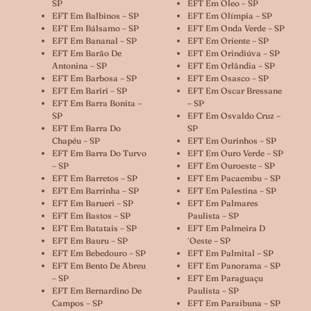
SP
EFT Em Óleo – SP
EFT Em Balbinos – SP
EFT Em Olímpia – SP
EFT Em Bálsamo – SP
EFT Em Onda Verde – SP
EFT Em Bananal – SP
EFT Em Oriente – SP
EFT Em Barão De
EFT Em Orindiúva – SP
Antonina – SP
EFT Em Orlândia – SP
EFT Em Barbosa – SP
EFT Em Osasco – SP
EFT Em Bariri – SP
EFT Em Oscar Bressane
EFT Em Barra Bonita –
– SP
SP
EFT Em Osvaldo Cruz –
EFT Em Barra Do
SP
Chapéu – SP
EFT Em Ourinhos – SP
EFT Em Barra Do Turvo
EFT Em Ouro Verde – SP
– SP
EFT Em Ouroeste – SP
EFT Em Barretos – SP
EFT Em Pacaembu – SP
EFT Em Barrinha – SP
EFT Em Palestina – SP
EFT Em Barueri – SP
EFT Em Palmares
EFT Em Bastos – SP
Paulista – SP
EFT Em Batatais – SP
EFT Em Palmeira D
EFT Em Bauru – SP
´oeste – SP
EFT Em Bebedouro – SP
EFT Em Palmital – SP
EFT Em Bento De Abreu
EFT Em Panorama – SP
– SP
EFT Em Paraguaçu
EFT Em Bernardino De
Paulista – SP
Campos – SP
EFT Em Paraibuna – SP