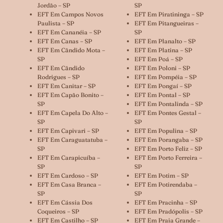
Jordão – SP
SP
EFT Em Campos Novos
EFT Em Piratininga – SP
Paulista – SP
EFT Em Pitangueiras –
EFT Em Cananéia – SP
SP
EFT Em Canas – SP
EFT Em Planalto – SP
EFT Em Cândido Mota –
EFT Em Platina – SP
SP
EFT Em Poá – SP
EFT Em Cândido
EFT Em Poloni – SP
Rodrigues – SP
EFT Em Pompéia – SP
EFT Em Canitar – SP
EFT Em Pongaí – SP
EFT Em Capão Bonito –
EFT Em Pontal – SP
SP
EFT Em Pontalinda – SP
EFT Em Capela Do Alto –
EFT Em Pontes Gestal –
SP
SP
EFT Em Capivari – SP
EFT Em Populina – SP
EFT Em Caraguatatuba –
EFT Em Porangaba – SP
SP
EFT Em Porto Feliz – SP
EFT Em Carapicuíba –
EFT Em Porto Ferreira –
SP
SP
EFT Em Cardoso – SP
EFT Em Potim – SP
EFT Em Casa Branca –
EFT Em Potirendaba –
SP
SP
EFT Em Cássia Dos
EFT Em Pracinha – SP
Coqueiros – SP
EFT Em Pradópolis – SP
EFT Em Castilho – SP
EFT Em Praia Grande –