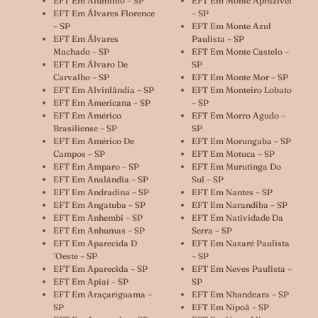
EFT Em Alumínio – SP
EFT Em Monte Aprazível
EFT Em Álvares Florence
– SP
– SP
EFT Em Monte Azul
EFT Em Álvares
Paulista – SP
Machado – SP
EFT Em Monte Castelo –
EFT Em Álvaro De
SP
Carvalho – SP
EFT Em Monte Mor – SP
EFT Em Alvinlândia – SP
EFT Em Monteiro Lobato
EFT Em Americana – SP
– SP
EFT Em Américo
EFT Em Morro Agudo –
Brasiliense – SP
SP
EFT Em Américo De
EFT Em Morungaba – SP
Campos – SP
EFT Em Motuca – SP
EFT Em Amparo – SP
EFT Em Murutinga Do
EFT Em Analândia – SP
Sul – SP
EFT Em Andradina – SP
EFT Em Nantes – SP
EFT Em Angatuba – SP
EFT Em Narandiba – SP
EFT Em Anhembi – SP
EFT Em Natividade Da
EFT Em Anhumas – SP
Serra – SP
EFT Em Aparecida D
EFT Em Nazaré Paulista
´oeste – SP
– SP
EFT Em Aparecida – SP
EFT Em Neves Paulista –
EFT Em Apiaí – SP
SP
EFT Em Araçariguama –
EFT Em Nhandeara – SP
SP
EFT Em Nipoã – SP