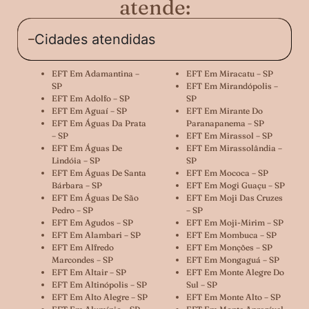
atende:
Cidades atendidas
EFT Em Adamantina –
EFT Em Miracatu – SP
SP
EFT Em Mirandópolis –
EFT Em Adolfo – SP
SP
EFT Em Aguaí – SP
EFT Em Mirante Do
EFT Em Águas Da Prata
Paranapanema – SP
– SP
EFT Em Mirassol – SP
EFT Em Águas De
EFT Em Mirassolândia –
Lindóia – SP
SP
EFT Em Águas De Santa
EFT Em Mococa – SP
Bárbara – SP
EFT Em Mogi Guaçu – SP
EFT Em Águas De São
EFT Em Moji Das Cruzes
Pedro – SP
– SP
EFT Em Agudos – SP
EFT Em Moji-Mirim – SP
EFT Em Alambari – SP
EFT Em Mombuca – SP
EFT Em Alfredo
EFT Em Monções – SP
Marcondes – SP
EFT Em Mongaguá – SP
EFT Em Altair – SP
EFT Em Monte Alegre Do
EFT Em Altinópolis – SP
Sul – SP
EFT Em Alto Alegre – SP
EFT Em Monte Alto – SP