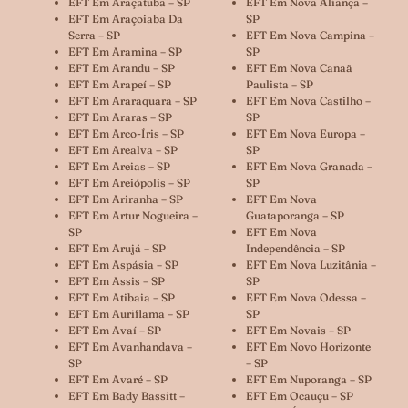
EFT Em Araçatuba – SP
EFT Em Nova Aliança –
EFT Em Araçoiaba Da
SP
Serra – SP
EFT Em Nova Campina –
EFT Em Aramina – SP
SP
EFT Em Arandu – SP
EFT Em Nova Canaã
EFT Em Arapeí – SP
Paulista – SP
EFT Em Araraquara – SP
EFT Em Nova Castilho –
EFT Em Araras – SP
SP
EFT Em Arco-Íris – SP
EFT Em Nova Europa –
EFT Em Arealva – SP
SP
EFT Em Areias – SP
EFT Em Nova Granada –
EFT Em Areiópolis – SP
SP
EFT Em Ariranha – SP
EFT Em Nova
EFT Em Artur Nogueira –
Guataporanga – SP
SP
EFT Em Nova
EFT Em Arujá – SP
Independência – SP
EFT Em Aspásia – SP
EFT Em Nova Luzitânia –
EFT Em Assis – SP
SP
EFT Em Atibaia – SP
EFT Em Nova Odessa –
EFT Em Auriflama – SP
SP
EFT Em Avaí – SP
EFT Em Novais – SP
EFT Em Avanhandava –
EFT Em Novo Horizonte
SP
– SP
EFT Em Avaré – SP
EFT Em Nuporanga – SP
EFT Em Bady Bassitt –
EFT Em Ocauçu – SP