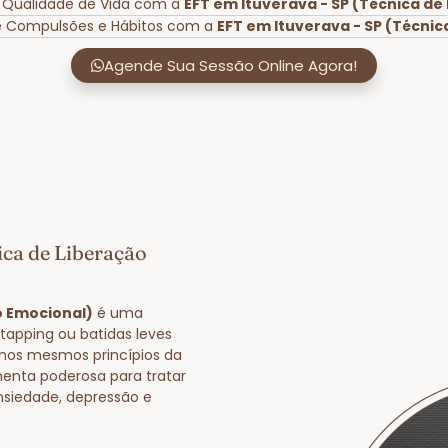
r Qualidade de Vida com a
EFT em Ituverava - SP (Técnica de
de Compulsões e Hábitos com a
EFT em Ituverava - SP (Técnic
Agende Sua Sessão Online Agora!
ica de Liberação
o Emocional)
é uma
tapping ou batidas leves
nos mesmos princípios da
enta poderosa para tratar
nsiedade, depressão e