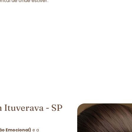
tal de onde estiver.
 Ituverava - SP
ção Emocional)
e a