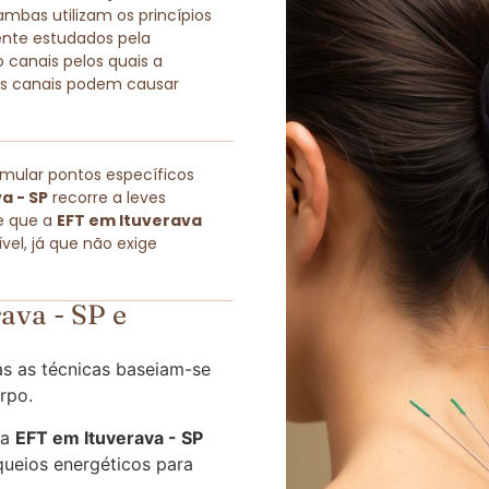
as utilizam os princípios
ente estudados pela
 canais pelos quais a
sses canais podem causar
imular pontos específicos
a - SP
recorre a leves
e que a
EFT em Ituverava
el, já que não exige
ava - SP e
s as técnicas baseiam-se
rpo.
 a
EFT em Ituverava - SP
queios energéticos para