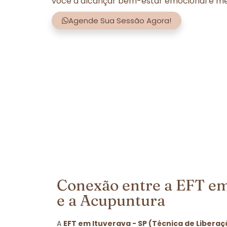
você a alcançar bem-estar emocional e men
Agende Sua Sessão Agora!
Conexão entre a EFT em
e a Acupuntura
A
EFT em Ituverava - SP (Técnica de Libera