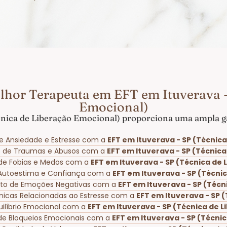
lhor Terapeuta em EFT em Ituverava -
Emocional)
cnica de Liberação Emocional) proporciona uma ampla ga
e Ansiedade e Estresse com a
EFT em Ituverava - SP (Técnic
o de Traumas e Abusos com a
EFT em Ituverava - SP (Técnic
o de Fobias e Medos com a
EFT em Ituverava - SP (Técnica de
 Autoestima e Confiança com a
EFT em Ituverava - SP (Técni
to de Emoções Negativas com a
EFT em Ituverava - SP (Técn
ônicas Relacionadas ao Estresse com a
EFT em Ituverava - SP 
uilíbrio Emocional com a
EFT em Ituverava - SP (Técnica de 
de Bloqueios Emocionais com a
EFT em Ituverava - SP (Técni