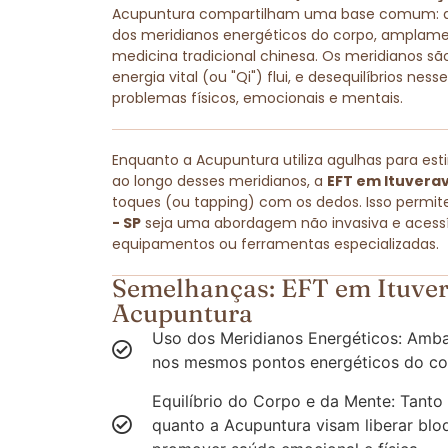
Acupuntura compartilham uma base comum: amb
dos meridianos energéticos do corpo, amplam
medicina tradicional chinesa. Os meridianos são
energia vital (ou "Qi") flui, e desequilíbrios ne
problemas físicos, emocionais e mentais.
Enquanto a Acupuntura utiliza agulhas para est
ao longo desses meridianos, a
EFT em Ituverav
toques (ou tapping) com os dedos. Isso permit
- SP
seja uma abordagem não invasiva e acessív
equipamentos ou ferramentas especializadas.
Semelhanças: EFT em Ituver
Acupuntura
Uso dos Meridianos Energéticos: Amba
nos mesmos pontos energéticos do co
Equilíbrio do Corpo e da Mente: Tanto
quanto a Acupuntura visam liberar blo