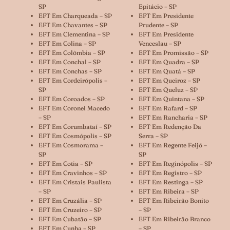
SP
Epitácio – SP
EFT Em Charqueada – SP
EFT Em Presidente
EFT Em Chavantes – SP
Prudente – SP
EFT Em Clementina – SP
EFT Em Presidente
EFT Em Colina – SP
Venceslau – SP
EFT Em Colômbia – SP
EFT Em Promissão – SP
EFT Em Conchal – SP
EFT Em Quadra – SP
EFT Em Conchas – SP
EFT Em Quatá – SP
EFT Em Cordeirópolis –
EFT Em Queiroz – SP
SP
EFT Em Queluz – SP
EFT Em Coroados – SP
EFT Em Quintana – SP
EFT Em Coronel Macedo
EFT Em Rafard – SP
– SP
EFT Em Rancharia – SP
EFT Em Corumbataí – SP
EFT Em Redenção Da
EFT Em Cosmópolis – SP
Serra – SP
EFT Em Cosmorama –
EFT Em Regente Feijó –
SP
SP
EFT Em Cotia – SP
EFT Em Reginópolis – SP
EFT Em Cravinhos – SP
EFT Em Registro – SP
EFT Em Cristais Paulista
EFT Em Restinga – SP
– SP
EFT Em Ribeira – SP
EFT Em Cruzália – SP
EFT Em Ribeirão Bonito
EFT Em Cruzeiro – SP
– SP
EFT Em Cubatão – SP
EFT Em Ribeirão Branco
EFT Em Cunha – SP
– SP