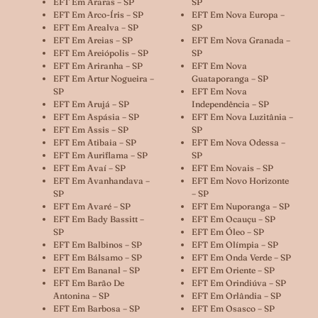
EFT Em Araras – SP
SP
EFT Em Arco-Íris – SP
EFT Em Nova Europa –
EFT Em Arealva – SP
SP
EFT Em Areias – SP
EFT Em Nova Granada –
EFT Em Areiópolis – SP
SP
EFT Em Ariranha – SP
EFT Em Nova
EFT Em Artur Nogueira –
Guataporanga – SP
SP
EFT Em Nova
EFT Em Arujá – SP
Independência – SP
EFT Em Aspásia – SP
EFT Em Nova Luzitânia –
EFT Em Assis – SP
SP
EFT Em Atibaia – SP
EFT Em Nova Odessa –
EFT Em Auriflama – SP
SP
EFT Em Avaí – SP
EFT Em Novais – SP
EFT Em Avanhandava –
EFT Em Novo Horizonte
SP
– SP
EFT Em Avaré – SP
EFT Em Nuporanga – SP
EFT Em Bady Bassitt –
EFT Em Ocauçu – SP
SP
EFT Em Óleo – SP
EFT Em Balbinos – SP
EFT Em Olímpia – SP
EFT Em Bálsamo – SP
EFT Em Onda Verde – SP
EFT Em Bananal – SP
EFT Em Oriente – SP
EFT Em Barão De
EFT Em Orindiúva – SP
Antonina – SP
EFT Em Orlândia – SP
EFT Em Barbosa – SP
EFT Em Osasco – SP