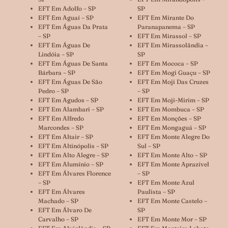
EFT Em Adolfo – SP
SP
EFT Em Aguaí – SP
EFT Em Mirante Do
EFT Em Águas Da Prata
Paranapanema – SP
– SP
EFT Em Mirassol – SP
EFT Em Águas De
EFT Em Mirassolândia –
Lindóia – SP
SP
EFT Em Águas De Santa
EFT Em Mococa – SP
Bárbara – SP
EFT Em Mogi Guaçu – SP
EFT Em Águas De São
EFT Em Moji Das Cruzes
Pedro – SP
– SP
EFT Em Agudos – SP
EFT Em Moji-Mirim – SP
EFT Em Alambari – SP
EFT Em Mombuca – SP
EFT Em Alfredo
EFT Em Monções – SP
Marcondes – SP
EFT Em Mongaguá – SP
EFT Em Altair – SP
EFT Em Monte Alegre Do
EFT Em Altinópolis – SP
Sul – SP
EFT Em Alto Alegre – SP
EFT Em Monte Alto – SP
EFT Em Alumínio – SP
EFT Em Monte Aprazível
EFT Em Álvares Florence
– SP
– SP
EFT Em Monte Azul
EFT Em Álvares
Paulista – SP
Machado – SP
EFT Em Monte Castelo –
EFT Em Álvaro De
SP
Carvalho – SP
EFT Em Monte Mor – SP