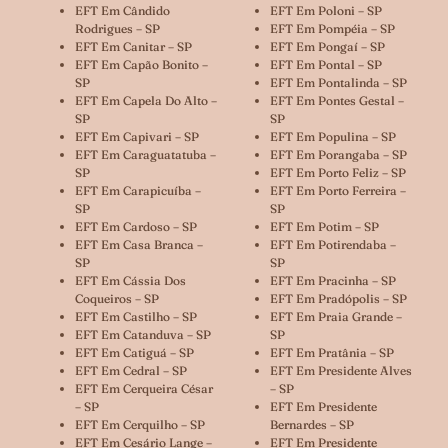
EFT Em Cândido
EFT Em Poloni – SP
Rodrigues – SP
EFT Em Pompéia – SP
EFT Em Canitar – SP
EFT Em Pongaí – SP
EFT Em Capão Bonito –
EFT Em Pontal – SP
SP
EFT Em Pontalinda – SP
EFT Em Capela Do Alto –
EFT Em Pontes Gestal –
SP
SP
EFT Em Capivari – SP
EFT Em Populina – SP
EFT Em Caraguatatuba –
EFT Em Porangaba – SP
SP
EFT Em Porto Feliz – SP
EFT Em Carapicuíba –
EFT Em Porto Ferreira –
SP
SP
EFT Em Cardoso – SP
EFT Em Potim – SP
EFT Em Casa Branca –
EFT Em Potirendaba –
SP
SP
EFT Em Cássia Dos
EFT Em Pracinha – SP
Coqueiros – SP
EFT Em Pradópolis – SP
EFT Em Castilho – SP
EFT Em Praia Grande –
EFT Em Catanduva – SP
SP
EFT Em Catiguá – SP
EFT Em Pratânia – SP
EFT Em Cedral – SP
EFT Em Presidente Alves
EFT Em Cerqueira César
– SP
– SP
EFT Em Presidente
EFT Em Cerquilho – SP
Bernardes – SP
EFT Em Cesário Lange –
EFT Em Presidente