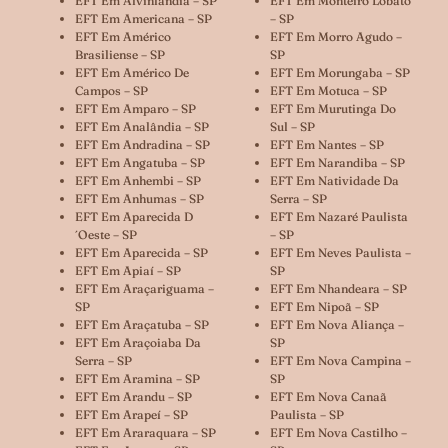
EFT Em Alvinlândia – SP
EFT Em Monteiro Lobato
EFT Em Americana – SP
– SP
EFT Em Américo
EFT Em Morro Agudo –
Brasiliense – SP
SP
EFT Em Américo De
EFT Em Morungaba – SP
Campos – SP
EFT Em Motuca – SP
EFT Em Amparo – SP
EFT Em Murutinga Do
EFT Em Analândia – SP
Sul – SP
EFT Em Andradina – SP
EFT Em Nantes – SP
EFT Em Angatuba – SP
EFT Em Narandiba – SP
EFT Em Anhembi – SP
EFT Em Natividade Da
EFT Em Anhumas – SP
Serra – SP
EFT Em Aparecida D
EFT Em Nazaré Paulista
´oeste – SP
– SP
EFT Em Aparecida – SP
EFT Em Neves Paulista –
EFT Em Apiaí – SP
SP
EFT Em Araçariguama –
EFT Em Nhandeara – SP
SP
EFT Em Nipoã – SP
EFT Em Araçatuba – SP
EFT Em Nova Aliança –
EFT Em Araçoiaba Da
SP
Serra – SP
EFT Em Nova Campina –
EFT Em Aramina – SP
SP
EFT Em Arandu – SP
EFT Em Nova Canaã
EFT Em Arapeí – SP
Paulista – SP
EFT Em Araraquara – SP
EFT Em Nova Castilho –