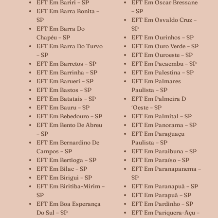
EFT Em Bariri – SP
EFT Em Oscar Bressane
EFT Em Barra Bonita –
– SP
SP
EFT Em Osvaldo Cruz –
EFT Em Barra Do
SP
Chapéu – SP
EFT Em Ourinhos – SP
EFT Em Barra Do Turvo
EFT Em Ouro Verde – SP
– SP
EFT Em Ouroeste – SP
EFT Em Barretos – SP
EFT Em Pacaembu – SP
EFT Em Barrinha – SP
EFT Em Palestina – SP
EFT Em Barueri – SP
EFT Em Palmares
EFT Em Bastos – SP
Paulista – SP
EFT Em Batatais – SP
EFT Em Palmeira D
EFT Em Bauru – SP
´oeste – SP
EFT Em Bebedouro – SP
EFT Em Palmital – SP
EFT Em Bento De Abreu
EFT Em Panorama – SP
– SP
EFT Em Paraguaçu
EFT Em Bernardino De
Paulista – SP
Campos – SP
EFT Em Paraibuna – SP
EFT Em Bertioga – SP
EFT Em Paraíso – SP
EFT Em Bilac – SP
EFT Em Paranapanema –
EFT Em Birigui – SP
SP
EFT Em Biritiba-Mirim –
EFT Em Paranapuã – SP
SP
EFT Em Parapuã – SP
EFT Em Boa Esperança
EFT Em Pardinho – SP
Do Sul – SP
EFT Em Pariquera-Açu –