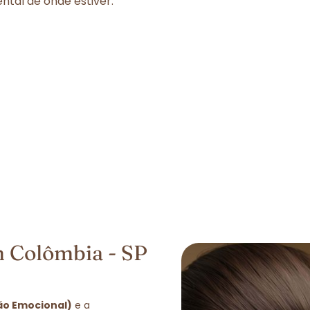
tal de onde estiver.
 Colômbia - SP
ão Emocional)
e a