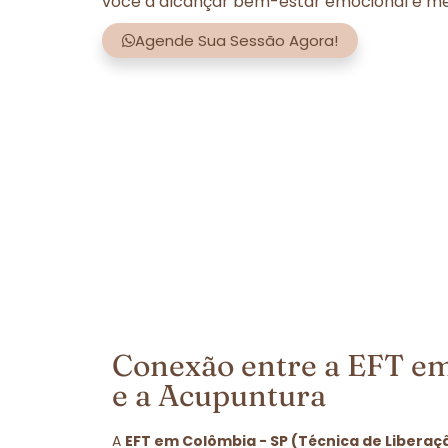
você a alcançar bem-estar emocional e men
Agende Sua Sessão Agora!
Conexão entre a EFT em
e a Acupuntura
A
EFT em Colômbia - SP (Técnica de Liberaç