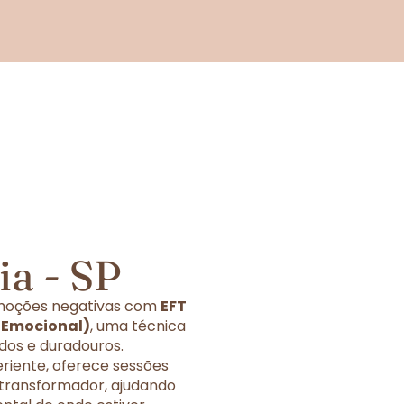
a - SP
 emoções negativas com
EFT
 Emocional)
, uma técnica
dos e duradouros.
eriente, oferece sessões
 transformador, ajudando