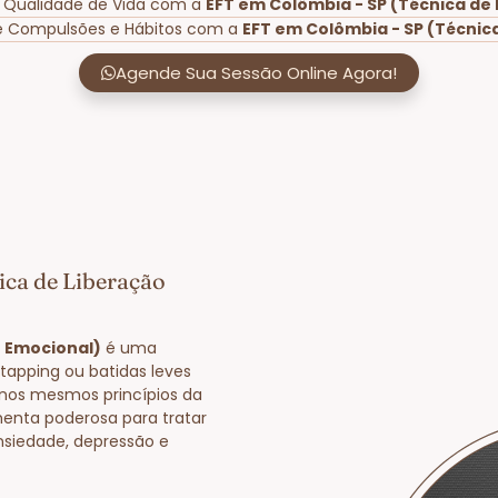
r Qualidade de Vida com a
EFT em Colômbia - SP (Técnica de
de Compulsões e Hábitos com a
EFT em Colômbia - SP (Técnic
Agende Sua Sessão Online Agora!
ica de Liberação
o Emocional)
é uma
tapping ou batidas leves
nos mesmos princípios da
enta poderosa para tratar
nsiedade, depressão e