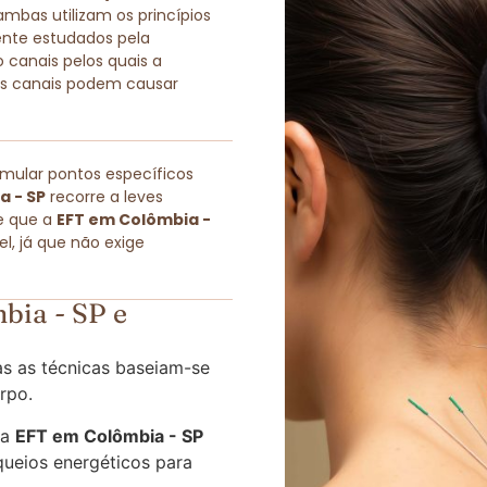
as utilizam os princípios
ente estudados pela
 canais pelos quais a
sses canais podem causar
imular pontos específicos
a - SP
recorre a leves
e que a
EFT em Colômbia -
, já que não exige
bia - SP e
s as técnicas baseiam-se
rpo.
 a
EFT em Colômbia - SP
queios energéticos para