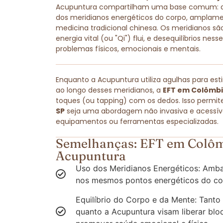
Acupuntura compartilham uma base comum: amb
dos meridianos energéticos do corpo, amplam
medicina tradicional chinesa. Os meridianos são
energia vital (ou "Qi") flui, e desequilíbrios ne
problemas físicos, emocionais e mentais.
Enquanto a Acupuntura utiliza agulhas para est
ao longo desses meridianos, a
EFT em Colômbi
toques (ou tapping) com os dedos. Isso permit
SP
seja uma abordagem não invasiva e acessível
equipamentos ou ferramentas especializadas.
Semelhanças: EFT em Colôm
Acupuntura
Uso dos Meridianos Energéticos: Amba
nos mesmos pontos energéticos do co
Equilíbrio do Corpo e da Mente: Tanto
quanto a Acupuntura visam liberar blo