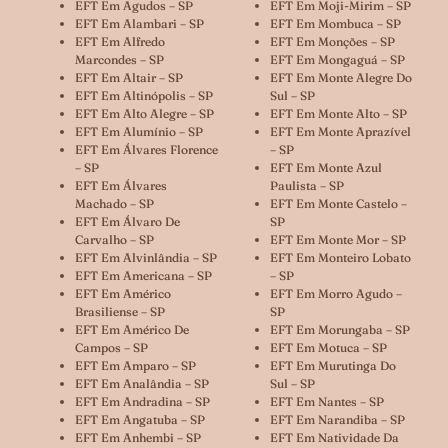
EFT Em Agudos – SP
EFT Em Moji-Mirim – SP
EFT Em Alambari – SP
EFT Em Mombuca – SP
EFT Em Alfredo
EFT Em Monções – SP
Marcondes – SP
EFT Em Mongaguá – SP
EFT Em Altair – SP
EFT Em Monte Alegre Do
EFT Em Altinópolis – SP
Sul – SP
EFT Em Alto Alegre – SP
EFT Em Monte Alto – SP
EFT Em Alumínio – SP
EFT Em Monte Aprazível
EFT Em Álvares Florence
– SP
– SP
EFT Em Monte Azul
EFT Em Álvares
Paulista – SP
Machado – SP
EFT Em Monte Castelo –
EFT Em Álvaro De
SP
Carvalho – SP
EFT Em Monte Mor – SP
EFT Em Alvinlândia – SP
EFT Em Monteiro Lobato
EFT Em Americana – SP
– SP
EFT Em Américo
EFT Em Morro Agudo –
Brasiliense – SP
SP
EFT Em Américo De
EFT Em Morungaba – SP
Campos – SP
EFT Em Motuca – SP
EFT Em Amparo – SP
EFT Em Murutinga Do
EFT Em Analândia – SP
Sul – SP
EFT Em Andradina – SP
EFT Em Nantes – SP
EFT Em Angatuba – SP
EFT Em Narandiba – SP
EFT Em Anhembi – SP
EFT Em Natividade Da