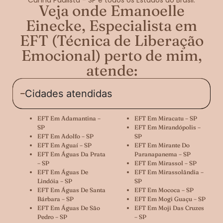
Veja onde Emanoelle
Einecke, Especialista em
EFT (Técnica de Liberação
Emocional) perto de mim,
atende:
Cidades atendidas
EFT Em Adamantina –
EFT Em Miracatu – SP
SP
EFT Em Mirandópolis –
EFT Em Adolfo – SP
SP
EFT Em Aguaí – SP
EFT Em Mirante Do
EFT Em Águas Da Prata
Paranapanema – SP
– SP
EFT Em Mirassol – SP
EFT Em Águas De
EFT Em Mirassolândia –
Lindóia – SP
SP
EFT Em Águas De Santa
EFT Em Mococa – SP
Bárbara – SP
EFT Em Mogi Guaçu – SP
EFT Em Águas De São
EFT Em Moji Das Cruzes
Pedro – SP
– SP