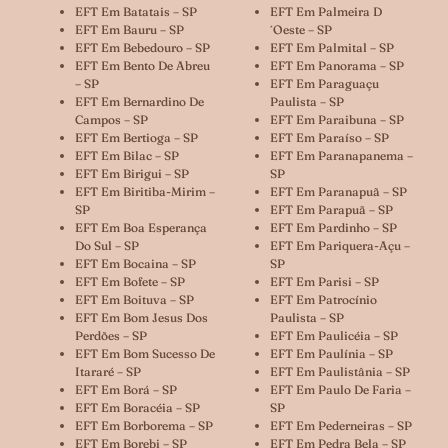
EFT Em Batatais – SP
EFT Em Palmeira D
EFT Em Bauru – SP
´oeste – SP
EFT Em Bebedouro – SP
EFT Em Palmital – SP
EFT Em Bento De Abreu
EFT Em Panorama – SP
– SP
EFT Em Paraguaçu
EFT Em Bernardino De
Paulista – SP
Campos – SP
EFT Em Paraibuna – SP
EFT Em Bertioga – SP
EFT Em Paraíso – SP
EFT Em Bilac – SP
EFT Em Paranapanema –
EFT Em Birigui – SP
SP
EFT Em Biritiba-Mirim –
EFT Em Paranapuã – SP
SP
EFT Em Parapuã – SP
EFT Em Boa Esperança
EFT Em Pardinho – SP
Do Sul – SP
EFT Em Pariquera-Açu –
EFT Em Bocaina – SP
SP
EFT Em Bofete – SP
EFT Em Parisi – SP
EFT Em Boituva – SP
EFT Em Patrocínio
EFT Em Bom Jesus Dos
Paulista – SP
Perdões – SP
EFT Em Paulicéia – SP
EFT Em Bom Sucesso De
EFT Em Paulínia – SP
Itararé – SP
EFT Em Paulistânia – SP
EFT Em Borá – SP
EFT Em Paulo De Faria –
EFT Em Boracéia – SP
SP
EFT Em Borborema – SP
EFT Em Pederneiras – SP
EFT Em Borebi – SP
EFT Em Pedra Bela – SP