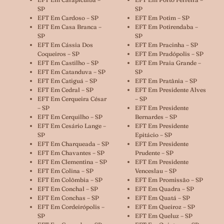
SP
SP
EFT Em Cardoso – SP
EFT Em Potim – SP
EFT Em Casa Branca –
EFT Em Potirendaba –
SP
SP
EFT Em Cássia Dos
EFT Em Pracinha – SP
Coqueiros – SP
EFT Em Pradópolis – SP
EFT Em Castilho – SP
EFT Em Praia Grande –
EFT Em Catanduva – SP
SP
EFT Em Catiguá – SP
EFT Em Pratânia – SP
EFT Em Cedral – SP
EFT Em Presidente Alves
EFT Em Cerqueira César
– SP
– SP
EFT Em Presidente
EFT Em Cerquilho – SP
Bernardes – SP
EFT Em Cesário Lange –
EFT Em Presidente
SP
Epitácio – SP
EFT Em Charqueada – SP
EFT Em Presidente
EFT Em Chavantes – SP
Prudente – SP
EFT Em Clementina – SP
EFT Em Presidente
EFT Em Colina – SP
Venceslau – SP
EFT Em Colômbia – SP
EFT Em Promissão – SP
EFT Em Conchal – SP
EFT Em Quadra – SP
EFT Em Conchas – SP
EFT Em Quatá – SP
EFT Em Cordeirópolis –
EFT Em Queiroz – SP
SP
EFT Em Queluz – SP