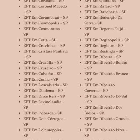
EFT Em Coroados – SP
EFT Em Quintana – SP
EFT Em Coronel Macedo
EFT Em Rafard – SP
– SP
EFT Em Rancharia – SP
EFT Em Corumbataí – SP
EFT Em Redenção Da
EFT Em Cosmópolis – SP
Serra – SP
EFT Em Cosmorama –
EFT Em Regente Feijó –
SP
SP
EFT Em Cotia – SP
EFT Em Reginópolis – SP
EFT Em Cravinhos – SP
EFT Em Registro – SP
EFT Em Cristais Paulista
EFT Em Restinga – SP
– SP
EFT Em Ribeira – SP
EFT Em Cruzália – SP
EFT Em Ribeirão Bonito
EFT Em Cruzeiro – SP
– SP
EFT Em Cubatão – SP
EFT Em Ribeirão Branco
EFT Em Cunha – SP
– SP
EFT Em Descalvado – SP
EFT Em Ribeirão
EFT Em Diadema – SP
Corrente – SP
EFT Em Dirce Reis – SP
EFT Em Ribeirão Do Sul
EFT Em Divinolândia –
– SP
SP
EFT Em Ribeirão Dos
EFT Em Dobrada – SP
Índios – SP
EFT Em Dois Córregos –
EFT Em Ribeirão Grande
SP
– SP
EFT Em Dolcinópolis –
EFT Em Ribeirão Pires –
SP
SP