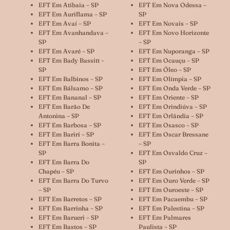
EFT Em Atibaia – SP
EFT Em Nova Odessa –
EFT Em Auriflama – SP
SP
EFT Em Avaí – SP
EFT Em Novais – SP
EFT Em Avanhandava –
EFT Em Novo Horizonte
SP
– SP
EFT Em Avaré – SP
EFT Em Nuporanga – SP
EFT Em Bady Bassitt –
EFT Em Ocauçu – SP
SP
EFT Em Óleo – SP
EFT Em Balbinos – SP
EFT Em Olímpia – SP
EFT Em Bálsamo – SP
EFT Em Onda Verde – SP
EFT Em Bananal – SP
EFT Em Oriente – SP
EFT Em Barão De
EFT Em Orindiúva – SP
Antonina – SP
EFT Em Orlândia – SP
EFT Em Barbosa – SP
EFT Em Osasco – SP
EFT Em Bariri – SP
EFT Em Oscar Bressane
EFT Em Barra Bonita –
– SP
SP
EFT Em Osvaldo Cruz –
EFT Em Barra Do
SP
Chapéu – SP
EFT Em Ourinhos – SP
EFT Em Barra Do Turvo
EFT Em Ouro Verde – SP
– SP
EFT Em Ouroeste – SP
EFT Em Barretos – SP
EFT Em Pacaembu – SP
EFT Em Barrinha – SP
EFT Em Palestina – SP
EFT Em Barueri – SP
EFT Em Palmares
EFT Em Bastos – SP
Paulista – SP