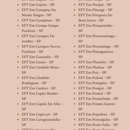
EFT Em Cajuru – SP
EFT Em Pirajuí – SP
EFT Em Campina Do
EFT Em Pirangi – SP
Monte Alegre – SP
EFT Em Pirapora Do
EFT Em Campinas – SP
Bom Jesus – SP
EFT Em Campo Limpo
EFT Em Pirapozinho –
Paulista – SP
SP
EFT Em Campos Do
EFT Em Pirassununga –
Jordão – SP
SP
EFT Em Campos Novos
EFT Em Piratininga – SP
Paulista – SP
EFT Em Pitangueiras –
EFT Em Cananéia – SP
SP
EFT Em Canas – SP
EFT Em Planalto – SP
EFT Em Cândido Mota –
EFT Em Platina – SP
SP
EFT Em Poá – SP
EFT Em Cândido
EFT Em Poloni – SP
Rodrigues – SP
EFT Em Pompéia – SP
EFT Em Canitar – SP
EFT Em Pongaí – SP
EFT Em Capão Bonito –
EFT Em Pontal – SP
SP
EFT Em Pontalinda – SP
EFT Em Capela Do Alto –
EFT Em Pontes Gestal –
SP
SP
EFT Em Capivari – SP
EFT Em Populina – SP
EFT Em Caraguatatuba –
EFT Em Porangaba – SP
SP
EFT Em Porto Feliz – SP
EFT Em Carapicuíba –
EFT Em Porto Ferreira –