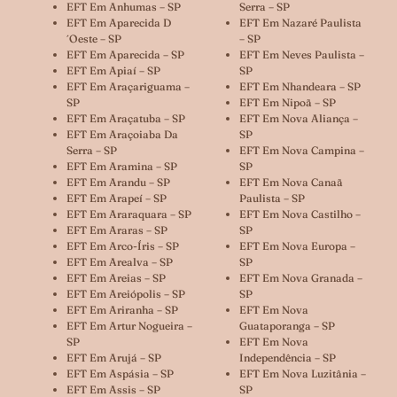
EFT Em Anhumas – SP
Serra – SP
EFT Em Aparecida D
EFT Em Nazaré Paulista
´oeste – SP
– SP
EFT Em Aparecida – SP
EFT Em Neves Paulista –
EFT Em Apiaí – SP
SP
EFT Em Araçariguama –
EFT Em Nhandeara – SP
SP
EFT Em Nipoã – SP
EFT Em Araçatuba – SP
EFT Em Nova Aliança –
EFT Em Araçoiaba Da
SP
Serra – SP
EFT Em Nova Campina –
EFT Em Aramina – SP
SP
EFT Em Arandu – SP
EFT Em Nova Canaã
EFT Em Arapeí – SP
Paulista – SP
EFT Em Araraquara – SP
EFT Em Nova Castilho –
EFT Em Araras – SP
SP
EFT Em Arco-Íris – SP
EFT Em Nova Europa –
EFT Em Arealva – SP
SP
EFT Em Areias – SP
EFT Em Nova Granada –
EFT Em Areiópolis – SP
SP
EFT Em Ariranha – SP
EFT Em Nova
EFT Em Artur Nogueira –
Guataporanga – SP
SP
EFT Em Nova
EFT Em Arujá – SP
Independência – SP
EFT Em Aspásia – SP
EFT Em Nova Luzitânia –
EFT Em Assis – SP
SP