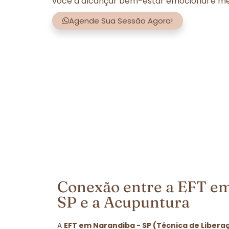
você a alcançar bem-estar emocional e men
Agende Sua Sessão Agora!
Conexão entre a EFT em
SP e a Acupuntura
A
EFT em Narandiba - SP (Técnica de Libera