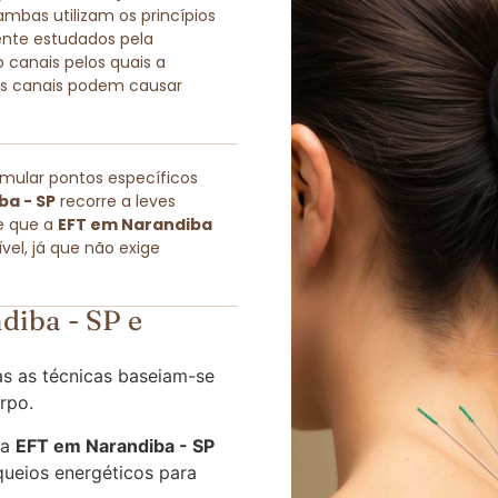
as utilizam os princípios
ente estudados pela
 canais pelos quais a
sses canais podem causar
imular pontos específicos
ba - SP
recorre a leves
e que a
EFT em Narandiba
el, já que não exige
iba - SP e
s as técnicas baseiam-se
rpo.
 a
EFT em Narandiba - SP
queios energéticos para