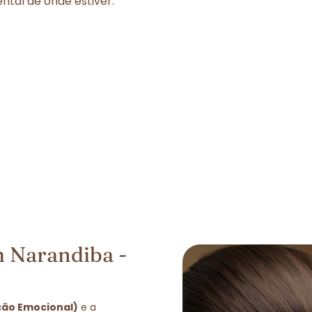
tal de onde estiver.
 Narandiba -
ção Emocional)
e a