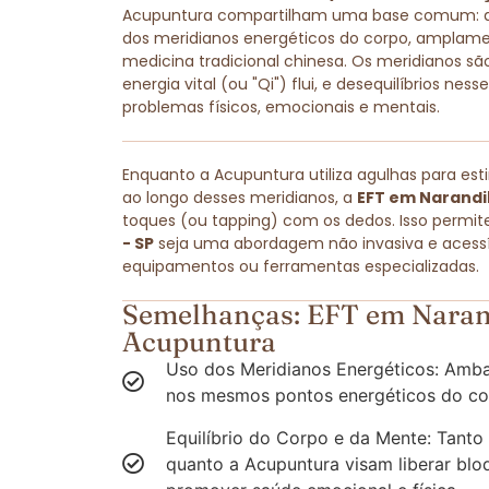
Acupuntura compartilham uma base comum: amb
dos meridianos energéticos do corpo, amplam
medicina tradicional chinesa. Os meridianos são
energia vital (ou "Qi") flui, e desequilíbrios ne
problemas físicos, emocionais e mentais.
Enquanto a Acupuntura utiliza agulhas para est
ao longo desses meridianos, a
EFT em Narandi
toques (ou tapping) com os dedos. Isso permit
- SP
seja uma abordagem não invasiva e acessív
equipamentos ou ferramentas especializadas.
Semelhanças: EFT em Narand
Acupuntura
Uso dos Meridianos Energéticos: Amba
nos mesmos pontos energéticos do co
Equilíbrio do Corpo e da Mente: Tanto
quanto a Acupuntura visam liberar blo