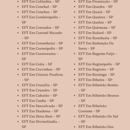
EFT Em Colômbia – SP
EFT Em Promissão – SP
EFT Em Conchal – SP
EFT Em Quadra – SP
EFT Em Conchas – SP
EFT Em Quatá – SP
EFT Em Cordeirópolis –
EFT Em Queiroz – SP
SP
EFT Em Queluz – SP
EFT Em Coroados – SP
EFT Em Quintana – SP
EFT Em Coronel Macedo
EFT Em Rafard – SP
– SP
EFT Em Rancharia – SP
EFT Em Corumbataí – SP
EFT Em Redenção Da
EFT Em Cosmópolis – SP
Serra – SP
EFT Em Cosmorama –
EFT Em Regente Feijó –
SP
SP
EFT Em Cotia – SP
EFT Em Reginópolis – SP
EFT Em Cravinhos – SP
EFT Em Registro – SP
EFT Em Cristais Paulista
EFT Em Restinga – SP
– SP
EFT Em Ribeira – SP
EFT Em Cruzália – SP
EFT Em Ribeirão Bonito
EFT Em Cruzeiro – SP
– SP
EFT Em Cubatão – SP
EFT Em Ribeirão Branco
EFT Em Cunha – SP
– SP
EFT Em Descalvado – SP
EFT Em Ribeirão
EFT Em Diadema – SP
Corrente – SP
EFT Em Dirce Reis – SP
EFT Em Ribeirão Do Sul
EFT Em Divinolândia –
– SP
SP
EFT Em Ribeirão Dos