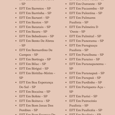
– SP
EFT Em Ouroeste – SP
EFT Em Barretos – SP
EFT Em Pacaembu – SP
EFT Em Barrinha – SP
EFT Em Palestina – SP
EFT Em Barueri – SP
EFT Em Palmares
EFT Em Bastos – SP
Paulista – SP
EFT Em Batatais – SP
EFT Em Palmeira D
EFT Em Bauru – SP
´oeste – SP
EFT Em Bebedouro – SP
EFT Em Palmital – SP
EFT Em Bento De Abreu
EFT Em Panorama – SP
– SP
EFT Em Paraguaçu
EFT Em Bernardino De
Paulista – SP
Campos – SP
EFT Em Paraibuna – SP
EFT Em Bertioga – SP
EFT Em Paraíso – SP
EFT Em Bilac – SP
EFT Em Paranapanema –
EFT Em Birigui – SP
SP
EFT Em Biritiba-Mirim –
EFT Em Paranapuã – SP
SP
EFT Em Parapuã – SP
EFT Em Boa Esperança
EFT Em Pardinho – SP
Do Sul – SP
EFT Em Pariquera-Açu –
EFT Em Bocaina – SP
SP
EFT Em Bofete – SP
EFT Em Parisi – SP
EFT Em Boituva – SP
EFT Em Patrocínio
EFT Em Bom Jesus Dos
Paulista – SP
Perdões – SP
EFT Em Paulicéia – SP
EFT Em Bom Sucesso De
EFT Em Paulínia – SP