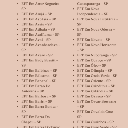
EFT Em Artur Nogueira –
Guataporanga – SP
SP
EFT Em Nova
EFT Em Arujá – SP
Independência – SP
EFT Em Aspásia – SP
EFT Em Nova Luzitânia –
EFT Em Assis – SP
SP
EFT Em Atibaia – SP
EFT Em Nova Odessa –
EFT Em Auriflama – SP
SP
EFT Em Avaí – SP
EFT Em Novais – SP
EFT Em Avanhandava –
EFT Em Novo Horizonte
SP
– SP
EFT Em Avaré – SP
EFT Em Nuporanga – SP
EFT Em Bady Bassitt –
EFT Em Ocauçu – SP
SP
EFT Em Óleo – SP
EFT Em Balbinos – SP
EFT Em Olímpia – SP
EFT Em Bálsamo – SP
EFT Em Onda Verde – SP
EFT Em Bananal – SP
EFT Em Oriente – SP
EFT Em Barão De
EFT Em Orindiúva – SP
Antonina – SP
EFT Em Orlândia – SP
EFT Em Barbosa – SP
EFT Em Osasco – SP
EFT Em Bariri – SP
EFT Em Oscar Bressane
EFT Em Barra Bonita –
– SP
SP
EFT Em Osvaldo Cruz –
EFT Em Barra Do
SP
Chapéu – SP
EFT Em Ourinhos – SP
EFT Em Barra Do Turvo
EFT Em Ouro Verde – SP