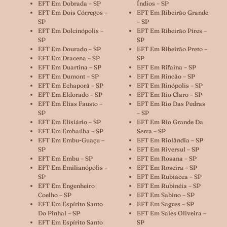
EFT Em Dobrada – SP
Índios – SP
EFT Em Dois Córregos –
EFT Em Ribeirão Grande
SP
– SP
EFT Em Dolcinópolis –
EFT Em Ribeirão Pires –
SP
SP
EFT Em Dourado – SP
EFT Em Ribeirão Preto –
EFT Em Dracena – SP
SP
EFT Em Duartina – SP
EFT Em Rifaina – SP
EFT Em Dumont – SP
EFT Em Rincão – SP
EFT Em Echaporã – SP
EFT Em Rinópolis – SP
EFT Em Eldorado – SP
EFT Em Rio Claro – SP
EFT Em Elias Fausto –
EFT Em Rio Das Pedras
SP
– SP
EFT Em Elisiário – SP
EFT Em Rio Grande Da
EFT Em Embaúba – SP
Serra – SP
EFT Em Embu-Guaçu –
EFT Em Riolândia – SP
SP
EFT Em Riversul – SP
EFT Em Embu – SP
EFT Em Rosana – SP
EFT Em Emilianópolis –
EFT Em Roseira – SP
SP
EFT Em Rubiácea – SP
EFT Em Engenheiro
EFT Em Rubinéia – SP
Coelho – SP
EFT Em Sabino – SP
EFT Em Espírito Santo
EFT Em Sagres – SP
Do Pinhal – SP
EFT Em Sales Oliveira –
EFT Em Espírito Santo
SP