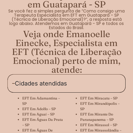
em Guatapará - SP
Se você fez a simples pergunta de “Como consigo uma
Terapeuta Especialista em EFT em Guatapará - SP
(Técnica de Liberação Emocional)?”, a resposta está
logo abaixo. Atendemos em Guatapará - SP e todos os
Estados do Brasil.
Veja onde Emanoelle
Einecke, Especialista em
EFT (Técnica de Liberação
Emocional) perto de mim,
atende:
Cidades atendidas
EFT Em Adamantina –
EFT Em Miracatu – SP
SP
EFT Em Mirandópolis –
EFT Em Adolfo – SP
SP
EFT Em Aguaí – SP
EFT Em Mirante Do
EFT Em Águas Da Prata
Paranapanema – SP
– SP
EFT Em Mirassol – SP
EFT Em Águas De
EFT Em Mirassolândia –