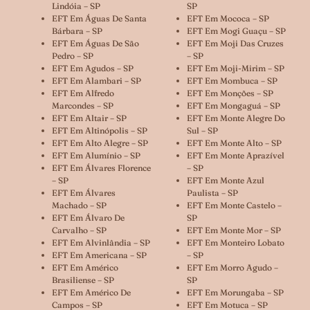
Lindóia – SP
SP
EFT Em Águas De Santa
EFT Em Mococa – SP
Bárbara – SP
EFT Em Mogi Guaçu – SP
EFT Em Águas De São
EFT Em Moji Das Cruzes
Pedro – SP
– SP
EFT Em Agudos – SP
EFT Em Moji-Mirim – SP
EFT Em Alambari – SP
EFT Em Mombuca – SP
EFT Em Alfredo
EFT Em Monções – SP
Marcondes – SP
EFT Em Mongaguá – SP
EFT Em Altair – SP
EFT Em Monte Alegre Do
EFT Em Altinópolis – SP
Sul – SP
EFT Em Alto Alegre – SP
EFT Em Monte Alto – SP
EFT Em Alumínio – SP
EFT Em Monte Aprazível
EFT Em Álvares Florence
– SP
– SP
EFT Em Monte Azul
EFT Em Álvares
Paulista – SP
Machado – SP
EFT Em Monte Castelo –
EFT Em Álvaro De
SP
Carvalho – SP
EFT Em Monte Mor – SP
EFT Em Alvinlândia – SP
EFT Em Monteiro Lobato
EFT Em Americana – SP
– SP
EFT Em Américo
EFT Em Morro Agudo –
Brasiliense – SP
SP
EFT Em Américo De
EFT Em Morungaba – SP
Campos – SP
EFT Em Motuca – SP