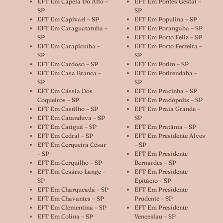
EFT Em Capela Do Alto –
EFT Em Pontes Gestal –
SP
SP
EFT Em Capivari – SP
EFT Em Populina – SP
EFT Em Caraguatatuba –
EFT Em Porangaba – SP
SP
EFT Em Porto Feliz – SP
EFT Em Carapicuíba –
EFT Em Porto Ferreira –
SP
SP
EFT Em Cardoso – SP
EFT Em Potim – SP
EFT Em Casa Branca –
EFT Em Potirendaba –
SP
SP
EFT Em Cássia Dos
EFT Em Pracinha – SP
Coqueiros – SP
EFT Em Pradópolis – SP
EFT Em Castilho – SP
EFT Em Praia Grande –
EFT Em Catanduva – SP
SP
EFT Em Catiguá – SP
EFT Em Pratânia – SP
EFT Em Cedral – SP
EFT Em Presidente Alves
EFT Em Cerqueira César
– SP
– SP
EFT Em Presidente
EFT Em Cerquilho – SP
Bernardes – SP
EFT Em Cesário Lange –
EFT Em Presidente
SP
Epitácio – SP
EFT Em Charqueada – SP
EFT Em Presidente
EFT Em Chavantes – SP
Prudente – SP
EFT Em Clementina – SP
EFT Em Presidente
EFT Em Colina – SP
Venceslau – SP