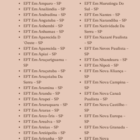
EFT Em Amparo – SP
EFT Em Murutinga Do
EFT Em Analândia – SP
Sul – SP
EFT Em Andradina – SP
EFT Em Nantes – SP
EFT Em Angatuba – SP
EFT Em Narandiba – SP
EFT Em Anhembi – SP
EFT Em Natividade Da
EFT Em Anhumas – SP
Serra – SP
EFT Em Aparecida D
EFT Em Nazaré Paulista
´oeste – SP
– SP
EFT Em Aparecida – SP
EFT Em Neves Paulista –
EFT Em Apiaí – SP
SP
EFT Em Araçariguama –
EFT Em Nhandeara – SP
SP
EFT Em Nipoã – SP
EFT Em Araçatuba – SP
EFT Em Nova Aliança –
EFT Em Araçoiaba Da
SP
Serra – SP
EFT Em Nova Campina –
EFT Em Aramina – SP
SP
EFT Em Arandu – SP
EFT Em Nova Canaã
EFT Em Arapeí – SP
Paulista – SP
EFT Em Araraquara – SP
EFT Em Nova Castilho –
EFT Em Araras – SP
SP
EFT Em Arco-Íris – SP
EFT Em Nova Europa –
EFT Em Arealva – SP
SP
EFT Em Areias – SP
EFT Em Nova Granada –
EFT Em Areiópolis – SP
SP
EFT Em Ariranha – SP
EFT Em Nova