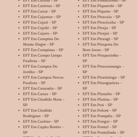
EFT Em Caiabu – SP
EFT Em Pinhalzinho – SP
EFT Em Caieiras – SP
EFT Em Piquerobi – SP
EFT Em Caiuá – SP
EFT Em Piquete – SP
EFT Em Cajamar – SP
EFT Em Piracaia – SP
EFT Em Cajati – SP
EFT Em Piracicaba – SP
EFT Em Cajobi – SP
EFT Em Piraju – SP
EFT Em Cajuru – SP
EFT Em Pirajuí – SP
EFT Em Campina Do
EFT Em Pirangi – SP
Monte Alegre – SP
EFT Em Pirapora Do
EFT Em Campinas – SP
Bom Jesus – SP
EFT Em Campo Limpo
EFT Em Pirapozinho –
Paulista – SP
SP
EFT Em Campos Do
EFT Em Pirassununga –
Jordão – SP
SP
EFT Em Campos Novos
EFT Em Piratininga – SP
Paulista – SP
EFT Em Pitangueiras –
EFT Em Cananéia – SP
SP
EFT Em Canas – SP
EFT Em Planalto – SP
EFT Em Cândido Mota –
EFT Em Platina – SP
SP
EFT Em Poá – SP
EFT Em Cândido
EFT Em Poloni – SP
Rodrigues – SP
EFT Em Pompéia – SP
EFT Em Canitar – SP
EFT Em Pongaí – SP
EFT Em Capão Bonito –
EFT Em Pontal – SP
SP
EFT Em Pontalinda – SP