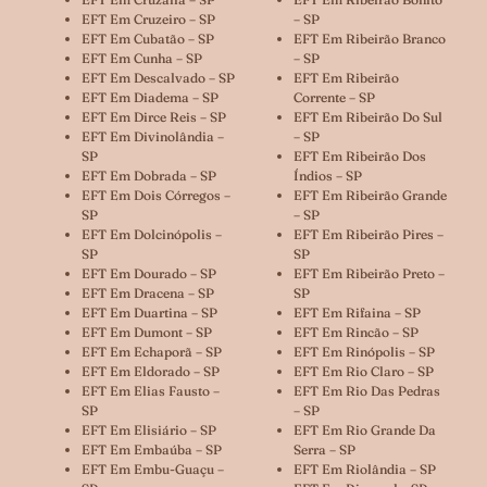
EFT Em Cruzeiro – SP
– SP
EFT Em Cubatão – SP
EFT Em Ribeirão Branco
EFT Em Cunha – SP
– SP
EFT Em Descalvado – SP
EFT Em Ribeirão
EFT Em Diadema – SP
Corrente – SP
EFT Em Dirce Reis – SP
EFT Em Ribeirão Do Sul
EFT Em Divinolândia –
– SP
SP
EFT Em Ribeirão Dos
EFT Em Dobrada – SP
Índios – SP
EFT Em Dois Córregos –
EFT Em Ribeirão Grande
SP
– SP
EFT Em Dolcinópolis –
EFT Em Ribeirão Pires –
SP
SP
EFT Em Dourado – SP
EFT Em Ribeirão Preto –
EFT Em Dracena – SP
SP
EFT Em Duartina – SP
EFT Em Rifaina – SP
EFT Em Dumont – SP
EFT Em Rincão – SP
EFT Em Echaporã – SP
EFT Em Rinópolis – SP
EFT Em Eldorado – SP
EFT Em Rio Claro – SP
EFT Em Elias Fausto –
EFT Em Rio Das Pedras
SP
– SP
EFT Em Elisiário – SP
EFT Em Rio Grande Da
EFT Em Embaúba – SP
Serra – SP
EFT Em Embu-Guaçu –
EFT Em Riolândia – SP