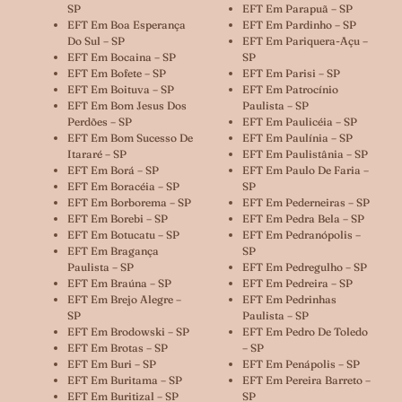
SP
EFT Em Parapuã – SP
EFT Em Boa Esperança
EFT Em Pardinho – SP
Do Sul – SP
EFT Em Pariquera-Açu –
EFT Em Bocaina – SP
SP
EFT Em Bofete – SP
EFT Em Parisi – SP
EFT Em Boituva – SP
EFT Em Patrocínio
EFT Em Bom Jesus Dos
Paulista – SP
Perdões – SP
EFT Em Paulicéia – SP
EFT Em Bom Sucesso De
EFT Em Paulínia – SP
Itararé – SP
EFT Em Paulistânia – SP
EFT Em Borá – SP
EFT Em Paulo De Faria –
EFT Em Boracéia – SP
SP
EFT Em Borborema – SP
EFT Em Pederneiras – SP
EFT Em Borebi – SP
EFT Em Pedra Bela – SP
EFT Em Botucatu – SP
EFT Em Pedranópolis –
EFT Em Bragança
SP
Paulista – SP
EFT Em Pedregulho – SP
EFT Em Braúna – SP
EFT Em Pedreira – SP
EFT Em Brejo Alegre –
EFT Em Pedrinhas
SP
Paulista – SP
EFT Em Brodowski – SP
EFT Em Pedro De Toledo
EFT Em Brotas – SP
– SP
EFT Em Buri – SP
EFT Em Penápolis – SP
EFT Em Buritama – SP
EFT Em Pereira Barreto –
EFT Em Buritizal – SP
SP