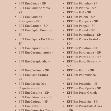
EFT Em Canas – SP
EFT Em Planalto – SP
EFT Em Cândido Mota –
EFT Em Platina – SP
SP
EFT Em Poá – SP
EFT Em Cândido
EFT Em Poloni – SP
Rodrigues – SP
EFT Em Pompéia – SP
EFT Em Canitar – SP
EFT Em Pongaí – SP
EFT Em Capão Bonito –
EFT Em Pontal – SP
SP
EFT Em Pontalinda – SP
EFT Em Capela Do Alto –
EFT Em Pontes Gestal –
SP
SP
EFT Em Capivari – SP
EFT Em Populina – SP
EFT Em Caraguatatuba –
EFT Em Porangaba – SP
SP
EFT Em Porto Feliz – SP
EFT Em Carapicuíba –
EFT Em Porto Ferreira –
SP
SP
EFT Em Cardoso – SP
EFT Em Potim – SP
EFT Em Casa Branca –
EFT Em Potirendaba –
SP
SP
EFT Em Cássia Dos
EFT Em Pracinha – SP
Coqueiros – SP
EFT Em Pradópolis – SP
EFT Em Castilho – SP
EFT Em Praia Grande –
EFT Em Catanduva – SP
SP
EFT Em Catiguá – SP
EFT Em Pratânia – SP
EFT Em Cedral – SP
EFT Em Presidente Alves
EFT Em Cerqueira César
– SP