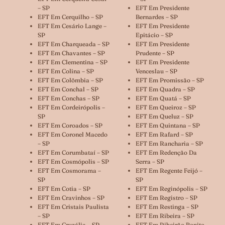
– SP
EFT Em Presidente
EFT Em Cerquilho – SP
Bernardes – SP
EFT Em Cesário Lange –
EFT Em Presidente
SP
Epitácio – SP
EFT Em Charqueada – SP
EFT Em Presidente
EFT Em Chavantes – SP
Prudente – SP
EFT Em Clementina – SP
EFT Em Presidente
EFT Em Colina – SP
Venceslau – SP
EFT Em Colômbia – SP
EFT Em Promissão – SP
EFT Em Conchal – SP
EFT Em Quadra – SP
EFT Em Conchas – SP
EFT Em Quatá – SP
EFT Em Cordeirópolis –
EFT Em Queiroz – SP
SP
EFT Em Queluz – SP
EFT Em Coroados – SP
EFT Em Quintana – SP
EFT Em Coronel Macedo
EFT Em Rafard – SP
– SP
EFT Em Rancharia – SP
EFT Em Corumbataí – SP
EFT Em Redenção Da
EFT Em Cosmópolis – SP
Serra – SP
EFT Em Cosmorama –
EFT Em Regente Feijó –
SP
SP
EFT Em Cotia – SP
EFT Em Reginópolis – SP
EFT Em Cravinhos – SP
EFT Em Registro – SP
EFT Em Cristais Paulista
EFT Em Restinga – SP
– SP
EFT Em Ribeira – SP
EFT Em Cruzália – SP
EFT Em Ribeirão Bonito