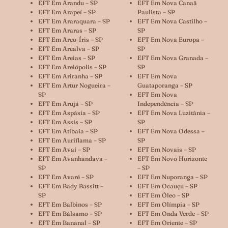
EFT Em Arandu – SP
EFT Em Nova Canaã
EFT Em Arapeí – SP
Paulista – SP
EFT Em Araraquara – SP
EFT Em Nova Castilho –
EFT Em Araras – SP
SP
EFT Em Arco-Íris – SP
EFT Em Nova Europa –
EFT Em Arealva – SP
SP
EFT Em Areias – SP
EFT Em Nova Granada –
EFT Em Areiópolis – SP
SP
EFT Em Ariranha – SP
EFT Em Nova
EFT Em Artur Nogueira –
Guataporanga – SP
SP
EFT Em Nova
EFT Em Arujá – SP
Independência – SP
EFT Em Aspásia – SP
EFT Em Nova Luzitânia –
EFT Em Assis – SP
SP
EFT Em Atibaia – SP
EFT Em Nova Odessa –
EFT Em Auriflama – SP
SP
EFT Em Avaí – SP
EFT Em Novais – SP
EFT Em Avanhandava –
EFT Em Novo Horizonte
SP
– SP
EFT Em Avaré – SP
EFT Em Nuporanga – SP
EFT Em Bady Bassitt –
EFT Em Ocauçu – SP
SP
EFT Em Óleo – SP
EFT Em Balbinos – SP
EFT Em Olímpia – SP
EFT Em Bálsamo – SP
EFT Em Onda Verde – SP
EFT Em Bananal – SP
EFT Em Oriente – SP