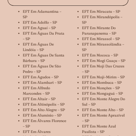
EFT Em Adamantina –
EFT Em Miracatu – SP
SP
EFT Em Mirandópolis –
EFT Em Adolfo – SP
SP
EFT Em Aguaí – SP
EFT Em Mirante Do
EFT Em Águas Da Prata
Paranapanema – SP
– SP
EFT Em Mirassol – SP
EFT Em Águas De
EFT Em Mirassolândia –
Lindóia – SP
SP
EFT Em Águas De Santa
EFT Em Mococa – SP
Bárbara – SP
EFT Em Mogi Guaçu – SP
EFT Em Águas De São
EFT Em Moji Das Cruzes
Pedro – SP
– SP
EFT Em Agudos – SP
EFT Em Moji-Mirim – SP
EFT Em Alambari – SP
EFT Em Mombuca – SP
EFT Em Alfredo
EFT Em Monções – SP
Marcondes – SP
EFT Em Mongaguá – SP
EFT Em Altair – SP
EFT Em Monte Alegre Do
EFT Em Altinópolis – SP
Sul – SP
EFT Em Alto Alegre – SP
EFT Em Monte Alto – SP
EFT Em Alumínio – SP
EFT Em Monte Aprazível
EFT Em Álvares Florence
– SP
– SP
EFT Em Monte Azul
EFT Em Álvares
Paulista – SP