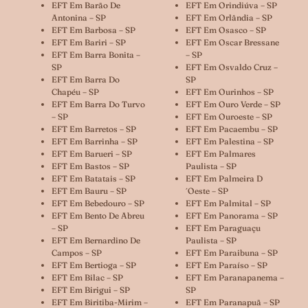
EFT Em Barão De
EFT Em Orindiúva – SP
Antonina – SP
EFT Em Orlândia – SP
EFT Em Barbosa – SP
EFT Em Osasco – SP
EFT Em Bariri – SP
EFT Em Oscar Bressane
EFT Em Barra Bonita –
– SP
SP
EFT Em Osvaldo Cruz –
EFT Em Barra Do
SP
Chapéu – SP
EFT Em Ourinhos – SP
EFT Em Barra Do Turvo
EFT Em Ouro Verde – SP
– SP
EFT Em Ouroeste – SP
EFT Em Barretos – SP
EFT Em Pacaembu – SP
EFT Em Barrinha – SP
EFT Em Palestina – SP
EFT Em Barueri – SP
EFT Em Palmares
EFT Em Bastos – SP
Paulista – SP
EFT Em Batatais – SP
EFT Em Palmeira D
EFT Em Bauru – SP
´oeste – SP
EFT Em Bebedouro – SP
EFT Em Palmital – SP
EFT Em Bento De Abreu
EFT Em Panorama – SP
– SP
EFT Em Paraguaçu
EFT Em Bernardino De
Paulista – SP
Campos – SP
EFT Em Paraibuna – SP
EFT Em Bertioga – SP
EFT Em Paraíso – SP
EFT Em Bilac – SP
EFT Em Paranapanema –
EFT Em Birigui – SP
SP
EFT Em Biritiba-Mirim –
EFT Em Paranapuã – SP