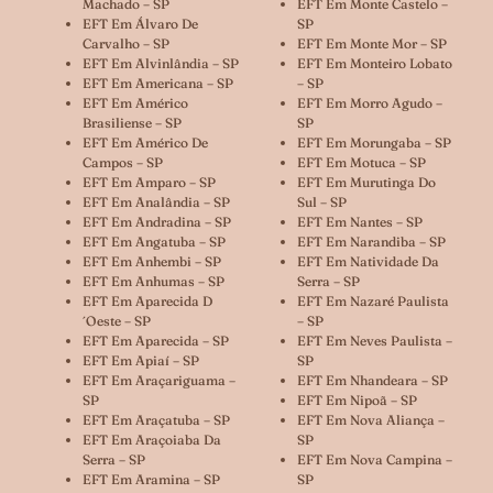
Machado – SP
EFT Em Monte Castelo –
EFT Em Álvaro De
SP
Carvalho – SP
EFT Em Monte Mor – SP
EFT Em Alvinlândia – SP
EFT Em Monteiro Lobato
EFT Em Americana – SP
– SP
EFT Em Américo
EFT Em Morro Agudo –
Brasiliense – SP
SP
EFT Em Américo De
EFT Em Morungaba – SP
Campos – SP
EFT Em Motuca – SP
EFT Em Amparo – SP
EFT Em Murutinga Do
EFT Em Analândia – SP
Sul – SP
EFT Em Andradina – SP
EFT Em Nantes – SP
EFT Em Angatuba – SP
EFT Em Narandiba – SP
EFT Em Anhembi – SP
EFT Em Natividade Da
EFT Em Anhumas – SP
Serra – SP
EFT Em Aparecida D
EFT Em Nazaré Paulista
´oeste – SP
– SP
EFT Em Aparecida – SP
EFT Em Neves Paulista –
EFT Em Apiaí – SP
SP
EFT Em Araçariguama –
EFT Em Nhandeara – SP
SP
EFT Em Nipoã – SP
EFT Em Araçatuba – SP
EFT Em Nova Aliança –
EFT Em Araçoiaba Da
SP
Serra – SP
EFT Em Nova Campina –
EFT Em Aramina – SP
SP