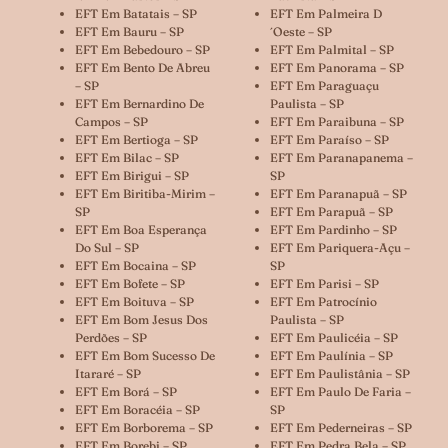
EFT Em Batatais – SP
EFT Em Palmeira D
EFT Em Bauru – SP
´oeste – SP
EFT Em Bebedouro – SP
EFT Em Palmital – SP
EFT Em Bento De Abreu
EFT Em Panorama – SP
– SP
EFT Em Paraguaçu
EFT Em Bernardino De
Paulista – SP
Campos – SP
EFT Em Paraibuna – SP
EFT Em Bertioga – SP
EFT Em Paraíso – SP
EFT Em Bilac – SP
EFT Em Paranapanema –
EFT Em Birigui – SP
SP
EFT Em Biritiba-Mirim –
EFT Em Paranapuã – SP
SP
EFT Em Parapuã – SP
EFT Em Boa Esperança
EFT Em Pardinho – SP
Do Sul – SP
EFT Em Pariquera-Açu –
EFT Em Bocaina – SP
SP
EFT Em Bofete – SP
EFT Em Parisi – SP
EFT Em Boituva – SP
EFT Em Patrocínio
EFT Em Bom Jesus Dos
Paulista – SP
Perdões – SP
EFT Em Paulicéia – SP
EFT Em Bom Sucesso De
EFT Em Paulínia – SP
Itararé – SP
EFT Em Paulistânia – SP
EFT Em Borá – SP
EFT Em Paulo De Faria –
EFT Em Boracéia – SP
SP
EFT Em Borborema – SP
EFT Em Pederneiras – SP
EFT Em Borebi – SP
EFT Em Pedra Bela – SP