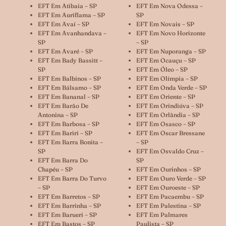
EFT Em Atibaia – SP
EFT Em Nova Odessa –
EFT Em Auriflama – SP
SP
EFT Em Avaí – SP
EFT Em Novais – SP
EFT Em Avanhandava –
EFT Em Novo Horizonte
SP
– SP
EFT Em Avaré – SP
EFT Em Nuporanga – SP
EFT Em Bady Bassitt –
EFT Em Ocauçu – SP
SP
EFT Em Óleo – SP
EFT Em Balbinos – SP
EFT Em Olímpia – SP
EFT Em Bálsamo – SP
EFT Em Onda Verde – SP
EFT Em Bananal – SP
EFT Em Oriente – SP
EFT Em Barão De
EFT Em Orindiúva – SP
Antonina – SP
EFT Em Orlândia – SP
EFT Em Barbosa – SP
EFT Em Osasco – SP
EFT Em Bariri – SP
EFT Em Oscar Bressane
EFT Em Barra Bonita –
– SP
SP
EFT Em Osvaldo Cruz –
EFT Em Barra Do
SP
Chapéu – SP
EFT Em Ourinhos – SP
EFT Em Barra Do Turvo
EFT Em Ouro Verde – SP
– SP
EFT Em Ouroeste – SP
EFT Em Barretos – SP
EFT Em Pacaembu – SP
EFT Em Barrinha – SP
EFT Em Palestina – SP
EFT Em Barueri – SP
EFT Em Palmares
EFT Em Bastos – SP
Paulista – SP