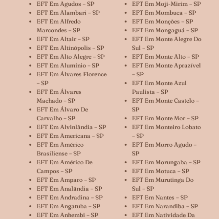
EFT Em Agudos – SP
EFT Em Moji-Mirim – SP
EFT Em Alambari – SP
EFT Em Mombuca – SP
EFT Em Alfredo
EFT Em Monções – SP
Marcondes – SP
EFT Em Mongaguá – SP
EFT Em Altair – SP
EFT Em Monte Alegre Do
EFT Em Altinópolis – SP
Sul – SP
EFT Em Alto Alegre – SP
EFT Em Monte Alto – SP
EFT Em Alumínio – SP
EFT Em Monte Aprazível
EFT Em Álvares Florence
– SP
– SP
EFT Em Monte Azul
EFT Em Álvares
Paulista – SP
Machado – SP
EFT Em Monte Castelo –
EFT Em Álvaro De
SP
Carvalho – SP
EFT Em Monte Mor – SP
EFT Em Alvinlândia – SP
EFT Em Monteiro Lobato
EFT Em Americana – SP
– SP
EFT Em Américo
EFT Em Morro Agudo –
Brasiliense – SP
SP
EFT Em Américo De
EFT Em Morungaba – SP
Campos – SP
EFT Em Motuca – SP
EFT Em Amparo – SP
EFT Em Murutinga Do
EFT Em Analândia – SP
Sul – SP
EFT Em Andradina – SP
EFT Em Nantes – SP
EFT Em Angatuba – SP
EFT Em Narandiba – SP
EFT Em Anhembi – SP
EFT Em Natividade Da