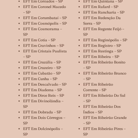
EFT Em Coroados – SP
EFT Em Quintana – SP
EFT Em Coronel Macedo
EFT Em Rafard – SP
– SP
EFT Em Rancharia – SP
EFT Em Corumbataí – SP
EFT Em Redenção Da
EFT Em Cosmópolis – SP
Serra – SP
EFT Em Cosmorama –
EFT Em Regente Feijó –
SP
SP
EFT Em Cotia – SP
EFT Em Reginópolis – SP
EFT Em Cravinhos – SP
EFT Em Registro – SP
EFT Em Cristais Paulista
EFT Em Restinga – SP
– SP
EFT Em Ribeira – SP
EFT Em Cruzália – SP
EFT Em Ribeirão Bonito
EFT Em Cruzeiro – SP
– SP
EFT Em Cubatão – SP
EFT Em Ribeirão Branco
EFT Em Cunha – SP
– SP
EFT Em Descalvado – SP
EFT Em Ribeirão
EFT Em Diadema – SP
Corrente – SP
EFT Em Dirce Reis – SP
EFT Em Ribeirão Do Sul
EFT Em Divinolândia –
– SP
SP
EFT Em Ribeirão Dos
EFT Em Dobrada – SP
Índios – SP
EFT Em Dois Córregos –
EFT Em Ribeirão Grande
SP
– SP
EFT Em Dolcinópolis –
EFT Em Ribeirão Pires –
SP
SP