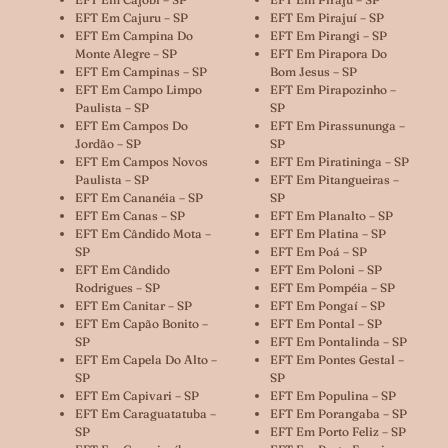
EFT Em Cajuru – SP
EFT Em Pirajuí – SP
EFT Em Campina Do
EFT Em Pirangi – SP
Monte Alegre – SP
EFT Em Pirapora Do
EFT Em Campinas – SP
Bom Jesus – SP
EFT Em Campo Limpo
EFT Em Pirapozinho –
Paulista – SP
SP
EFT Em Campos Do
EFT Em Pirassununga –
Jordão – SP
SP
EFT Em Campos Novos
EFT Em Piratininga – SP
Paulista – SP
EFT Em Pitangueiras –
EFT Em Cananéia – SP
SP
EFT Em Canas – SP
EFT Em Planalto – SP
EFT Em Cândido Mota –
EFT Em Platina – SP
SP
EFT Em Poá – SP
EFT Em Cândido
EFT Em Poloni – SP
Rodrigues – SP
EFT Em Pompéia – SP
EFT Em Canitar – SP
EFT Em Pongaí – SP
EFT Em Capão Bonito –
EFT Em Pontal – SP
SP
EFT Em Pontalinda – SP
EFT Em Capela Do Alto –
EFT Em Pontes Gestal –
SP
SP
EFT Em Capivari – SP
EFT Em Populina – SP
EFT Em Caraguatatuba –
EFT Em Porangaba – SP
SP
EFT Em Porto Feliz – SP