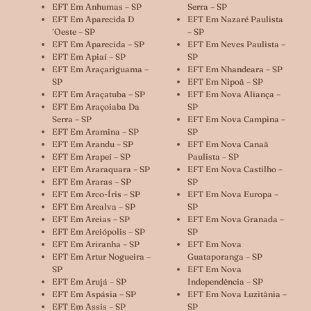
EFT Em Anhumas – SP
Serra – SP
EFT Em Aparecida D
EFT Em Nazaré Paulista
´oeste – SP
– SP
EFT Em Aparecida – SP
EFT Em Neves Paulista –
EFT Em Apiaí – SP
SP
EFT Em Araçariguama –
EFT Em Nhandeara – SP
SP
EFT Em Nipoã – SP
EFT Em Araçatuba – SP
EFT Em Nova Aliança –
EFT Em Araçoiaba Da
SP
Serra – SP
EFT Em Nova Campina –
EFT Em Aramina – SP
SP
EFT Em Arandu – SP
EFT Em Nova Canaã
EFT Em Arapeí – SP
Paulista – SP
EFT Em Araraquara – SP
EFT Em Nova Castilho –
EFT Em Araras – SP
SP
EFT Em Arco-Íris – SP
EFT Em Nova Europa –
EFT Em Arealva – SP
SP
EFT Em Areias – SP
EFT Em Nova Granada –
EFT Em Areiópolis – SP
SP
EFT Em Ariranha – SP
EFT Em Nova
EFT Em Artur Nogueira –
Guataporanga – SP
SP
EFT Em Nova
EFT Em Arujá – SP
Independência – SP
EFT Em Aspásia – SP
EFT Em Nova Luzitânia –
EFT Em Assis – SP
SP