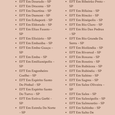
EFT Em Dourado – SP
EFT Em Ribeirão Preto –
EFT Em Dracena – SP
SP
EFT Em Duartina – SP
EFT Em Rifaina – SP
EFT Em Dumont – SP
EFT Em Rincão – SP
EFT Em Echaporã – SP
EFT Em Rinópolis – SP
EFT Em Eldorado – SP
EFT Em Rio Claro – SP
EFT Em Elias Fausto –
EFT Em Rio Das Pedras
SP
– SP
EFT Em Elisiário – SP
EFT Em Rio Grande Da
EFT Em Embaúba – SP
Serra – SP
EFT Em Embu-Guaçu –
EFT Em Riolândia – SP
SP
EFT Em Riversul – SP
EFT Em Embu – SP
EFT Em Rosana – SP
EFT Em Emilianópolis –
EFT Em Roseira – SP
SP
EFT Em Rubiácea – SP
EFT Em Engenheiro
EFT Em Rubinéia – SP
Coelho – SP
EFT Em Sabino – SP
EFT Em Espírito Santo
EFT Em Sagres – SP
Do Pinhal – SP
EFT Em Sales Oliveira –
EFT Em Espírito Santo
SP
Do Turvo – SP
EFT Em Sales – SP
EFT Em Estiva Gerbi –
EFT Em Salesópolis – SP
SP
EFT Em Salmourão – SP
EFT Em Estrela Do Norte
EFT Em Saltinho – SP
– SP
EFT Em Salto De