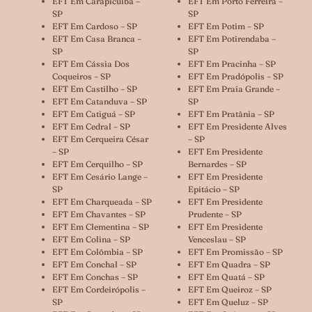
EFT Em Carapicuíba –
EFT Em Porto Ferreira –
SP
SP
EFT Em Cardoso – SP
EFT Em Potim – SP
EFT Em Casa Branca –
EFT Em Potirendaba –
SP
SP
EFT Em Cássia Dos
EFT Em Pracinha – SP
Coqueiros – SP
EFT Em Pradópolis – SP
EFT Em Castilho – SP
EFT Em Praia Grande –
EFT Em Catanduva – SP
SP
EFT Em Catiguá – SP
EFT Em Pratânia – SP
EFT Em Cedral – SP
EFT Em Presidente Alves
EFT Em Cerqueira César
– SP
– SP
EFT Em Presidente
EFT Em Cerquilho – SP
Bernardes – SP
EFT Em Cesário Lange –
EFT Em Presidente
SP
Epitácio – SP
EFT Em Charqueada – SP
EFT Em Presidente
EFT Em Chavantes – SP
Prudente – SP
EFT Em Clementina – SP
EFT Em Presidente
EFT Em Colina – SP
Venceslau – SP
EFT Em Colômbia – SP
EFT Em Promissão – SP
EFT Em Conchal – SP
EFT Em Quadra – SP
EFT Em Conchas – SP
EFT Em Quatá – SP
EFT Em Cordeirópolis –
EFT Em Queiroz – SP
SP
EFT Em Queluz – SP