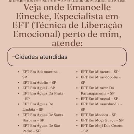
Atendemos em Bofete - SP e todos os Estados do Brasil.
Veja onde Emanoelle
Einecke, Especialista em
EFT (Técnica de Liberação
Emocional) perto de mim,
atende:
Cidades atendidas
EFT Em Adamantina –
EFT Em Miracatu – SP
SP
EFT Em Mirandópolis –
EFT Em Adolfo – SP
SP
EFT Em Aguaí – SP
EFT Em Mirante Do
EFT Em Águas Da Prata
Paranapanema – SP
– SP
EFT Em Mirassol – SP
EFT Em Águas De
EFT Em Mirassolândia –
Lindóia – SP
SP
EFT Em Águas De Santa
EFT Em Mococa – SP
Bárbara – SP
EFT Em Mogi Guaçu – SP
EFT Em Águas De São
EFT Em Moji Das Cruzes
Pedro – SP
– SP