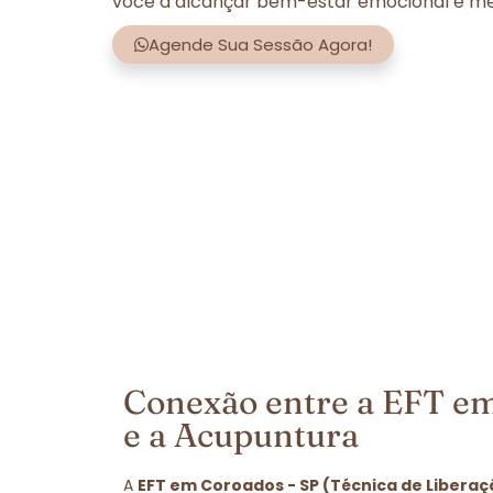
você a alcançar bem-estar emocional e men
Agende Sua Sessão Agora!
Conexão entre a EFT em
e a Acupuntura
A
EFT em Coroados - SP (Técnica de Libera