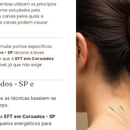
as utilizam os princípios
ente estudados pela
 canais pelos quais a
sses canais podem causar
imular pontos específicos
s - SP
recorre a leves
e que a
EFT em Coroados
el, já que não exige
os - SP e
s as técnicas baseiam-se
rpo.
 a
EFT em Coroados - SP
queios energéticos para