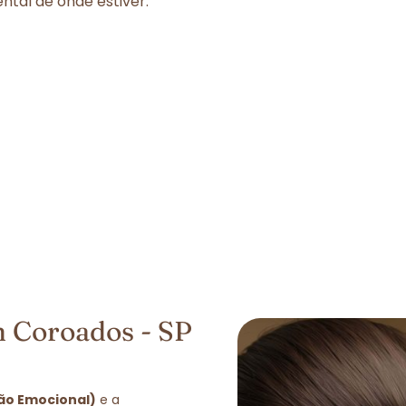
tal de onde estiver.
 Coroados - SP
ção Emocional)
e a