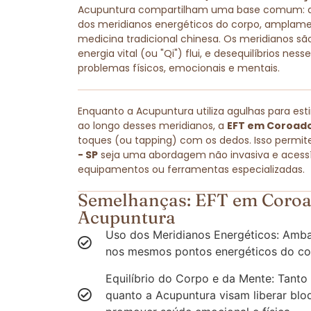
Acupuntura compartilham uma base comum: amb
dos meridianos energéticos do corpo, amplam
medicina tradicional chinesa. Os meridianos são
energia vital (ou "Qi") flui, e desequilíbrios ne
problemas físicos, emocionais e mentais.
Enquanto a Acupuntura utiliza agulhas para est
ao longo desses meridianos, a
EFT em Coroado
toques (ou tapping) com os dedos. Isso permit
- SP
seja uma abordagem não invasiva e acessív
equipamentos ou ferramentas especializadas.
Semelhanças: EFT em Coroad
Acupuntura
Uso dos Meridianos Energéticos: Amba
nos mesmos pontos energéticos do co
Equilíbrio do Corpo e da Mente: Tanto
quanto a Acupuntura visam liberar blo