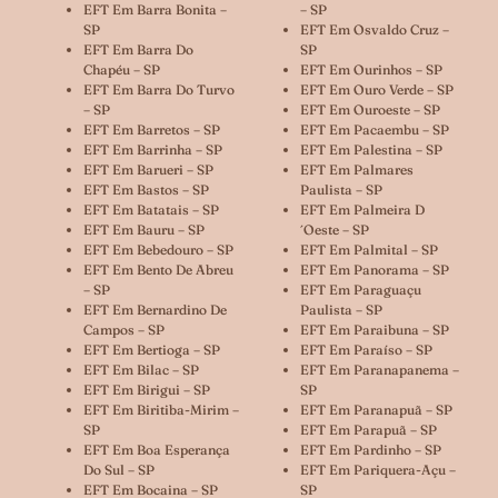
EFT Em Barra Bonita –
– SP
SP
EFT Em Osvaldo Cruz –
EFT Em Barra Do
SP
Chapéu – SP
EFT Em Ourinhos – SP
EFT Em Barra Do Turvo
EFT Em Ouro Verde – SP
– SP
EFT Em Ouroeste – SP
EFT Em Barretos – SP
EFT Em Pacaembu – SP
EFT Em Barrinha – SP
EFT Em Palestina – SP
EFT Em Barueri – SP
EFT Em Palmares
EFT Em Bastos – SP
Paulista – SP
EFT Em Batatais – SP
EFT Em Palmeira D
EFT Em Bauru – SP
´oeste – SP
EFT Em Bebedouro – SP
EFT Em Palmital – SP
EFT Em Bento De Abreu
EFT Em Panorama – SP
– SP
EFT Em Paraguaçu
EFT Em Bernardino De
Paulista – SP
Campos – SP
EFT Em Paraibuna – SP
EFT Em Bertioga – SP
EFT Em Paraíso – SP
EFT Em Bilac – SP
EFT Em Paranapanema –
EFT Em Birigui – SP
SP
EFT Em Biritiba-Mirim –
EFT Em Paranapuã – SP
SP
EFT Em Parapuã – SP
EFT Em Boa Esperança
EFT Em Pardinho – SP
Do Sul – SP
EFT Em Pariquera-Açu –
EFT Em Bocaina – SP
SP