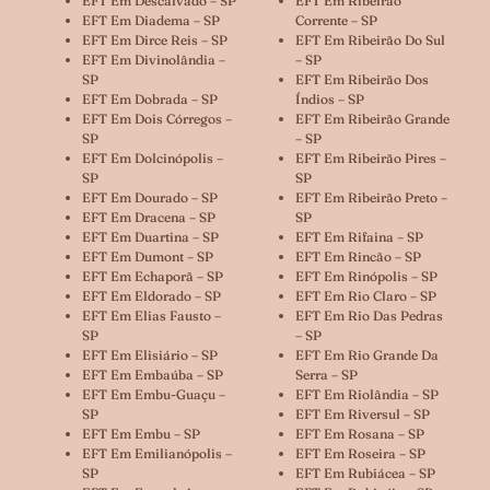
EFT Em Descalvado – SP
EFT Em Ribeirão
EFT Em Diadema – SP
Corrente – SP
EFT Em Dirce Reis – SP
EFT Em Ribeirão Do Sul
EFT Em Divinolândia –
– SP
SP
EFT Em Ribeirão Dos
EFT Em Dobrada – SP
Índios – SP
EFT Em Dois Córregos –
EFT Em Ribeirão Grande
SP
– SP
EFT Em Dolcinópolis –
EFT Em Ribeirão Pires –
SP
SP
EFT Em Dourado – SP
EFT Em Ribeirão Preto –
EFT Em Dracena – SP
SP
EFT Em Duartina – SP
EFT Em Rifaina – SP
EFT Em Dumont – SP
EFT Em Rincão – SP
EFT Em Echaporã – SP
EFT Em Rinópolis – SP
EFT Em Eldorado – SP
EFT Em Rio Claro – SP
EFT Em Elias Fausto –
EFT Em Rio Das Pedras
SP
– SP
EFT Em Elisiário – SP
EFT Em Rio Grande Da
EFT Em Embaúba – SP
Serra – SP
EFT Em Embu-Guaçu –
EFT Em Riolândia – SP
SP
EFT Em Riversul – SP
EFT Em Embu – SP
EFT Em Rosana – SP
EFT Em Emilianópolis –
EFT Em Roseira – SP
SP
EFT Em Rubiácea – SP