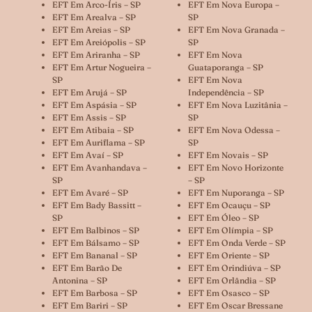
EFT Em Arco-Íris – SP
EFT Em Nova Europa –
EFT Em Arealva – SP
SP
EFT Em Areias – SP
EFT Em Nova Granada –
EFT Em Areiópolis – SP
SP
EFT Em Ariranha – SP
EFT Em Nova
EFT Em Artur Nogueira –
Guataporanga – SP
SP
EFT Em Nova
EFT Em Arujá – SP
Independência – SP
EFT Em Aspásia – SP
EFT Em Nova Luzitânia –
EFT Em Assis – SP
SP
EFT Em Atibaia – SP
EFT Em Nova Odessa –
EFT Em Auriflama – SP
SP
EFT Em Avaí – SP
EFT Em Novais – SP
EFT Em Avanhandava –
EFT Em Novo Horizonte
SP
– SP
EFT Em Avaré – SP
EFT Em Nuporanga – SP
EFT Em Bady Bassitt –
EFT Em Ocauçu – SP
SP
EFT Em Óleo – SP
EFT Em Balbinos – SP
EFT Em Olímpia – SP
EFT Em Bálsamo – SP
EFT Em Onda Verde – SP
EFT Em Bananal – SP
EFT Em Oriente – SP
EFT Em Barão De
EFT Em Orindiúva – SP
Antonina – SP
EFT Em Orlândia – SP
EFT Em Barbosa – SP
EFT Em Osasco – SP
EFT Em Bariri – SP
EFT Em Oscar Bressane