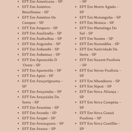
EFT Em Americana – SP
– SP
EFT Em Américo
EFT Em Morro Agudo –
Brasiliense – SP
SP
EFT Em Américo De
EFT Em Morungaba – SP
Campos – SP
EFT Em Motuca – SP
EFT Em Amparo – SP
EFT Em Murutinga Do
EFT Em Analândia – SP
Sul – SP
EFT Em Andradina – SP
EFT Em Nantes – SP
EFT Em Angatuba – SP
EFT Em Narandiba – SP
EFT Em Anhembi – SP
EFT Em Natividade Da
EFT Em Anhumas – SP
Serra – SP
EFT Em Aparecida D
EFT Em Nazaré Paulista
´oeste – SP
– SP
EFT Em Aparecida – SP
EFT Em Neves Paulista –
EFT Em Apiaí – SP
SP
EFT Em Araçariguama –
EFT Em Nhandeara – SP
SP
EFT Em Nipoã – SP
EFT Em Araçatuba – SP
EFT Em Nova Aliança –
EFT Em Araçoiaba Da
SP
Serra – SP
EFT Em Nova Campina –
EFT Em Aramina – SP
SP
EFT Em Arandu – SP
EFT Em Nova Canaã
EFT Em Arapeí – SP
Paulista – SP
EFT Em Araraquara – SP
EFT Em Nova Castilho –
EFT Em Araras – SP
SP