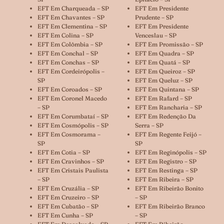
EFT Em Charqueada – SP
EFT Em Presidente
EFT Em Chavantes – SP
Prudente – SP
EFT Em Clementina – SP
EFT Em Presidente
EFT Em Colina – SP
Venceslau – SP
EFT Em Colômbia – SP
EFT Em Promissão – SP
EFT Em Conchal – SP
EFT Em Quadra – SP
EFT Em Conchas – SP
EFT Em Quatá – SP
EFT Em Cordeirópolis –
EFT Em Queiroz – SP
SP
EFT Em Queluz – SP
EFT Em Coroados – SP
EFT Em Quintana – SP
EFT Em Coronel Macedo
EFT Em Rafard – SP
– SP
EFT Em Rancharia – SP
EFT Em Corumbataí – SP
EFT Em Redenção Da
EFT Em Cosmópolis – SP
Serra – SP
EFT Em Cosmorama –
EFT Em Regente Feijó –
SP
SP
EFT Em Cotia – SP
EFT Em Reginópolis – SP
EFT Em Cravinhos – SP
EFT Em Registro – SP
EFT Em Cristais Paulista
EFT Em Restinga – SP
– SP
EFT Em Ribeira – SP
EFT Em Cruzália – SP
EFT Em Ribeirão Bonito
EFT Em Cruzeiro – SP
– SP
EFT Em Cubatão – SP
EFT Em Ribeirão Branco
EFT Em Cunha – SP
– SP