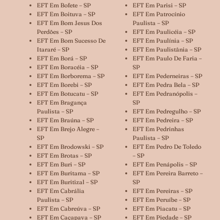
EFT Em Bofete – SP
EFT Em Parisi – SP
EFT Em Boituva – SP
EFT Em Patrocínio
EFT Em Bom Jesus Dos
Paulista – SP
Perdões – SP
EFT Em Paulicéia – SP
EFT Em Bom Sucesso De
EFT Em Paulínia – SP
Itararé – SP
EFT Em Paulistânia – SP
EFT Em Borá – SP
EFT Em Paulo De Faria –
EFT Em Boracéia – SP
SP
EFT Em Borborema – SP
EFT Em Pederneiras – SP
EFT Em Borebi – SP
EFT Em Pedra Bela – SP
EFT Em Botucatu – SP
EFT Em Pedranópolis –
EFT Em Bragança
SP
Paulista – SP
EFT Em Pedregulho – SP
EFT Em Braúna – SP
EFT Em Pedreira – SP
EFT Em Brejo Alegre –
EFT Em Pedrinhas
SP
Paulista – SP
EFT Em Brodowski – SP
EFT Em Pedro De Toledo
EFT Em Brotas – SP
– SP
EFT Em Buri – SP
EFT Em Penápolis – SP
EFT Em Buritama – SP
EFT Em Pereira Barreto –
EFT Em Buritizal – SP
SP
EFT Em Cabrália
EFT Em Pereiras – SP
Paulista – SP
EFT Em Peruíbe – SP
EFT Em Cabreúva – SP
EFT Em Piacatu – SP
EFT Em Caçapava – SP
EFT Em Piedade – SP