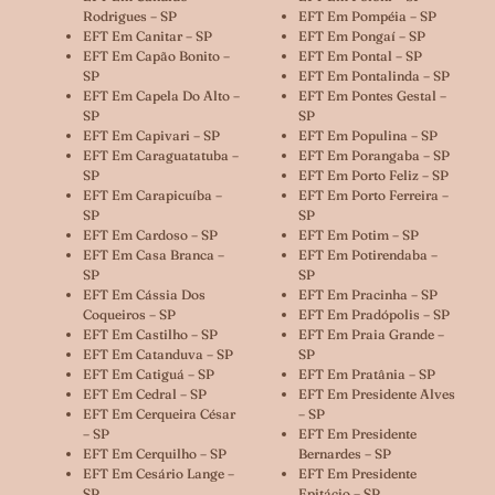
Rodrigues – SP
EFT Em Pompéia – SP
EFT Em Canitar – SP
EFT Em Pongaí – SP
EFT Em Capão Bonito –
EFT Em Pontal – SP
SP
EFT Em Pontalinda – SP
EFT Em Capela Do Alto –
EFT Em Pontes Gestal –
SP
SP
EFT Em Capivari – SP
EFT Em Populina – SP
EFT Em Caraguatatuba –
EFT Em Porangaba – SP
SP
EFT Em Porto Feliz – SP
EFT Em Carapicuíba –
EFT Em Porto Ferreira –
SP
SP
EFT Em Cardoso – SP
EFT Em Potim – SP
EFT Em Casa Branca –
EFT Em Potirendaba –
SP
SP
EFT Em Cássia Dos
EFT Em Pracinha – SP
Coqueiros – SP
EFT Em Pradópolis – SP
EFT Em Castilho – SP
EFT Em Praia Grande –
EFT Em Catanduva – SP
SP
EFT Em Catiguá – SP
EFT Em Pratânia – SP
EFT Em Cedral – SP
EFT Em Presidente Alves
EFT Em Cerqueira César
– SP
– SP
EFT Em Presidente
EFT Em Cerquilho – SP
Bernardes – SP
EFT Em Cesário Lange –
EFT Em Presidente
SP
Epitácio – SP