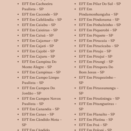
EFT Em Cachoeira
EFT Em Pilar Do Sul – SP
Paulista – SP
EFT Em
EFT Em Caconde – SP
Pindamonhangaba – SP
EFT Em Cafelândia – SP
EFT Em Pindorama – SP
EFT Em Caiabu – SP
EFT Em Pinhalzinho – SP
EFT Em Caieiras – SP
EFT Em Piquerobi – SP
EFT Em Caiuá – SP
EFT Em Piquete – SP
EFT Em Cajamar – SP
EFT Em Piracaia – SP
EFT Em Cajati – SP
EFT Em Piracicaba – SP
EFT Em Cajobi – SP
EFT Em Piraju – SP
EFT Em Cajuru – SP
EFT Em Pirajuí – SP
EFT Em Campina Do
EFT Em Pirangi – SP
Monte Alegre – SP
EFT Em Pirapora Do
EFT Em Campinas – SP
Bom Jesus – SP
EFT Em Campo Limpo
EFT Em Pirapozinho –
Paulista – SP
SP
EFT Em Campos Do
EFT Em Pirassununga –
Jordão – SP
SP
EFT Em Campos Novos
EFT Em Piratininga – SP
Paulista – SP
EFT Em Pitangueiras –
EFT Em Cananéia – SP
SP
EFT Em Canas – SP
EFT Em Planalto – SP
EFT Em Cândido Mota –
EFT Em Platina – SP
SP
EFT Em Poá – SP
EFT Em Cândido
EFT Em Poloni – SP