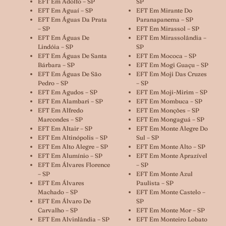
EFT Em Adolfo – SP
SP
EFT Em Aguaí – SP
EFT Em Mirante Do
EFT Em Águas Da Prata
Paranapanema – SP
– SP
EFT Em Mirassol – SP
EFT Em Águas De
EFT Em Mirassolândia –
Lindóia – SP
SP
EFT Em Águas De Santa
EFT Em Mococa – SP
Bárbara – SP
EFT Em Mogi Guaçu – SP
EFT Em Águas De São
EFT Em Moji Das Cruzes
Pedro – SP
– SP
EFT Em Agudos – SP
EFT Em Moji-Mirim – SP
EFT Em Alambari – SP
EFT Em Mombuca – SP
EFT Em Alfredo
EFT Em Monções – SP
Marcondes – SP
EFT Em Mongaguá – SP
EFT Em Altair – SP
EFT Em Monte Alegre Do
EFT Em Altinópolis – SP
Sul – SP
EFT Em Alto Alegre – SP
EFT Em Monte Alto – SP
EFT Em Alumínio – SP
EFT Em Monte Aprazível
EFT Em Álvares Florence
– SP
– SP
EFT Em Monte Azul
EFT Em Álvares
Paulista – SP
Machado – SP
EFT Em Monte Castelo –
EFT Em Álvaro De
SP
Carvalho – SP
EFT Em Monte Mor – SP
EFT Em Alvinlândia – SP
EFT Em Monteiro Lobato