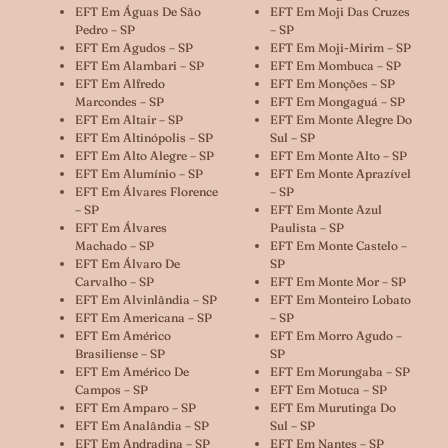
EFT Em Águas De São
EFT Em Moji Das Cruzes
Pedro – SP
– SP
EFT Em Agudos – SP
EFT Em Moji-Mirim – SP
EFT Em Alambari – SP
EFT Em Mombuca – SP
EFT Em Alfredo
EFT Em Monções – SP
Marcondes – SP
EFT Em Mongaguá – SP
EFT Em Altair – SP
EFT Em Monte Alegre Do
EFT Em Altinópolis – SP
Sul – SP
EFT Em Alto Alegre – SP
EFT Em Monte Alto – SP
EFT Em Alumínio – SP
EFT Em Monte Aprazível
EFT Em Álvares Florence
– SP
– SP
EFT Em Monte Azul
EFT Em Álvares
Paulista – SP
Machado – SP
EFT Em Monte Castelo –
EFT Em Álvaro De
SP
Carvalho – SP
EFT Em Monte Mor – SP
EFT Em Alvinlândia – SP
EFT Em Monteiro Lobato
EFT Em Americana – SP
– SP
EFT Em Américo
EFT Em Morro Agudo –
Brasiliense – SP
SP
EFT Em Américo De
EFT Em Morungaba – SP
Campos – SP
EFT Em Motuca – SP
EFT Em Amparo – SP
EFT Em Murutinga Do
EFT Em Analândia – SP
Sul – SP
EFT Em Andradina – SP
EFT Em Nantes – SP