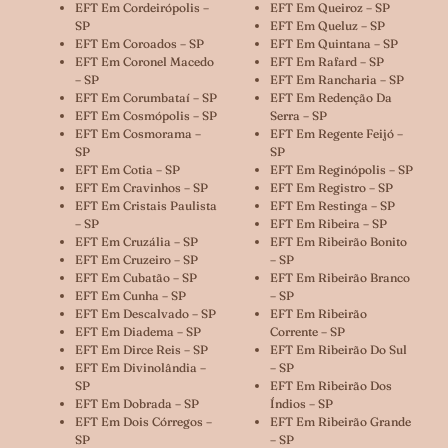
EFT Em Cordeirópolis –
EFT Em Queiroz – SP
SP
EFT Em Queluz – SP
EFT Em Coroados – SP
EFT Em Quintana – SP
EFT Em Coronel Macedo
EFT Em Rafard – SP
– SP
EFT Em Rancharia – SP
EFT Em Corumbataí – SP
EFT Em Redenção Da
EFT Em Cosmópolis – SP
Serra – SP
EFT Em Cosmorama –
EFT Em Regente Feijó –
SP
SP
EFT Em Cotia – SP
EFT Em Reginópolis – SP
EFT Em Cravinhos – SP
EFT Em Registro – SP
EFT Em Cristais Paulista
EFT Em Restinga – SP
– SP
EFT Em Ribeira – SP
EFT Em Cruzália – SP
EFT Em Ribeirão Bonito
EFT Em Cruzeiro – SP
– SP
EFT Em Cubatão – SP
EFT Em Ribeirão Branco
EFT Em Cunha – SP
– SP
EFT Em Descalvado – SP
EFT Em Ribeirão
EFT Em Diadema – SP
Corrente – SP
EFT Em Dirce Reis – SP
EFT Em Ribeirão Do Sul
EFT Em Divinolândia –
– SP
SP
EFT Em Ribeirão Dos
EFT Em Dobrada – SP
Índios – SP
EFT Em Dois Córregos –
EFT Em Ribeirão Grande
SP
– SP