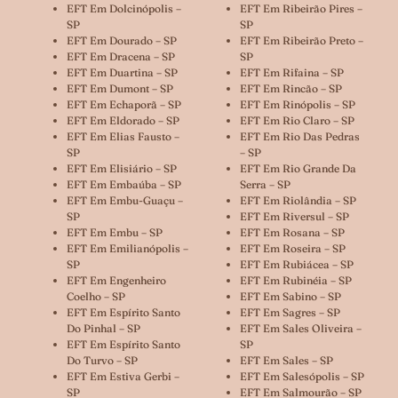
EFT Em Dolcinópolis –
EFT Em Ribeirão Pires –
SP
SP
EFT Em Dourado – SP
EFT Em Ribeirão Preto –
EFT Em Dracena – SP
SP
EFT Em Duartina – SP
EFT Em Rifaina – SP
EFT Em Dumont – SP
EFT Em Rincão – SP
EFT Em Echaporã – SP
EFT Em Rinópolis – SP
EFT Em Eldorado – SP
EFT Em Rio Claro – SP
EFT Em Elias Fausto –
EFT Em Rio Das Pedras
SP
– SP
EFT Em Elisiário – SP
EFT Em Rio Grande Da
EFT Em Embaúba – SP
Serra – SP
EFT Em Embu-Guaçu –
EFT Em Riolândia – SP
SP
EFT Em Riversul – SP
EFT Em Embu – SP
EFT Em Rosana – SP
EFT Em Emilianópolis –
EFT Em Roseira – SP
SP
EFT Em Rubiácea – SP
EFT Em Engenheiro
EFT Em Rubinéia – SP
Coelho – SP
EFT Em Sabino – SP
EFT Em Espírito Santo
EFT Em Sagres – SP
Do Pinhal – SP
EFT Em Sales Oliveira –
EFT Em Espírito Santo
SP
Do Turvo – SP
EFT Em Sales – SP
EFT Em Estiva Gerbi –
EFT Em Salesópolis – SP
SP
EFT Em Salmourão – SP