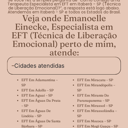
Terapeuta Especialista em EFT em Itaberá - SP (Técnica
de Liberação Emocional)?”, a resposta está logo abaixo.
Atendemos em Itaberá - SP e todos os Estados do Brasil.
Veja onde Emanoelle
Einecke, Especialista em
EFT (Técnica de Liberação
Emocional) perto de mim,
atende:
Cidades atendidas
EFT Em Adamantina –
EFT Em Miracatu – SP
SP
EFT Em Mirandópolis –
EFT Em Adolfo – SP
SP
EFT Em Aguaí – SP
EFT Em Mirante Do
EFT Em Águas Da Prata
Paranapanema – SP
– SP
EFT Em Mirassol – SP
EFT Em Águas De
EFT Em Mirassolândia –
Lindóia – SP
SP
EFT Em Águas De Santa
EFT Em Mococa – SP
Bárbara – SP
EFT Em Mogi Guaçu – SP