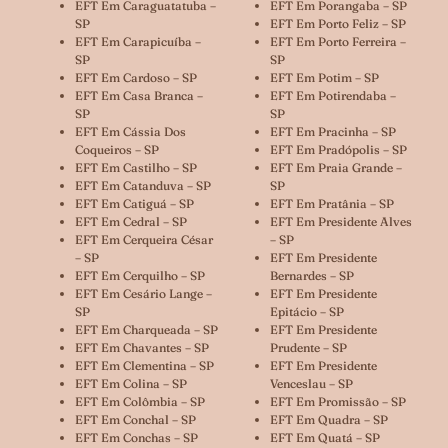
EFT Em Caraguatatuba –
EFT Em Porangaba – SP
SP
EFT Em Porto Feliz – SP
EFT Em Carapicuíba –
EFT Em Porto Ferreira –
SP
SP
EFT Em Cardoso – SP
EFT Em Potim – SP
EFT Em Casa Branca –
EFT Em Potirendaba –
SP
SP
EFT Em Cássia Dos
EFT Em Pracinha – SP
Coqueiros – SP
EFT Em Pradópolis – SP
EFT Em Castilho – SP
EFT Em Praia Grande –
EFT Em Catanduva – SP
SP
EFT Em Catiguá – SP
EFT Em Pratânia – SP
EFT Em Cedral – SP
EFT Em Presidente Alves
EFT Em Cerqueira César
– SP
– SP
EFT Em Presidente
EFT Em Cerquilho – SP
Bernardes – SP
EFT Em Cesário Lange –
EFT Em Presidente
SP
Epitácio – SP
EFT Em Charqueada – SP
EFT Em Presidente
EFT Em Chavantes – SP
Prudente – SP
EFT Em Clementina – SP
EFT Em Presidente
EFT Em Colina – SP
Venceslau – SP
EFT Em Colômbia – SP
EFT Em Promissão – SP
EFT Em Conchal – SP
EFT Em Quadra – SP
EFT Em Conchas – SP
EFT Em Quatá – SP