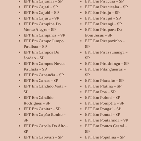
EFT Em Cajamar – SP
EFT Em Piracaia – SP
EFT Em Cajati – SP
EFT Em Piracicaba – SP
EFT Em Cajobi – SP
EFT Em Piraju – SP
EFT Em Cajuru – SP
EFT Em Pirajuí – SP
EFT Em Campina Do
EFT Em Pirangi – SP
Monte Alegre – SP
EFT Em Pirapora Do
EFT Em Campinas – SP
Bom Jesus – SP
EFT Em Campo Limpo
EFT Em Pirapozinho –
Paulista – SP
SP
EFT Em Campos Do
EFT Em Pirassununga –
Jordão – SP
SP
EFT Em Campos Novos
EFT Em Piratininga – SP
Paulista – SP
EFT Em Pitangueiras –
EFT Em Cananéia – SP
SP
EFT Em Canas – SP
EFT Em Planalto – SP
EFT Em Cândido Mota –
EFT Em Platina – SP
SP
EFT Em Poá – SP
EFT Em Cândido
EFT Em Poloni – SP
Rodrigues – SP
EFT Em Pompéia – SP
EFT Em Canitar – SP
EFT Em Pongaí – SP
EFT Em Capão Bonito –
EFT Em Pontal – SP
SP
EFT Em Pontalinda – SP
EFT Em Capela Do Alto –
EFT Em Pontes Gestal –
SP
SP
EFT Em Capivari – SP
EFT Em Populina – SP