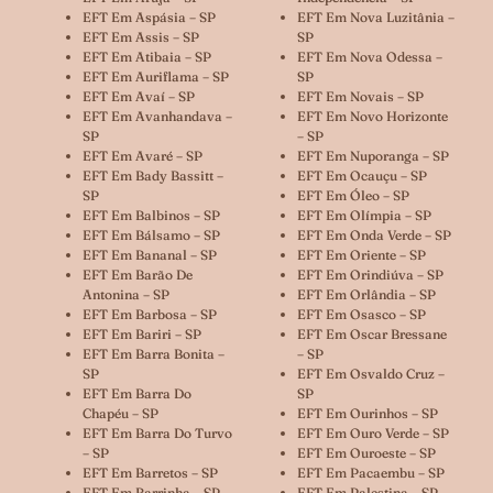
EFT Em Aspásia – SP
EFT Em Nova Luzitânia –
EFT Em Assis – SP
SP
EFT Em Atibaia – SP
EFT Em Nova Odessa –
EFT Em Auriflama – SP
SP
EFT Em Avaí – SP
EFT Em Novais – SP
EFT Em Avanhandava –
EFT Em Novo Horizonte
SP
– SP
EFT Em Avaré – SP
EFT Em Nuporanga – SP
EFT Em Bady Bassitt –
EFT Em Ocauçu – SP
SP
EFT Em Óleo – SP
EFT Em Balbinos – SP
EFT Em Olímpia – SP
EFT Em Bálsamo – SP
EFT Em Onda Verde – SP
EFT Em Bananal – SP
EFT Em Oriente – SP
EFT Em Barão De
EFT Em Orindiúva – SP
Antonina – SP
EFT Em Orlândia – SP
EFT Em Barbosa – SP
EFT Em Osasco – SP
EFT Em Bariri – SP
EFT Em Oscar Bressane
EFT Em Barra Bonita –
– SP
SP
EFT Em Osvaldo Cruz –
EFT Em Barra Do
SP
Chapéu – SP
EFT Em Ourinhos – SP
EFT Em Barra Do Turvo
EFT Em Ouro Verde – SP
– SP
EFT Em Ouroeste – SP
EFT Em Barretos – SP
EFT Em Pacaembu – SP
EFT Em Barrinha – SP
EFT Em Palestina – SP