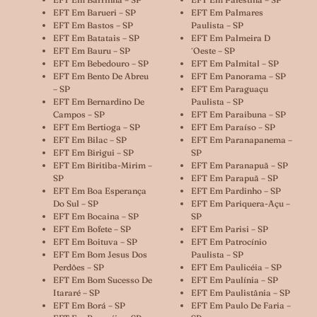
EFT Em Barueri – SP
EFT Em Palmares
EFT Em Bastos – SP
Paulista – SP
EFT Em Batatais – SP
EFT Em Palmeira D
EFT Em Bauru – SP
´oeste – SP
EFT Em Bebedouro – SP
EFT Em Palmital – SP
EFT Em Bento De Abreu
EFT Em Panorama – SP
– SP
EFT Em Paraguaçu
EFT Em Bernardino De
Paulista – SP
Campos – SP
EFT Em Paraibuna – SP
EFT Em Bertioga – SP
EFT Em Paraíso – SP
EFT Em Bilac – SP
EFT Em Paranapanema –
EFT Em Birigui – SP
SP
EFT Em Biritiba-Mirim –
EFT Em Paranapuã – SP
SP
EFT Em Parapuã – SP
EFT Em Boa Esperança
EFT Em Pardinho – SP
Do Sul – SP
EFT Em Pariquera-Açu –
EFT Em Bocaina – SP
SP
EFT Em Bofete – SP
EFT Em Parisi – SP
EFT Em Boituva – SP
EFT Em Patrocínio
EFT Em Bom Jesus Dos
Paulista – SP
Perdões – SP
EFT Em Paulicéia – SP
EFT Em Bom Sucesso De
EFT Em Paulínia – SP
Itararé – SP
EFT Em Paulistânia – SP
EFT Em Borá – SP
EFT Em Paulo De Faria –