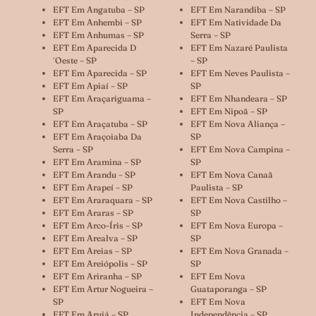
EFT Em Angatuba – SP
EFT Em Narandiba – SP
EFT Em Anhembi – SP
EFT Em Natividade Da
EFT Em Anhumas – SP
Serra – SP
EFT Em Aparecida D
EFT Em Nazaré Paulista
´oeste – SP
– SP
EFT Em Aparecida – SP
EFT Em Neves Paulista –
EFT Em Apiaí – SP
SP
EFT Em Araçariguama –
EFT Em Nhandeara – SP
SP
EFT Em Nipoã – SP
EFT Em Araçatuba – SP
EFT Em Nova Aliança –
EFT Em Araçoiaba Da
SP
Serra – SP
EFT Em Nova Campina –
EFT Em Aramina – SP
SP
EFT Em Arandu – SP
EFT Em Nova Canaã
EFT Em Arapeí – SP
Paulista – SP
EFT Em Araraquara – SP
EFT Em Nova Castilho –
EFT Em Araras – SP
SP
EFT Em Arco-Íris – SP
EFT Em Nova Europa –
EFT Em Arealva – SP
SP
EFT Em Areias – SP
EFT Em Nova Granada –
EFT Em Areiópolis – SP
SP
EFT Em Ariranha – SP
EFT Em Nova
EFT Em Artur Nogueira –
Guataporanga – SP
SP
EFT Em Nova
EFT Em Arujá – SP
Independência – SP