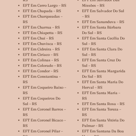
EFT Em Cerro Largo – RS
Missões – RS
EFT Em Chapada – RS
EFT Em Salvador Do Sul
EFT Em Charqueadas –
– RS
RS
EFT Em Sananduva – RS
EFT Em Charrua – RS
EFT Em Santa Bárbara
EFT Em Chiapetta – RS
Do Sul – RS
EFT Em Chuí – RS
EFT Em Santa Cecília Do
EFT Em Chuvisca – RS
Sul – RS
EFT Em Cidreira – RS
EFT Em Santa Clara Do
EFT Em Ciríaco – RS
Sul – RS
EFT Em Colinas – RS
EFT Em Santa Cruz Do
EFT Em Colorado – RS
Sul – RS
EFT Em Condor – RS
EFT Em Santa Margarida
EFT Em Constantina –
Do Sul – RS
RS
EFT Em Santa Maria Do
EFT Em Coqueiro Baixo –
Herval – RS
RS
EFT Em Santa Maria –
EFT Em Coqueiros Do
RS
Sul – RS
EFT Em Santa Rosa – RS
EFT Em Coronel Barros –
EFT Em Santa Tereza –
RS
RS
EFT Em Coronel Bicaco –
EFT Em Santa Vitória Do
RS
Palmar – RS
EFT Em Coronel Pilar –
EFT Em Santana Da Boa