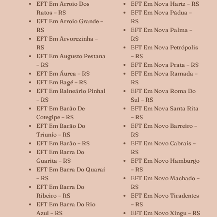
EFT Em Arroio Dos
EFT Em Nova Hartz – RS
Ratos – RS
EFT Em Nova Pádua –
EFT Em Arroio Grande –
RS
RS
EFT Em Nova Palma –
EFT Em Arvorezinha –
RS
RS
EFT Em Nova Petrópolis
EFT Em Augusto Pestana
– RS
– RS
EFT Em Nova Prata – RS
EFT Em Áurea – RS
EFT Em Nova Ramada –
EFT Em Bagé – RS
RS
EFT Em Balneário Pinhal
EFT Em Nova Roma Do
– RS
Sul – RS
EFT Em Barão De
EFT Em Nova Santa Rita
Cotegipe – RS
– RS
EFT Em Barão Do
EFT Em Novo Barreiro –
Triunfo – RS
RS
EFT Em Barão – RS
EFT Em Novo Cabrais –
EFT Em Barra Do
RS
Guarita – RS
EFT Em Novo Hamburgo
EFT Em Barra Do Quaraí
– RS
– RS
EFT Em Novo Machado –
EFT Em Barra Do
RS
Ribeiro – RS
EFT Em Novo Tiradentes
EFT Em Barra Do Rio
– RS
Azul – RS
EFT Em Novo Xingu – RS