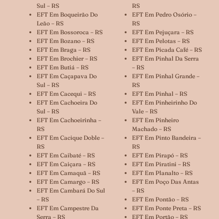
Sul – RS
RS
EFT Em Boqueirão Do
EFT Em Pedro Osório –
Leão – RS
RS
EFT Em Bossoroca – RS
EFT Em Pejuçara – RS
EFT Em Bozano – RS
EFT Em Pelotas – RS
EFT Em Braga – RS
EFT Em Picada Café – RS
EFT Em Brochier – RS
EFT Em Pinhal Da Serra
EFT Em Butiá – RS
– RS
EFT Em Caçapava Do
EFT Em Pinhal Grande –
Sul – RS
RS
EFT Em Cacequi – RS
EFT Em Pinhal – RS
EFT Em Cachoeira Do
EFT Em Pinheirinho Do
Sul – RS
Vale – RS
EFT Em Cachoeirinha –
EFT Em Pinheiro
RS
Machado – RS
EFT Em Cacique Doble –
EFT Em Pinto Bandeira –
RS
RS
EFT Em Caibaté – RS
EFT Em Pirapó – RS
EFT Em Caiçara – RS
EFT Em Piratini – RS
EFT Em Camaquã – RS
EFT Em Planalto – RS
EFT Em Camargo – RS
EFT Em Poço Das Antas
EFT Em Cambará Do Sul
– RS
– RS
EFT Em Pontão – RS
EFT Em Campestre Da
EFT Em Ponte Preta – RS
Serra – RS
EFT Em Portão – RS