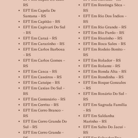
RS
EFT Em Restinga Sêca –
EFT Em Capela De
RS
Santana – RS
EFT Em Rio Dos Índios –
EFT Em Capitão – RS
RS
EFT Em Capivari Do Sul
EFT Em Rio Grande – RS
– RS
EFT Em Rio Pardo – RS
EFT Em Caraá – RS
EFT Em Riozinho – RS
EFT Em Carazinho – RS
EFT Em Roca Sales – RS
EFT Em Carlos Barbosa
EFT Em Rodeio Bonito –
– RS
RS
EFT Em Carlos Gomes –
EFT Em Rolador – RS
RS
EFT Em Rolante – RS
EFT Em Casca – RS
EFT Em Ronda Alta – RS
EFT Em Caseiros – RS
EFT Em Rondinha – RS
EFT Em Catuípe – RS
EFT Em Roque Gonzales
EFT Em Caxias Do Sul –
– RS
RS
EFT Em Rosário Do Sul –
EFT Em Centenário – RS
RS
EFT Em Cerrito – RS
EFT Em Sagrada Família
EFT Em Cerro Branco –
– RS
RS
EFT Em Saldanha
EFT Em Cerro Grande Do
Marinho – RS
Sul – RS
EFT Em Salto Do Jacuí –
EFT Em Cerro Grande –
RS
RS
EFT Em Salvador Das