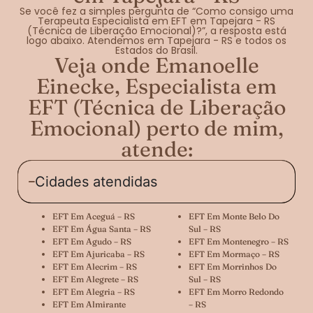
Se você fez a simples pergunta de “Como consigo uma
Terapeuta Especialista em EFT em Tapejara - RS
(Técnica de Liberação Emocional)?”, a resposta está
logo abaixo. Atendemos em Tapejara - RS e todos os
Estados do Brasil.
Veja onde Emanoelle
Einecke, Especialista em
EFT (Técnica de Liberação
Emocional) perto de mim,
atende:
Cidades atendidas
EFT Em Aceguá – RS
EFT Em Monte Belo Do
EFT Em Água Santa – RS
Sul – RS
EFT Em Agudo – RS
EFT Em Montenegro – RS
EFT Em Ajuricaba – RS
EFT Em Mormaço – RS
EFT Em Alecrim – RS
EFT Em Morrinhos Do
EFT Em Alegrete – RS
Sul – RS
EFT Em Alegria – RS
EFT Em Morro Redondo
EFT Em Almirante
– RS