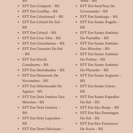
RS
Vista – RS
EFT Em Cotiporã – RS
EFT Em Sant’Ana Do
EFT Em Coxilha – RS
Livramento – RS
EFT Em Crissiumal – RS
EFT Em Santiago – RS
EFT Em Cristal Do Sul –
EFT Em Santo Ângelo –
RS
RS
EFT Em Cristal – RS
EFT Em Santo Antônio
EFT Em Cruz Alta – RS
Da Patrulha – RS
EFT Em Cruzaltense – RS
EFT Em Santo Antônio
EFT Em Cruzeiro Do Sul
Das Missões – RS
– RS
EFT Em Santo Antônio
EFT Em David
Do Palma – RS
Canabarro – RS
EFT Em Santo Antônio
EFT Em Derrubadas – RS
Do Planalto – RS
EFT Em Dezesseis De
EFT Em Santo Augusto –
Novembro – RS
RS
EFT Em Dilermando De
EFT Em Santo Cristo –
Aguiar – RS
RS
EFT Em Dois Irmãos Das
EFT Em Santo Expedito
Missões – RS
Do Sul – RS
EFT Em Dois Irmãos –
EFT Em São Borja – RS
RS
EFT Em São Domingos
EFT Em Dois Lajeados –
Do Sul – RS
RS
EFT Em São Francisco
EFT Em Dom Feliciano –
De Assis – RS