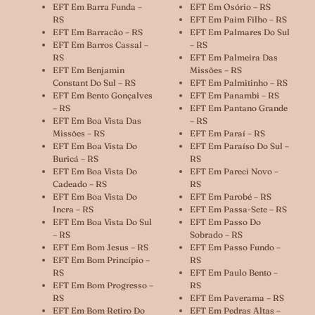
EFT Em Barra Funda –
EFT Em Osório – RS
RS
EFT Em Paim Filho – RS
EFT Em Barracão – RS
EFT Em Palmares Do Sul
EFT Em Barros Cassal –
– RS
RS
EFT Em Palmeira Das
EFT Em Benjamin
Missões – RS
Constant Do Sul – RS
EFT Em Palmitinho – RS
EFT Em Bento Gonçalves
EFT Em Panambi – RS
– RS
EFT Em Pantano Grande
EFT Em Boa Vista Das
– RS
Missões – RS
EFT Em Paraí – RS
EFT Em Boa Vista Do
EFT Em Paraíso Do Sul –
Buricá – RS
RS
EFT Em Boa Vista Do
EFT Em Pareci Novo –
Cadeado – RS
RS
EFT Em Boa Vista Do
EFT Em Parobé – RS
Incra – RS
EFT Em Passa-Sete – RS
EFT Em Boa Vista Do Sul
EFT Em Passo Do
– RS
Sobrado – RS
EFT Em Bom Jesus – RS
EFT Em Passo Fundo –
EFT Em Bom Princípio –
RS
RS
EFT Em Paulo Bento –
EFT Em Bom Progresso –
RS
RS
EFT Em Paverama – RS
EFT Em Bom Retiro Do
EFT Em Pedras Altas –