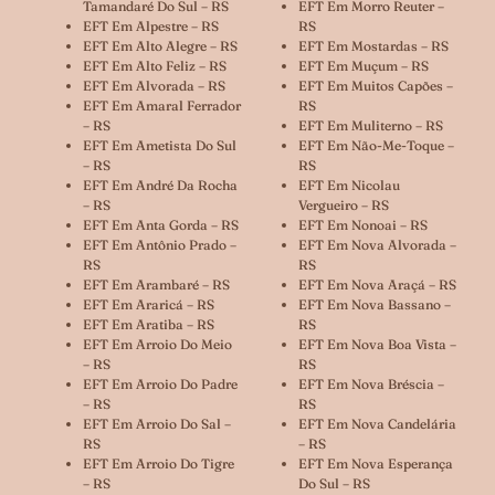
Tamandaré Do Sul – RS
EFT Em Morro Reuter –
EFT Em Alpestre – RS
RS
EFT Em Alto Alegre – RS
EFT Em Mostardas – RS
EFT Em Alto Feliz – RS
EFT Em Muçum – RS
EFT Em Alvorada – RS
EFT Em Muitos Capões –
EFT Em Amaral Ferrador
RS
– RS
EFT Em Muliterno – RS
EFT Em Ametista Do Sul
EFT Em Não-Me-Toque –
– RS
RS
EFT Em André Da Rocha
EFT Em Nicolau
– RS
Vergueiro – RS
EFT Em Anta Gorda – RS
EFT Em Nonoai – RS
EFT Em Antônio Prado –
EFT Em Nova Alvorada –
RS
RS
EFT Em Arambaré – RS
EFT Em Nova Araçá – RS
EFT Em Araricá – RS
EFT Em Nova Bassano –
EFT Em Aratiba – RS
RS
EFT Em Arroio Do Meio
EFT Em Nova Boa Vista –
– RS
RS
EFT Em Arroio Do Padre
EFT Em Nova Bréscia –
– RS
RS
EFT Em Arroio Do Sal –
EFT Em Nova Candelária
RS
– RS
EFT Em Arroio Do Tigre
EFT Em Nova Esperança
– RS
Do Sul – RS