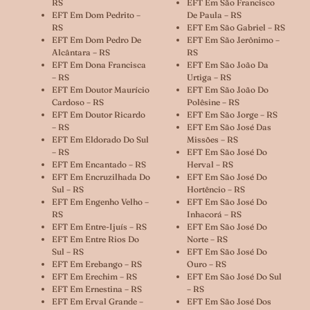
RS
EFT Em São Francisco
EFT Em Dom Pedrito –
De Paula – RS
RS
EFT Em São Gabriel – RS
EFT Em Dom Pedro De
EFT Em São Jerônimo –
Alcântara – RS
RS
EFT Em Dona Francisca
EFT Em São João Da
– RS
Urtiga – RS
EFT Em Doutor Maurício
EFT Em São João Do
Cardoso – RS
Polêsine – RS
EFT Em Doutor Ricardo
EFT Em São Jorge – RS
– RS
EFT Em São José Das
EFT Em Eldorado Do Sul
Missões – RS
– RS
EFT Em São José Do
EFT Em Encantado – RS
Herval – RS
EFT Em Encruzilhada Do
EFT Em São José Do
Sul – RS
Hortêncio – RS
EFT Em Engenho Velho –
EFT Em São José Do
RS
Inhacorá – RS
EFT Em Entre-Ijuís – RS
EFT Em São José Do
EFT Em Entre Rios Do
Norte – RS
Sul – RS
EFT Em São José Do
EFT Em Erebango – RS
Ouro – RS
EFT Em Erechim – RS
EFT Em São José Do Sul
EFT Em Ernestina – RS
– RS
EFT Em Erval Grande –
EFT Em São José Dos