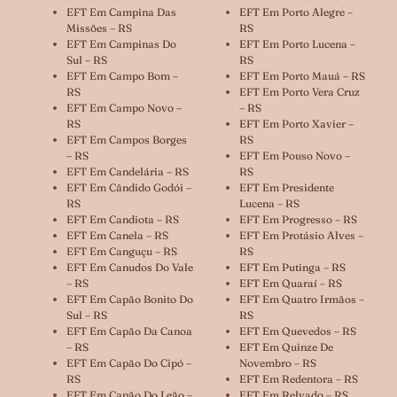
EFT Em Campina Das
EFT Em Porto Alegre –
Missões – RS
RS
EFT Em Campinas Do
EFT Em Porto Lucena –
Sul – RS
RS
EFT Em Campo Bom –
EFT Em Porto Mauá – RS
RS
EFT Em Porto Vera Cruz
EFT Em Campo Novo –
– RS
RS
EFT Em Porto Xavier –
EFT Em Campos Borges
RS
– RS
EFT Em Pouso Novo –
EFT Em Candelária – RS
RS
EFT Em Cândido Godói –
EFT Em Presidente
RS
Lucena – RS
EFT Em Candiota – RS
EFT Em Progresso – RS
EFT Em Canela – RS
EFT Em Protásio Alves –
EFT Em Canguçu – RS
RS
EFT Em Canudos Do Vale
EFT Em Putinga – RS
– RS
EFT Em Quaraí – RS
EFT Em Capão Bonito Do
EFT Em Quatro Irmãos –
Sul – RS
RS
EFT Em Capão Da Canoa
EFT Em Quevedos – RS
– RS
EFT Em Quinze De
EFT Em Capão Do Cipó –
Novembro – RS
RS
EFT Em Redentora – RS
EFT Em Capão Do Leão –
EFT Em Relvado – RS