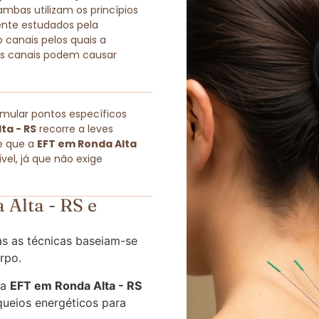
as utilizam os princípios
ente estudados pela
 canais pelos quais a
sses canais podem causar
imular pontos específicos
ta - RS
recorre a leves
e que a
EFT em Ronda Alta
el, já que não exige
Alta - RS e
s as técnicas baseiam-se
rpo.
 a
EFT em Ronda Alta - RS
queios energéticos para