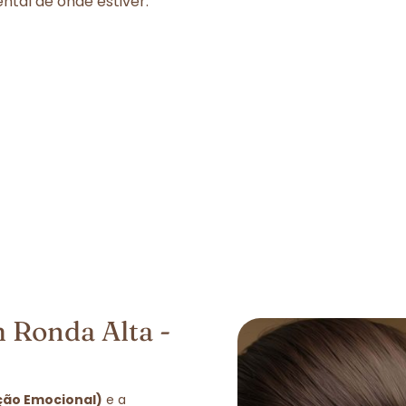
tal de onde estiver.
 Ronda Alta -
ação Emocional)
e a