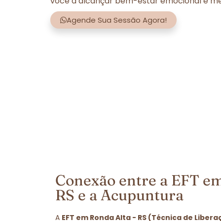
você a alcançar bem-estar emocional e men
Agende Sua Sessão Agora!
Conexão entre a EFT em
RS e a Acupuntura
A
EFT em Ronda Alta - RS (Técnica de Liber