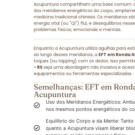
Acupuntura compartilham uma base comum: amb
dos meridianos energéticos do corpo, amplam
medicina tradicional chinesa. Os meridianos são
energia vital (ou "Qi") flui, e desequilíbrios ne
problemas físicos, emocionais e mentais.
Enquanto a Acupuntura utiliza agulhas para est
ao longo desses meridianos, a
EFT em Ronda Al
toques (ou tapping) com os dedos. Isso permit
- RS
seja uma abordagem não invasiva e acessív
equipamentos ou ferramentas especializadas.
Semelhanças: EFT em Ronda 
Acupuntura
Uso dos Meridianos Energéticos: Amba
nos mesmos pontos energéticos do co
Equilíbrio do Corpo e da Mente: Tanto
quanto a Acupuntura visam liberar blo