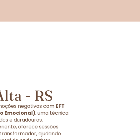
lta - RS
 emoções negativas com
EFT
ão Emocional)
, uma técnica
dos e duradouros.
eriente, oferece sessões
 transformador, ajudando