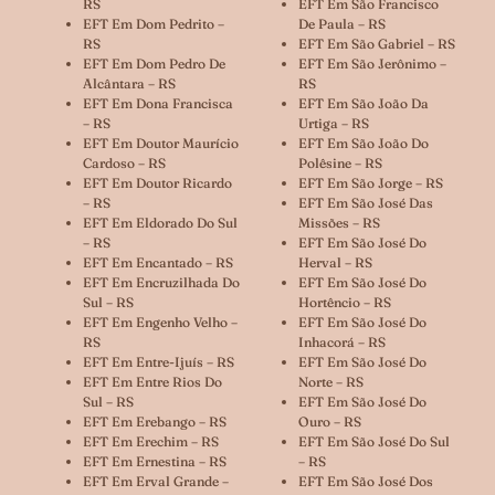
RS
EFT Em São Francisco
EFT Em Dom Pedrito –
De Paula – RS
RS
EFT Em São Gabriel – RS
EFT Em Dom Pedro De
EFT Em São Jerônimo –
Alcântara – RS
RS
EFT Em Dona Francisca
EFT Em São João Da
– RS
Urtiga – RS
EFT Em Doutor Maurício
EFT Em São João Do
Cardoso – RS
Polêsine – RS
EFT Em Doutor Ricardo
EFT Em São Jorge – RS
– RS
EFT Em São José Das
EFT Em Eldorado Do Sul
Missões – RS
– RS
EFT Em São José Do
EFT Em Encantado – RS
Herval – RS
EFT Em Encruzilhada Do
EFT Em São José Do
Sul – RS
Hortêncio – RS
EFT Em Engenho Velho –
EFT Em São José Do
RS
Inhacorá – RS
EFT Em Entre-Ijuís – RS
EFT Em São José Do
EFT Em Entre Rios Do
Norte – RS
Sul – RS
EFT Em São José Do
EFT Em Erebango – RS
Ouro – RS
EFT Em Erechim – RS
EFT Em São José Do Sul
EFT Em Ernestina – RS
– RS
EFT Em Erval Grande –
EFT Em São José Dos