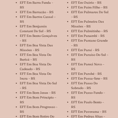
EFT Em Barra Funda –
EFT Em Osório – RS
RS
EFT Em Paim Filho – RS
EFT Em Barracão – RS
EFT Em Palmares Do Sul
EFT Em Barros Cassal –
– RS
RS
EFT Em Palmeira Das
EFT Em Benjamin
Missões – RS
Constant Do Sul – RS
EFT Em Palmitinho – RS
EFT Em Bento Gonçalves
EFT Em Panambi – RS
– RS
EFT Em Pantano Grande
EFT Em Boa Vista Das
– RS
Missões – RS
EFT Em Paraí – RS
EFT Em Boa Vista Do
EFT Em Paraíso Do Sul –
Buricá – RS
RS
EFT Em Boa Vista Do
EFT Em Pareci Novo –
Cadeado – RS
RS
EFT Em Boa Vista Do
EFT Em Parobé – RS
Incra – RS
EFT Em Passa-Sete – RS
EFT Em Boa Vista Do Sul
EFT Em Passo Do
– RS
Sobrado – RS
EFT Em Bom Jesus – RS
EFT Em Passo Fundo –
EFT Em Bom Princípio –
RS
RS
EFT Em Paulo Bento –
EFT Em Bom Progresso –
RS
RS
EFT Em Paverama – RS
EFT Em Bom Retiro Do
EFT Em Pedras Altas –