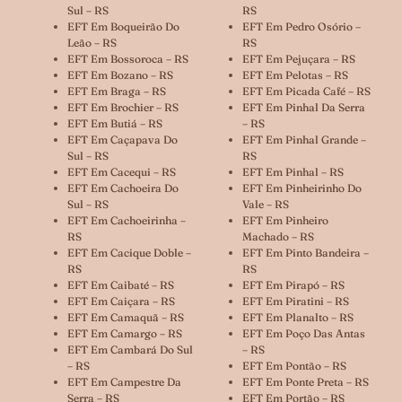
Sul – RS
RS
EFT Em Boqueirão Do
EFT Em Pedro Osório –
Leão – RS
RS
EFT Em Bossoroca – RS
EFT Em Pejuçara – RS
EFT Em Bozano – RS
EFT Em Pelotas – RS
EFT Em Braga – RS
EFT Em Picada Café – RS
EFT Em Brochier – RS
EFT Em Pinhal Da Serra
EFT Em Butiá – RS
– RS
EFT Em Caçapava Do
EFT Em Pinhal Grande –
Sul – RS
RS
EFT Em Cacequi – RS
EFT Em Pinhal – RS
EFT Em Cachoeira Do
EFT Em Pinheirinho Do
Sul – RS
Vale – RS
EFT Em Cachoeirinha –
EFT Em Pinheiro
RS
Machado – RS
EFT Em Cacique Doble –
EFT Em Pinto Bandeira –
RS
RS
EFT Em Caibaté – RS
EFT Em Pirapó – RS
EFT Em Caiçara – RS
EFT Em Piratini – RS
EFT Em Camaquã – RS
EFT Em Planalto – RS
EFT Em Camargo – RS
EFT Em Poço Das Antas
EFT Em Cambará Do Sul
– RS
– RS
EFT Em Pontão – RS
EFT Em Campestre Da
EFT Em Ponte Preta – RS
Serra – RS
EFT Em Portão – RS