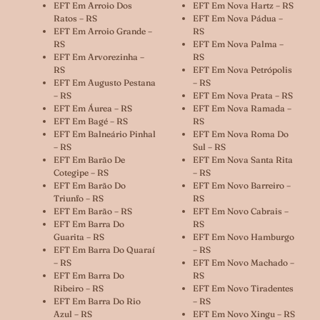
EFT Em Arroio Dos
EFT Em Nova Hartz – RS
Ratos – RS
EFT Em Nova Pádua –
EFT Em Arroio Grande –
RS
RS
EFT Em Nova Palma –
EFT Em Arvorezinha –
RS
RS
EFT Em Nova Petrópolis
EFT Em Augusto Pestana
– RS
– RS
EFT Em Nova Prata – RS
EFT Em Áurea – RS
EFT Em Nova Ramada –
EFT Em Bagé – RS
RS
EFT Em Balneário Pinhal
EFT Em Nova Roma Do
– RS
Sul – RS
EFT Em Barão De
EFT Em Nova Santa Rita
Cotegipe – RS
– RS
EFT Em Barão Do
EFT Em Novo Barreiro –
Triunfo – RS
RS
EFT Em Barão – RS
EFT Em Novo Cabrais –
EFT Em Barra Do
RS
Guarita – RS
EFT Em Novo Hamburgo
EFT Em Barra Do Quaraí
– RS
– RS
EFT Em Novo Machado –
EFT Em Barra Do
RS
Ribeiro – RS
EFT Em Novo Tiradentes
EFT Em Barra Do Rio
– RS
Azul – RS
EFT Em Novo Xingu – RS