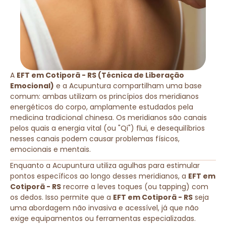
A
EFT em Cotiporã - RS (Técnica de Liberação
Emocional)
e a Acupuntura compartilham uma base
comum: ambas utilizam os princípios dos meridianos
energéticos do corpo, amplamente estudados pela
medicina tradicional chinesa. Os meridianos são canais
pelos quais a energia vital (ou "Qi") flui, e desequilíbrios
nesses canais podem causar problemas físicos,
emocionais e mentais.
Enquanto a Acupuntura utiliza agulhas para estimular
pontos específicos ao longo desses meridianos, a
EFT em
Cotiporã - RS
recorre a leves toques (ou tapping) com
os dedos. Isso permite que a
EFT em Cotiporã - RS
seja
uma abordagem não invasiva e acessível, já que não
exige equipamentos ou ferramentas especializadas.