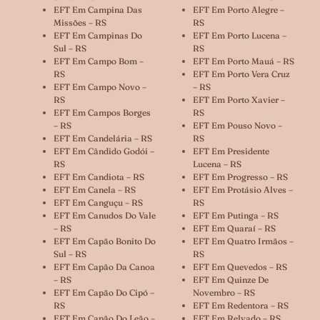
EFT Em Campina Das
EFT Em Porto Alegre –
Missões – RS
RS
EFT Em Campinas Do
EFT Em Porto Lucena –
Sul – RS
RS
EFT Em Campo Bom –
EFT Em Porto Mauá – RS
RS
EFT Em Porto Vera Cruz
EFT Em Campo Novo –
– RS
RS
EFT Em Porto Xavier –
EFT Em Campos Borges
RS
– RS
EFT Em Pouso Novo –
EFT Em Candelária – RS
RS
EFT Em Cândido Godói –
EFT Em Presidente
RS
Lucena – RS
EFT Em Candiota – RS
EFT Em Progresso – RS
EFT Em Canela – RS
EFT Em Protásio Alves –
EFT Em Canguçu – RS
RS
EFT Em Canudos Do Vale
EFT Em Putinga – RS
– RS
EFT Em Quaraí – RS
EFT Em Capão Bonito Do
EFT Em Quatro Irmãos –
Sul – RS
RS
EFT Em Capão Da Canoa
EFT Em Quevedos – RS
– RS
EFT Em Quinze De
EFT Em Capão Do Cipó –
Novembro – RS
RS
EFT Em Redentora – RS
EFT Em Capão Do Leão –
EFT Em Relvado – RS