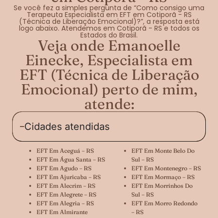
Se você fez a simples pergunta de “Como consigo uma
Terapeuta Especialista em EFT em Cotiporã - RS
(Técnica de Liberação Emocional)?”, a resposta está
logo abaixo. Atendemos em Cotiporã - RS e todos os
Estados do Brasil.
Veja onde Emanoelle
Einecke, Especialista em
EFT (Técnica de Liberação
Emocional) perto de mim,
atende:
Cidades atendidas
EFT Em Aceguá – RS
EFT Em Monte Belo Do
EFT Em Água Santa – RS
Sul – RS
EFT Em Agudo – RS
EFT Em Montenegro – RS
EFT Em Ajuricaba – RS
EFT Em Mormaço – RS
EFT Em Alecrim – RS
EFT Em Morrinhos Do
EFT Em Alegrete – RS
Sul – RS
EFT Em Alegria – RS
EFT Em Morro Redondo
EFT Em Almirante
– RS