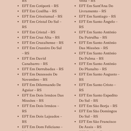
RS
Vista – RS
EFT Em Cotiporã – RS
EFT Em Sant’Ana Do
EFT Em Coxilha – RS
Livramento – RS
EFT Em Crissiumal – RS
EFT Em Santiago – RS
EFT Em Cristal Do Sul –
EFT Em Santo Ângelo –
RS
RS
EFT Em Cristal – RS
EFT Em Santo Antônio
EFT Em Cruz Alta – RS
Da Patrulha – RS
EFT Em Cruzaltense – RS
EFT Em Santo Antônio
EFT Em Cruzeiro Do Sul
Das Missões – RS
– RS
EFT Em Santo Antônio
EFT Em David
Do Palma – RS
Canabarro – RS
EFT Em Santo Antônio
EFT Em Derrubadas – RS
Do Planalto – RS
EFT Em Dezesseis De
EFT Em Santo Augusto –
Novembro – RS
RS
EFT Em Dilermando De
EFT Em Santo Cristo –
Aguiar – RS
RS
EFT Em Dois Irmãos Das
EFT Em Santo Expedito
Missões – RS
Do Sul – RS
EFT Em Dois Irmãos –
EFT Em São Borja – RS
RS
EFT Em São Domingos
EFT Em Dois Lajeados –
Do Sul – RS
RS
EFT Em São Francisco
EFT Em Dom Feliciano –
De Assis – RS