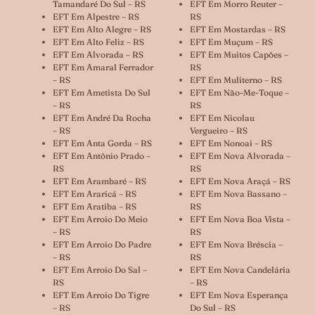
Tamandaré Do Sul – RS
EFT Em Morro Reuter –
EFT Em Alpestre – RS
RS
EFT Em Alto Alegre – RS
EFT Em Mostardas – RS
EFT Em Alto Feliz – RS
EFT Em Muçum – RS
EFT Em Alvorada – RS
EFT Em Muitos Capões –
EFT Em Amaral Ferrador
RS
– RS
EFT Em Muliterno – RS
EFT Em Ametista Do Sul
EFT Em Não-Me-Toque –
– RS
RS
EFT Em André Da Rocha
EFT Em Nicolau
– RS
Vergueiro – RS
EFT Em Anta Gorda – RS
EFT Em Nonoai – RS
EFT Em Antônio Prado –
EFT Em Nova Alvorada –
RS
RS
EFT Em Arambaré – RS
EFT Em Nova Araçá – RS
EFT Em Araricá – RS
EFT Em Nova Bassano –
EFT Em Aratiba – RS
RS
EFT Em Arroio Do Meio
EFT Em Nova Boa Vista –
– RS
RS
EFT Em Arroio Do Padre
EFT Em Nova Bréscia –
– RS
RS
EFT Em Arroio Do Sal –
EFT Em Nova Candelária
RS
– RS
EFT Em Arroio Do Tigre
EFT Em Nova Esperança
– RS
Do Sul – RS