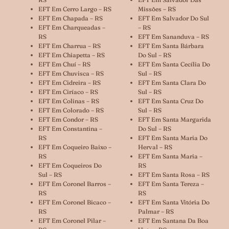
EFT Em Cerro Largo – RS
Missões – RS
EFT Em Chapada – RS
EFT Em Salvador Do Sul
EFT Em Charqueadas –
– RS
RS
EFT Em Sananduva – RS
EFT Em Charrua – RS
EFT Em Santa Bárbara
EFT Em Chiapetta – RS
Do Sul – RS
EFT Em Chuí – RS
EFT Em Santa Cecília Do
EFT Em Chuvisca – RS
Sul – RS
EFT Em Cidreira – RS
EFT Em Santa Clara Do
EFT Em Ciríaco – RS
Sul – RS
EFT Em Colinas – RS
EFT Em Santa Cruz Do
EFT Em Colorado – RS
Sul – RS
EFT Em Condor – RS
EFT Em Santa Margarida
EFT Em Constantina –
Do Sul – RS
RS
EFT Em Santa Maria Do
EFT Em Coqueiro Baixo –
Herval – RS
RS
EFT Em Santa Maria –
EFT Em Coqueiros Do
RS
Sul – RS
EFT Em Santa Rosa – RS
EFT Em Coronel Barros –
EFT Em Santa Tereza –
RS
RS
EFT Em Coronel Bicaco –
EFT Em Santa Vitória Do
RS
Palmar – RS
EFT Em Coronel Pilar –
EFT Em Santana Da Boa