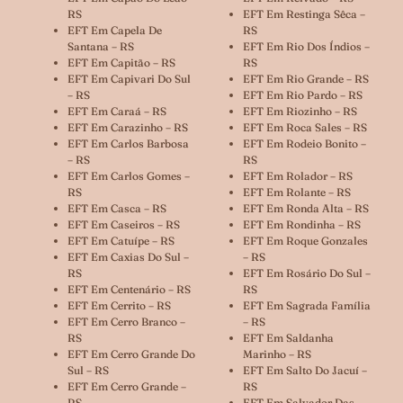
RS
EFT Em Restinga Sêca –
EFT Em Capela De
RS
Santana – RS
EFT Em Rio Dos Índios –
EFT Em Capitão – RS
RS
EFT Em Capivari Do Sul
EFT Em Rio Grande – RS
– RS
EFT Em Rio Pardo – RS
EFT Em Caraá – RS
EFT Em Riozinho – RS
EFT Em Carazinho – RS
EFT Em Roca Sales – RS
EFT Em Carlos Barbosa
EFT Em Rodeio Bonito –
– RS
RS
EFT Em Carlos Gomes –
EFT Em Rolador – RS
RS
EFT Em Rolante – RS
EFT Em Casca – RS
EFT Em Ronda Alta – RS
EFT Em Caseiros – RS
EFT Em Rondinha – RS
EFT Em Catuípe – RS
EFT Em Roque Gonzales
EFT Em Caxias Do Sul –
– RS
RS
EFT Em Rosário Do Sul –
EFT Em Centenário – RS
RS
EFT Em Cerrito – RS
EFT Em Sagrada Família
EFT Em Cerro Branco –
– RS
RS
EFT Em Saldanha
EFT Em Cerro Grande Do
Marinho – RS
Sul – RS
EFT Em Salto Do Jacuí –
EFT Em Cerro Grande –
RS
RS
EFT Em Salvador Das