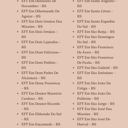
EFT Em Dezesseis De
EFT Em Santo Augusto –
Novembro – RS
RS
EFT Em Dilermando De
EFT Em Santo Cristo –
Aguiar – RS
RS
EFT Em Dois Irmãos Das
EFT Em Santo Expedito
Missões – RS
Do Sul – RS
EFT Em Dois Irmãos –
EFT Em São Borja – RS
RS
EFT Em São Domingos
EFT Em Dois Lajeados –
Do Sul – RS
RS
EFT Em São Francisco
EFT Em Dom Feliciano –
De Assis – RS
RS
EFT Em São Francisco
EFT Em Dom Pedrito –
De Paula – RS
RS
EFT Em São Gabriel – RS
EFT Em Dom Pedro De
EFT Em São Jerônimo –
Alcântara – RS
RS
EFT Em Dona Francisca
EFT Em São João Da
– RS
Urtiga – RS
EFT Em Doutor Maurício
EFT Em São João Do
Cardoso – RS
Polêsine – RS
EFT Em Doutor Ricardo
EFT Em São Jorge – RS
– RS
EFT Em São José Das
EFT Em Eldorado Do Sul
Missões – RS
– RS
EFT Em São José Do
EFT Em Encantado – RS
Herval – RS