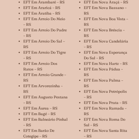
EFT Em Arambaré – RS
EFT Em Nova Araçá – RS
EFT Em Araricá – RS
EFT Em Nova Bassano –
EFT Em Aratiba – RS
RS
EFT Em Arroio Do Meio
EFT Em Nova Boa Vista –
– RS
RS
EFT Em Arroio Do Padre
EFT Em Nova Bréscia –
– RS
RS
EFT Em Arroio Do Sal –
EFT Em Nova Candelária
RS
– RS
EFT Em Arroio Do Tigre
EFT Em Nova Esperança
– RS
Do Sul – RS
EFT Em Arroio Dos
EFT Em Nova Hartz – RS
Ratos – RS
EFT Em Nova Pádua –
EFT Em Arroio Grande –
RS
RS
EFT Em Nova Palma –
EFT Em Arvorezinha –
RS
RS
EFT Em Nova Petrópolis
EFT Em Augusto Pestana
– RS
– RS
EFT Em Nova Prata – RS
EFT Em Áurea – RS
EFT Em Nova Ramada –
EFT Em Bagé – RS
RS
EFT Em Balneário Pinhal
EFT Em Nova Roma Do
– RS
Sul – RS
EFT Em Barão De
EFT Em Nova Santa Rita
Cotegipe – RS
– RS