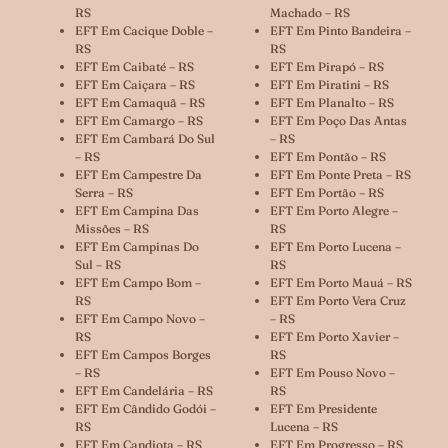
RS
Machado – RS
EFT Em Cacique Doble –
EFT Em Pinto Bandeira –
RS
RS
EFT Em Caibaté – RS
EFT Em Pirapó – RS
EFT Em Caiçara – RS
EFT Em Piratini – RS
EFT Em Camaquã – RS
EFT Em Planalto – RS
EFT Em Camargo – RS
EFT Em Poço Das Antas
EFT Em Cambará Do Sul
– RS
– RS
EFT Em Pontão – RS
EFT Em Campestre Da
EFT Em Ponte Preta – RS
Serra – RS
EFT Em Portão – RS
EFT Em Campina Das
EFT Em Porto Alegre –
Missões – RS
RS
EFT Em Campinas Do
EFT Em Porto Lucena –
Sul – RS
RS
EFT Em Campo Bom –
EFT Em Porto Mauá – RS
RS
EFT Em Porto Vera Cruz
EFT Em Campo Novo –
– RS
RS
EFT Em Porto Xavier –
EFT Em Campos Borges
RS
– RS
EFT Em Pouso Novo –
EFT Em Candelária – RS
RS
EFT Em Cândido Godói –
EFT Em Presidente
RS
Lucena – RS
EFT Em Candiota – RS
EFT Em Progresso – RS