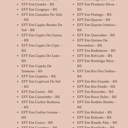
EFT Em Canela – RS
EFT Em Protásio Alves –
EFT Em Canguçu – RS
RS
EFT Em Canudos Do Vale
EFT Em Putinga – RS
– RS
EFT Em Quaraí – RS
EFT Em Capão Bonito Do
EFT Em Quatro Irmãos –
Sul – RS
RS
EFT Em Capão Da Canoa
EFT Em Quevedos – RS
– RS
EFT Em Quinze De
EFT Em Capão Do Cipó –
Novembro – RS
RS
EFT Em Redentora – RS
EFT Em Capão Do Leão –
EFT Em Relvado – RS
RS
EFT Em Restinga Sêca –
EFT Em Capela De
RS
Santana – RS
EFT Em Rio Dos Índios –
EFT Em Capitão – RS
RS
EFT Em Capivari Do Sul
EFT Em Rio Grande – RS
– RS
EFT Em Rio Pardo – RS
EFT Em Caraá – RS
EFT Em Riozinho – RS
EFT Em Carazinho – RS
EFT Em Roca Sales – RS
EFT Em Carlos Barbosa
EFT Em Rodeio Bonito –
– RS
RS
EFT Em Carlos Gomes –
EFT Em Rolador – RS
RS
EFT Em Rolante – RS
EFT Em Casca – RS
EFT Em Ronda Alta – RS
EFT Em Caseiros – RS
EFT Em Rondinha – RS