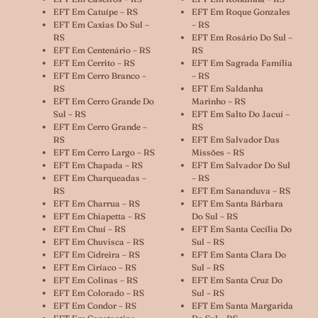
EFT Em Catuípe – RS
EFT Em Roque Gonzales
EFT Em Caxias Do Sul –
– RS
RS
EFT Em Rosário Do Sul –
EFT Em Centenário – RS
RS
EFT Em Cerrito – RS
EFT Em Sagrada Família
EFT Em Cerro Branco –
– RS
RS
EFT Em Saldanha
EFT Em Cerro Grande Do
Marinho – RS
Sul – RS
EFT Em Salto Do Jacuí –
EFT Em Cerro Grande –
RS
RS
EFT Em Salvador Das
EFT Em Cerro Largo – RS
Missões – RS
EFT Em Chapada – RS
EFT Em Salvador Do Sul
EFT Em Charqueadas –
– RS
RS
EFT Em Sananduva – RS
EFT Em Charrua – RS
EFT Em Santa Bárbara
EFT Em Chiapetta – RS
Do Sul – RS
EFT Em Chuí – RS
EFT Em Santa Cecília Do
EFT Em Chuvisca – RS
Sul – RS
EFT Em Cidreira – RS
EFT Em Santa Clara Do
EFT Em Ciríaco – RS
Sul – RS
EFT Em Colinas – RS
EFT Em Santa Cruz Do
EFT Em Colorado – RS
Sul – RS
EFT Em Condor – RS
EFT Em Santa Margarida