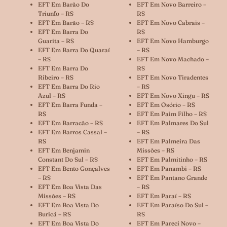
EFT Em Barão Do
EFT Em Novo Barreiro –
Triunfo – RS
RS
EFT Em Barão – RS
EFT Em Novo Cabrais –
EFT Em Barra Do
RS
Guarita – RS
EFT Em Novo Hamburgo
EFT Em Barra Do Quaraí
– RS
– RS
EFT Em Novo Machado –
EFT Em Barra Do
RS
Ribeiro – RS
EFT Em Novo Tiradentes
EFT Em Barra Do Rio
– RS
Azul – RS
EFT Em Novo Xingu – RS
EFT Em Barra Funda –
EFT Em Osório – RS
RS
EFT Em Paim Filho – RS
EFT Em Barracão – RS
EFT Em Palmares Do Sul
EFT Em Barros Cassal –
– RS
RS
EFT Em Palmeira Das
EFT Em Benjamin
Missões – RS
Constant Do Sul – RS
EFT Em Palmitinho – RS
EFT Em Bento Gonçalves
EFT Em Panambi – RS
– RS
EFT Em Pantano Grande
EFT Em Boa Vista Das
– RS
Missões – RS
EFT Em Paraí – RS
EFT Em Boa Vista Do
EFT Em Paraíso Do Sul –
Buricá – RS
RS
EFT Em Boa Vista Do
EFT Em Pareci Novo –