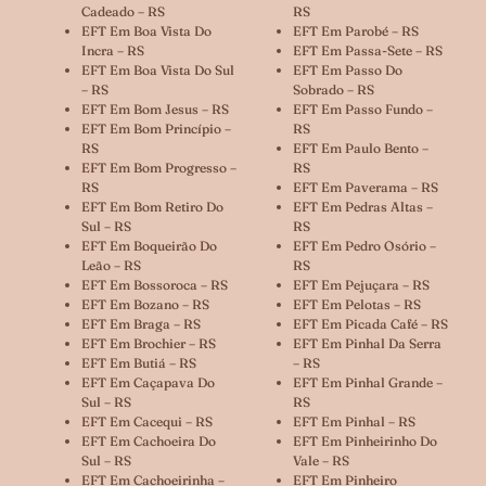
Cadeado – RS
RS
EFT Em Boa Vista Do
EFT Em Parobé – RS
Incra – RS
EFT Em Passa-Sete – RS
EFT Em Boa Vista Do Sul
EFT Em Passo Do
– RS
Sobrado – RS
EFT Em Bom Jesus – RS
EFT Em Passo Fundo –
EFT Em Bom Princípio –
RS
RS
EFT Em Paulo Bento –
EFT Em Bom Progresso –
RS
RS
EFT Em Paverama – RS
EFT Em Bom Retiro Do
EFT Em Pedras Altas –
Sul – RS
RS
EFT Em Boqueirão Do
EFT Em Pedro Osório –
Leão – RS
RS
EFT Em Bossoroca – RS
EFT Em Pejuçara – RS
EFT Em Bozano – RS
EFT Em Pelotas – RS
EFT Em Braga – RS
EFT Em Picada Café – RS
EFT Em Brochier – RS
EFT Em Pinhal Da Serra
EFT Em Butiá – RS
– RS
EFT Em Caçapava Do
EFT Em Pinhal Grande –
Sul – RS
RS
EFT Em Cacequi – RS
EFT Em Pinhal – RS
EFT Em Cachoeira Do
EFT Em Pinheirinho Do
Sul – RS
Vale – RS
EFT Em Cachoeirinha –
EFT Em Pinheiro