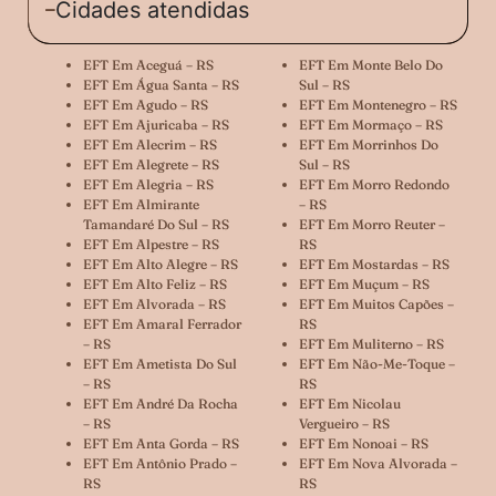
Cidades atendidas
EFT Em Aceguá – RS
EFT Em Monte Belo Do
EFT Em Água Santa – RS
Sul – RS
EFT Em Agudo – RS
EFT Em Montenegro – RS
EFT Em Ajuricaba – RS
EFT Em Mormaço – RS
EFT Em Alecrim – RS
EFT Em Morrinhos Do
EFT Em Alegrete – RS
Sul – RS
EFT Em Alegria – RS
EFT Em Morro Redondo
EFT Em Almirante
– RS
Tamandaré Do Sul – RS
EFT Em Morro Reuter –
EFT Em Alpestre – RS
RS
EFT Em Alto Alegre – RS
EFT Em Mostardas – RS
EFT Em Alto Feliz – RS
EFT Em Muçum – RS
EFT Em Alvorada – RS
EFT Em Muitos Capões –
EFT Em Amaral Ferrador
RS
– RS
EFT Em Muliterno – RS
EFT Em Ametista Do Sul
EFT Em Não-Me-Toque –
– RS
RS
EFT Em André Da Rocha
EFT Em Nicolau
– RS
Vergueiro – RS
EFT Em Anta Gorda – RS
EFT Em Nonoai – RS
EFT Em Antônio Prado –
EFT Em Nova Alvorada –
RS
RS