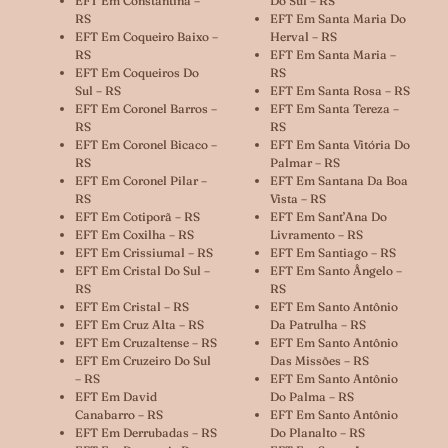
EFT Em Constantina –
Do Sul – RS
RS
EFT Em Santa Maria Do
EFT Em Coqueiro Baixo –
Herval – RS
RS
EFT Em Santa Maria –
EFT Em Coqueiros Do
RS
Sul – RS
EFT Em Santa Rosa – RS
EFT Em Coronel Barros –
EFT Em Santa Tereza –
RS
RS
EFT Em Coronel Bicaco –
EFT Em Santa Vitória Do
RS
Palmar – RS
EFT Em Coronel Pilar –
EFT Em Santana Da Boa
RS
Vista – RS
EFT Em Cotiporã – RS
EFT Em Sant’Ana Do
EFT Em Coxilha – RS
Livramento – RS
EFT Em Crissiumal – RS
EFT Em Santiago – RS
EFT Em Cristal Do Sul –
EFT Em Santo Ângelo –
RS
RS
EFT Em Cristal – RS
EFT Em Santo Antônio
EFT Em Cruz Alta – RS
Da Patrulha – RS
EFT Em Cruzaltense – RS
EFT Em Santo Antônio
EFT Em Cruzeiro Do Sul
Das Missões – RS
– RS
EFT Em Santo Antônio
EFT Em David
Do Palma – RS
Canabarro – RS
EFT Em Santo Antônio
EFT Em Derrubadas – RS
Do Planalto – RS