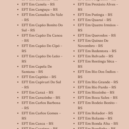
EFT Em Canela – RS
EFT Em Protásio Alves –
EFT Em Canguçu – RS
RS
EFT Em Canudos Do Vale
EFT Em Putinga – RS
– RS
EFT Em Quaraí – RS
EFT Em Capão Bonito Do
EFT Em Quatro Irmãos –
Sul – RS
RS
EFT Em Capão Da Canoa
EFT Em Quevedos – RS
– RS
EFT Em Quinze De
EFT Em Capão Do Cipó –
Novembro – RS
RS
EFT Em Redentora – RS
EFT Em Capão Do Leão –
EFT Em Relvado – RS
RS
EFT Em Restinga Sêca –
EFT Em Capela De
RS
Santana – RS
EFT Em Rio Dos Índios –
EFT Em Capitão – RS
RS
EFT Em Capivari Do Sul
EFT Em Rio Grande – RS
– RS
EFT Em Rio Pardo – RS
EFT Em Caraá – RS
EFT Em Riozinho – RS
EFT Em Carazinho – RS
EFT Em Roca Sales – RS
EFT Em Carlos Barbosa
EFT Em Rodeio Bonito –
– RS
RS
EFT Em Carlos Gomes –
EFT Em Rolador – RS
RS
EFT Em Rolante – RS
EFT Em Casca – RS
EFT Em Ronda Alta – RS
EFT Em Caseiros – RS
EFT Em Rondinha – RS