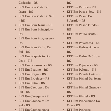
Cadeado – RS
RS
EFT Em Boa Vista Do
EFT Em Parobé – RS
Incra – RS
EFT Em Passa-Sete – RS
EFT Em Boa Vista Do Sul
EFT Em Passo Do
– RS
Sobrado – RS
EFT Em Bom Jesus – RS
EFT Em Passo Fundo –
EFT Em Bom Princípio –
RS
RS
EFT Em Paulo Bento –
EFT Em Bom Progresso –
RS
RS
EFT Em Paverama – RS
EFT Em Bom Retiro Do
EFT Em Pedras Altas –
Sul – RS
RS
EFT Em Boqueirão Do
EFT Em Pedro Osório –
Leão – RS
RS
EFT Em Bossoroca – RS
EFT Em Pejuçara – RS
EFT Em Bozano – RS
EFT Em Pelotas – RS
EFT Em Braga – RS
EFT Em Picada Café – RS
EFT Em Brochier – RS
EFT Em Pinhal Da Serra
EFT Em Butiá – RS
– RS
EFT Em Caçapava Do
EFT Em Pinhal Grande –
Sul – RS
RS
EFT Em Cacequi – RS
EFT Em Pinhal – RS
EFT Em Cachoeira Do
EFT Em Pinheirinho Do
Sul – RS
Vale – RS
EFT Em Cachoeirinha –
EFT Em Pinheiro