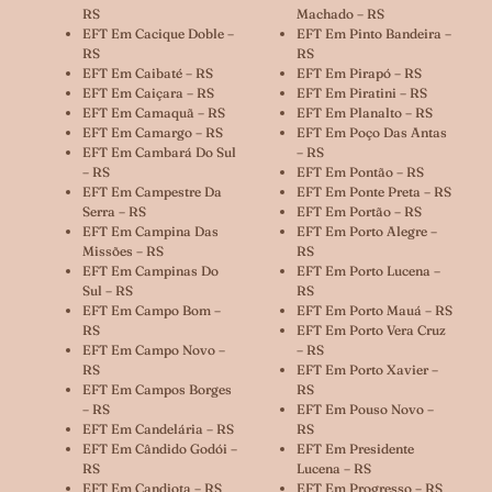
RS
Machado – RS
EFT Em Cacique Doble –
EFT Em Pinto Bandeira –
RS
RS
EFT Em Caibaté – RS
EFT Em Pirapó – RS
EFT Em Caiçara – RS
EFT Em Piratini – RS
EFT Em Camaquã – RS
EFT Em Planalto – RS
EFT Em Camargo – RS
EFT Em Poço Das Antas
EFT Em Cambará Do Sul
– RS
– RS
EFT Em Pontão – RS
EFT Em Campestre Da
EFT Em Ponte Preta – RS
Serra – RS
EFT Em Portão – RS
EFT Em Campina Das
EFT Em Porto Alegre –
Missões – RS
RS
EFT Em Campinas Do
EFT Em Porto Lucena –
Sul – RS
RS
EFT Em Campo Bom –
EFT Em Porto Mauá – RS
RS
EFT Em Porto Vera Cruz
EFT Em Campo Novo –
– RS
RS
EFT Em Porto Xavier –
EFT Em Campos Borges
RS
– RS
EFT Em Pouso Novo –
EFT Em Candelária – RS
RS
EFT Em Cândido Godói –
EFT Em Presidente
RS
Lucena – RS
EFT Em Candiota – RS
EFT Em Progresso – RS