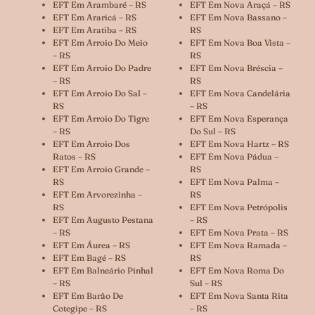
EFT Em Arambaré – RS
EFT Em Nova Araçá – RS
EFT Em Araricá – RS
EFT Em Nova Bassano –
EFT Em Aratiba – RS
RS
EFT Em Arroio Do Meio
EFT Em Nova Boa Vista –
– RS
RS
EFT Em Arroio Do Padre
EFT Em Nova Bréscia –
– RS
RS
EFT Em Arroio Do Sal –
EFT Em Nova Candelária
RS
– RS
EFT Em Arroio Do Tigre
EFT Em Nova Esperança
– RS
Do Sul – RS
EFT Em Arroio Dos
EFT Em Nova Hartz – RS
Ratos – RS
EFT Em Nova Pádua –
EFT Em Arroio Grande –
RS
RS
EFT Em Nova Palma –
EFT Em Arvorezinha –
RS
RS
EFT Em Nova Petrópolis
EFT Em Augusto Pestana
– RS
– RS
EFT Em Nova Prata – RS
EFT Em Áurea – RS
EFT Em Nova Ramada –
EFT Em Bagé – RS
RS
EFT Em Balneário Pinhal
EFT Em Nova Roma Do
– RS
Sul – RS
EFT Em Barão De
EFT Em Nova Santa Rita
Cotegipe – RS
– RS