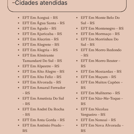
Cidades atendidas
EFT Em Aceguá – RS
EFT Em Monte Belo Do
EFT Em Água Santa – RS
Sul – RS
EFT Em Agudo – RS
EFT Em Montenegro – RS
EFT Em Ajuricaba – RS
EFT Em Mormaço – RS
EFT Em Alecrim – RS
EFT Em Morrinhos Do
EFT Em Alegrete – RS
Sul – RS
EFT Em Alegria – RS
EFT Em Morro Redondo
EFT Em Almirante
– RS
Tamandaré Do Sul – RS
EFT Em Morro Reuter –
EFT Em Alpestre – RS
RS
EFT Em Alto Alegre – RS
EFT Em Mostardas – RS
EFT Em Alto Feliz – RS
EFT Em Muçum – RS
EFT Em Alvorada – RS
EFT Em Muitos Capões –
EFT Em Amaral Ferrador
RS
– RS
EFT Em Muliterno – RS
EFT Em Ametista Do Sul
EFT Em Não-Me-Toque –
– RS
RS
EFT Em André Da Rocha
EFT Em Nicolau
– RS
Vergueiro – RS
EFT Em Anta Gorda – RS
EFT Em Nonoai – RS
EFT Em Antônio Prado –
EFT Em Nova Alvorada –
RS
RS