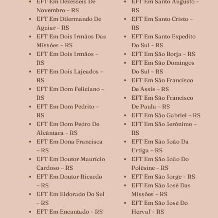
EFT Em Dezesseis De
EFT Em Santo Augusto –
Novembro – RS
RS
EFT Em Dilermando De
EFT Em Santo Cristo –
Aguiar – RS
RS
EFT Em Dois Irmãos Das
EFT Em Santo Expedito
Missões – RS
Do Sul – RS
EFT Em Dois Irmãos –
EFT Em São Borja – RS
RS
EFT Em São Domingos
EFT Em Dois Lajeados –
Do Sul – RS
RS
EFT Em São Francisco
EFT Em Dom Feliciano –
De Assis – RS
RS
EFT Em São Francisco
EFT Em Dom Pedrito –
De Paula – RS
RS
EFT Em São Gabriel – RS
EFT Em Dom Pedro De
EFT Em São Jerônimo –
Alcântara – RS
RS
EFT Em Dona Francisca
EFT Em São João Da
– RS
Urtiga – RS
EFT Em Doutor Maurício
EFT Em São João Do
Cardoso – RS
Polêsine – RS
EFT Em Doutor Ricardo
EFT Em São Jorge – RS
– RS
EFT Em São José Das
EFT Em Eldorado Do Sul
Missões – RS
– RS
EFT Em São José Do
EFT Em Encantado – RS
Herval – RS