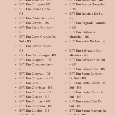
EFT Em Catuípe – RS
EFT Em Roque Gonzales
EFT Em Caxias Do Sul –
– RS
RS
EFT Em Rosário Do Sul –
EFT Em Centenário – RS
RS
EFT Em Cerrito – RS
EFT Em Sagrada Família
EFT Em Cerro Branco –
– RS
RS
EFT Em Saldanha
EFT Em Cerro Grande Do
Marinho – RS
Sul – RS
EFT Em Salto Do Jacuí –
EFT Em Cerro Grande –
RS
RS
EFT Em Salvador Das
EFT Em Cerro Largo – RS
Missões – RS
EFT Em Chapada – RS
EFT Em Salvador Do Sul
EFT Em Charqueadas –
– RS
RS
EFT Em Sananduva – RS
EFT Em Charrua – RS
EFT Em Santa Bárbara
EFT Em Chiapetta – RS
Do Sul – RS
EFT Em Chuí – RS
EFT Em Santa Cecília Do
EFT Em Chuvisca – RS
Sul – RS
EFT Em Cidreira – RS
EFT Em Santa Clara Do
EFT Em Ciríaco – RS
Sul – RS
EFT Em Colinas – RS
EFT Em Santa Cruz Do
EFT Em Colorado – RS
Sul – RS
EFT Em Condor – RS
EFT Em Santa Margarida