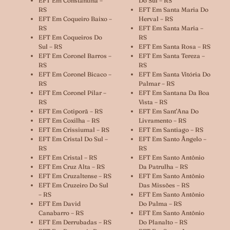
EFT Em Constantina –
Do Sul – RS
RS
EFT Em Santa Maria Do
EFT Em Coqueiro Baixo –
Herval – RS
RS
EFT Em Santa Maria –
EFT Em Coqueiros Do
RS
Sul – RS
EFT Em Santa Rosa – RS
EFT Em Coronel Barros –
EFT Em Santa Tereza –
RS
RS
EFT Em Coronel Bicaco –
EFT Em Santa Vitória Do
RS
Palmar – RS
EFT Em Coronel Pilar –
EFT Em Santana Da Boa
RS
Vista – RS
EFT Em Cotiporã – RS
EFT Em Sant’Ana Do
EFT Em Coxilha – RS
Livramento – RS
EFT Em Crissiumal – RS
EFT Em Santiago – RS
EFT Em Cristal Do Sul –
EFT Em Santo Ângelo –
RS
RS
EFT Em Cristal – RS
EFT Em Santo Antônio
EFT Em Cruz Alta – RS
Da Patrulha – RS
EFT Em Cruzaltense – RS
EFT Em Santo Antônio
EFT Em Cruzeiro Do Sul
Das Missões – RS
– RS
EFT Em Santo Antônio
EFT Em David
Do Palma – RS
Canabarro – RS
EFT Em Santo Antônio
EFT Em Derrubadas – RS
Do Planalto – RS