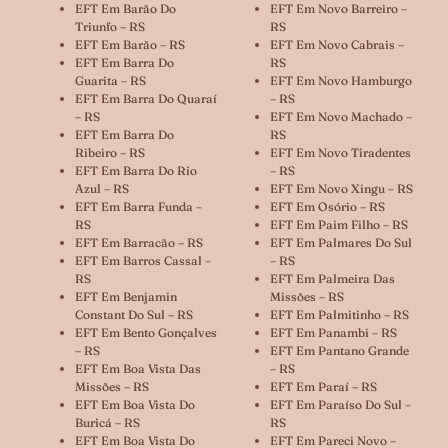
EFT Em Barão Do
EFT Em Novo Barreiro –
Triunfo – RS
RS
EFT Em Barão – RS
EFT Em Novo Cabrais –
EFT Em Barra Do
RS
Guarita – RS
EFT Em Novo Hamburgo
EFT Em Barra Do Quaraí
– RS
– RS
EFT Em Novo Machado –
EFT Em Barra Do
RS
Ribeiro – RS
EFT Em Novo Tiradentes
EFT Em Barra Do Rio
– RS
Azul – RS
EFT Em Novo Xingu – RS
EFT Em Barra Funda –
EFT Em Osório – RS
RS
EFT Em Paim Filho – RS
EFT Em Barracão – RS
EFT Em Palmares Do Sul
EFT Em Barros Cassal –
– RS
RS
EFT Em Palmeira Das
EFT Em Benjamin
Missões – RS
Constant Do Sul – RS
EFT Em Palmitinho – RS
EFT Em Bento Gonçalves
EFT Em Panambi – RS
– RS
EFT Em Pantano Grande
EFT Em Boa Vista Das
– RS
Missões – RS
EFT Em Paraí – RS
EFT Em Boa Vista Do
EFT Em Paraíso Do Sul –
Buricá – RS
RS
EFT Em Boa Vista Do
EFT Em Pareci Novo –