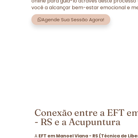
online para guiá-lo através deste processo
você a alcançar bem-estar emocional e men
Agende Sua Sessão Agora!
Conexão entre a EFT e
- RS e a Acupuntura
A
EFT em Manoel Viana - RS (Técnica de Lib