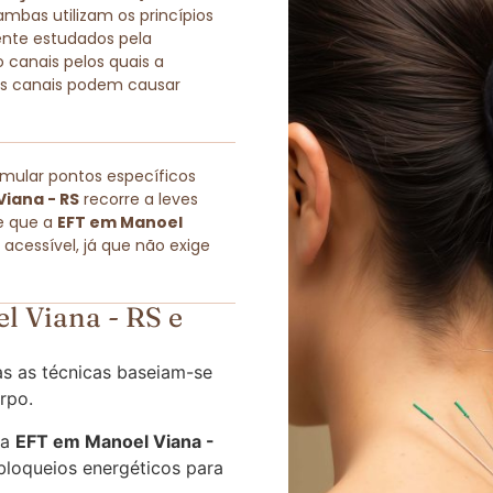
as utilizam os princípios
ente estudados pela
 canais pelos quais a
sses canais podem causar
imular pontos específicos
iana - RS
recorre a leves
e que a
EFT em Manoel
cessível, já que não exige
 Viana - RS e
s as técnicas baseiam-se
rpo.
 a
EFT em Manoel Viana -
bloqueios energéticos para