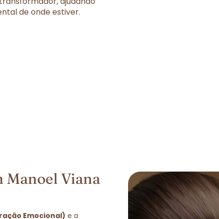
 transformador, ajudando
tal de onde estiver.
m Manoel Viana
eração Emocional)
e a