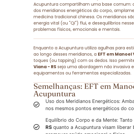
Acupuntura compartilham uma base comum: amb
dos meridianos energéticos do corpo, amplam
medicina tradicional chinesa. Os meridianos são
energia vital (ou "Qi") flui, e desequilíbrios ne
problemas físicos, emocionais e mentais.
Enquanto a Acupuntura utiliza agulhas para est
ao longo desses meridianos, a
EFT em Manoel V
toques (ou tapping) com os dedos. Isso permit
Viana - RS
seja uma abordagem não invasiva e a
equipamentos ou ferramentas especializadas.
Semelhanças: EFT em Manoel
Acupuntura
Uso dos Meridianos Energéticos: Amba
nos mesmos pontos energéticos do co
Equilíbrio do Corpo e da Mente: Tanto
RS
quanto a Acupuntura visam liberar 