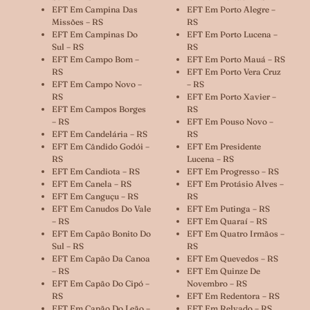
EFT Em Campina Das
EFT Em Porto Alegre –
Missões – RS
RS
EFT Em Campinas Do
EFT Em Porto Lucena –
Sul – RS
RS
EFT Em Campo Bom –
EFT Em Porto Mauá – RS
RS
EFT Em Porto Vera Cruz
EFT Em Campo Novo –
– RS
RS
EFT Em Porto Xavier –
EFT Em Campos Borges
RS
– RS
EFT Em Pouso Novo –
EFT Em Candelária – RS
RS
EFT Em Cândido Godói –
EFT Em Presidente
RS
Lucena – RS
EFT Em Candiota – RS
EFT Em Progresso – RS
EFT Em Canela – RS
EFT Em Protásio Alves –
EFT Em Canguçu – RS
RS
EFT Em Canudos Do Vale
EFT Em Putinga – RS
– RS
EFT Em Quaraí – RS
EFT Em Capão Bonito Do
EFT Em Quatro Irmãos –
Sul – RS
RS
EFT Em Capão Da Canoa
EFT Em Quevedos – RS
– RS
EFT Em Quinze De
EFT Em Capão Do Cipó –
Novembro – RS
RS
EFT Em Redentora – RS
EFT Em Capão Do Leão –
EFT Em Relvado – RS