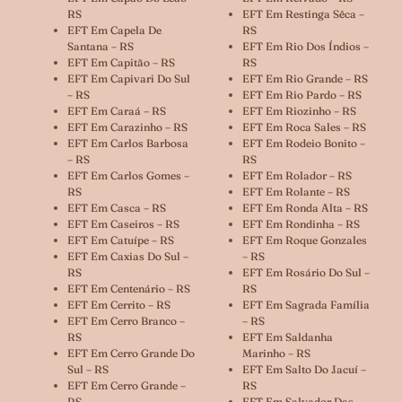
RS
EFT Em Restinga Sêca –
EFT Em Capela De
RS
Santana – RS
EFT Em Rio Dos Índios –
EFT Em Capitão – RS
RS
EFT Em Capivari Do Sul
EFT Em Rio Grande – RS
– RS
EFT Em Rio Pardo – RS
EFT Em Caraá – RS
EFT Em Riozinho – RS
EFT Em Carazinho – RS
EFT Em Roca Sales – RS
EFT Em Carlos Barbosa
EFT Em Rodeio Bonito –
– RS
RS
EFT Em Carlos Gomes –
EFT Em Rolador – RS
RS
EFT Em Rolante – RS
EFT Em Casca – RS
EFT Em Ronda Alta – RS
EFT Em Caseiros – RS
EFT Em Rondinha – RS
EFT Em Catuípe – RS
EFT Em Roque Gonzales
EFT Em Caxias Do Sul –
– RS
RS
EFT Em Rosário Do Sul –
EFT Em Centenário – RS
RS
EFT Em Cerrito – RS
EFT Em Sagrada Família
EFT Em Cerro Branco –
– RS
RS
EFT Em Saldanha
EFT Em Cerro Grande Do
Marinho – RS
Sul – RS
EFT Em Salto Do Jacuí –
EFT Em Cerro Grande –
RS
RS
EFT Em Salvador Das