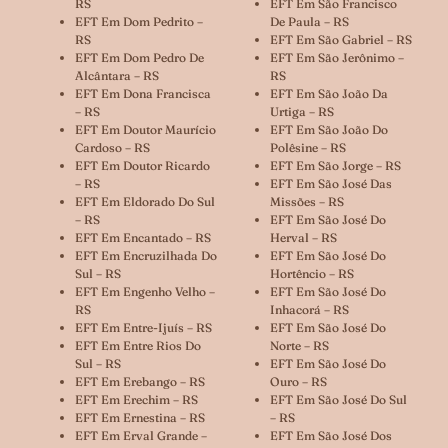
RS
EFT Em São Francisco
EFT Em Dom Pedrito –
De Paula – RS
RS
EFT Em São Gabriel – RS
EFT Em Dom Pedro De
EFT Em São Jerônimo –
Alcântara – RS
RS
EFT Em Dona Francisca
EFT Em São João Da
– RS
Urtiga – RS
EFT Em Doutor Maurício
EFT Em São João Do
Cardoso – RS
Polêsine – RS
EFT Em Doutor Ricardo
EFT Em São Jorge – RS
– RS
EFT Em São José Das
EFT Em Eldorado Do Sul
Missões – RS
– RS
EFT Em São José Do
EFT Em Encantado – RS
Herval – RS
EFT Em Encruzilhada Do
EFT Em São José Do
Sul – RS
Hortêncio – RS
EFT Em Engenho Velho –
EFT Em São José Do
RS
Inhacorá – RS
EFT Em Entre-Ijuís – RS
EFT Em São José Do
EFT Em Entre Rios Do
Norte – RS
Sul – RS
EFT Em São José Do
EFT Em Erebango – RS
Ouro – RS
EFT Em Erechim – RS
EFT Em São José Do Sul
EFT Em Ernestina – RS
– RS
EFT Em Erval Grande –
EFT Em São José Dos