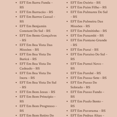
EFT Em Barra Funda –
EFT Em Osório – RS
RS
EFT Em Paim Filho – RS
EFT Em Barracão – RS
EFT Em Palmares Do Sul
EFT Em Barros Cassal –
– RS
RS
EFT Em Palmeira Das
EFT Em Benjamin
Missões – RS
Constant Do Sul – RS
EFT Em Palmitinho – RS
EFT Em Bento Gonçalves
EFT Em Panambi – RS
– RS
EFT Em Pantano Grande
EFT Em Boa Vista Das
– RS
Missões – RS
EFT Em Paraí – RS
EFT Em Boa Vista Do
EFT Em Paraíso Do Sul –
Buricá – RS
RS
EFT Em Boa Vista Do
EFT Em Pareci Novo –
Cadeado – RS
RS
EFT Em Boa Vista Do
EFT Em Parobé – RS
Incra – RS
EFT Em Passa-Sete – RS
EFT Em Boa Vista Do Sul
EFT Em Passo Do
– RS
Sobrado – RS
EFT Em Bom Jesus – RS
EFT Em Passo Fundo –
EFT Em Bom Princípio –
RS
RS
EFT Em Paulo Bento –
EFT Em Bom Progresso –
RS
RS
EFT Em Paverama – RS
EFT Em Bom Retiro Do
EFT Em Pedras Altas –