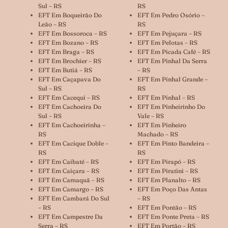
Sul – RS
RS
EFT Em Boqueirão Do
EFT Em Pedro Osório –
Leão – RS
RS
EFT Em Bossoroca – RS
EFT Em Pejuçara – RS
EFT Em Bozano – RS
EFT Em Pelotas – RS
EFT Em Braga – RS
EFT Em Picada Café – RS
EFT Em Brochier – RS
EFT Em Pinhal Da Serra
EFT Em Butiá – RS
– RS
EFT Em Caçapava Do
EFT Em Pinhal Grande –
Sul – RS
RS
EFT Em Cacequi – RS
EFT Em Pinhal – RS
EFT Em Cachoeira Do
EFT Em Pinheirinho Do
Sul – RS
Vale – RS
EFT Em Cachoeirinha –
EFT Em Pinheiro
RS
Machado – RS
EFT Em Cacique Doble –
EFT Em Pinto Bandeira –
RS
RS
EFT Em Caibaté – RS
EFT Em Pirapó – RS
EFT Em Caiçara – RS
EFT Em Piratini – RS
EFT Em Camaquã – RS
EFT Em Planalto – RS
EFT Em Camargo – RS
EFT Em Poço Das Antas
EFT Em Cambará Do Sul
– RS
– RS
EFT Em Pontão – RS
EFT Em Campestre Da
EFT Em Ponte Preta – RS
Serra – RS
EFT Em Portão – RS