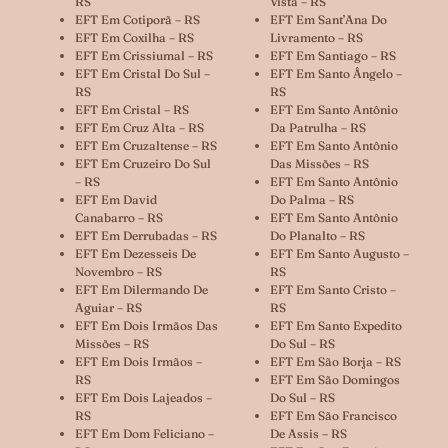
RS
Vista – RS
EFT Em Cotiporã – RS
EFT Em Sant’Ana Do
EFT Em Coxilha – RS
Livramento – RS
EFT Em Crissiumal – RS
EFT Em Santiago – RS
EFT Em Cristal Do Sul –
EFT Em Santo Ângelo –
RS
RS
EFT Em Cristal – RS
EFT Em Santo Antônio
EFT Em Cruz Alta – RS
Da Patrulha – RS
EFT Em Cruzaltense – RS
EFT Em Santo Antônio
EFT Em Cruzeiro Do Sul
Das Missões – RS
– RS
EFT Em Santo Antônio
EFT Em David
Do Palma – RS
Canabarro – RS
EFT Em Santo Antônio
EFT Em Derrubadas – RS
Do Planalto – RS
EFT Em Dezesseis De
EFT Em Santo Augusto –
Novembro – RS
RS
EFT Em Dilermando De
EFT Em Santo Cristo –
Aguiar – RS
RS
EFT Em Dois Irmãos Das
EFT Em Santo Expedito
Missões – RS
Do Sul – RS
EFT Em Dois Irmãos –
EFT Em São Borja – RS
RS
EFT Em São Domingos
EFT Em Dois Lajeados –
Do Sul – RS
RS
EFT Em São Francisco
EFT Em Dom Feliciano –
De Assis – RS