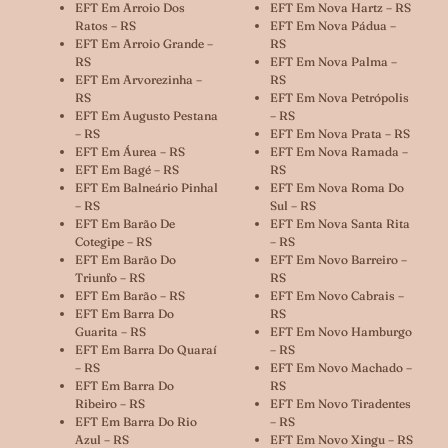
EFT Em Arroio Dos
EFT Em Nova Hartz – RS
Ratos – RS
EFT Em Nova Pádua –
EFT Em Arroio Grande –
RS
RS
EFT Em Nova Palma –
EFT Em Arvorezinha –
RS
RS
EFT Em Nova Petrópolis
EFT Em Augusto Pestana
– RS
– RS
EFT Em Nova Prata – RS
EFT Em Áurea – RS
EFT Em Nova Ramada –
EFT Em Bagé – RS
RS
EFT Em Balneário Pinhal
EFT Em Nova Roma Do
– RS
Sul – RS
EFT Em Barão De
EFT Em Nova Santa Rita
Cotegipe – RS
– RS
EFT Em Barão Do
EFT Em Novo Barreiro –
Triunfo – RS
RS
EFT Em Barão – RS
EFT Em Novo Cabrais –
EFT Em Barra Do
RS
Guarita – RS
EFT Em Novo Hamburgo
EFT Em Barra Do Quaraí
– RS
– RS
EFT Em Novo Machado –
EFT Em Barra Do
RS
Ribeiro – RS
EFT Em Novo Tiradentes
EFT Em Barra Do Rio
– RS
Azul – RS
EFT Em Novo Xingu – RS