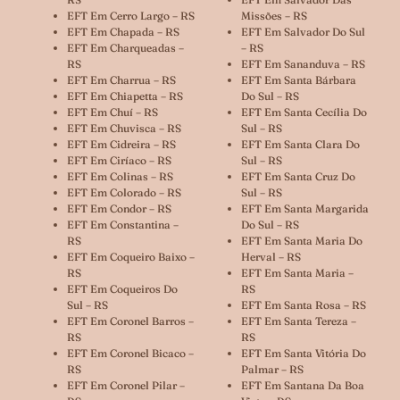
EFT Em Cerro Largo – RS
Missões – RS
EFT Em Chapada – RS
EFT Em Salvador Do Sul
EFT Em Charqueadas –
– RS
RS
EFT Em Sananduva – RS
EFT Em Charrua – RS
EFT Em Santa Bárbara
EFT Em Chiapetta – RS
Do Sul – RS
EFT Em Chuí – RS
EFT Em Santa Cecília Do
EFT Em Chuvisca – RS
Sul – RS
EFT Em Cidreira – RS
EFT Em Santa Clara Do
EFT Em Ciríaco – RS
Sul – RS
EFT Em Colinas – RS
EFT Em Santa Cruz Do
EFT Em Colorado – RS
Sul – RS
EFT Em Condor – RS
EFT Em Santa Margarida
EFT Em Constantina –
Do Sul – RS
RS
EFT Em Santa Maria Do
EFT Em Coqueiro Baixo –
Herval – RS
RS
EFT Em Santa Maria –
EFT Em Coqueiros Do
RS
Sul – RS
EFT Em Santa Rosa – RS
EFT Em Coronel Barros –
EFT Em Santa Tereza –
RS
RS
EFT Em Coronel Bicaco –
EFT Em Santa Vitória Do
RS
Palmar – RS
EFT Em Coronel Pilar –
EFT Em Santana Da Boa