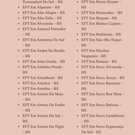
Tamandaré Do Sul – RS
EFT Em Morro Reuter –
EFT Em Alpestre – RS
RS
EFT Em Alto Alegre – RS
EFT Em Mostardas – RS
EFT Em Alto Feliz – RS
EFT Em Muçum – RS
EFT Em Alvorada – RS
EFT Em Muitos Capões –
EFT Em Amaral Ferrador
RS
– RS
EFT Em Muliterno – RS
EFT Em Ametista Do Sul
EFT Em Não-Me-Toque –
– RS
RS
EFT Em André Da Rocha
EFT Em Nicolau
– RS
Vergueiro – RS
EFT Em Anta Gorda – RS
EFT Em Nonoai – RS
EFT Em Antônio Prado –
EFT Em Nova Alvorada –
RS
RS
EFT Em Arambaré – RS
EFT Em Nova Araçá – RS
EFT Em Araricá – RS
EFT Em Nova Bassano –
EFT Em Aratiba – RS
RS
EFT Em Arroio Do Meio
EFT Em Nova Boa Vista –
– RS
RS
EFT Em Arroio Do Padre
EFT Em Nova Bréscia –
– RS
RS
EFT Em Arroio Do Sal –
EFT Em Nova Candelária
RS
– RS
EFT Em Arroio Do Tigre
EFT Em Nova Esperança
– RS
Do Sul – RS