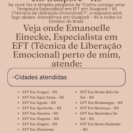
Se você fez a simples pergunta de “Como consigo uma
Terapeuta Especialista em EFT em Guaporé - RS
(Técnica de Liberação Emocional)?”, a resposta está
logo abaixo. Atendemos em Guaporé - RS e todos os
Estados do Brasil.
Veja onde Emanoelle
Einecke, Especialista em
EFT (Técnica de Liberação
Emocional) perto de mim,
atende:
Cidades atendidas
EFT Em Aceguá – RS
EFT Em Monte Belo Do
EFT Em Água Santa – RS
Sul – RS
EFT Em Agudo – RS
EFT Em Montenegro – RS
EFT Em Ajuricaba – RS
EFT Em Mormaço – RS
EFT Em Alecrim – RS
EFT Em Morrinhos Do
EFT Em Alegrete – RS
Sul – RS
EFT Em Alegria – RS
EFT Em Morro Redondo
EFT Em Almirante
– RS