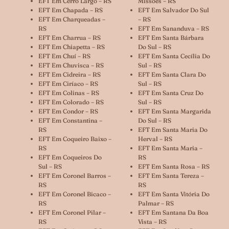
EFT Em Cerro Largo – RS
Missões – RS
EFT Em Chapada – RS
EFT Em Salvador Do Sul
EFT Em Charqueadas –
– RS
RS
EFT Em Sananduva – RS
EFT Em Charrua – RS
EFT Em Santa Bárbara
EFT Em Chiapetta – RS
Do Sul – RS
EFT Em Chuí – RS
EFT Em Santa Cecília Do
EFT Em Chuvisca – RS
Sul – RS
EFT Em Cidreira – RS
EFT Em Santa Clara Do
EFT Em Ciríaco – RS
Sul – RS
EFT Em Colinas – RS
EFT Em Santa Cruz Do
EFT Em Colorado – RS
Sul – RS
EFT Em Condor – RS
EFT Em Santa Margarida
EFT Em Constantina –
Do Sul – RS
RS
EFT Em Santa Maria Do
EFT Em Coqueiro Baixo –
Herval – RS
RS
EFT Em Santa Maria –
EFT Em Coqueiros Do
RS
Sul – RS
EFT Em Santa Rosa – RS
EFT Em Coronel Barros –
EFT Em Santa Tereza –
RS
RS
EFT Em Coronel Bicaco –
EFT Em Santa Vitória Do
RS
Palmar – RS
EFT Em Coronel Pilar –
EFT Em Santana Da Boa
RS
Vista – RS