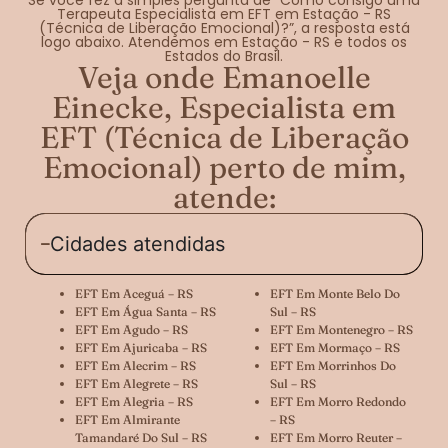
Terapeuta Especialista em EFT em Estação - RS
(Técnica de Liberação Emocional)?”, a resposta está
logo abaixo. Atendemos em Estação - RS e todos os
Estados do Brasil.
Veja onde Emanoelle
Einecke, Especialista em
EFT (Técnica de Liberação
Emocional) perto de mim,
atende:
Cidades atendidas
EFT Em Aceguá – RS
EFT Em Monte Belo Do
EFT Em Água Santa – RS
Sul – RS
EFT Em Agudo – RS
EFT Em Montenegro – RS
EFT Em Ajuricaba – RS
EFT Em Mormaço – RS
EFT Em Alecrim – RS
EFT Em Morrinhos Do
EFT Em Alegrete – RS
Sul – RS
EFT Em Alegria – RS
EFT Em Morro Redondo
EFT Em Almirante
– RS
Tamandaré Do Sul – RS
EFT Em Morro Reuter –