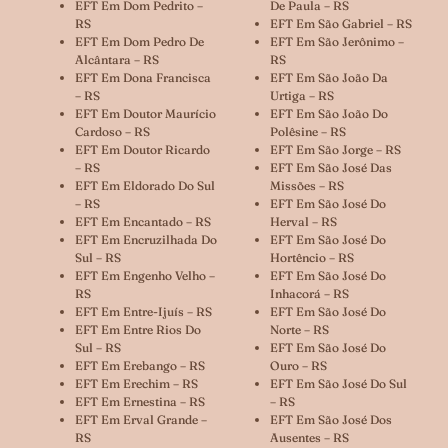
EFT Em Dom Pedrito –
De Paula – RS
RS
EFT Em São Gabriel – RS
EFT Em Dom Pedro De
EFT Em São Jerônimo –
Alcântara – RS
RS
EFT Em Dona Francisca
EFT Em São João Da
– RS
Urtiga – RS
EFT Em Doutor Maurício
EFT Em São João Do
Cardoso – RS
Polêsine – RS
EFT Em Doutor Ricardo
EFT Em São Jorge – RS
– RS
EFT Em São José Das
EFT Em Eldorado Do Sul
Missões – RS
– RS
EFT Em São José Do
EFT Em Encantado – RS
Herval – RS
EFT Em Encruzilhada Do
EFT Em São José Do
Sul – RS
Hortêncio – RS
EFT Em Engenho Velho –
EFT Em São José Do
RS
Inhacorá – RS
EFT Em Entre-Ijuís – RS
EFT Em São José Do
EFT Em Entre Rios Do
Norte – RS
Sul – RS
EFT Em São José Do
EFT Em Erebango – RS
Ouro – RS
EFT Em Erechim – RS
EFT Em São José Do Sul
EFT Em Ernestina – RS
– RS
EFT Em Erval Grande –
EFT Em São José Dos
RS
Ausentes – RS