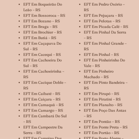
EFT Em Boqueirão Do
EFT Em Pedro Osório –
Leão – RS
RS
EFT Em Bossoroca – RS
EFT Em Pejuçara – RS
EFT Em Bozano – RS
EFT Em Pelotas – RS
EFT Em Braga – RS
EFT Em Picada Café – RS
EFT Em Brochier – RS
EFT Em Pinhal Da Serra
EFT Em Butiá – RS
– RS
EFT Em Caçapava Do
EFT Em Pinhal Grande –
Sul – RS
RS
EFT Em Cacequi – RS
EFT Em Pinhal – RS
EFT Em Cachoeira Do
EFT Em Pinheirinho Do
Sul – RS
Vale – RS
EFT Em Cachoeirinha –
EFT Em Pinheiro
RS
Machado – RS
EFT Em Cacique Doble –
EFT Em Pinto Bandeira –
RS
RS
EFT Em Caibaté – RS
EFT Em Pirapó – RS
EFT Em Caiçara – RS
EFT Em Piratini – RS
EFT Em Camaquã – RS
EFT Em Planalto – RS
EFT Em Camargo – RS
EFT Em Poço Das Antas
EFT Em Cambará Do Sul
– RS
– RS
EFT Em Pontão – RS
EFT Em Campestre Da
EFT Em Ponte Preta – RS
Serra – RS
EFT Em Portão – RS
EFT Em Campina Das
EFT Em Porto Alegre –