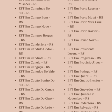
Missões – RS
RS
EFT Em Campinas Do
EFT Em Porto Lucena –
Sul – RS
RS
EFT Em Campo Bom –
EFT Em Porto Mauá – RS
RS
EFT Em Porto Vera Cruz
EFT Em Campo Novo –
– RS
RS
EFT Em Porto Xavier –
EFT Em Campos Borges
RS
– RS
EFT Em Pouso Novo –
EFT Em Candelária – RS
RS
EFT Em Cândido Godói –
EFT Em Presidente
RS
Lucena – RS
EFT Em Candiota – RS
EFT Em Progresso – RS
EFT Em Canela – RS
EFT Em Protásio Alves –
EFT Em Canguçu – RS
RS
EFT Em Canudos Do Vale
EFT Em Putinga – RS
– RS
EFT Em Quaraí – RS
EFT Em Capão Bonito Do
EFT Em Quatro Irmãos –
Sul – RS
RS
EFT Em Capão Da Canoa
EFT Em Quevedos – RS
– RS
EFT Em Quinze De
EFT Em Capão Do Cipó –
Novembro – RS
RS
EFT Em Redentora – RS
EFT Em Capão Do Leão –
EFT Em Relvado – RS
RS
EFT Em Restinga Sêca –