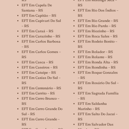
EFT Em Capela De
RS
Santana – RS
EFT Em Rio Dos Índios –
EFT Em Capitão – RS
RS
EFT Em Capivari Do Sul
EFT Em Rio Grande – RS
– RS
EFT Em Rio Pardo – RS
EFT Em Caraá – RS
EFT Em Riozinho – RS
EFT Em Carazinho – RS
EFT Em Roca Sales – RS
EFT Em Carlos Barbosa
EFT Em Rodeio Bonito –
– RS
RS
EFT Em Carlos Gomes –
EFT Em Rolador – RS
RS
EFT Em Rolante – RS
EFT Em Casca – RS
EFT Em Ronda Alta – RS
EFT Em Caseiros – RS
EFT Em Rondinha – RS
EFT Em Catuípe – RS
EFT Em Roque Gonzales
EFT Em Caxias Do Sul –
– RS
RS
EFT Em Rosário Do Sul –
EFT Em Centenário – RS
RS
EFT Em Cerrito – RS
EFT Em Sagrada Família
EFT Em Cerro Branco –
– RS
RS
EFT Em Saldanha
EFT Em Cerro Grande Do
Marinho – RS
Sul – RS
EFT Em Salto Do Jacuí –
EFT Em Cerro Grande –
RS
RS
EFT Em Salvador Das