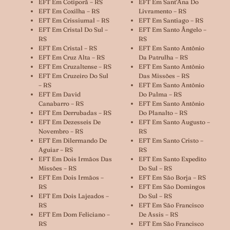
EFT Em Cotiporã – RS
EFT Em Sant’Ana Do
EFT Em Coxilha – RS
Livramento – RS
EFT Em Crissiumal – RS
EFT Em Santiago – RS
EFT Em Cristal Do Sul –
EFT Em Santo Ângelo –
RS
RS
EFT Em Cristal – RS
EFT Em Santo Antônio
EFT Em Cruz Alta – RS
Da Patrulha – RS
EFT Em Cruzaltense – RS
EFT Em Santo Antônio
EFT Em Cruzeiro Do Sul
Das Missões – RS
– RS
EFT Em Santo Antônio
EFT Em David
Do Palma – RS
Canabarro – RS
EFT Em Santo Antônio
EFT Em Derrubadas – RS
Do Planalto – RS
EFT Em Dezesseis De
EFT Em Santo Augusto –
Novembro – RS
RS
EFT Em Dilermando De
EFT Em Santo Cristo –
Aguiar – RS
RS
EFT Em Dois Irmãos Das
EFT Em Santo Expedito
Missões – RS
Do Sul – RS
EFT Em Dois Irmãos –
EFT Em São Borja – RS
RS
EFT Em São Domingos
EFT Em Dois Lajeados –
Do Sul – RS
RS
EFT Em São Francisco
EFT Em Dom Feliciano –
De Assis – RS
RS
EFT Em São Francisco