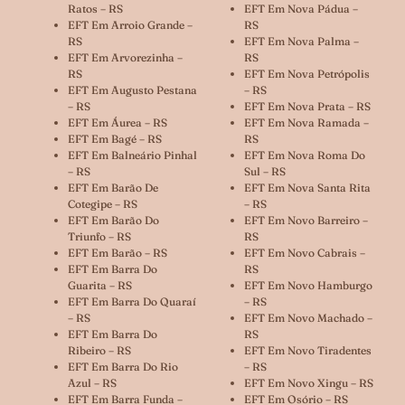
Ratos – RS
EFT Em Nova Pádua –
EFT Em Arroio Grande –
RS
RS
EFT Em Nova Palma –
EFT Em Arvorezinha –
RS
RS
EFT Em Nova Petrópolis
EFT Em Augusto Pestana
– RS
– RS
EFT Em Nova Prata – RS
EFT Em Áurea – RS
EFT Em Nova Ramada –
EFT Em Bagé – RS
RS
EFT Em Balneário Pinhal
EFT Em Nova Roma Do
– RS
Sul – RS
EFT Em Barão De
EFT Em Nova Santa Rita
Cotegipe – RS
– RS
EFT Em Barão Do
EFT Em Novo Barreiro –
Triunfo – RS
RS
EFT Em Barão – RS
EFT Em Novo Cabrais –
EFT Em Barra Do
RS
Guarita – RS
EFT Em Novo Hamburgo
EFT Em Barra Do Quaraí
– RS
– RS
EFT Em Novo Machado –
EFT Em Barra Do
RS
Ribeiro – RS
EFT Em Novo Tiradentes
EFT Em Barra Do Rio
– RS
Azul – RS
EFT Em Novo Xingu – RS
EFT Em Barra Funda –
EFT Em Osório – RS