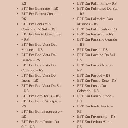
RS
EFT Em Paim Filho – RS
EFT Em Barracão – RS
EFT Em Palmares Do Sul
EFT Em Barros Cassal –
– RS
RS
EFT Em Palmeira Das
EFT Em Benjamin
Missões – RS
Constant Do Sul – RS
EFT Em Palmitinho – RS
EFT Em Bento Gonçalves
EFT Em Panambi – RS
– RS
EFT Em Pantano Grande
EFT Em Boa Vista Das
– RS
Missões – RS
EFT Em Paraí – RS
EFT Em Boa Vista Do
EFT Em Paraíso Do Sul –
Buricá – RS
RS
EFT Em Boa Vista Do
EFT Em Pareci Novo –
Cadeado – RS
RS
EFT Em Boa Vista Do
EFT Em Parobé – RS
Incra – RS
EFT Em Passa-Sete – RS
EFT Em Boa Vista Do Sul
EFT Em Passo Do
– RS
Sobrado – RS
EFT Em Bom Jesus – RS
EFT Em Passo Fundo –
EFT Em Bom Princípio –
RS
RS
EFT Em Paulo Bento –
EFT Em Bom Progresso –
RS
RS
EFT Em Paverama – RS
EFT Em Bom Retiro Do
EFT Em Pedras Altas –
Sul – RS
RS