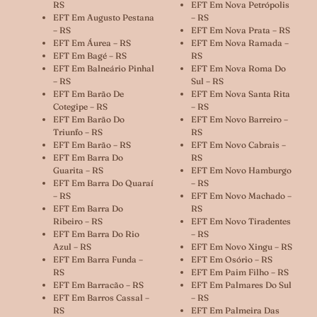
RS
EFT Em Nova Petrópolis
EFT Em Augusto Pestana
– RS
– RS
EFT Em Nova Prata – RS
EFT Em Áurea – RS
EFT Em Nova Ramada –
EFT Em Bagé – RS
RS
EFT Em Balneário Pinhal
EFT Em Nova Roma Do
– RS
Sul – RS
EFT Em Barão De
EFT Em Nova Santa Rita
Cotegipe – RS
– RS
EFT Em Barão Do
EFT Em Novo Barreiro –
Triunfo – RS
RS
EFT Em Barão – RS
EFT Em Novo Cabrais –
EFT Em Barra Do
RS
Guarita – RS
EFT Em Novo Hamburgo
EFT Em Barra Do Quaraí
– RS
– RS
EFT Em Novo Machado –
EFT Em Barra Do
RS
Ribeiro – RS
EFT Em Novo Tiradentes
EFT Em Barra Do Rio
– RS
Azul – RS
EFT Em Novo Xingu – RS
EFT Em Barra Funda –
EFT Em Osório – RS
RS
EFT Em Paim Filho – RS
EFT Em Barracão – RS
EFT Em Palmares Do Sul
EFT Em Barros Cassal –
– RS
RS
EFT Em Palmeira Das