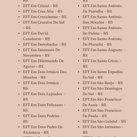
RS
RS
EFT Em Cristal – RS
EFT Em Santo Antônio
EFT Em Cruz Alta – RS
Da Patrulha – RS
EFT Em Cruzaltense – RS
EFT Em Santo Antônio
EFT Em Cruzeiro Do Sul
Das Missões – RS
– RS
EFT Em Santo Antônio
EFT Em David
Do Palma – RS
Canabarro – RS
EFT Em Santo Antônio
EFT Em Derrubadas – RS
Do Planalto – RS
EFT Em Dezesseis De
EFT Em Santo Augusto –
Novembro – RS
RS
EFT Em Dilermando De
EFT Em Santo Cristo –
Aguiar – RS
RS
EFT Em Dois Irmãos Das
EFT Em Santo Expedito
Missões – RS
Do Sul – RS
EFT Em Dois Irmãos –
EFT Em São Borja – RS
RS
EFT Em São Domingos
EFT Em Dois Lajeados –
Do Sul – RS
RS
EFT Em São Francisco
EFT Em Dom Feliciano –
De Assis – RS
RS
EFT Em São Francisco
EFT Em Dom Pedrito –
De Paula – RS
RS
EFT Em São Gabriel – RS
EFT Em Dom Pedro De
EFT Em São Jerônimo –
Alcântara – RS
RS