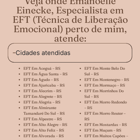
Veja onde Emanoelle
Einecke, Especialista em
EFT (Técnica de Liberação
Emocional) perto de mim,
atende:
Cidades atendidas
EFT Em Aceguá – RS
EFT Em Monte Belo Do
EFT Em Água Santa – RS
Sul – RS
EFT Em Agudo – RS
EFT Em Montenegro – RS
EFT Em Ajuricaba – RS
EFT Em Mormaço – RS
EFT Em Alecrim – RS
EFT Em Morrinhos Do
EFT Em Alegrete – RS
Sul – RS
EFT Em Alegria – RS
EFT Em Morro Redondo
EFT Em Almirante
– RS
Tamandaré Do Sul – RS
EFT Em Morro Reuter –
EFT Em Alpestre – RS
RS
EFT Em Alto Alegre – RS
EFT Em Mostardas – RS
EFT Em Alto Feliz – RS
EFT Em Muçum – RS
EFT Em Alvorada – RS
EFT Em Muitos Capões –