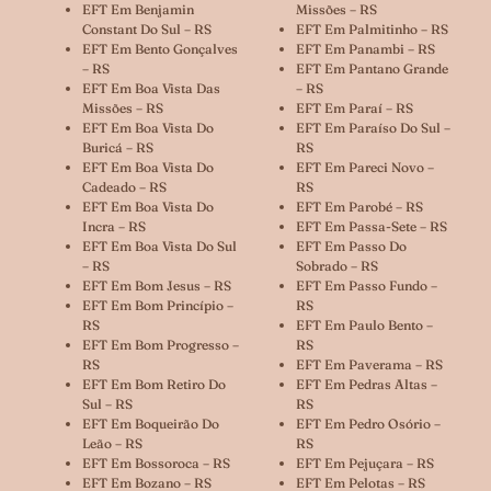
EFT Em Benjamin
Missões – RS
Constant Do Sul – RS
EFT Em Palmitinho – RS
EFT Em Bento Gonçalves
EFT Em Panambi – RS
– RS
EFT Em Pantano Grande
EFT Em Boa Vista Das
– RS
Missões – RS
EFT Em Paraí – RS
EFT Em Boa Vista Do
EFT Em Paraíso Do Sul –
Buricá – RS
RS
EFT Em Boa Vista Do
EFT Em Pareci Novo –
Cadeado – RS
RS
EFT Em Boa Vista Do
EFT Em Parobé – RS
Incra – RS
EFT Em Passa-Sete – RS
EFT Em Boa Vista Do Sul
EFT Em Passo Do
– RS
Sobrado – RS
EFT Em Bom Jesus – RS
EFT Em Passo Fundo –
EFT Em Bom Princípio –
RS
RS
EFT Em Paulo Bento –
EFT Em Bom Progresso –
RS
RS
EFT Em Paverama – RS
EFT Em Bom Retiro Do
EFT Em Pedras Altas –
Sul – RS
RS
EFT Em Boqueirão Do
EFT Em Pedro Osório –
Leão – RS
RS
EFT Em Bossoroca – RS
EFT Em Pejuçara – RS
EFT Em Bozano – RS
EFT Em Pelotas – RS