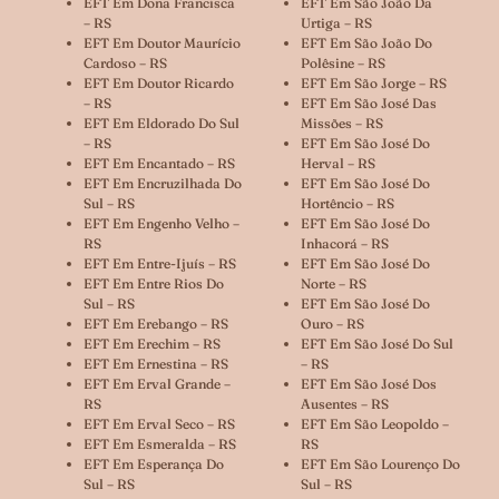
EFT Em Dona Francisca
EFT Em São João Da
– RS
Urtiga – RS
EFT Em Doutor Maurício
EFT Em São João Do
Cardoso – RS
Polêsine – RS
EFT Em Doutor Ricardo
EFT Em São Jorge – RS
– RS
EFT Em São José Das
EFT Em Eldorado Do Sul
Missões – RS
– RS
EFT Em São José Do
EFT Em Encantado – RS
Herval – RS
EFT Em Encruzilhada Do
EFT Em São José Do
Sul – RS
Hortêncio – RS
EFT Em Engenho Velho –
EFT Em São José Do
RS
Inhacorá – RS
EFT Em Entre-Ijuís – RS
EFT Em São José Do
EFT Em Entre Rios Do
Norte – RS
Sul – RS
EFT Em São José Do
EFT Em Erebango – RS
Ouro – RS
EFT Em Erechim – RS
EFT Em São José Do Sul
EFT Em Ernestina – RS
– RS
EFT Em Erval Grande –
EFT Em São José Dos
RS
Ausentes – RS
EFT Em Erval Seco – RS
EFT Em São Leopoldo –
EFT Em Esmeralda – RS
RS
EFT Em Esperança Do
EFT Em São Lourenço Do
Sul – RS
Sul – RS