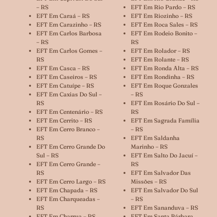
– RS
EFT Em Rio Pardo – RS
EFT Em Caraá – RS
EFT Em Riozinho – RS
EFT Em Carazinho – RS
EFT Em Roca Sales – RS
EFT Em Carlos Barbosa
EFT Em Rodeio Bonito –
– RS
RS
EFT Em Carlos Gomes –
EFT Em Rolador – RS
RS
EFT Em Rolante – RS
EFT Em Casca – RS
EFT Em Ronda Alta – RS
EFT Em Caseiros – RS
EFT Em Rondinha – RS
EFT Em Catuípe – RS
EFT Em Roque Gonzales
EFT Em Caxias Do Sul –
– RS
RS
EFT Em Rosário Do Sul –
EFT Em Centenário – RS
RS
EFT Em Cerrito – RS
EFT Em Sagrada Família
EFT Em Cerro Branco –
– RS
RS
EFT Em Saldanha
EFT Em Cerro Grande Do
Marinho – RS
Sul – RS
EFT Em Salto Do Jacuí –
EFT Em Cerro Grande –
RS
RS
EFT Em Salvador Das
EFT Em Cerro Largo – RS
Missões – RS
EFT Em Chapada – RS
EFT Em Salvador Do Sul
EFT Em Charqueadas –
– RS
RS
EFT Em Sananduva – RS
EFT Em Charrua – RS
EFT Em Santa Bárbara