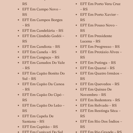
RS
EFT Em Porto Vera Cruz
EFT Em Campo Novo –
– RS
RS
EFT Em Porto Xavier –
EFT Em Campos Borges
RS
– RS
EFT Em Pouso Novo –
EFT Em Candelária – RS
RS
EFT Em Cândido Godói –
EFT Em Presidente
RS
Lucena – RS
EFT Em Candiota – RS
EFT Em Progresso – RS
EFT Em Canela – RS
EFT Em Protásio Alves –
EFT Em Canguçu – RS
RS
EFT Em Canudos Do Vale
EFT Em Putinga – RS
– RS
EFT Em Quaraí – RS
EFT Em Capão Bonito Do
EFT Em Quatro Irmãos –
Sul – RS
RS
EFT Em Capão Da Canoa
EFT Em Quevedos – RS
– RS
EFT Em Quinze De
EFT Em Capão Do Cipó –
Novembro – RS
RS
EFT Em Redentora – RS
EFT Em Capão Do Leão –
EFT Em Relvado – RS
RS
EFT Em Restinga Sêca –
EFT Em Capela De
RS
Santana – RS
EFT Em Rio Dos Índios –
EFT Em Capitão – RS
RS
EFT Em Capivari Do Sul
EFT Em Rio Grande – RS