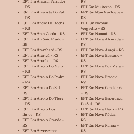
EFT Em Amaral Ferrador
RS
– RS
EFT Em Muliterno – RS
EFT Em Ametista Do Sul
EFT Em Não-Me-Toque –
– RS
RS
EFT Em André Da Rocha
EFT Em Nicolau
– RS
Vergueiro – RS
EFT Em Anta Gorda – RS
EFT Em Nonoai – RS
EFT Em Antônio Prado –
EFT Em Nova Alvorada –
RS
RS
EFT Em Arambaré – RS
EFT Em Nova Araçá – RS
EFT Em Araricá – RS
EFT Em Nova Bassano –
EFT Em Aratiba – RS
RS
EFT Em Arroio Do Meio
EFT Em Nova Boa Vista –
– RS
RS
EFT Em Arroio Do Padre
EFT Em Nova Bréscia –
– RS
RS
EFT Em Arroio Do Sal –
EFT Em Nova Candelária
RS
– RS
EFT Em Arroio Do Tigre
EFT Em Nova Esperança
– RS
Do Sul – RS
EFT Em Arroio Dos
EFT Em Nova Hartz – RS
Ratos – RS
EFT Em Nova Pádua –
EFT Em Arroio Grande –
RS
RS
EFT Em Nova Palma –
EFT Em Arvorezinha –
RS