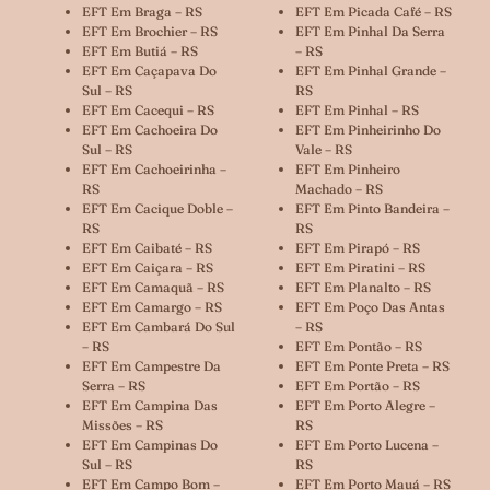
EFT Em Braga – RS
EFT Em Picada Café – RS
EFT Em Brochier – RS
EFT Em Pinhal Da Serra
EFT Em Butiá – RS
– RS
EFT Em Caçapava Do
EFT Em Pinhal Grande –
Sul – RS
RS
EFT Em Cacequi – RS
EFT Em Pinhal – RS
EFT Em Cachoeira Do
EFT Em Pinheirinho Do
Sul – RS
Vale – RS
EFT Em Cachoeirinha –
EFT Em Pinheiro
RS
Machado – RS
EFT Em Cacique Doble –
EFT Em Pinto Bandeira –
RS
RS
EFT Em Caibaté – RS
EFT Em Pirapó – RS
EFT Em Caiçara – RS
EFT Em Piratini – RS
EFT Em Camaquã – RS
EFT Em Planalto – RS
EFT Em Camargo – RS
EFT Em Poço Das Antas
EFT Em Cambará Do Sul
– RS
– RS
EFT Em Pontão – RS
EFT Em Campestre Da
EFT Em Ponte Preta – RS
Serra – RS
EFT Em Portão – RS
EFT Em Campina Das
EFT Em Porto Alegre –
Missões – RS
RS
EFT Em Campinas Do
EFT Em Porto Lucena –
Sul – RS
RS
EFT Em Campo Bom –
EFT Em Porto Mauá – RS