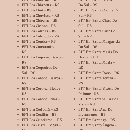
EFT Em Chiapetta – RS
Do Sul – RS
EFT Em Chuí – RS
EFT Em Santa Cecília Do
EFT Em Chuvisca – RS
Sul – RS
EFT Em Cidreira – RS
EFT Em Santa Clara Do
EFT Em Ciríaco – RS
Sul – RS
EFT Em Colinas – RS
EFT Em Santa Cruz Do
EFT Em Colorado – RS
Sul – RS
EFT Em Condor – RS
EFT Em Santa Margarida
EFT Em Constantina –
Do Sul – RS
RS
EFT Em Santa Maria Do
EFT Em Coqueiro Baixo –
Herval – RS
RS
EFT Em Santa Maria –
EFT Em Coqueiros Do
RS
Sul – RS
EFT Em Santa Rosa – RS
EFT Em Coronel Barros –
EFT Em Santa Tereza –
RS
RS
EFT Em Coronel Bicaco –
EFT Em Santa Vitória Do
RS
Palmar – RS
EFT Em Coronel Pilar –
EFT Em Santana Da Boa
RS
Vista – RS
EFT Em Cotiporã – RS
EFT Em Sant’Ana Do
EFT Em Coxilha – RS
Livramento – RS
EFT Em Crissiumal – RS
EFT Em Santiago – RS
EFT Em Cristal Do Sul –
EFT Em Santo Ângelo –