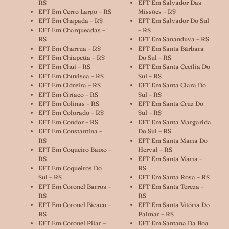
RS
EFT Em Salvador Das
EFT Em Cerro Largo – RS
Missões – RS
EFT Em Chapada – RS
EFT Em Salvador Do Sul
EFT Em Charqueadas –
– RS
RS
EFT Em Sananduva – RS
EFT Em Charrua – RS
EFT Em Santa Bárbara
EFT Em Chiapetta – RS
Do Sul – RS
EFT Em Chuí – RS
EFT Em Santa Cecília Do
EFT Em Chuvisca – RS
Sul – RS
EFT Em Cidreira – RS
EFT Em Santa Clara Do
EFT Em Ciríaco – RS
Sul – RS
EFT Em Colinas – RS
EFT Em Santa Cruz Do
EFT Em Colorado – RS
Sul – RS
EFT Em Condor – RS
EFT Em Santa Margarida
EFT Em Constantina –
Do Sul – RS
RS
EFT Em Santa Maria Do
EFT Em Coqueiro Baixo –
Herval – RS
RS
EFT Em Santa Maria –
EFT Em Coqueiros Do
RS
Sul – RS
EFT Em Santa Rosa – RS
EFT Em Coronel Barros –
EFT Em Santa Tereza –
RS
RS
EFT Em Coronel Bicaco –
EFT Em Santa Vitória Do
RS
Palmar – RS
EFT Em Coronel Pilar –
EFT Em Santana Da Boa