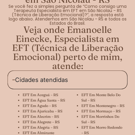
Se você fez a simples pergunta de “Como consigo uma
Terapeuta Especialista em EFT em São Nicolau - RS
(Técnica de Liberação Emocional)?”, a resposta está
logo abaixo. Atendemos em São Nicolau - RS e todos os
Estados do Brasil.
Veja onde Emanoelle
Einecke, Especialista em
EFT (Técnica de Liberação
Emocional) perto de mim,
atende:
Cidades atendidas
EFT Em Aceguá – RS
EFT Em Monte Belo Do
EFT Em Água Santa – RS
Sul – RS
EFT Em Agudo – RS
EFT Em Montenegro – RS
EFT Em Ajuricaba – RS
EFT Em Mormaço – RS
EFT Em Alecrim – RS
EFT Em Morrinhos Do
EFT Em Alegrete – RS
Sul – RS
EFT Em Alegria – RS
EFT Em Morro Redondo
EFT Em Almirante
– RS