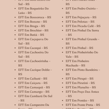
Sul – RS
RS
EFT Em Boqueirão Do
EFT Em Pedro Osório –
Leão – RS
RS
EFT Em Bossoroca – RS
EFT Em Pejuçara – RS
EFT Em Bozano – RS
EFT Em Pelotas – RS
EFT Em Braga – RS
EFT Em Picada Café – RS
EFT Em Brochier – RS
EFT Em Pinhal Da Serra
EFT Em Butiá – RS
– RS
EFT Em Caçapava Do
EFT Em Pinhal Grande –
Sul – RS
RS
EFT Em Cacequi – RS
EFT Em Pinhal – RS
EFT Em Cachoeira Do
EFT Em Pinheirinho Do
Sul – RS
Vale – RS
EFT Em Cachoeirinha –
EFT Em Pinheiro
RS
Machado – RS
EFT Em Cacique Doble –
EFT Em Pinto Bandeira –
RS
RS
EFT Em Caibaté – RS
EFT Em Pirapó – RS
EFT Em Caiçara – RS
EFT Em Piratini – RS
EFT Em Camaquã – RS
EFT Em Planalto – RS
EFT Em Camargo – RS
EFT Em Poço Das Antas
EFT Em Cambará Do Sul
– RS
– RS
EFT Em Pontão – RS
EFT Em Campestre Da
EFT Em Ponte Preta – RS