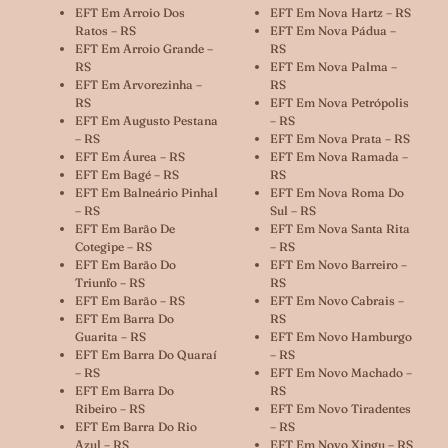
EFT Em Arroio Dos
EFT Em Nova Hartz – RS
Ratos – RS
EFT Em Nova Pádua –
EFT Em Arroio Grande –
RS
RS
EFT Em Nova Palma –
EFT Em Arvorezinha –
RS
RS
EFT Em Nova Petrópolis
EFT Em Augusto Pestana
– RS
– RS
EFT Em Nova Prata – RS
EFT Em Áurea – RS
EFT Em Nova Ramada –
EFT Em Bagé – RS
RS
EFT Em Balneário Pinhal
EFT Em Nova Roma Do
– RS
Sul – RS
EFT Em Barão De
EFT Em Nova Santa Rita
Cotegipe – RS
– RS
EFT Em Barão Do
EFT Em Novo Barreiro –
Triunfo – RS
RS
EFT Em Barão – RS
EFT Em Novo Cabrais –
EFT Em Barra Do
RS
Guarita – RS
EFT Em Novo Hamburgo
EFT Em Barra Do Quaraí
– RS
– RS
EFT Em Novo Machado –
EFT Em Barra Do
RS
Ribeiro – RS
EFT Em Novo Tiradentes
EFT Em Barra Do Rio
– RS
Azul – RS
EFT Em Novo Xingu – RS