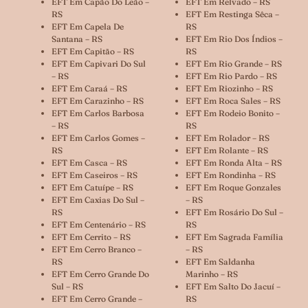
EFT Em Capão Do Leão –
EFT Em Relvado – RS
RS
EFT Em Restinga Sêca –
EFT Em Capela De
RS
Santana – RS
EFT Em Rio Dos Índios –
EFT Em Capitão – RS
RS
EFT Em Capivari Do Sul
EFT Em Rio Grande – RS
– RS
EFT Em Rio Pardo – RS
EFT Em Caraá – RS
EFT Em Riozinho – RS
EFT Em Carazinho – RS
EFT Em Roca Sales – RS
EFT Em Carlos Barbosa
EFT Em Rodeio Bonito –
– RS
RS
EFT Em Carlos Gomes –
EFT Em Rolador – RS
RS
EFT Em Rolante – RS
EFT Em Casca – RS
EFT Em Ronda Alta – RS
EFT Em Caseiros – RS
EFT Em Rondinha – RS
EFT Em Catuípe – RS
EFT Em Roque Gonzales
EFT Em Caxias Do Sul –
– RS
RS
EFT Em Rosário Do Sul –
EFT Em Centenário – RS
RS
EFT Em Cerrito – RS
EFT Em Sagrada Família
EFT Em Cerro Branco –
– RS
RS
EFT Em Saldanha
EFT Em Cerro Grande Do
Marinho – RS
Sul – RS
EFT Em Salto Do Jacuí –
EFT Em Cerro Grande –
RS