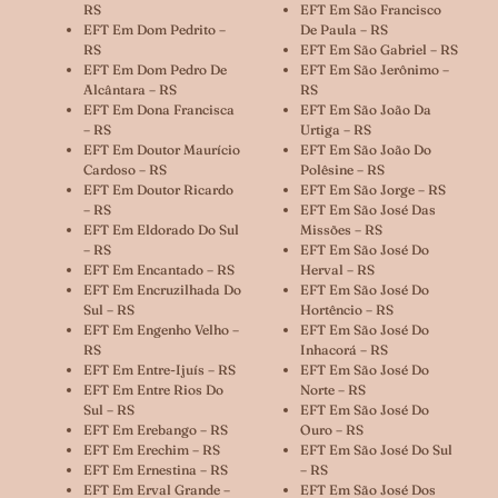
RS
EFT Em São Francisco
EFT Em Dom Pedrito –
De Paula – RS
RS
EFT Em São Gabriel – RS
EFT Em Dom Pedro De
EFT Em São Jerônimo –
Alcântara – RS
RS
EFT Em Dona Francisca
EFT Em São João Da
– RS
Urtiga – RS
EFT Em Doutor Maurício
EFT Em São João Do
Cardoso – RS
Polêsine – RS
EFT Em Doutor Ricardo
EFT Em São Jorge – RS
– RS
EFT Em São José Das
EFT Em Eldorado Do Sul
Missões – RS
– RS
EFT Em São José Do
EFT Em Encantado – RS
Herval – RS
EFT Em Encruzilhada Do
EFT Em São José Do
Sul – RS
Hortêncio – RS
EFT Em Engenho Velho –
EFT Em São José Do
RS
Inhacorá – RS
EFT Em Entre-Ijuís – RS
EFT Em São José Do
EFT Em Entre Rios Do
Norte – RS
Sul – RS
EFT Em São José Do
EFT Em Erebango – RS
Ouro – RS
EFT Em Erechim – RS
EFT Em São José Do Sul
EFT Em Ernestina – RS
– RS
EFT Em Erval Grande –
EFT Em São José Dos