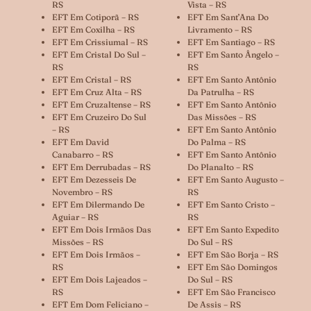
RS
Vista – RS
EFT Em Cotiporã – RS
EFT Em Sant’Ana Do
EFT Em Coxilha – RS
Livramento – RS
EFT Em Crissiumal – RS
EFT Em Santiago – RS
EFT Em Cristal Do Sul –
EFT Em Santo Ângelo –
RS
RS
EFT Em Cristal – RS
EFT Em Santo Antônio
EFT Em Cruz Alta – RS
Da Patrulha – RS
EFT Em Cruzaltense – RS
EFT Em Santo Antônio
EFT Em Cruzeiro Do Sul
Das Missões – RS
– RS
EFT Em Santo Antônio
EFT Em David
Do Palma – RS
Canabarro – RS
EFT Em Santo Antônio
EFT Em Derrubadas – RS
Do Planalto – RS
EFT Em Dezesseis De
EFT Em Santo Augusto –
Novembro – RS
RS
EFT Em Dilermando De
EFT Em Santo Cristo –
Aguiar – RS
RS
EFT Em Dois Irmãos Das
EFT Em Santo Expedito
Missões – RS
Do Sul – RS
EFT Em Dois Irmãos –
EFT Em São Borja – RS
RS
EFT Em São Domingos
EFT Em Dois Lajeados –
Do Sul – RS
RS
EFT Em São Francisco
EFT Em Dom Feliciano –
De Assis – RS