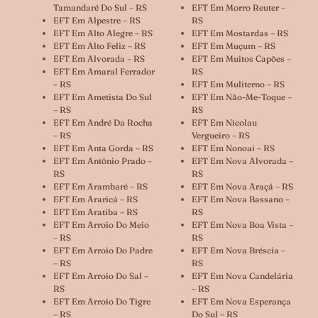
Tamandaré Do Sul – RS
EFT Em Morro Reuter –
EFT Em Alpestre – RS
RS
EFT Em Alto Alegre – RS
EFT Em Mostardas – RS
EFT Em Alto Feliz – RS
EFT Em Muçum – RS
EFT Em Alvorada – RS
EFT Em Muitos Capões –
EFT Em Amaral Ferrador
RS
– RS
EFT Em Muliterno – RS
EFT Em Ametista Do Sul
EFT Em Não-Me-Toque –
– RS
RS
EFT Em André Da Rocha
EFT Em Nicolau
– RS
Vergueiro – RS
EFT Em Anta Gorda – RS
EFT Em Nonoai – RS
EFT Em Antônio Prado –
EFT Em Nova Alvorada –
RS
RS
EFT Em Arambaré – RS
EFT Em Nova Araçá – RS
EFT Em Araricá – RS
EFT Em Nova Bassano –
EFT Em Aratiba – RS
RS
EFT Em Arroio Do Meio
EFT Em Nova Boa Vista –
– RS
RS
EFT Em Arroio Do Padre
EFT Em Nova Bréscia –
– RS
RS
EFT Em Arroio Do Sal –
EFT Em Nova Candelária
RS
– RS
EFT Em Arroio Do Tigre
EFT Em Nova Esperança
– RS
Do Sul – RS