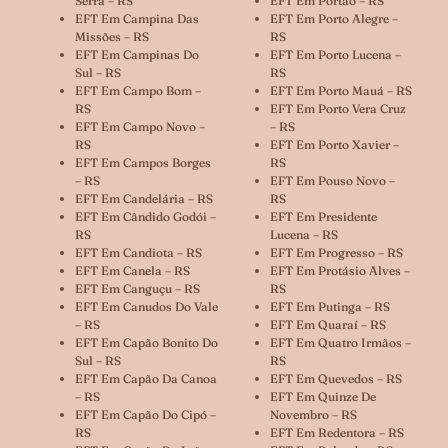
Serra – RS
EFT Em Portão – RS
EFT Em Campina Das
EFT Em Porto Alegre –
Missões – RS
RS
EFT Em Campinas Do
EFT Em Porto Lucena –
Sul – RS
RS
EFT Em Campo Bom –
EFT Em Porto Mauá – RS
RS
EFT Em Porto Vera Cruz
EFT Em Campo Novo –
– RS
RS
EFT Em Porto Xavier –
EFT Em Campos Borges
RS
– RS
EFT Em Pouso Novo –
EFT Em Candelária – RS
RS
EFT Em Cândido Godói –
EFT Em Presidente
RS
Lucena – RS
EFT Em Candiota – RS
EFT Em Progresso – RS
EFT Em Canela – RS
EFT Em Protásio Alves –
EFT Em Canguçu – RS
RS
EFT Em Canudos Do Vale
EFT Em Putinga – RS
– RS
EFT Em Quaraí – RS
EFT Em Capão Bonito Do
EFT Em Quatro Irmãos –
Sul – RS
RS
EFT Em Capão Da Canoa
EFT Em Quevedos – RS
– RS
EFT Em Quinze De
EFT Em Capão Do Cipó –
Novembro – RS
RS
EFT Em Redentora – RS