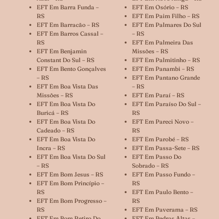
EFT Em Barra Funda –
EFT Em Osório – RS
RS
EFT Em Paim Filho – RS
EFT Em Barracão – RS
EFT Em Palmares Do Sul
EFT Em Barros Cassal –
– RS
RS
EFT Em Palmeira Das
EFT Em Benjamin
Missões – RS
Constant Do Sul – RS
EFT Em Palmitinho – RS
EFT Em Bento Gonçalves
EFT Em Panambi – RS
– RS
EFT Em Pantano Grande
EFT Em Boa Vista Das
– RS
Missões – RS
EFT Em Paraí – RS
EFT Em Boa Vista Do
EFT Em Paraíso Do Sul –
Buricá – RS
RS
EFT Em Boa Vista Do
EFT Em Pareci Novo –
Cadeado – RS
RS
EFT Em Boa Vista Do
EFT Em Parobé – RS
Incra – RS
EFT Em Passa-Sete – RS
EFT Em Boa Vista Do Sul
EFT Em Passo Do
– RS
Sobrado – RS
EFT Em Bom Jesus – RS
EFT Em Passo Fundo –
EFT Em Bom Princípio –
RS
RS
EFT Em Paulo Bento –
EFT Em Bom Progresso –
RS
RS
EFT Em Paverama – RS
EFT Em Bom Retiro Do
EFT Em Pedras Altas –