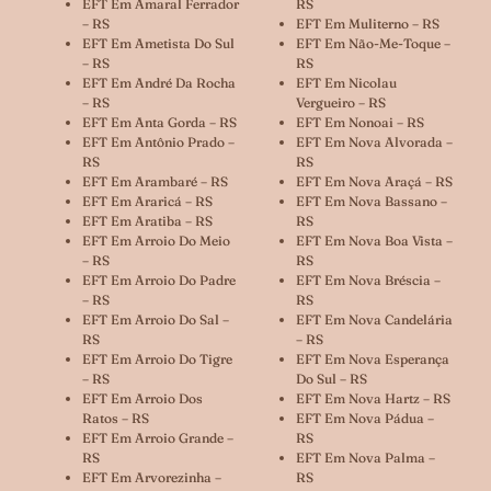
EFT Em Amaral Ferrador
RS
– RS
EFT Em Muliterno – RS
EFT Em Ametista Do Sul
EFT Em Não-Me-Toque –
– RS
RS
EFT Em André Da Rocha
EFT Em Nicolau
– RS
Vergueiro – RS
EFT Em Anta Gorda – RS
EFT Em Nonoai – RS
EFT Em Antônio Prado –
EFT Em Nova Alvorada –
RS
RS
EFT Em Arambaré – RS
EFT Em Nova Araçá – RS
EFT Em Araricá – RS
EFT Em Nova Bassano –
EFT Em Aratiba – RS
RS
EFT Em Arroio Do Meio
EFT Em Nova Boa Vista –
– RS
RS
EFT Em Arroio Do Padre
EFT Em Nova Bréscia –
– RS
RS
EFT Em Arroio Do Sal –
EFT Em Nova Candelária
RS
– RS
EFT Em Arroio Do Tigre
EFT Em Nova Esperança
– RS
Do Sul – RS
EFT Em Arroio Dos
EFT Em Nova Hartz – RS
Ratos – RS
EFT Em Nova Pádua –
EFT Em Arroio Grande –
RS
RS
EFT Em Nova Palma –
EFT Em Arvorezinha –
RS