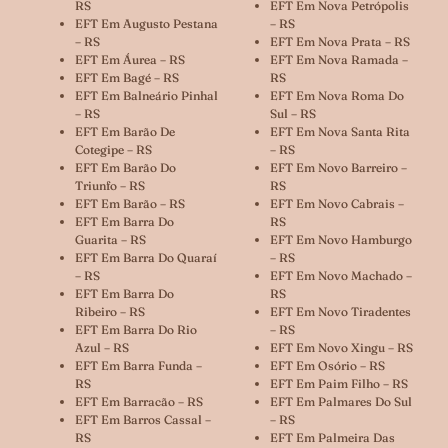
RS
EFT Em Nova Petrópolis
EFT Em Augusto Pestana
– RS
– RS
EFT Em Nova Prata – RS
EFT Em Áurea – RS
EFT Em Nova Ramada –
EFT Em Bagé – RS
RS
EFT Em Balneário Pinhal
EFT Em Nova Roma Do
– RS
Sul – RS
EFT Em Barão De
EFT Em Nova Santa Rita
Cotegipe – RS
– RS
EFT Em Barão Do
EFT Em Novo Barreiro –
Triunfo – RS
RS
EFT Em Barão – RS
EFT Em Novo Cabrais –
EFT Em Barra Do
RS
Guarita – RS
EFT Em Novo Hamburgo
EFT Em Barra Do Quaraí
– RS
– RS
EFT Em Novo Machado –
EFT Em Barra Do
RS
Ribeiro – RS
EFT Em Novo Tiradentes
EFT Em Barra Do Rio
– RS
Azul – RS
EFT Em Novo Xingu – RS
EFT Em Barra Funda –
EFT Em Osório – RS
RS
EFT Em Paim Filho – RS
EFT Em Barracão – RS
EFT Em Palmares Do Sul
EFT Em Barros Cassal –
– RS
RS
EFT Em Palmeira Das