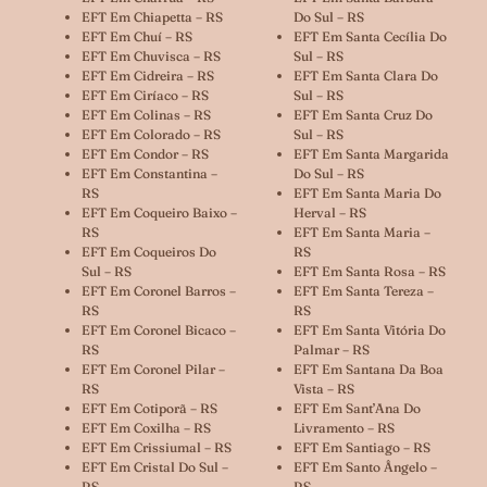
EFT Em Chiapetta – RS
Do Sul – RS
EFT Em Chuí – RS
EFT Em Santa Cecília Do
EFT Em Chuvisca – RS
Sul – RS
EFT Em Cidreira – RS
EFT Em Santa Clara Do
EFT Em Ciríaco – RS
Sul – RS
EFT Em Colinas – RS
EFT Em Santa Cruz Do
EFT Em Colorado – RS
Sul – RS
EFT Em Condor – RS
EFT Em Santa Margarida
EFT Em Constantina –
Do Sul – RS
RS
EFT Em Santa Maria Do
EFT Em Coqueiro Baixo –
Herval – RS
RS
EFT Em Santa Maria –
EFT Em Coqueiros Do
RS
Sul – RS
EFT Em Santa Rosa – RS
EFT Em Coronel Barros –
EFT Em Santa Tereza –
RS
RS
EFT Em Coronel Bicaco –
EFT Em Santa Vitória Do
RS
Palmar – RS
EFT Em Coronel Pilar –
EFT Em Santana Da Boa
RS
Vista – RS
EFT Em Cotiporã – RS
EFT Em Sant’Ana Do
EFT Em Coxilha – RS
Livramento – RS
EFT Em Crissiumal – RS
EFT Em Santiago – RS
EFT Em Cristal Do Sul –
EFT Em Santo Ângelo –
RS
RS