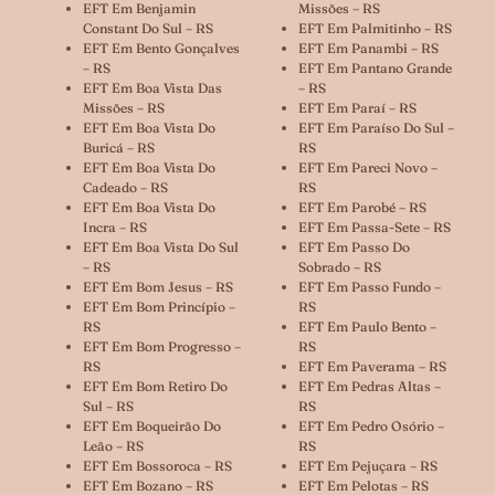
EFT Em Benjamin
Missões – RS
Constant Do Sul – RS
EFT Em Palmitinho – RS
EFT Em Bento Gonçalves
EFT Em Panambi – RS
– RS
EFT Em Pantano Grande
EFT Em Boa Vista Das
– RS
Missões – RS
EFT Em Paraí – RS
EFT Em Boa Vista Do
EFT Em Paraíso Do Sul –
Buricá – RS
RS
EFT Em Boa Vista Do
EFT Em Pareci Novo –
Cadeado – RS
RS
EFT Em Boa Vista Do
EFT Em Parobé – RS
Incra – RS
EFT Em Passa-Sete – RS
EFT Em Boa Vista Do Sul
EFT Em Passo Do
– RS
Sobrado – RS
EFT Em Bom Jesus – RS
EFT Em Passo Fundo –
EFT Em Bom Princípio –
RS
RS
EFT Em Paulo Bento –
EFT Em Bom Progresso –
RS
RS
EFT Em Paverama – RS
EFT Em Bom Retiro Do
EFT Em Pedras Altas –
Sul – RS
RS
EFT Em Boqueirão Do
EFT Em Pedro Osório –
Leão – RS
RS
EFT Em Bossoroca – RS
EFT Em Pejuçara – RS
EFT Em Bozano – RS
EFT Em Pelotas – RS