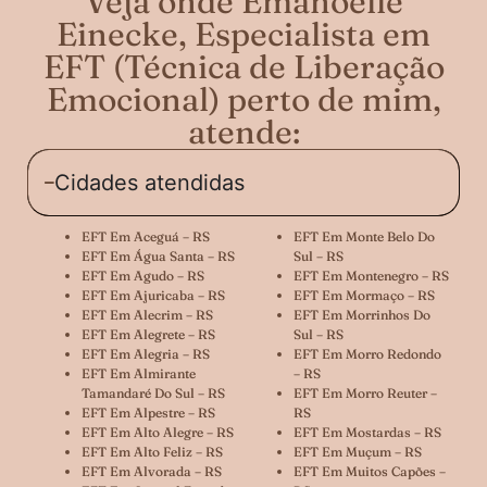
Veja onde Emanoelle
Einecke, Especialista em
EFT (Técnica de Liberação
Emocional) perto de mim,
atende:
Cidades atendidas
EFT Em Aceguá – RS
EFT Em Monte Belo Do
EFT Em Água Santa – RS
Sul – RS
EFT Em Agudo – RS
EFT Em Montenegro – RS
EFT Em Ajuricaba – RS
EFT Em Mormaço – RS
EFT Em Alecrim – RS
EFT Em Morrinhos Do
EFT Em Alegrete – RS
Sul – RS
EFT Em Alegria – RS
EFT Em Morro Redondo
EFT Em Almirante
– RS
Tamandaré Do Sul – RS
EFT Em Morro Reuter –
EFT Em Alpestre – RS
RS
EFT Em Alto Alegre – RS
EFT Em Mostardas – RS
EFT Em Alto Feliz – RS
EFT Em Muçum – RS
EFT Em Alvorada – RS
EFT Em Muitos Capões –