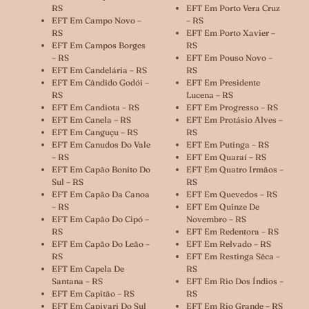
RS
EFT Em Porto Vera Cruz
EFT Em Campo Novo –
– RS
RS
EFT Em Porto Xavier –
EFT Em Campos Borges
RS
– RS
EFT Em Pouso Novo –
EFT Em Candelária – RS
RS
EFT Em Cândido Godói –
EFT Em Presidente
RS
Lucena – RS
EFT Em Candiota – RS
EFT Em Progresso – RS
EFT Em Canela – RS
EFT Em Protásio Alves –
EFT Em Canguçu – RS
RS
EFT Em Canudos Do Vale
EFT Em Putinga – RS
– RS
EFT Em Quaraí – RS
EFT Em Capão Bonito Do
EFT Em Quatro Irmãos –
Sul – RS
RS
EFT Em Capão Da Canoa
EFT Em Quevedos – RS
– RS
EFT Em Quinze De
EFT Em Capão Do Cipó –
Novembro – RS
RS
EFT Em Redentora – RS
EFT Em Capão Do Leão –
EFT Em Relvado – RS
RS
EFT Em Restinga Sêca –
EFT Em Capela De
RS
Santana – RS
EFT Em Rio Dos Índios –
EFT Em Capitão – RS
RS
EFT Em Capivari Do Sul
EFT Em Rio Grande – RS