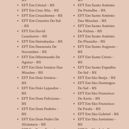
EFT Em Cristal – RS
EFT Em Santo Antônio
EFT Em Cruz Alta – RS
Da Patrulha – RS
EFT Em Cruzaltense – RS
EFT Em Santo Antônio
EFT Em Cruzeiro Do Sul
Das Missões – RS
– RS
EFT Em Santo Antônio
EFT Em David
Do Palma – RS
Canabarro – RS
EFT Em Santo Antônio
EFT Em Derrubadas – RS
Do Planalto – RS
EFT Em Dezesseis De
EFT Em Santo Augusto –
Novembro – RS
RS
EFT Em Dilermando De
EFT Em Santo Cristo –
Aguiar – RS
RS
EFT Em Dois Irmãos Das
EFT Em Santo Expedito
Missões – RS
Do Sul – RS
EFT Em Dois Irmãos –
EFT Em São Borja – RS
RS
EFT Em São Domingos
EFT Em Dois Lajeados –
Do Sul – RS
RS
EFT Em São Francisco
EFT Em Dom Feliciano –
De Assis – RS
RS
EFT Em São Francisco
EFT Em Dom Pedrito –
De Paula – RS
RS
EFT Em São Gabriel – RS
EFT Em Dom Pedro De
EFT Em São Jerônimo –
Alcântara – RS
RS