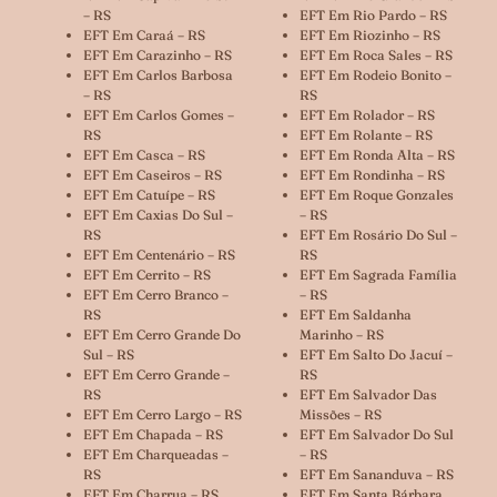
– RS
EFT Em Rio Pardo – RS
EFT Em Caraá – RS
EFT Em Riozinho – RS
EFT Em Carazinho – RS
EFT Em Roca Sales – RS
EFT Em Carlos Barbosa
EFT Em Rodeio Bonito –
– RS
RS
EFT Em Carlos Gomes –
EFT Em Rolador – RS
RS
EFT Em Rolante – RS
EFT Em Casca – RS
EFT Em Ronda Alta – RS
EFT Em Caseiros – RS
EFT Em Rondinha – RS
EFT Em Catuípe – RS
EFT Em Roque Gonzales
EFT Em Caxias Do Sul –
– RS
RS
EFT Em Rosário Do Sul –
EFT Em Centenário – RS
RS
EFT Em Cerrito – RS
EFT Em Sagrada Família
EFT Em Cerro Branco –
– RS
RS
EFT Em Saldanha
EFT Em Cerro Grande Do
Marinho – RS
Sul – RS
EFT Em Salto Do Jacuí –
EFT Em Cerro Grande –
RS
RS
EFT Em Salvador Das
EFT Em Cerro Largo – RS
Missões – RS
EFT Em Chapada – RS
EFT Em Salvador Do Sul
EFT Em Charqueadas –
– RS
RS
EFT Em Sananduva – RS
EFT Em Charrua – RS
EFT Em Santa Bárbara