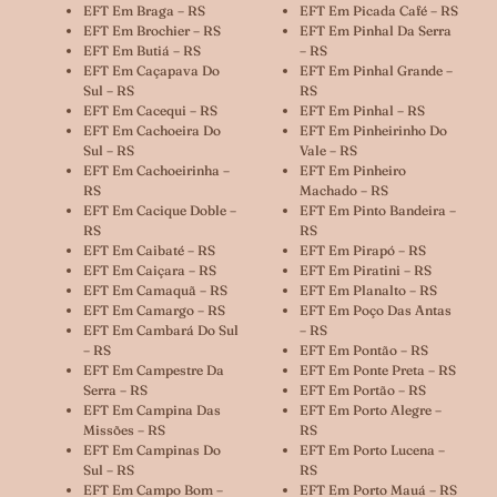
EFT Em Braga – RS
EFT Em Picada Café – RS
EFT Em Brochier – RS
EFT Em Pinhal Da Serra
EFT Em Butiá – RS
– RS
EFT Em Caçapava Do
EFT Em Pinhal Grande –
Sul – RS
RS
EFT Em Cacequi – RS
EFT Em Pinhal – RS
EFT Em Cachoeira Do
EFT Em Pinheirinho Do
Sul – RS
Vale – RS
EFT Em Cachoeirinha –
EFT Em Pinheiro
RS
Machado – RS
EFT Em Cacique Doble –
EFT Em Pinto Bandeira –
RS
RS
EFT Em Caibaté – RS
EFT Em Pirapó – RS
EFT Em Caiçara – RS
EFT Em Piratini – RS
EFT Em Camaquã – RS
EFT Em Planalto – RS
EFT Em Camargo – RS
EFT Em Poço Das Antas
EFT Em Cambará Do Sul
– RS
– RS
EFT Em Pontão – RS
EFT Em Campestre Da
EFT Em Ponte Preta – RS
Serra – RS
EFT Em Portão – RS
EFT Em Campina Das
EFT Em Porto Alegre –
Missões – RS
RS
EFT Em Campinas Do
EFT Em Porto Lucena –
Sul – RS
RS
EFT Em Campo Bom –
EFT Em Porto Mauá – RS