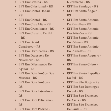
EFT Em Coxilha – RS
Livramento – RS
EFT Em Crissiumal – RS
EFT Em Santiago – RS
EFT Em Cristal Do Sul –
EFT Em Santo Ângelo –
RS
RS
EFT Em Cristal – RS
EFT Em Santo Antônio
EFT Em Cruz Alta – RS
Da Patrulha – RS
EFT Em Cruzaltense – RS
EFT Em Santo Antônio
EFT Em Cruzeiro Do Sul
Das Missões – RS
– RS
EFT Em Santo Antônio
EFT Em David
Do Palma – RS
Canabarro – RS
EFT Em Santo Antônio
EFT Em Derrubadas – RS
Do Planalto – RS
EFT Em Dezesseis De
EFT Em Santo Augusto –
Novembro – RS
RS
EFT Em Dilermando De
EFT Em Santo Cristo –
Aguiar – RS
RS
EFT Em Dois Irmãos Das
EFT Em Santo Expedito
Missões – RS
Do Sul – RS
EFT Em Dois Irmãos –
EFT Em São Borja – RS
RS
EFT Em São Domingos
EFT Em Dois Lajeados –
Do Sul – RS
RS
EFT Em São Francisco
EFT Em Dom Feliciano –
De Assis – RS
RS
EFT Em São Francisco
EFT Em Dom Pedrito –
De Paula – RS