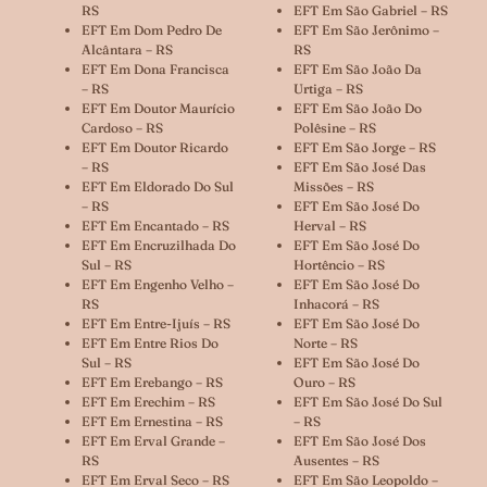
RS
EFT Em São Gabriel – RS
EFT Em Dom Pedro De
EFT Em São Jerônimo –
Alcântara – RS
RS
EFT Em Dona Francisca
EFT Em São João Da
– RS
Urtiga – RS
EFT Em Doutor Maurício
EFT Em São João Do
Cardoso – RS
Polêsine – RS
EFT Em Doutor Ricardo
EFT Em São Jorge – RS
– RS
EFT Em São José Das
EFT Em Eldorado Do Sul
Missões – RS
– RS
EFT Em São José Do
EFT Em Encantado – RS
Herval – RS
EFT Em Encruzilhada Do
EFT Em São José Do
Sul – RS
Hortêncio – RS
EFT Em Engenho Velho –
EFT Em São José Do
RS
Inhacorá – RS
EFT Em Entre-Ijuís – RS
EFT Em São José Do
EFT Em Entre Rios Do
Norte – RS
Sul – RS
EFT Em São José Do
EFT Em Erebango – RS
Ouro – RS
EFT Em Erechim – RS
EFT Em São José Do Sul
EFT Em Ernestina – RS
– RS
EFT Em Erval Grande –
EFT Em São José Dos
RS
Ausentes – RS
EFT Em Erval Seco – RS
EFT Em São Leopoldo –