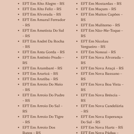
EFT Em Alto Alegre – RS
EFT Em Mostardas – RS
EFT Em Alto Feliz – RS
EFT Em Muçum – RS
EFT Em Alvorada – RS
EFT Em Muitos Capões –
EFT Em Amaral Ferrador
RS
– RS
EFT Em Muliterno – RS
EFT Em Ametista Do Sul
EFT Em Não-Me-Toque –
– RS
RS
EFT Em André Da Rocha
EFT Em Nicolau
– RS
Vergueiro – RS
EFT Em Anta Gorda – RS
EFT Em Nonoai – RS
EFT Em Antônio Prado –
EFT Em Nova Alvorada –
RS
RS
EFT Em Arambaré – RS
EFT Em Nova Araçá – RS
EFT Em Araricá – RS
EFT Em Nova Bassano –
EFT Em Aratiba – RS
RS
EFT Em Arroio Do Meio
EFT Em Nova Boa Vista –
– RS
RS
EFT Em Arroio Do Padre
EFT Em Nova Bréscia –
– RS
RS
EFT Em Arroio Do Sal –
EFT Em Nova Candelária
RS
– RS
EFT Em Arroio Do Tigre
EFT Em Nova Esperança
– RS
Do Sul – RS
EFT Em Arroio Dos
EFT Em Nova Hartz – RS
Ratos – RS
EFT Em Nova Pádua –