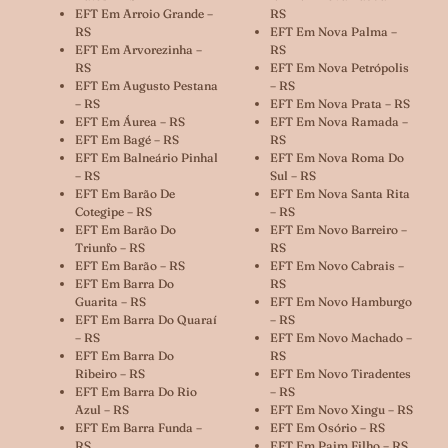
EFT Em Arroio Grande –
RS
RS
EFT Em Nova Palma –
EFT Em Arvorezinha –
RS
RS
EFT Em Nova Petrópolis
EFT Em Augusto Pestana
– RS
– RS
EFT Em Nova Prata – RS
EFT Em Áurea – RS
EFT Em Nova Ramada –
EFT Em Bagé – RS
RS
EFT Em Balneário Pinhal
EFT Em Nova Roma Do
– RS
Sul – RS
EFT Em Barão De
EFT Em Nova Santa Rita
Cotegipe – RS
– RS
EFT Em Barão Do
EFT Em Novo Barreiro –
Triunfo – RS
RS
EFT Em Barão – RS
EFT Em Novo Cabrais –
EFT Em Barra Do
RS
Guarita – RS
EFT Em Novo Hamburgo
EFT Em Barra Do Quaraí
– RS
– RS
EFT Em Novo Machado –
EFT Em Barra Do
RS
Ribeiro – RS
EFT Em Novo Tiradentes
EFT Em Barra Do Rio
– RS
Azul – RS
EFT Em Novo Xingu – RS
EFT Em Barra Funda –
EFT Em Osório – RS
RS
EFT Em Paim Filho – RS