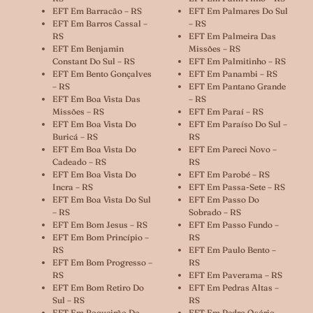
EFT Em Barracão – RS
EFT Em Palmares Do Sul
EFT Em Barros Cassal –
– RS
RS
EFT Em Palmeira Das
EFT Em Benjamin
Missões – RS
Constant Do Sul – RS
EFT Em Palmitinho – RS
EFT Em Bento Gonçalves
EFT Em Panambi – RS
– RS
EFT Em Pantano Grande
EFT Em Boa Vista Das
– RS
Missões – RS
EFT Em Paraí – RS
EFT Em Boa Vista Do
EFT Em Paraíso Do Sul –
Buricá – RS
RS
EFT Em Boa Vista Do
EFT Em Pareci Novo –
Cadeado – RS
RS
EFT Em Boa Vista Do
EFT Em Parobé – RS
Incra – RS
EFT Em Passa-Sete – RS
EFT Em Boa Vista Do Sul
EFT Em Passo Do
– RS
Sobrado – RS
EFT Em Bom Jesus – RS
EFT Em Passo Fundo –
EFT Em Bom Princípio –
RS
RS
EFT Em Paulo Bento –
EFT Em Bom Progresso –
RS
RS
EFT Em Paverama – RS
EFT Em Bom Retiro Do
EFT Em Pedras Altas –
Sul – RS
RS
EFT Em Boqueirão Do
EFT Em Pedro Osório –