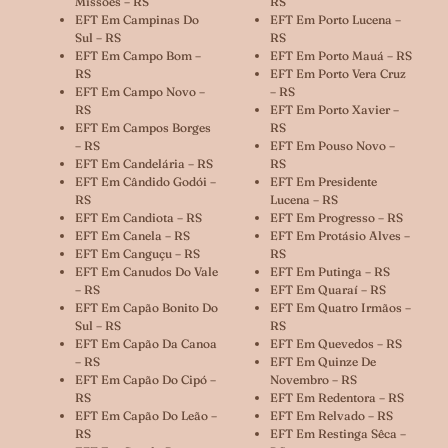
Missões – RS
RS
EFT Em Campinas Do
EFT Em Porto Lucena –
Sul – RS
RS
EFT Em Campo Bom –
EFT Em Porto Mauá – RS
RS
EFT Em Porto Vera Cruz
EFT Em Campo Novo –
– RS
RS
EFT Em Porto Xavier –
EFT Em Campos Borges
RS
– RS
EFT Em Pouso Novo –
EFT Em Candelária – RS
RS
EFT Em Cândido Godói –
EFT Em Presidente
RS
Lucena – RS
EFT Em Candiota – RS
EFT Em Progresso – RS
EFT Em Canela – RS
EFT Em Protásio Alves –
EFT Em Canguçu – RS
RS
EFT Em Canudos Do Vale
EFT Em Putinga – RS
– RS
EFT Em Quaraí – RS
EFT Em Capão Bonito Do
EFT Em Quatro Irmãos –
Sul – RS
RS
EFT Em Capão Da Canoa
EFT Em Quevedos – RS
– RS
EFT Em Quinze De
EFT Em Capão Do Cipó –
Novembro – RS
RS
EFT Em Redentora – RS
EFT Em Capão Do Leão –
EFT Em Relvado – RS
RS
EFT Em Restinga Sêca –