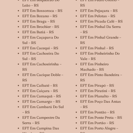
Leão – RS
RS
EFT Em Bossoroca – RS
EFT Em Pejuçara – RS
EFT Em Bozano – RS
EFT Em Pelotas – RS
EFT Em Braga – RS
EFT Em Picada Café – RS
EFT Em Brochier – RS
EFT Em Pinhal Da Serra
EFT Em Butiá – RS
– RS
EFT Em Caçapava Do
EFT Em Pinhal Grande –
Sul – RS
RS
EFT Em Cacequi – RS
EFT Em Pinhal – RS
EFT Em Cachoeira Do
EFT Em Pinheirinho Do
Sul – RS
Vale – RS
EFT Em Cachoeirinha –
EFT Em Pinheiro
RS
Machado – RS
EFT Em Cacique Doble –
EFT Em Pinto Bandeira –
RS
RS
EFT Em Caibaté – RS
EFT Em Pirapó – RS
EFT Em Caiçara – RS
EFT Em Piratini – RS
EFT Em Camaquã – RS
EFT Em Planalto – RS
EFT Em Camargo – RS
EFT Em Poço Das Antas
EFT Em Cambará Do Sul
– RS
– RS
EFT Em Pontão – RS
EFT Em Campestre Da
EFT Em Ponte Preta – RS
Serra – RS
EFT Em Portão – RS
EFT Em Campina Das
EFT Em Porto Alegre –