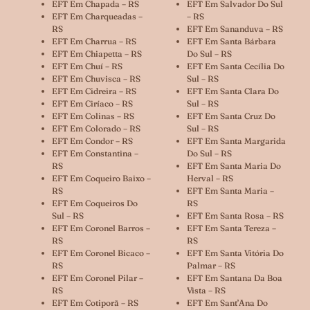
EFT Em Chapada – RS
EFT Em Salvador Do Sul
EFT Em Charqueadas –
– RS
RS
EFT Em Sananduva – RS
EFT Em Charrua – RS
EFT Em Santa Bárbara
EFT Em Chiapetta – RS
Do Sul – RS
EFT Em Chuí – RS
EFT Em Santa Cecília Do
EFT Em Chuvisca – RS
Sul – RS
EFT Em Cidreira – RS
EFT Em Santa Clara Do
EFT Em Ciríaco – RS
Sul – RS
EFT Em Colinas – RS
EFT Em Santa Cruz Do
EFT Em Colorado – RS
Sul – RS
EFT Em Condor – RS
EFT Em Santa Margarida
EFT Em Constantina –
Do Sul – RS
RS
EFT Em Santa Maria Do
EFT Em Coqueiro Baixo –
Herval – RS
RS
EFT Em Santa Maria –
EFT Em Coqueiros Do
RS
Sul – RS
EFT Em Santa Rosa – RS
EFT Em Coronel Barros –
EFT Em Santa Tereza –
RS
RS
EFT Em Coronel Bicaco –
EFT Em Santa Vitória Do
RS
Palmar – RS
EFT Em Coronel Pilar –
EFT Em Santana Da Boa
RS
Vista – RS
EFT Em Cotiporã – RS
EFT Em Sant’Ana Do