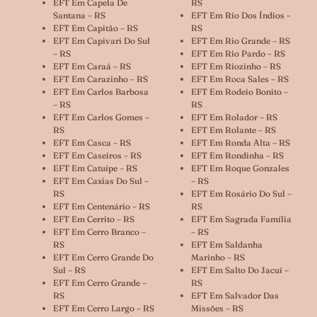
EFT Em Capela De
RS
Santana – RS
EFT Em Rio Dos Índios –
EFT Em Capitão – RS
RS
EFT Em Capivari Do Sul
EFT Em Rio Grande – RS
– RS
EFT Em Rio Pardo – RS
EFT Em Caraá – RS
EFT Em Riozinho – RS
EFT Em Carazinho – RS
EFT Em Roca Sales – RS
EFT Em Carlos Barbosa
EFT Em Rodeio Bonito –
– RS
RS
EFT Em Carlos Gomes –
EFT Em Rolador – RS
RS
EFT Em Rolante – RS
EFT Em Casca – RS
EFT Em Ronda Alta – RS
EFT Em Caseiros – RS
EFT Em Rondinha – RS
EFT Em Catuípe – RS
EFT Em Roque Gonzales
EFT Em Caxias Do Sul –
– RS
RS
EFT Em Rosário Do Sul –
EFT Em Centenário – RS
RS
EFT Em Cerrito – RS
EFT Em Sagrada Família
EFT Em Cerro Branco –
– RS
RS
EFT Em Saldanha
EFT Em Cerro Grande Do
Marinho – RS
Sul – RS
EFT Em Salto Do Jacuí –
EFT Em Cerro Grande –
RS
RS
EFT Em Salvador Das
EFT Em Cerro Largo – RS
Missões – RS