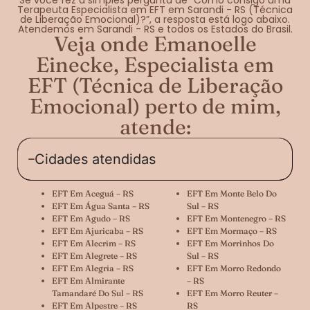
Terapeuta Especialista em EFT em Sarandi - RS (Técnica
de Liberação Emocional)?”, a resposta está logo abaixo.
Atendemos em Sarandi - RS e todos os Estados do Brasil.
Veja onde Emanoelle
Einecke, Especialista em
EFT (Técnica de Liberação
Emocional) perto de mim,
atende:
Cidades atendidas
EFT Em Aceguá – RS
EFT Em Monte Belo Do
EFT Em Água Santa – RS
Sul – RS
EFT Em Agudo – RS
EFT Em Montenegro – RS
EFT Em Ajuricaba – RS
EFT Em Mormaço – RS
EFT Em Alecrim – RS
EFT Em Morrinhos Do
EFT Em Alegrete – RS
Sul – RS
EFT Em Alegria – RS
EFT Em Morro Redondo
EFT Em Almirante
– RS
Tamandaré Do Sul – RS
EFT Em Morro Reuter –
EFT Em Alpestre – RS
RS