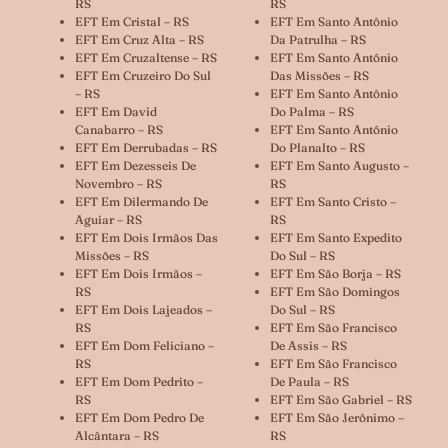
RS
RS
EFT Em Cristal – RS
EFT Em Santo Antônio
EFT Em Cruz Alta – RS
Da Patrulha – RS
EFT Em Cruzaltense – RS
EFT Em Santo Antônio
EFT Em Cruzeiro Do Sul
Das Missões – RS
– RS
EFT Em Santo Antônio
EFT Em David
Do Palma – RS
Canabarro – RS
EFT Em Santo Antônio
EFT Em Derrubadas – RS
Do Planalto – RS
EFT Em Dezesseis De
EFT Em Santo Augusto –
Novembro – RS
RS
EFT Em Dilermando De
EFT Em Santo Cristo –
Aguiar – RS
RS
EFT Em Dois Irmãos Das
EFT Em Santo Expedito
Missões – RS
Do Sul – RS
EFT Em Dois Irmãos –
EFT Em São Borja – RS
RS
EFT Em São Domingos
EFT Em Dois Lajeados –
Do Sul – RS
RS
EFT Em São Francisco
EFT Em Dom Feliciano –
De Assis – RS
RS
EFT Em São Francisco
EFT Em Dom Pedrito –
De Paula – RS
RS
EFT Em São Gabriel – RS
EFT Em Dom Pedro De
EFT Em São Jerônimo –
Alcântara – RS
RS