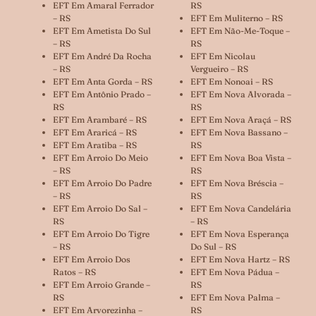
EFT Em Amaral Ferrador
RS
– RS
EFT Em Muliterno – RS
EFT Em Ametista Do Sul
EFT Em Não-Me-Toque –
– RS
RS
EFT Em André Da Rocha
EFT Em Nicolau
– RS
Vergueiro – RS
EFT Em Anta Gorda – RS
EFT Em Nonoai – RS
EFT Em Antônio Prado –
EFT Em Nova Alvorada –
RS
RS
EFT Em Arambaré – RS
EFT Em Nova Araçá – RS
EFT Em Araricá – RS
EFT Em Nova Bassano –
EFT Em Aratiba – RS
RS
EFT Em Arroio Do Meio
EFT Em Nova Boa Vista –
– RS
RS
EFT Em Arroio Do Padre
EFT Em Nova Bréscia –
– RS
RS
EFT Em Arroio Do Sal –
EFT Em Nova Candelária
RS
– RS
EFT Em Arroio Do Tigre
EFT Em Nova Esperança
– RS
Do Sul – RS
EFT Em Arroio Dos
EFT Em Nova Hartz – RS
Ratos – RS
EFT Em Nova Pádua –
EFT Em Arroio Grande –
RS
RS
EFT Em Nova Palma –
EFT Em Arvorezinha –
RS