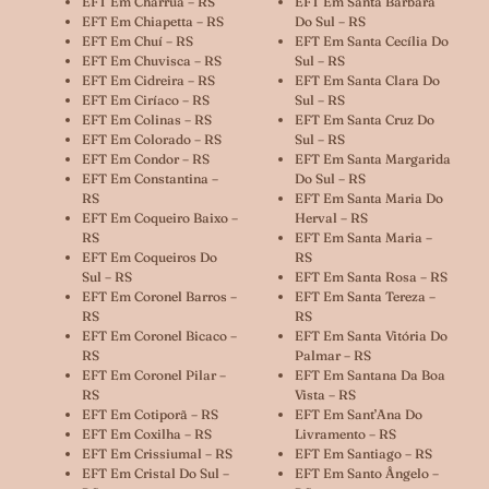
EFT Em Charrua – RS
EFT Em Santa Bárbara
EFT Em Chiapetta – RS
Do Sul – RS
EFT Em Chuí – RS
EFT Em Santa Cecília Do
EFT Em Chuvisca – RS
Sul – RS
EFT Em Cidreira – RS
EFT Em Santa Clara Do
EFT Em Ciríaco – RS
Sul – RS
EFT Em Colinas – RS
EFT Em Santa Cruz Do
EFT Em Colorado – RS
Sul – RS
EFT Em Condor – RS
EFT Em Santa Margarida
EFT Em Constantina –
Do Sul – RS
RS
EFT Em Santa Maria Do
EFT Em Coqueiro Baixo –
Herval – RS
RS
EFT Em Santa Maria –
EFT Em Coqueiros Do
RS
Sul – RS
EFT Em Santa Rosa – RS
EFT Em Coronel Barros –
EFT Em Santa Tereza –
RS
RS
EFT Em Coronel Bicaco –
EFT Em Santa Vitória Do
RS
Palmar – RS
EFT Em Coronel Pilar –
EFT Em Santana Da Boa
RS
Vista – RS
EFT Em Cotiporã – RS
EFT Em Sant’Ana Do
EFT Em Coxilha – RS
Livramento – RS
EFT Em Crissiumal – RS
EFT Em Santiago – RS
EFT Em Cristal Do Sul –
EFT Em Santo Ângelo –