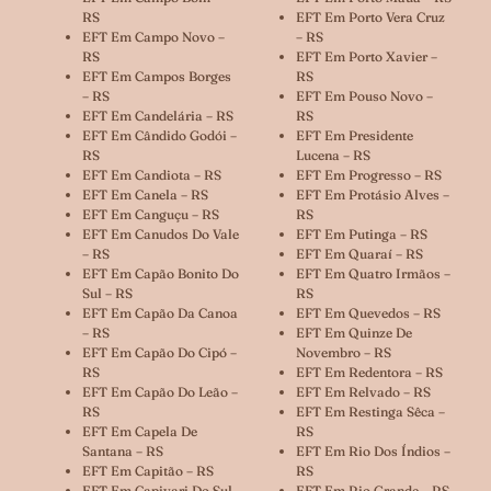
RS
EFT Em Porto Vera Cruz
EFT Em Campo Novo –
– RS
RS
EFT Em Porto Xavier –
EFT Em Campos Borges
RS
– RS
EFT Em Pouso Novo –
EFT Em Candelária – RS
RS
EFT Em Cândido Godói –
EFT Em Presidente
RS
Lucena – RS
EFT Em Candiota – RS
EFT Em Progresso – RS
EFT Em Canela – RS
EFT Em Protásio Alves –
EFT Em Canguçu – RS
RS
EFT Em Canudos Do Vale
EFT Em Putinga – RS
– RS
EFT Em Quaraí – RS
EFT Em Capão Bonito Do
EFT Em Quatro Irmãos –
Sul – RS
RS
EFT Em Capão Da Canoa
EFT Em Quevedos – RS
– RS
EFT Em Quinze De
EFT Em Capão Do Cipó –
Novembro – RS
RS
EFT Em Redentora – RS
EFT Em Capão Do Leão –
EFT Em Relvado – RS
RS
EFT Em Restinga Sêca –
EFT Em Capela De
RS
Santana – RS
EFT Em Rio Dos Índios –
EFT Em Capitão – RS
RS
EFT Em Capivari Do Sul
EFT Em Rio Grande – RS