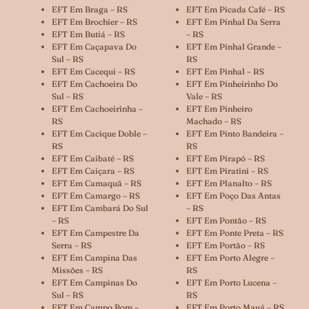
EFT Em Braga – RS
EFT Em Picada Café – RS
EFT Em Brochier – RS
EFT Em Pinhal Da Serra
EFT Em Butiá – RS
– RS
EFT Em Caçapava Do
EFT Em Pinhal Grande –
Sul – RS
RS
EFT Em Cacequi – RS
EFT Em Pinhal – RS
EFT Em Cachoeira Do
EFT Em Pinheirinho Do
Sul – RS
Vale – RS
EFT Em Cachoeirinha –
EFT Em Pinheiro
RS
Machado – RS
EFT Em Cacique Doble –
EFT Em Pinto Bandeira –
RS
RS
EFT Em Caibaté – RS
EFT Em Pirapó – RS
EFT Em Caiçara – RS
EFT Em Piratini – RS
EFT Em Camaquã – RS
EFT Em Planalto – RS
EFT Em Camargo – RS
EFT Em Poço Das Antas
EFT Em Cambará Do Sul
– RS
– RS
EFT Em Pontão – RS
EFT Em Campestre Da
EFT Em Ponte Preta – RS
Serra – RS
EFT Em Portão – RS
EFT Em Campina Das
EFT Em Porto Alegre –
Missões – RS
RS
EFT Em Campinas Do
EFT Em Porto Lucena –
Sul – RS
RS
EFT Em Campo Bom –
EFT Em Porto Mauá – RS