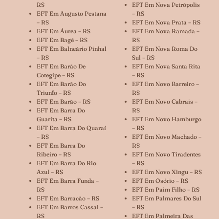
RS
EFT Em Nova Petrópolis
EFT Em Augusto Pestana
– RS
– RS
EFT Em Nova Prata – RS
EFT Em Áurea – RS
EFT Em Nova Ramada –
EFT Em Bagé – RS
RS
EFT Em Balneário Pinhal
EFT Em Nova Roma Do
– RS
Sul – RS
EFT Em Barão De
EFT Em Nova Santa Rita
Cotegipe – RS
– RS
EFT Em Barão Do
EFT Em Novo Barreiro –
Triunfo – RS
RS
EFT Em Barão – RS
EFT Em Novo Cabrais –
EFT Em Barra Do
RS
Guarita – RS
EFT Em Novo Hamburgo
EFT Em Barra Do Quaraí
– RS
– RS
EFT Em Novo Machado –
EFT Em Barra Do
RS
Ribeiro – RS
EFT Em Novo Tiradentes
EFT Em Barra Do Rio
– RS
Azul – RS
EFT Em Novo Xingu – RS
EFT Em Barra Funda –
EFT Em Osório – RS
RS
EFT Em Paim Filho – RS
EFT Em Barracão – RS
EFT Em Palmares Do Sul
EFT Em Barros Cassal –
– RS
RS
EFT Em Palmeira Das