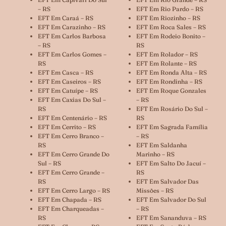
– RS
EFT Em Rio Pardo – RS
EFT Em Caraá – RS
EFT Em Riozinho – RS
EFT Em Carazinho – RS
EFT Em Roca Sales – RS
EFT Em Carlos Barbosa
EFT Em Rodeio Bonito –
– RS
RS
EFT Em Carlos Gomes –
EFT Em Rolador – RS
RS
EFT Em Rolante – RS
EFT Em Casca – RS
EFT Em Ronda Alta – RS
EFT Em Caseiros – RS
EFT Em Rondinha – RS
EFT Em Catuípe – RS
EFT Em Roque Gonzales
EFT Em Caxias Do Sul –
– RS
RS
EFT Em Rosário Do Sul –
EFT Em Centenário – RS
RS
EFT Em Cerrito – RS
EFT Em Sagrada Família
EFT Em Cerro Branco –
– RS
RS
EFT Em Saldanha
EFT Em Cerro Grande Do
Marinho – RS
Sul – RS
EFT Em Salto Do Jacuí –
EFT Em Cerro Grande –
RS
RS
EFT Em Salvador Das
EFT Em Cerro Largo – RS
Missões – RS
EFT Em Chapada – RS
EFT Em Salvador Do Sul
EFT Em Charqueadas –
– RS
RS
EFT Em Sananduva – RS