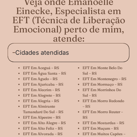
Veja onde Emanoelle
Einecke, Especialista em
EFT (Técnica de Liberação
Emocional) perto de mim,
atende:
Cidades atendidas
EFT Em Aceguá – RS
EFT Em Monte Belo Do
EFT Em Água Santa – RS
Sul – RS
EFT Em Agudo – RS
EFT Em Montenegro – RS
EFT Em Ajuricaba – RS
EFT Em Mormaço – RS
EFT Em Alecrim – RS
EFT Em Morrinhos Do
EFT Em Alegrete – RS
Sul – RS
EFT Em Alegria – RS
EFT Em Morro Redondo
EFT Em Almirante
– RS
Tamandaré Do Sul – RS
EFT Em Morro Reuter –
EFT Em Alpestre – RS
RS
EFT Em Alto Alegre – RS
EFT Em Mostardas – RS
EFT Em Alto Feliz – RS
EFT Em Muçum – RS
EFT Em Alvorada – RS
EFT Em Muitos Capões –