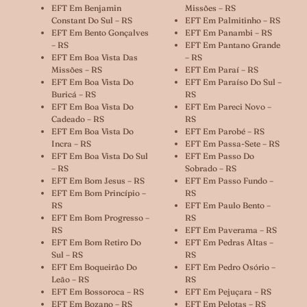
EFT Em Benjamin
Missões – RS
Constant Do Sul – RS
EFT Em Palmitinho – RS
EFT Em Bento Gonçalves
EFT Em Panambi – RS
– RS
EFT Em Pantano Grande
EFT Em Boa Vista Das
– RS
Missões – RS
EFT Em Paraí – RS
EFT Em Boa Vista Do
EFT Em Paraíso Do Sul –
Buricá – RS
RS
EFT Em Boa Vista Do
EFT Em Pareci Novo –
Cadeado – RS
RS
EFT Em Boa Vista Do
EFT Em Parobé – RS
Incra – RS
EFT Em Passa-Sete – RS
EFT Em Boa Vista Do Sul
EFT Em Passo Do
– RS
Sobrado – RS
EFT Em Bom Jesus – RS
EFT Em Passo Fundo –
EFT Em Bom Princípio –
RS
RS
EFT Em Paulo Bento –
EFT Em Bom Progresso –
RS
RS
EFT Em Paverama – RS
EFT Em Bom Retiro Do
EFT Em Pedras Altas –
Sul – RS
RS
EFT Em Boqueirão Do
EFT Em Pedro Osório –
Leão – RS
RS
EFT Em Bossoroca – RS
EFT Em Pejuçara – RS
EFT Em Bozano – RS
EFT Em Pelotas – RS