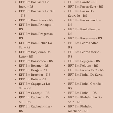
EFT Em Boa Vista Do
EFT Em Parobé – RS
Incra – RS
EFT Em Passa-Sete – RS
EFT Em Boa Vista Do Sul
EFT Em Passo Do
– RS
Sobrado – RS
EFT Em Bom Jesus – RS
EFT Em Passo Fundo –
EFT Em Bom Princípio –
RS
RS
EFT Em Paulo Bento –
EFT Em Bom Progresso –
RS
RS
EFT Em Paverama – RS
EFT Em Bom Retiro Do
EFT Em Pedras Altas –
Sul – RS
RS
EFT Em Boqueirão Do
EFT Em Pedro Osório –
Leão – RS
RS
EFT Em Bossoroca – RS
EFT Em Pejuçara – RS
EFT Em Bozano – RS
EFT Em Pelotas – RS
EFT Em Braga – RS
EFT Em Picada Café – RS
EFT Em Brochier – RS
EFT Em Pinhal Da Serra
EFT Em Butiá – RS
– RS
EFT Em Caçapava Do
EFT Em Pinhal Grande –
Sul – RS
RS
EFT Em Cacequi – RS
EFT Em Pinhal – RS
EFT Em Cachoeira Do
EFT Em Pinheirinho Do
Sul – RS
Vale – RS
EFT Em Cachoeirinha –
EFT Em Pinheiro
RS
Machado – RS