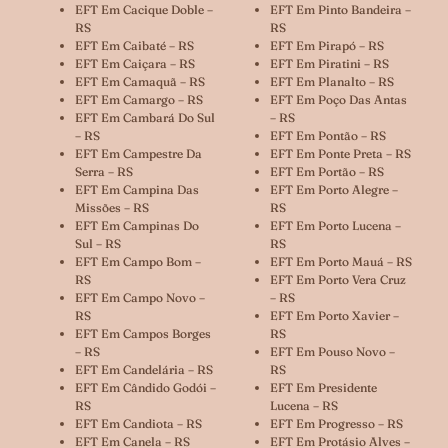
EFT Em Cacique Doble –
EFT Em Pinto Bandeira –
RS
RS
EFT Em Caibaté – RS
EFT Em Pirapó – RS
EFT Em Caiçara – RS
EFT Em Piratini – RS
EFT Em Camaquã – RS
EFT Em Planalto – RS
EFT Em Camargo – RS
EFT Em Poço Das Antas
EFT Em Cambará Do Sul
– RS
– RS
EFT Em Pontão – RS
EFT Em Campestre Da
EFT Em Ponte Preta – RS
Serra – RS
EFT Em Portão – RS
EFT Em Campina Das
EFT Em Porto Alegre –
Missões – RS
RS
EFT Em Campinas Do
EFT Em Porto Lucena –
Sul – RS
RS
EFT Em Campo Bom –
EFT Em Porto Mauá – RS
RS
EFT Em Porto Vera Cruz
EFT Em Campo Novo –
– RS
RS
EFT Em Porto Xavier –
EFT Em Campos Borges
RS
– RS
EFT Em Pouso Novo –
EFT Em Candelária – RS
RS
EFT Em Cândido Godói –
EFT Em Presidente
RS
Lucena – RS
EFT Em Candiota – RS
EFT Em Progresso – RS
EFT Em Canela – RS
EFT Em Protásio Alves –