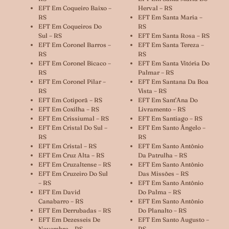
EFT Em Coqueiro Baixo –
Herval – RS
RS
EFT Em Santa Maria –
EFT Em Coqueiros Do
RS
Sul – RS
EFT Em Santa Rosa – RS
EFT Em Coronel Barros –
EFT Em Santa Tereza –
RS
RS
EFT Em Coronel Bicaco –
EFT Em Santa Vitória Do
RS
Palmar – RS
EFT Em Coronel Pilar –
EFT Em Santana Da Boa
RS
Vista – RS
EFT Em Cotiporã – RS
EFT Em Sant’Ana Do
EFT Em Coxilha – RS
Livramento – RS
EFT Em Crissiumal – RS
EFT Em Santiago – RS
EFT Em Cristal Do Sul –
EFT Em Santo Ângelo –
RS
RS
EFT Em Cristal – RS
EFT Em Santo Antônio
EFT Em Cruz Alta – RS
Da Patrulha – RS
EFT Em Cruzaltense – RS
EFT Em Santo Antônio
EFT Em Cruzeiro Do Sul
Das Missões – RS
– RS
EFT Em Santo Antônio
EFT Em David
Do Palma – RS
Canabarro – RS
EFT Em Santo Antônio
EFT Em Derrubadas – RS
Do Planalto – RS
EFT Em Dezesseis De
EFT Em Santo Augusto –
Novembro – RS
RS