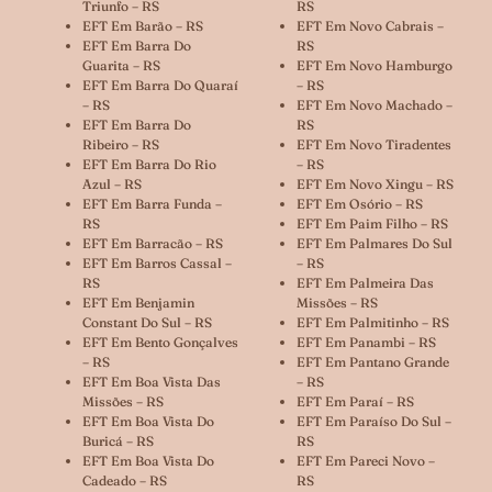
Triunfo – RS
RS
EFT Em Barão – RS
EFT Em Novo Cabrais –
EFT Em Barra Do
RS
Guarita – RS
EFT Em Novo Hamburgo
EFT Em Barra Do Quaraí
– RS
– RS
EFT Em Novo Machado –
EFT Em Barra Do
RS
Ribeiro – RS
EFT Em Novo Tiradentes
EFT Em Barra Do Rio
– RS
Azul – RS
EFT Em Novo Xingu – RS
EFT Em Barra Funda –
EFT Em Osório – RS
RS
EFT Em Paim Filho – RS
EFT Em Barracão – RS
EFT Em Palmares Do Sul
EFT Em Barros Cassal –
– RS
RS
EFT Em Palmeira Das
EFT Em Benjamin
Missões – RS
Constant Do Sul – RS
EFT Em Palmitinho – RS
EFT Em Bento Gonçalves
EFT Em Panambi – RS
– RS
EFT Em Pantano Grande
EFT Em Boa Vista Das
– RS
Missões – RS
EFT Em Paraí – RS
EFT Em Boa Vista Do
EFT Em Paraíso Do Sul –
Buricá – RS
RS
EFT Em Boa Vista Do
EFT Em Pareci Novo –
Cadeado – RS
RS