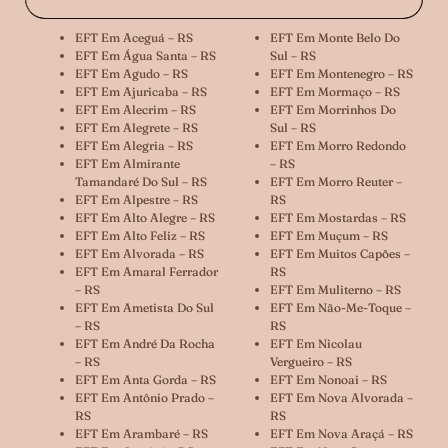
EFT Em Aceguá – RS
EFT Em Monte Belo Do
EFT Em Água Santa – RS
Sul – RS
EFT Em Agudo – RS
EFT Em Montenegro – RS
EFT Em Ajuricaba – RS
EFT Em Mormaço – RS
EFT Em Alecrim – RS
EFT Em Morrinhos Do
EFT Em Alegrete – RS
Sul – RS
EFT Em Alegria – RS
EFT Em Morro Redondo
EFT Em Almirante
– RS
Tamandaré Do Sul – RS
EFT Em Morro Reuter –
EFT Em Alpestre – RS
RS
EFT Em Alto Alegre – RS
EFT Em Mostardas – RS
EFT Em Alto Feliz – RS
EFT Em Muçum – RS
EFT Em Alvorada – RS
EFT Em Muitos Capões –
EFT Em Amaral Ferrador
RS
– RS
EFT Em Muliterno – RS
EFT Em Ametista Do Sul
EFT Em Não-Me-Toque –
– RS
RS
EFT Em André Da Rocha
EFT Em Nicolau
– RS
Vergueiro – RS
EFT Em Anta Gorda – RS
EFT Em Nonoai – RS
EFT Em Antônio Prado –
EFT Em Nova Alvorada –
RS
RS
EFT Em Arambaré – RS
EFT Em Nova Araçá – RS