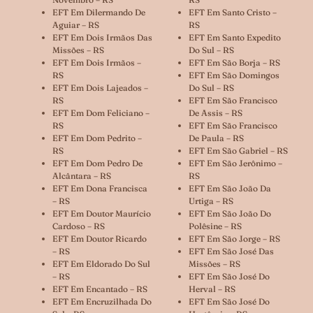
EFT Em Dilermando De
EFT Em Santo Cristo –
Aguiar – RS
RS
EFT Em Dois Irmãos Das
EFT Em Santo Expedito
Missões – RS
Do Sul – RS
EFT Em Dois Irmãos –
EFT Em São Borja – RS
RS
EFT Em São Domingos
EFT Em Dois Lajeados –
Do Sul – RS
RS
EFT Em São Francisco
EFT Em Dom Feliciano –
De Assis – RS
RS
EFT Em São Francisco
EFT Em Dom Pedrito –
De Paula – RS
RS
EFT Em São Gabriel – RS
EFT Em Dom Pedro De
EFT Em São Jerônimo –
Alcântara – RS
RS
EFT Em Dona Francisca
EFT Em São João Da
– RS
Urtiga – RS
EFT Em Doutor Maurício
EFT Em São João Do
Cardoso – RS
Polêsine – RS
EFT Em Doutor Ricardo
EFT Em São Jorge – RS
– RS
EFT Em São José Das
EFT Em Eldorado Do Sul
Missões – RS
– RS
EFT Em São José Do
EFT Em Encantado – RS
Herval – RS
EFT Em Encruzilhada Do
EFT Em São José Do