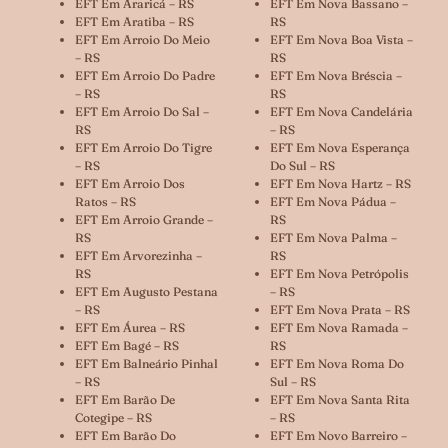
EFT Em Araricá – RS
EFT Em Nova Bassano –
EFT Em Aratiba – RS
RS
EFT Em Arroio Do Meio
EFT Em Nova Boa Vista –
– RS
RS
EFT Em Arroio Do Padre
EFT Em Nova Bréscia –
– RS
RS
EFT Em Arroio Do Sal –
EFT Em Nova Candelária
RS
– RS
EFT Em Arroio Do Tigre
EFT Em Nova Esperança
– RS
Do Sul – RS
EFT Em Arroio Dos
EFT Em Nova Hartz – RS
Ratos – RS
EFT Em Nova Pádua –
EFT Em Arroio Grande –
RS
RS
EFT Em Nova Palma –
EFT Em Arvorezinha –
RS
RS
EFT Em Nova Petrópolis
EFT Em Augusto Pestana
– RS
– RS
EFT Em Nova Prata – RS
EFT Em Áurea – RS
EFT Em Nova Ramada –
EFT Em Bagé – RS
RS
EFT Em Balneário Pinhal
EFT Em Nova Roma Do
– RS
Sul – RS
EFT Em Barão De
EFT Em Nova Santa Rita
Cotegipe – RS
– RS
EFT Em Barão Do
EFT Em Novo Barreiro –