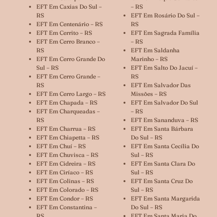
EFT Em Caxias Do Sul –
– RS
RS
EFT Em Rosário Do Sul –
EFT Em Centenário – RS
RS
EFT Em Cerrito – RS
EFT Em Sagrada Família
EFT Em Cerro Branco –
– RS
RS
EFT Em Saldanha
EFT Em Cerro Grande Do
Marinho – RS
Sul – RS
EFT Em Salto Do Jacuí –
EFT Em Cerro Grande –
RS
RS
EFT Em Salvador Das
EFT Em Cerro Largo – RS
Missões – RS
EFT Em Chapada – RS
EFT Em Salvador Do Sul
EFT Em Charqueadas –
– RS
RS
EFT Em Sananduva – RS
EFT Em Charrua – RS
EFT Em Santa Bárbara
EFT Em Chiapetta – RS
Do Sul – RS
EFT Em Chuí – RS
EFT Em Santa Cecília Do
EFT Em Chuvisca – RS
Sul – RS
EFT Em Cidreira – RS
EFT Em Santa Clara Do
EFT Em Ciríaco – RS
Sul – RS
EFT Em Colinas – RS
EFT Em Santa Cruz Do
EFT Em Colorado – RS
Sul – RS
EFT Em Condor – RS
EFT Em Santa Margarida
EFT Em Constantina –
Do Sul – RS
RS
EFT Em Santa Maria Do