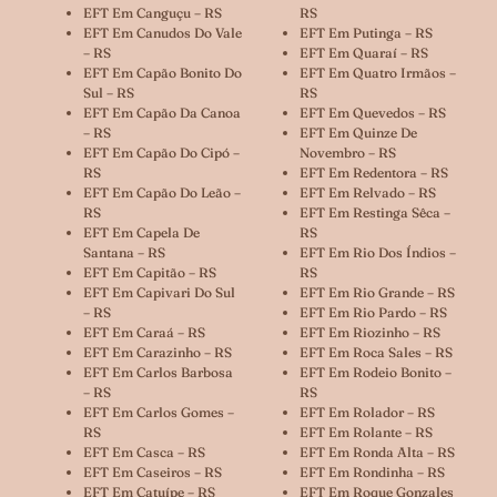
EFT Em Canguçu – RS
RS
EFT Em Canudos Do Vale
EFT Em Putinga – RS
– RS
EFT Em Quaraí – RS
EFT Em Capão Bonito Do
EFT Em Quatro Irmãos –
Sul – RS
RS
EFT Em Capão Da Canoa
EFT Em Quevedos – RS
– RS
EFT Em Quinze De
EFT Em Capão Do Cipó –
Novembro – RS
RS
EFT Em Redentora – RS
EFT Em Capão Do Leão –
EFT Em Relvado – RS
RS
EFT Em Restinga Sêca –
EFT Em Capela De
RS
Santana – RS
EFT Em Rio Dos Índios –
EFT Em Capitão – RS
RS
EFT Em Capivari Do Sul
EFT Em Rio Grande – RS
– RS
EFT Em Rio Pardo – RS
EFT Em Caraá – RS
EFT Em Riozinho – RS
EFT Em Carazinho – RS
EFT Em Roca Sales – RS
EFT Em Carlos Barbosa
EFT Em Rodeio Bonito –
– RS
RS
EFT Em Carlos Gomes –
EFT Em Rolador – RS
RS
EFT Em Rolante – RS
EFT Em Casca – RS
EFT Em Ronda Alta – RS
EFT Em Caseiros – RS
EFT Em Rondinha – RS
EFT Em Catuípe – RS
EFT Em Roque Gonzales