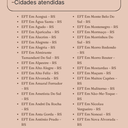
Cidades atendidas
EFT Em Aceguá – RS
EFT Em Monte Belo Do
EFT Em Água Santa – RS
Sul – RS
EFT Em Agudo – RS
EFT Em Montenegro – RS
EFT Em Ajuricaba – RS
EFT Em Mormaço – RS
EFT Em Alecrim – RS
EFT Em Morrinhos Do
EFT Em Alegrete – RS
Sul – RS
EFT Em Alegria – RS
EFT Em Morro Redondo
EFT Em Almirante
– RS
Tamandaré Do Sul – RS
EFT Em Morro Reuter –
EFT Em Alpestre – RS
RS
EFT Em Alto Alegre – RS
EFT Em Mostardas – RS
EFT Em Alto Feliz – RS
EFT Em Muçum – RS
EFT Em Alvorada – RS
EFT Em Muitos Capões –
EFT Em Amaral Ferrador
RS
– RS
EFT Em Muliterno – RS
EFT Em Ametista Do Sul
EFT Em Não-Me-Toque –
– RS
RS
EFT Em André Da Rocha
EFT Em Nicolau
– RS
Vergueiro – RS
EFT Em Anta Gorda – RS
EFT Em Nonoai – RS
EFT Em Antônio Prado –
EFT Em Nova Alvorada –
RS
RS