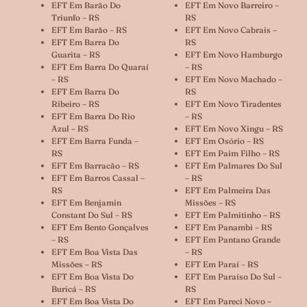
EFT Em Barão Do
EFT Em Novo Barreiro –
Triunfo – RS
RS
EFT Em Barão – RS
EFT Em Novo Cabrais –
EFT Em Barra Do
RS
Guarita – RS
EFT Em Novo Hamburgo
EFT Em Barra Do Quaraí
– RS
– RS
EFT Em Novo Machado –
EFT Em Barra Do
RS
Ribeiro – RS
EFT Em Novo Tiradentes
EFT Em Barra Do Rio
– RS
Azul – RS
EFT Em Novo Xingu – RS
EFT Em Barra Funda –
EFT Em Osório – RS
RS
EFT Em Paim Filho – RS
EFT Em Barracão – RS
EFT Em Palmares Do Sul
EFT Em Barros Cassal –
– RS
RS
EFT Em Palmeira Das
EFT Em Benjamin
Missões – RS
Constant Do Sul – RS
EFT Em Palmitinho – RS
EFT Em Bento Gonçalves
EFT Em Panambi – RS
– RS
EFT Em Pantano Grande
EFT Em Boa Vista Das
– RS
Missões – RS
EFT Em Paraí – RS
EFT Em Boa Vista Do
EFT Em Paraíso Do Sul –
Buricá – RS
RS
EFT Em Boa Vista Do
EFT Em Pareci Novo –