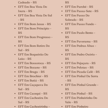
Cadeado – RS
RS
EFT Em Boa Vista Do
EFT Em Parobé – RS
Incra – RS
EFT Em Passa-Sete – RS
EFT Em Boa Vista Do Sul
EFT Em Passo Do
– RS
Sobrado – RS
EFT Em Bom Jesus – RS
EFT Em Passo Fundo –
EFT Em Bom Princípio –
RS
RS
EFT Em Paulo Bento –
EFT Em Bom Progresso –
RS
RS
EFT Em Paverama – RS
EFT Em Bom Retiro Do
EFT Em Pedras Altas –
Sul – RS
RS
EFT Em Boqueirão Do
EFT Em Pedro Osório –
Leão – RS
RS
EFT Em Bossoroca – RS
EFT Em Pejuçara – RS
EFT Em Bozano – RS
EFT Em Pelotas – RS
EFT Em Braga – RS
EFT Em Picada Café – RS
EFT Em Brochier – RS
EFT Em Pinhal Da Serra
EFT Em Butiá – RS
– RS
EFT Em Caçapava Do
EFT Em Pinhal Grande –
Sul – RS
RS
EFT Em Cacequi – RS
EFT Em Pinhal – RS
EFT Em Cachoeira Do
EFT Em Pinheirinho Do
Sul – RS
Vale – RS
EFT Em Cachoeirinha –
EFT Em Pinheiro