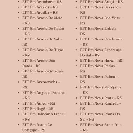
EFT Em Arambaré – RS
EFT Em Nova Araçá – RS
EFT Em Araricá – RS
EFT Em Nova Bassano –
EFT Em Aratiba – RS
RS
EFT Em Arroio Do Meio
EFT Em Nova Boa Vista –
– RS
RS
EFT Em Arroio Do Padre
EFT Em Nova Bréscia –
– RS
RS
EFT Em Arroio Do Sal –
EFT Em Nova Candelária
RS
– RS
EFT Em Arroio Do Tigre
EFT Em Nova Esperança
– RS
Do Sul – RS
EFT Em Arroio Dos
EFT Em Nova Hartz – RS
Ratos – RS
EFT Em Nova Pádua –
EFT Em Arroio Grande –
RS
RS
EFT Em Nova Palma –
EFT Em Arvorezinha –
RS
RS
EFT Em Nova Petrópolis
EFT Em Augusto Pestana
– RS
– RS
EFT Em Nova Prata – RS
EFT Em Áurea – RS
EFT Em Nova Ramada –
EFT Em Bagé – RS
RS
EFT Em Balneário Pinhal
EFT Em Nova Roma Do
– RS
Sul – RS
EFT Em Barão De
EFT Em Nova Santa Rita
Cotegipe – RS
– RS