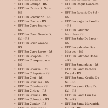
EFT Em Catuípe – RS
EFT Em Roque Gonzales
EFT Em Caxias Do Sul –
– RS
RS
EFT Em Rosário Do Sul –
EFT Em Centenário – RS
RS
EFT Em Cerrito – RS
EFT Em Sagrada Família
EFT Em Cerro Branco –
– RS
RS
EFT Em Saldanha
EFT Em Cerro Grande Do
Marinho – RS
Sul – RS
EFT Em Salto Do Jacuí –
EFT Em Cerro Grande –
RS
RS
EFT Em Salvador Das
EFT Em Cerro Largo – RS
Missões – RS
EFT Em Chapada – RS
EFT Em Salvador Do Sul
EFT Em Charqueadas –
– RS
RS
EFT Em Sananduva – RS
EFT Em Charrua – RS
EFT Em Santa Bárbara
EFT Em Chiapetta – RS
Do Sul – RS
EFT Em Chuí – RS
EFT Em Santa Cecília Do
EFT Em Chuvisca – RS
Sul – RS
EFT Em Cidreira – RS
EFT Em Santa Clara Do
EFT Em Ciríaco – RS
Sul – RS
EFT Em Colinas – RS
EFT Em Santa Cruz Do
EFT Em Colorado – RS
Sul – RS
EFT Em Condor – RS
EFT Em Santa Margarida
EFT Em Constantina –
Do Sul – RS