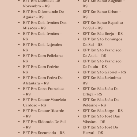
EFT Em Dezesseis De
EFT Em Santo Augusto –
Novembro – RS
RS
EFT Em Dilermando De
EFT Em Santo Cristo –
Aguiar – RS
RS
EFT Em Dois Irmãos Das
EFT Em Santo Expedito
Missões – RS
Do Sul – RS
EFT Em Dois Irmãos –
EFT Em São Borja – RS
RS
EFT Em São Domingos
EFT Em Dois Lajeados –
Do Sul – RS
RS
EFT Em São Francisco
EFT Em Dom Feliciano –
De Assis – RS
RS
EFT Em São Francisco
EFT Em Dom Pedrito –
De Paula – RS
RS
EFT Em São Gabriel – RS
EFT Em Dom Pedro De
EFT Em São Jerônimo –
Alcântara – RS
RS
EFT Em Dona Francisca
EFT Em São João Da
– RS
Urtiga – RS
EFT Em Doutor Maurício
EFT Em São João Do
Cardoso – RS
Polêsine – RS
EFT Em Doutor Ricardo
EFT Em São Jorge – RS
– RS
EFT Em São José Das
EFT Em Eldorado Do Sul
Missões – RS
– RS
EFT Em São José Do
EFT Em Encantado – RS
Herval – RS