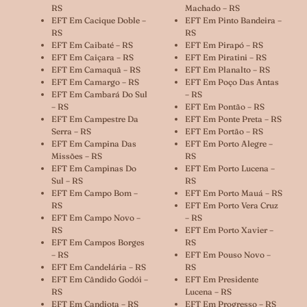
RS
Machado – RS
EFT Em Cacique Doble –
EFT Em Pinto Bandeira –
RS
RS
EFT Em Caibaté – RS
EFT Em Pirapó – RS
EFT Em Caiçara – RS
EFT Em Piratini – RS
EFT Em Camaquã – RS
EFT Em Planalto – RS
EFT Em Camargo – RS
EFT Em Poço Das Antas
EFT Em Cambará Do Sul
– RS
– RS
EFT Em Pontão – RS
EFT Em Campestre Da
EFT Em Ponte Preta – RS
Serra – RS
EFT Em Portão – RS
EFT Em Campina Das
EFT Em Porto Alegre –
Missões – RS
RS
EFT Em Campinas Do
EFT Em Porto Lucena –
Sul – RS
RS
EFT Em Campo Bom –
EFT Em Porto Mauá – RS
RS
EFT Em Porto Vera Cruz
EFT Em Campo Novo –
– RS
RS
EFT Em Porto Xavier –
EFT Em Campos Borges
RS
– RS
EFT Em Pouso Novo –
EFT Em Candelária – RS
RS
EFT Em Cândido Godói –
EFT Em Presidente
RS
Lucena – RS
EFT Em Candiota – RS
EFT Em Progresso – RS