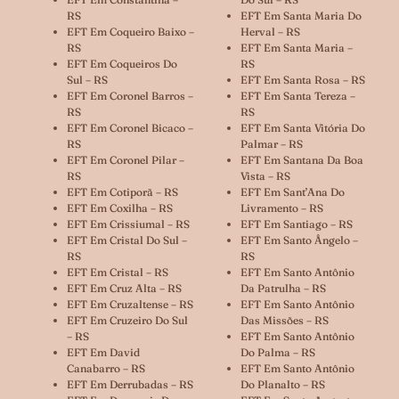
RS
EFT Em Santa Maria Do
EFT Em Coqueiro Baixo –
Herval – RS
RS
EFT Em Santa Maria –
EFT Em Coqueiros Do
RS
Sul – RS
EFT Em Santa Rosa – RS
EFT Em Coronel Barros –
EFT Em Santa Tereza –
RS
RS
EFT Em Coronel Bicaco –
EFT Em Santa Vitória Do
RS
Palmar – RS
EFT Em Coronel Pilar –
EFT Em Santana Da Boa
RS
Vista – RS
EFT Em Cotiporã – RS
EFT Em Sant’Ana Do
EFT Em Coxilha – RS
Livramento – RS
EFT Em Crissiumal – RS
EFT Em Santiago – RS
EFT Em Cristal Do Sul –
EFT Em Santo Ângelo –
RS
RS
EFT Em Cristal – RS
EFT Em Santo Antônio
EFT Em Cruz Alta – RS
Da Patrulha – RS
EFT Em Cruzaltense – RS
EFT Em Santo Antônio
EFT Em Cruzeiro Do Sul
Das Missões – RS
– RS
EFT Em Santo Antônio
EFT Em David
Do Palma – RS
Canabarro – RS
EFT Em Santo Antônio
EFT Em Derrubadas – RS
Do Planalto – RS