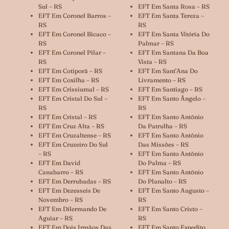
Sul – RS
EFT Em Santa Rosa – RS
EFT Em Coronel Barros –
EFT Em Santa Tereza –
RS
RS
EFT Em Coronel Bicaco –
EFT Em Santa Vitória Do
RS
Palmar – RS
EFT Em Coronel Pilar –
EFT Em Santana Da Boa
RS
Vista – RS
EFT Em Cotiporã – RS
EFT Em Sant’Ana Do
EFT Em Coxilha – RS
Livramento – RS
EFT Em Crissiumal – RS
EFT Em Santiago – RS
EFT Em Cristal Do Sul –
EFT Em Santo Ângelo –
RS
RS
EFT Em Cristal – RS
EFT Em Santo Antônio
EFT Em Cruz Alta – RS
Da Patrulha – RS
EFT Em Cruzaltense – RS
EFT Em Santo Antônio
EFT Em Cruzeiro Do Sul
Das Missões – RS
– RS
EFT Em Santo Antônio
EFT Em David
Do Palma – RS
Canabarro – RS
EFT Em Santo Antônio
EFT Em Derrubadas – RS
Do Planalto – RS
EFT Em Dezesseis De
EFT Em Santo Augusto –
Novembro – RS
RS
EFT Em Dilermando De
EFT Em Santo Cristo –
Aguiar – RS
RS
EFT Em Dois Irmãos Das
EFT Em Santo Expedito