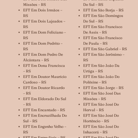
Missões – RS
Do Sul – RS
EFT Em Dois Irmãos –
EFT Em São Borja – RS
RS
EFT Em São Domingos
EFT Em Dois Lajeados –
Do Sul – RS
RS
EFT Em São Francisco
EFT Em Dom Feliciano –
De Assis – RS
RS
EFT Em São Francisco
EFT Em Dom Pedrito –
De Paula – RS
RS
EFT Em São Gabriel – RS
EFT Em Dom Pedro De
EFT Em São Jerônimo –
Alcântara – RS
RS
EFT Em Dona Francisca
EFT Em São João Da
– RS
Urtiga – RS
EFT Em Doutor Maurício
EFT Em São João Do
Cardoso – RS
Polêsine – RS
EFT Em Doutor Ricardo
EFT Em São Jorge – RS
– RS
EFT Em São José Das
EFT Em Eldorado Do Sul
Missões – RS
– RS
EFT Em São José Do
EFT Em Encantado – RS
Herval – RS
EFT Em Encruzilhada Do
EFT Em São José Do
Sul – RS
Hortêncio – RS
EFT Em Engenho Velho –
EFT Em São José Do
RS
Inhacorá – RS
EFT Em Entre-Ijuís – RS
EFT Em São José Do