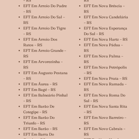
– RS
RS
EFT Em Arroio Do Padre
EFT Em Nova Bréscia –
– RS
RS
EFT Em Arroio Do Sal –
EFT Em Nova Candelária
RS
– RS
EFT Em Arroio Do Tigre
EFT Em Nova Esperança
– RS
Do Sul – RS
EFT Em Arroio Dos
EFT Em Nova Hartz – RS
Ratos – RS
EFT Em Nova Pádua –
EFT Em Arroio Grande –
RS
RS
EFT Em Nova Palma –
EFT Em Arvorezinha –
RS
RS
EFT Em Nova Petrópolis
EFT Em Augusto Pestana
– RS
– RS
EFT Em Nova Prata – RS
EFT Em Áurea – RS
EFT Em Nova Ramada –
EFT Em Bagé – RS
RS
EFT Em Balneário Pinhal
EFT Em Nova Roma Do
– RS
Sul – RS
EFT Em Barão De
EFT Em Nova Santa Rita
Cotegipe – RS
– RS
EFT Em Barão Do
EFT Em Novo Barreiro –
Triunfo – RS
RS
EFT Em Barão – RS
EFT Em Novo Cabrais –
EFT Em Barra Do
RS