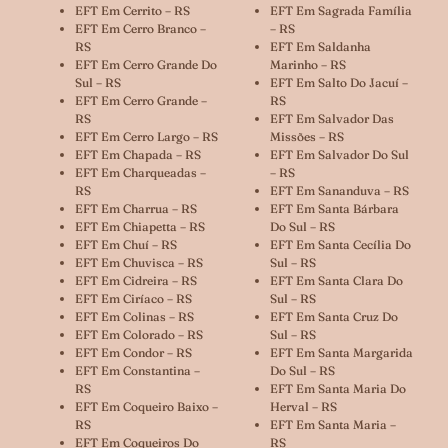
EFT Em Cerrito – RS
EFT Em Sagrada Família
EFT Em Cerro Branco –
– RS
RS
EFT Em Saldanha
EFT Em Cerro Grande Do
Marinho – RS
Sul – RS
EFT Em Salto Do Jacuí –
EFT Em Cerro Grande –
RS
RS
EFT Em Salvador Das
EFT Em Cerro Largo – RS
Missões – RS
EFT Em Chapada – RS
EFT Em Salvador Do Sul
EFT Em Charqueadas –
– RS
RS
EFT Em Sananduva – RS
EFT Em Charrua – RS
EFT Em Santa Bárbara
EFT Em Chiapetta – RS
Do Sul – RS
EFT Em Chuí – RS
EFT Em Santa Cecília Do
EFT Em Chuvisca – RS
Sul – RS
EFT Em Cidreira – RS
EFT Em Santa Clara Do
EFT Em Ciríaco – RS
Sul – RS
EFT Em Colinas – RS
EFT Em Santa Cruz Do
EFT Em Colorado – RS
Sul – RS
EFT Em Condor – RS
EFT Em Santa Margarida
EFT Em Constantina –
Do Sul – RS
RS
EFT Em Santa Maria Do
EFT Em Coqueiro Baixo –
Herval – RS
RS
EFT Em Santa Maria –
EFT Em Coqueiros Do
RS