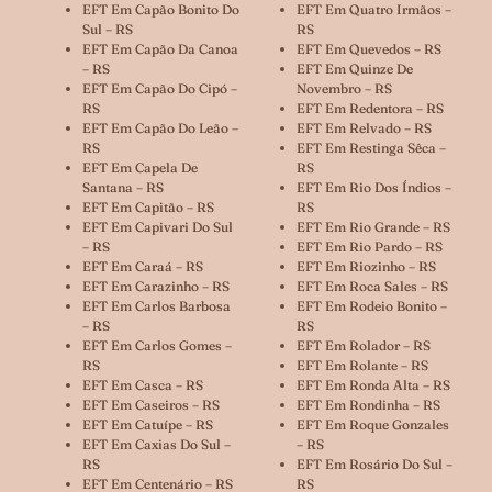
EFT Em Capão Bonito Do
EFT Em Quatro Irmãos –
Sul – RS
RS
EFT Em Capão Da Canoa
EFT Em Quevedos – RS
– RS
EFT Em Quinze De
EFT Em Capão Do Cipó –
Novembro – RS
RS
EFT Em Redentora – RS
EFT Em Capão Do Leão –
EFT Em Relvado – RS
RS
EFT Em Restinga Sêca –
EFT Em Capela De
RS
Santana – RS
EFT Em Rio Dos Índios –
EFT Em Capitão – RS
RS
EFT Em Capivari Do Sul
EFT Em Rio Grande – RS
– RS
EFT Em Rio Pardo – RS
EFT Em Caraá – RS
EFT Em Riozinho – RS
EFT Em Carazinho – RS
EFT Em Roca Sales – RS
EFT Em Carlos Barbosa
EFT Em Rodeio Bonito –
– RS
RS
EFT Em Carlos Gomes –
EFT Em Rolador – RS
RS
EFT Em Rolante – RS
EFT Em Casca – RS
EFT Em Ronda Alta – RS
EFT Em Caseiros – RS
EFT Em Rondinha – RS
EFT Em Catuípe – RS
EFT Em Roque Gonzales
EFT Em Caxias Do Sul –
– RS
RS
EFT Em Rosário Do Sul –
EFT Em Centenário – RS
RS