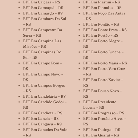
EFT Em Caiçara – RS
EFT Em Piratini – RS
EFT Em Camaquã – RS
EFT Em Planalto – RS
EFT Em Camargo – RS
EFT Em Poço Das Antas
EFT Em Cambará Do Sul
– RS
– RS
EFT Em Pontão – RS
EFT Em Campestre Da
EFT Em Ponte Preta – RS
Serra – RS
EFT Em Portão – RS
EFT Em Campina Das
EFT Em Porto Alegre –
Missões – RS
RS
EFT Em Campinas Do
EFT Em Porto Lucena –
Sul – RS
RS
EFT Em Campo Bom –
EFT Em Porto Mauá – RS
RS
EFT Em Porto Vera Cruz
EFT Em Campo Novo –
– RS
RS
EFT Em Porto Xavier –
EFT Em Campos Borges
RS
– RS
EFT Em Pouso Novo –
EFT Em Candelária – RS
RS
EFT Em Cândido Godói –
EFT Em Presidente
RS
Lucena – RS
EFT Em Candiota – RS
EFT Em Progresso – RS
EFT Em Canela – RS
EFT Em Protásio Alves –
EFT Em Canguçu – RS
RS
EFT Em Canudos Do Vale
EFT Em Putinga – RS
– RS
EFT Em Quaraí – RS