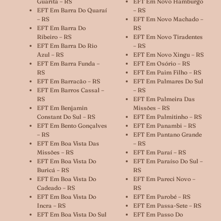
Guarita – RS
EFT Em Novo Hamburgo
EFT Em Barra Do Quaraí
– RS
– RS
EFT Em Novo Machado –
EFT Em Barra Do
RS
Ribeiro – RS
EFT Em Novo Tiradentes
EFT Em Barra Do Rio
– RS
Azul – RS
EFT Em Novo Xingu – RS
EFT Em Barra Funda –
EFT Em Osório – RS
RS
EFT Em Paim Filho – RS
EFT Em Barracão – RS
EFT Em Palmares Do Sul
EFT Em Barros Cassal –
– RS
RS
EFT Em Palmeira Das
EFT Em Benjamin
Missões – RS
Constant Do Sul – RS
EFT Em Palmitinho – RS
EFT Em Bento Gonçalves
EFT Em Panambi – RS
– RS
EFT Em Pantano Grande
EFT Em Boa Vista Das
– RS
Missões – RS
EFT Em Paraí – RS
EFT Em Boa Vista Do
EFT Em Paraíso Do Sul –
Buricá – RS
RS
EFT Em Boa Vista Do
EFT Em Pareci Novo –
Cadeado – RS
RS
EFT Em Boa Vista Do
EFT Em Parobé – RS
Incra – RS
EFT Em Passa-Sete – RS
EFT Em Boa Vista Do Sul
EFT Em Passo Do