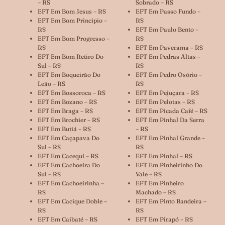
– RS
Sobrado – RS
EFT Em Bom Jesus – RS
EFT Em Passo Fundo –
EFT Em Bom Princípio –
RS
RS
EFT Em Paulo Bento –
EFT Em Bom Progresso –
RS
RS
EFT Em Paverama – RS
EFT Em Bom Retiro Do
EFT Em Pedras Altas –
Sul – RS
RS
EFT Em Boqueirão Do
EFT Em Pedro Osório –
Leão – RS
RS
EFT Em Bossoroca – RS
EFT Em Pejuçara – RS
EFT Em Bozano – RS
EFT Em Pelotas – RS
EFT Em Braga – RS
EFT Em Picada Café – RS
EFT Em Brochier – RS
EFT Em Pinhal Da Serra
EFT Em Butiá – RS
– RS
EFT Em Caçapava Do
EFT Em Pinhal Grande –
Sul – RS
RS
EFT Em Cacequi – RS
EFT Em Pinhal – RS
EFT Em Cachoeira Do
EFT Em Pinheirinho Do
Sul – RS
Vale – RS
EFT Em Cachoeirinha –
EFT Em Pinheiro
RS
Machado – RS
EFT Em Cacique Doble –
EFT Em Pinto Bandeira –
RS
RS
EFT Em Caibaté – RS
EFT Em Pirapó – RS