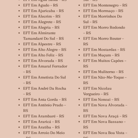
EFT Em Agudo – RS
EFT Em Montenegro – RS
EFT Em Ajuricaba – RS
EFT Em Mormaço – RS
EFT Em Alecrim – RS
EFT Em Morrinhos Do
EFT Em Alegrete – RS
Sul – RS
EFT Em Alegria – RS
EFT Em Morro Redondo
EFT Em Almirante
– RS
Tamandaré Do Sul – RS
EFT Em Morro Reuter –
EFT Em Alpestre – RS
RS
EFT Em Alto Alegre – RS
EFT Em Mostardas – RS
EFT Em Alto Feliz – RS
EFT Em Muçum – RS
EFT Em Alvorada – RS
EFT Em Muitos Capões –
EFT Em Amaral Ferrador
RS
– RS
EFT Em Muliterno – RS
EFT Em Ametista Do Sul
EFT Em Não-Me-Toque –
– RS
RS
EFT Em André Da Rocha
EFT Em Nicolau
– RS
Vergueiro – RS
EFT Em Anta Gorda – RS
EFT Em Nonoai – RS
EFT Em Antônio Prado –
EFT Em Nova Alvorada –
RS
RS
EFT Em Arambaré – RS
EFT Em Nova Araçá – RS
EFT Em Araricá – RS
EFT Em Nova Bassano –
EFT Em Aratiba – RS
RS
EFT Em Arroio Do Meio
EFT Em Nova Boa Vista –