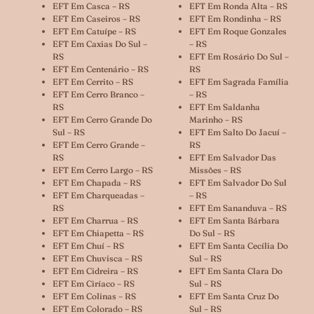
EFT Em Casca – RS
EFT Em Ronda Alta – RS
EFT Em Caseiros – RS
EFT Em Rondinha – RS
EFT Em Catuípe – RS
EFT Em Roque Gonzales
EFT Em Caxias Do Sul –
– RS
RS
EFT Em Rosário Do Sul –
EFT Em Centenário – RS
RS
EFT Em Cerrito – RS
EFT Em Sagrada Família
EFT Em Cerro Branco –
– RS
RS
EFT Em Saldanha
EFT Em Cerro Grande Do
Marinho – RS
Sul – RS
EFT Em Salto Do Jacuí –
EFT Em Cerro Grande –
RS
RS
EFT Em Salvador Das
EFT Em Cerro Largo – RS
Missões – RS
EFT Em Chapada – RS
EFT Em Salvador Do Sul
EFT Em Charqueadas –
– RS
RS
EFT Em Sananduva – RS
EFT Em Charrua – RS
EFT Em Santa Bárbara
EFT Em Chiapetta – RS
Do Sul – RS
EFT Em Chuí – RS
EFT Em Santa Cecília Do
EFT Em Chuvisca – RS
Sul – RS
EFT Em Cidreira – RS
EFT Em Santa Clara Do
EFT Em Ciríaco – RS
Sul – RS
EFT Em Colinas – RS
EFT Em Santa Cruz Do
EFT Em Colorado – RS
Sul – RS