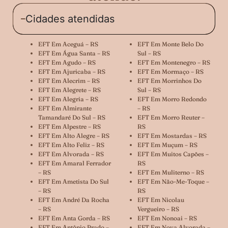
Cidades atendidas
EFT Em Aceguá – RS
EFT Em Monte Belo Do
EFT Em Água Santa – RS
Sul – RS
EFT Em Agudo – RS
EFT Em Montenegro – RS
EFT Em Ajuricaba – RS
EFT Em Mormaço – RS
EFT Em Alecrim – RS
EFT Em Morrinhos Do
EFT Em Alegrete – RS
Sul – RS
EFT Em Alegria – RS
EFT Em Morro Redondo
EFT Em Almirante
– RS
Tamandaré Do Sul – RS
EFT Em Morro Reuter –
EFT Em Alpestre – RS
RS
EFT Em Alto Alegre – RS
EFT Em Mostardas – RS
EFT Em Alto Feliz – RS
EFT Em Muçum – RS
EFT Em Alvorada – RS
EFT Em Muitos Capões –
EFT Em Amaral Ferrador
RS
– RS
EFT Em Muliterno – RS
EFT Em Ametista Do Sul
EFT Em Não-Me-Toque –
– RS
RS
EFT Em André Da Rocha
EFT Em Nicolau
– RS
Vergueiro – RS
EFT Em Anta Gorda – RS
EFT Em Nonoai – RS
EFT Em Antônio Prado –
EFT Em Nova Alvorada –