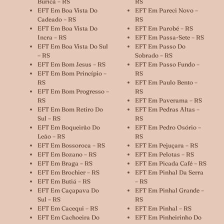
Buricá – RS
RS
EFT Em Boa Vista Do
EFT Em Pareci Novo –
Cadeado – RS
RS
EFT Em Boa Vista Do
EFT Em Parobé – RS
Incra – RS
EFT Em Passa-Sete – RS
EFT Em Boa Vista Do Sul
EFT Em Passo Do
– RS
Sobrado – RS
EFT Em Bom Jesus – RS
EFT Em Passo Fundo –
EFT Em Bom Princípio –
RS
RS
EFT Em Paulo Bento –
EFT Em Bom Progresso –
RS
RS
EFT Em Paverama – RS
EFT Em Bom Retiro Do
EFT Em Pedras Altas –
Sul – RS
RS
EFT Em Boqueirão Do
EFT Em Pedro Osório –
Leão – RS
RS
EFT Em Bossoroca – RS
EFT Em Pejuçara – RS
EFT Em Bozano – RS
EFT Em Pelotas – RS
EFT Em Braga – RS
EFT Em Picada Café – RS
EFT Em Brochier – RS
EFT Em Pinhal Da Serra
EFT Em Butiá – RS
– RS
EFT Em Caçapava Do
EFT Em Pinhal Grande –
Sul – RS
RS
EFT Em Cacequi – RS
EFT Em Pinhal – RS
EFT Em Cachoeira Do
EFT Em Pinheirinho Do