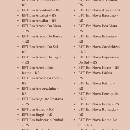
RS
RS
EFT Em Arambaré – RS
EFT Em Nova Araçá – RS
EFT Em Araricá – RS
EFT Em Nova Bassano –
EFT Em Aratiba – RS
RS
EFT Em Arroio Do Meio
EFT Em Nova Boa Vista –
– RS
RS
EFT Em Arroio Do Padre
EFT Em Nova Bréscia –
– RS
RS
EFT Em Arroio Do Sal –
EFT Em Nova Candelária
RS
– RS
EFT Em Arroio Do Tigre
EFT Em Nova Esperança
– RS
Do Sul – RS
EFT Em Arroio Dos
EFT Em Nova Hartz – RS
Ratos – RS
EFT Em Nova Pádua –
EFT Em Arroio Grande –
RS
RS
EFT Em Nova Palma –
EFT Em Arvorezinha –
RS
RS
EFT Em Nova Petrópolis
EFT Em Augusto Pestana
– RS
– RS
EFT Em Nova Prata – RS
EFT Em Áurea – RS
EFT Em Nova Ramada –
EFT Em Bagé – RS
RS
EFT Em Balneário Pinhal
EFT Em Nova Roma Do
– RS
Sul – RS