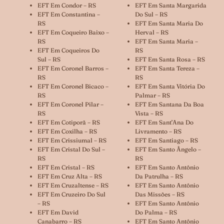
EFT Em Condor – RS
EFT Em Santa Margarida
EFT Em Constantina –
Do Sul – RS
RS
EFT Em Santa Maria Do
EFT Em Coqueiro Baixo –
Herval – RS
RS
EFT Em Santa Maria –
EFT Em Coqueiros Do
RS
Sul – RS
EFT Em Santa Rosa – RS
EFT Em Coronel Barros –
EFT Em Santa Tereza –
RS
RS
EFT Em Coronel Bicaco –
EFT Em Santa Vitória Do
RS
Palmar – RS
EFT Em Coronel Pilar –
EFT Em Santana Da Boa
RS
Vista – RS
EFT Em Cotiporã – RS
EFT Em Sant’Ana Do
EFT Em Coxilha – RS
Livramento – RS
EFT Em Crissiumal – RS
EFT Em Santiago – RS
EFT Em Cristal Do Sul –
EFT Em Santo Ângelo –
RS
RS
EFT Em Cristal – RS
EFT Em Santo Antônio
EFT Em Cruz Alta – RS
Da Patrulha – RS
EFT Em Cruzaltense – RS
EFT Em Santo Antônio
EFT Em Cruzeiro Do Sul
Das Missões – RS
– RS
EFT Em Santo Antônio
EFT Em David
Do Palma – RS
Canabarro – RS
EFT Em Santo Antônio