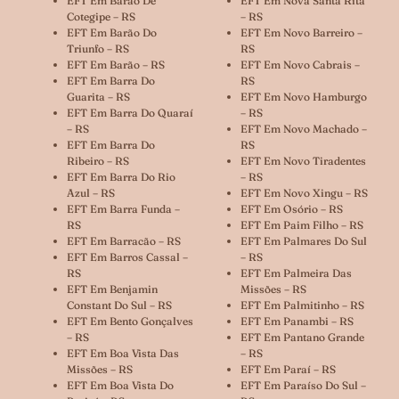
EFT Em Barão De
EFT Em Nova Santa Rita
Cotegipe – RS
– RS
EFT Em Barão Do
EFT Em Novo Barreiro –
Triunfo – RS
RS
EFT Em Barão – RS
EFT Em Novo Cabrais –
EFT Em Barra Do
RS
Guarita – RS
EFT Em Novo Hamburgo
EFT Em Barra Do Quaraí
– RS
– RS
EFT Em Novo Machado –
EFT Em Barra Do
RS
Ribeiro – RS
EFT Em Novo Tiradentes
EFT Em Barra Do Rio
– RS
Azul – RS
EFT Em Novo Xingu – RS
EFT Em Barra Funda –
EFT Em Osório – RS
RS
EFT Em Paim Filho – RS
EFT Em Barracão – RS
EFT Em Palmares Do Sul
EFT Em Barros Cassal –
– RS
RS
EFT Em Palmeira Das
EFT Em Benjamin
Missões – RS
Constant Do Sul – RS
EFT Em Palmitinho – RS
EFT Em Bento Gonçalves
EFT Em Panambi – RS
– RS
EFT Em Pantano Grande
EFT Em Boa Vista Das
– RS
Missões – RS
EFT Em Paraí – RS
EFT Em Boa Vista Do
EFT Em Paraíso Do Sul –