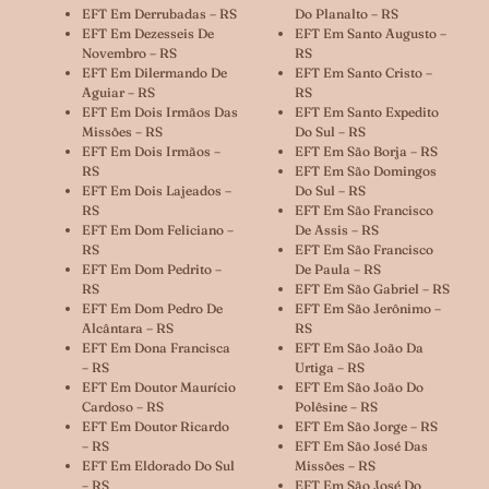
EFT Em Derrubadas – RS
Do Planalto – RS
EFT Em Dezesseis De
EFT Em Santo Augusto –
Novembro – RS
RS
EFT Em Dilermando De
EFT Em Santo Cristo –
Aguiar – RS
RS
EFT Em Dois Irmãos Das
EFT Em Santo Expedito
Missões – RS
Do Sul – RS
EFT Em Dois Irmãos –
EFT Em São Borja – RS
RS
EFT Em São Domingos
EFT Em Dois Lajeados –
Do Sul – RS
RS
EFT Em São Francisco
EFT Em Dom Feliciano –
De Assis – RS
RS
EFT Em São Francisco
EFT Em Dom Pedrito –
De Paula – RS
RS
EFT Em São Gabriel – RS
EFT Em Dom Pedro De
EFT Em São Jerônimo –
Alcântara – RS
RS
EFT Em Dona Francisca
EFT Em São João Da
– RS
Urtiga – RS
EFT Em Doutor Maurício
EFT Em São João Do
Cardoso – RS
Polêsine – RS
EFT Em Doutor Ricardo
EFT Em São Jorge – RS
– RS
EFT Em São José Das
EFT Em Eldorado Do Sul
Missões – RS
– RS
EFT Em São José Do