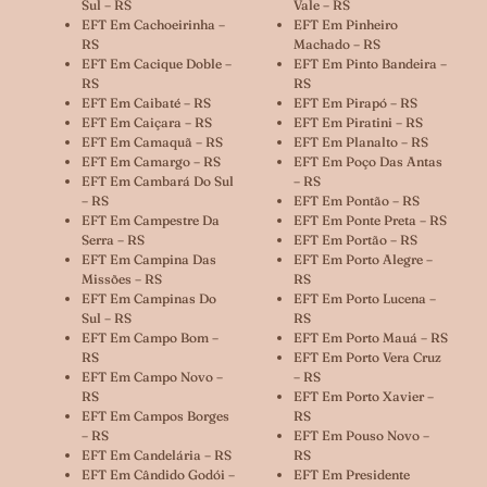
Sul – RS
Vale – RS
EFT Em Cachoeirinha –
EFT Em Pinheiro
RS
Machado – RS
EFT Em Cacique Doble –
EFT Em Pinto Bandeira –
RS
RS
EFT Em Caibaté – RS
EFT Em Pirapó – RS
EFT Em Caiçara – RS
EFT Em Piratini – RS
EFT Em Camaquã – RS
EFT Em Planalto – RS
EFT Em Camargo – RS
EFT Em Poço Das Antas
EFT Em Cambará Do Sul
– RS
– RS
EFT Em Pontão – RS
EFT Em Campestre Da
EFT Em Ponte Preta – RS
Serra – RS
EFT Em Portão – RS
EFT Em Campina Das
EFT Em Porto Alegre –
Missões – RS
RS
EFT Em Campinas Do
EFT Em Porto Lucena –
Sul – RS
RS
EFT Em Campo Bom –
EFT Em Porto Mauá – RS
RS
EFT Em Porto Vera Cruz
EFT Em Campo Novo –
– RS
RS
EFT Em Porto Xavier –
EFT Em Campos Borges
RS
– RS
EFT Em Pouso Novo –
EFT Em Candelária – RS
RS
EFT Em Cândido Godói –
EFT Em Presidente