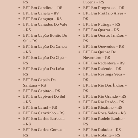
RS
Lucena – RS
EFT Em Candiota – RS
EFT Em Progresso – RS
EFT Em Canela – RS
EFT Em Protásio Alves –
EFT Em Canguçu – RS
RS
EFT Em Canudos Do Vale
EFT Em Putinga – RS
– RS
EFT Em Quaraí – RS
EFT Em Capão Bonito Do
EFT Em Quatro Irmãos –
Sul – RS
RS
EFT Em Capão Da Canoa
EFT Em Quevedos – RS
– RS
EFT Em Quinze De
EFT Em Capão Do Cipó –
Novembro – RS
RS
EFT Em Redentora – RS
EFT Em Capão Do Leão –
EFT Em Relvado – RS
RS
EFT Em Restinga Sêca –
EFT Em Capela De
RS
Santana – RS
EFT Em Rio Dos Índios –
EFT Em Capitão – RS
RS
EFT Em Capivari Do Sul
EFT Em Rio Grande – RS
– RS
EFT Em Rio Pardo – RS
EFT Em Caraá – RS
EFT Em Riozinho – RS
EFT Em Carazinho – RS
EFT Em Roca Sales – RS
EFT Em Carlos Barbosa
EFT Em Rodeio Bonito –
– RS
RS
EFT Em Carlos Gomes –
EFT Em Rolador – RS
RS
EFT Em Rolante – RS