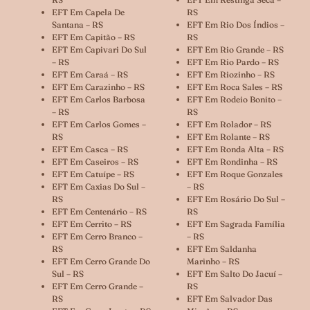
EFT Em Capela De
RS
Santana – RS
EFT Em Rio Dos Índios –
EFT Em Capitão – RS
RS
EFT Em Capivari Do Sul
EFT Em Rio Grande – RS
– RS
EFT Em Rio Pardo – RS
EFT Em Caraá – RS
EFT Em Riozinho – RS
EFT Em Carazinho – RS
EFT Em Roca Sales – RS
EFT Em Carlos Barbosa
EFT Em Rodeio Bonito –
– RS
RS
EFT Em Carlos Gomes –
EFT Em Rolador – RS
RS
EFT Em Rolante – RS
EFT Em Casca – RS
EFT Em Ronda Alta – RS
EFT Em Caseiros – RS
EFT Em Rondinha – RS
EFT Em Catuípe – RS
EFT Em Roque Gonzales
EFT Em Caxias Do Sul –
– RS
RS
EFT Em Rosário Do Sul –
EFT Em Centenário – RS
RS
EFT Em Cerrito – RS
EFT Em Sagrada Família
EFT Em Cerro Branco –
– RS
RS
EFT Em Saldanha
EFT Em Cerro Grande Do
Marinho – RS
Sul – RS
EFT Em Salto Do Jacuí –
EFT Em Cerro Grande –
RS
RS
EFT Em Salvador Das