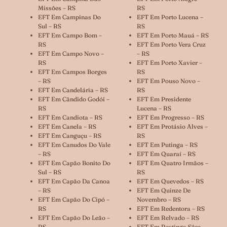
Missões – RS
RS
EFT Em Campinas Do
EFT Em Porto Lucena –
Sul – RS
RS
EFT Em Campo Bom –
EFT Em Porto Mauá – RS
RS
EFT Em Porto Vera Cruz
EFT Em Campo Novo –
– RS
RS
EFT Em Porto Xavier –
EFT Em Campos Borges
RS
– RS
EFT Em Pouso Novo –
EFT Em Candelária – RS
RS
EFT Em Cândido Godói –
EFT Em Presidente
RS
Lucena – RS
EFT Em Candiota – RS
EFT Em Progresso – RS
EFT Em Canela – RS
EFT Em Protásio Alves –
EFT Em Canguçu – RS
RS
EFT Em Canudos Do Vale
EFT Em Putinga – RS
– RS
EFT Em Quaraí – RS
EFT Em Capão Bonito Do
EFT Em Quatro Irmãos –
Sul – RS
RS
EFT Em Capão Da Canoa
EFT Em Quevedos – RS
– RS
EFT Em Quinze De
EFT Em Capão Do Cipó –
Novembro – RS
RS
EFT Em Redentora – RS
EFT Em Capão Do Leão –
EFT Em Relvado – RS
RS
EFT Em Restinga Sêca –