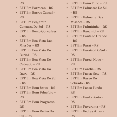
RS
EFT Em Paim Filho – RS
EFT Em Barracão – RS
EFT Em Palmares Do Sul
EFT Em Barros Cassal –
– RS
RS
EFT Em Palmeira Das
EFT Em Benjamin
Missões – RS
Constant Do Sul – RS
EFT Em Palmitinho – RS
EFT Em Bento Gonçalves
EFT Em Panambi – RS
– RS
EFT Em Pantano Grande
EFT Em Boa Vista Das
– RS
Missões – RS
EFT Em Paraí – RS
EFT Em Boa Vista Do
EFT Em Paraíso Do Sul –
Buricá – RS
RS
EFT Em Boa Vista Do
EFT Em Pareci Novo –
Cadeado – RS
RS
EFT Em Boa Vista Do
EFT Em Parobé – RS
Incra – RS
EFT Em Passa-Sete – RS
EFT Em Boa Vista Do Sul
EFT Em Passo Do
– RS
Sobrado – RS
EFT Em Bom Jesus – RS
EFT Em Passo Fundo –
EFT Em Bom Princípio –
RS
RS
EFT Em Paulo Bento –
EFT Em Bom Progresso –
RS
RS
EFT Em Paverama – RS
EFT Em Bom Retiro Do
EFT Em Pedras Altas –
Sul – RS
RS