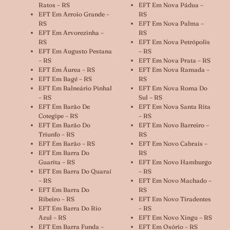
Ratos – RS
EFT Em Nova Pádua –
EFT Em Arroio Grande –
RS
RS
EFT Em Nova Palma –
EFT Em Arvorezinha –
RS
RS
EFT Em Nova Petrópolis
EFT Em Augusto Pestana
– RS
– RS
EFT Em Nova Prata – RS
EFT Em Áurea – RS
EFT Em Nova Ramada –
EFT Em Bagé – RS
RS
EFT Em Balneário Pinhal
EFT Em Nova Roma Do
– RS
Sul – RS
EFT Em Barão De
EFT Em Nova Santa Rita
Cotegipe – RS
– RS
EFT Em Barão Do
EFT Em Novo Barreiro –
Triunfo – RS
RS
EFT Em Barão – RS
EFT Em Novo Cabrais –
EFT Em Barra Do
RS
Guarita – RS
EFT Em Novo Hamburgo
EFT Em Barra Do Quaraí
– RS
– RS
EFT Em Novo Machado –
EFT Em Barra Do
RS
Ribeiro – RS
EFT Em Novo Tiradentes
EFT Em Barra Do Rio
– RS
Azul – RS
EFT Em Novo Xingu – RS
EFT Em Barra Funda –
EFT Em Osório – RS