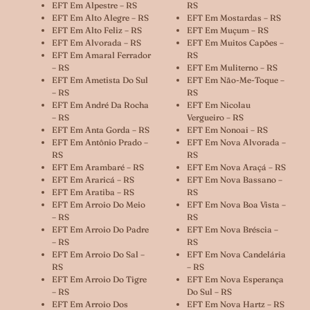
EFT Em Alpestre – RS
RS
EFT Em Alto Alegre – RS
EFT Em Mostardas – RS
EFT Em Alto Feliz – RS
EFT Em Muçum – RS
EFT Em Alvorada – RS
EFT Em Muitos Capões –
EFT Em Amaral Ferrador
RS
– RS
EFT Em Muliterno – RS
EFT Em Ametista Do Sul
EFT Em Não-Me-Toque –
– RS
RS
EFT Em André Da Rocha
EFT Em Nicolau
– RS
Vergueiro – RS
EFT Em Anta Gorda – RS
EFT Em Nonoai – RS
EFT Em Antônio Prado –
EFT Em Nova Alvorada –
RS
RS
EFT Em Arambaré – RS
EFT Em Nova Araçá – RS
EFT Em Araricá – RS
EFT Em Nova Bassano –
EFT Em Aratiba – RS
RS
EFT Em Arroio Do Meio
EFT Em Nova Boa Vista –
– RS
RS
EFT Em Arroio Do Padre
EFT Em Nova Bréscia –
– RS
RS
EFT Em Arroio Do Sal –
EFT Em Nova Candelária
RS
– RS
EFT Em Arroio Do Tigre
EFT Em Nova Esperança
– RS
Do Sul – RS
EFT Em Arroio Dos
EFT Em Nova Hartz – RS