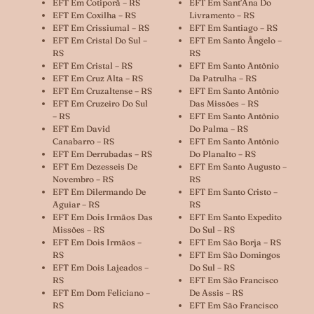
EFT Em Cotiporã – RS
EFT Em Sant’Ana Do
EFT Em Coxilha – RS
Livramento – RS
EFT Em Crissiumal – RS
EFT Em Santiago – RS
EFT Em Cristal Do Sul –
EFT Em Santo Ângelo –
RS
RS
EFT Em Cristal – RS
EFT Em Santo Antônio
EFT Em Cruz Alta – RS
Da Patrulha – RS
EFT Em Cruzaltense – RS
EFT Em Santo Antônio
EFT Em Cruzeiro Do Sul
Das Missões – RS
– RS
EFT Em Santo Antônio
EFT Em David
Do Palma – RS
Canabarro – RS
EFT Em Santo Antônio
EFT Em Derrubadas – RS
Do Planalto – RS
EFT Em Dezesseis De
EFT Em Santo Augusto –
Novembro – RS
RS
EFT Em Dilermando De
EFT Em Santo Cristo –
Aguiar – RS
RS
EFT Em Dois Irmãos Das
EFT Em Santo Expedito
Missões – RS
Do Sul – RS
EFT Em Dois Irmãos –
EFT Em São Borja – RS
RS
EFT Em São Domingos
EFT Em Dois Lajeados –
Do Sul – RS
RS
EFT Em São Francisco
EFT Em Dom Feliciano –
De Assis – RS
RS
EFT Em São Francisco