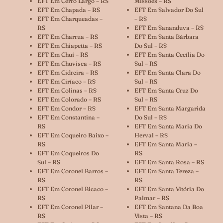
EFT Em Cerro Largo – RS
Missões – RS
EFT Em Chapada – RS
EFT Em Salvador Do Sul
EFT Em Charqueadas –
– RS
RS
EFT Em Sananduva – RS
EFT Em Charrua – RS
EFT Em Santa Bárbara
EFT Em Chiapetta – RS
Do Sul – RS
EFT Em Chuí – RS
EFT Em Santa Cecília Do
EFT Em Chuvisca – RS
Sul – RS
EFT Em Cidreira – RS
EFT Em Santa Clara Do
EFT Em Ciríaco – RS
Sul – RS
EFT Em Colinas – RS
EFT Em Santa Cruz Do
EFT Em Colorado – RS
Sul – RS
EFT Em Condor – RS
EFT Em Santa Margarida
EFT Em Constantina –
Do Sul – RS
RS
EFT Em Santa Maria Do
EFT Em Coqueiro Baixo –
Herval – RS
RS
EFT Em Santa Maria –
EFT Em Coqueiros Do
RS
Sul – RS
EFT Em Santa Rosa – RS
EFT Em Coronel Barros –
EFT Em Santa Tereza –
RS
RS
EFT Em Coronel Bicaco –
EFT Em Santa Vitória Do
RS
Palmar – RS
EFT Em Coronel Pilar –
EFT Em Santana Da Boa
RS
Vista – RS