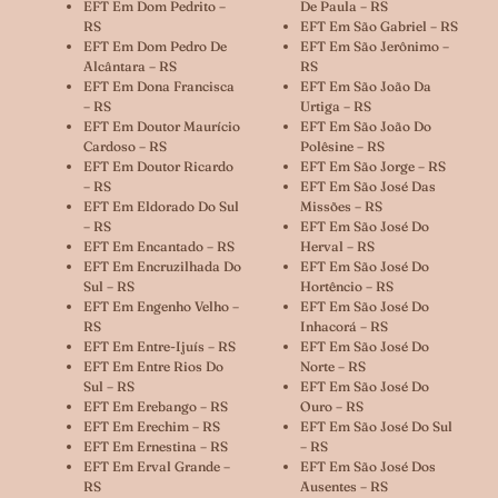
EFT Em Dom Pedrito –
De Paula – RS
RS
EFT Em São Gabriel – RS
EFT Em Dom Pedro De
EFT Em São Jerônimo –
Alcântara – RS
RS
EFT Em Dona Francisca
EFT Em São João Da
– RS
Urtiga – RS
EFT Em Doutor Maurício
EFT Em São João Do
Cardoso – RS
Polêsine – RS
EFT Em Doutor Ricardo
EFT Em São Jorge – RS
– RS
EFT Em São José Das
EFT Em Eldorado Do Sul
Missões – RS
– RS
EFT Em São José Do
EFT Em Encantado – RS
Herval – RS
EFT Em Encruzilhada Do
EFT Em São José Do
Sul – RS
Hortêncio – RS
EFT Em Engenho Velho –
EFT Em São José Do
RS
Inhacorá – RS
EFT Em Entre-Ijuís – RS
EFT Em São José Do
EFT Em Entre Rios Do
Norte – RS
Sul – RS
EFT Em São José Do
EFT Em Erebango – RS
Ouro – RS
EFT Em Erechim – RS
EFT Em São José Do Sul
EFT Em Ernestina – RS
– RS
EFT Em Erval Grande –
EFT Em São José Dos
RS
Ausentes – RS