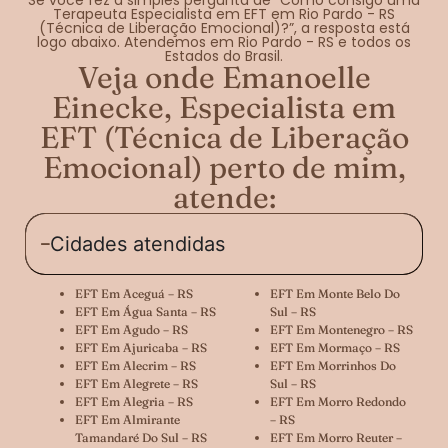
Terapeuta Especialista em EFT em Rio Pardo - RS
(Técnica de Liberação Emocional)?”, a resposta está
logo abaixo. Atendemos em Rio Pardo - RS e todos os
Estados do Brasil.
Veja onde Emanoelle
Einecke, Especialista em
EFT (Técnica de Liberação
Emocional) perto de mim,
atende:
Cidades atendidas
EFT Em Aceguá – RS
EFT Em Monte Belo Do
EFT Em Água Santa – RS
Sul – RS
EFT Em Agudo – RS
EFT Em Montenegro – RS
EFT Em Ajuricaba – RS
EFT Em Mormaço – RS
EFT Em Alecrim – RS
EFT Em Morrinhos Do
EFT Em Alegrete – RS
Sul – RS
EFT Em Alegria – RS
EFT Em Morro Redondo
EFT Em Almirante
– RS
Tamandaré Do Sul – RS
EFT Em Morro Reuter –