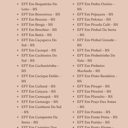
EFT Em Boqueirão Do
EFT Em Pedro Osório –
Leão – RS
RS
EFT Em Bossoroca – RS
EFT Em Pejuçara – RS
EFT Em Bozano – RS
EFT Em Pelotas – RS
EFT Em Braga – RS
EFT Em Picada Café – RS
EFT Em Brochier – RS
EFT Em Pinhal Da Serra
EFT Em Butiá – RS
– RS
EFT Em Caçapava Do
EFT Em Pinhal Grande –
Sul – RS
RS
EFT Em Cacequi – RS
EFT Em Pinhal – RS
EFT Em Cachoeira Do
EFT Em Pinheirinho Do
Sul – RS
Vale – RS
EFT Em Cachoeirinha –
EFT Em Pinheiro
RS
Machado – RS
EFT Em Cacique Doble –
EFT Em Pinto Bandeira –
RS
RS
EFT Em Caibaté – RS
EFT Em Pirapó – RS
EFT Em Caiçara – RS
EFT Em Piratini – RS
EFT Em Camaquã – RS
EFT Em Planalto – RS
EFT Em Camargo – RS
EFT Em Poço Das Antas
EFT Em Cambará Do Sul
– RS
– RS
EFT Em Pontão – RS
EFT Em Campestre Da
EFT Em Ponte Preta – RS
Serra – RS
EFT Em Portão – RS
EFT Em Campina Das
EFT Em Porto Alegre –