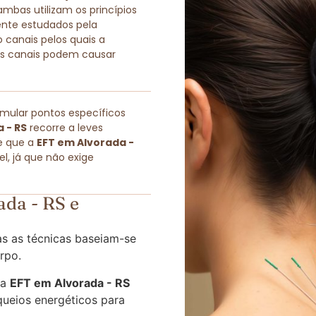
as utilizam os princípios
ente estudados pela
 canais pelos quais a
sses canais podem causar
imular pontos específicos
 - RS
recorre a leves
e que a
EFT em Alvorada -
, já que não exige
da - RS e
s as técnicas baseiam-se
rpo.
 a
EFT em Alvorada - RS
queios energéticos para