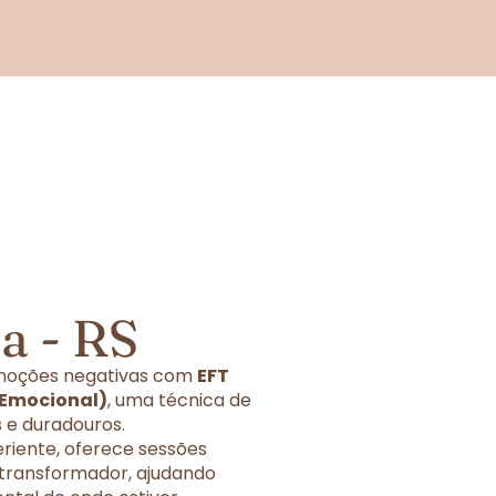
a - RS
 emoções negativas com
EFT
 Emocional)
, uma técnica de
 e duradouros.
eriente, oferece sessões
 transformador, ajudando