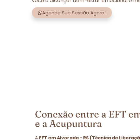
você a alcançar bem-estar emocional e men
Agende Sua Sessão Agora!
Conexão entre a EFT em
e a Acupuntura
A
EFT em Alvorada - RS (Técnica de Liberaç