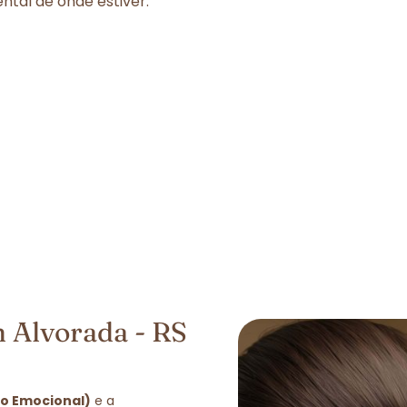
tal de onde estiver.
 Alvorada - RS
ão Emocional)
e a