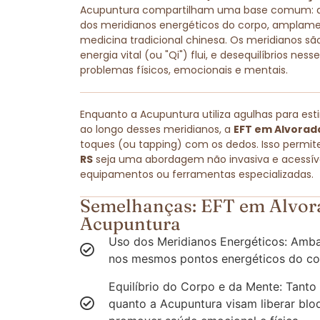
Acupuntura compartilham uma base comum: amb
dos meridianos energéticos do corpo, amplam
medicina tradicional chinesa. Os meridianos são
energia vital (ou "Qi") flui, e desequilíbrios ne
problemas físicos, emocionais e mentais.
Enquanto a Acupuntura utiliza agulhas para est
ao longo desses meridianos, a
EFT em Alvorada
toques (ou tapping) com os dedos. Isso permit
RS
seja uma abordagem não invasiva e acessível
equipamentos ou ferramentas especializadas.
Semelhanças: EFT em Alvora
Acupuntura
Uso dos Meridianos Energéticos: Amba
nos mesmos pontos energéticos do co
Equilíbrio do Corpo e da Mente: Tanto
quanto a Acupuntura visam liberar blo