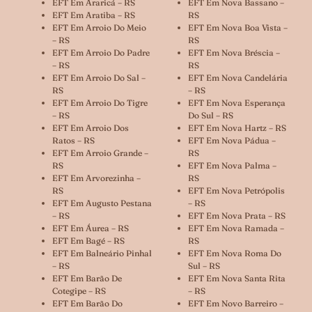
EFT Em Araricá – RS
EFT Em Nova Bassano –
EFT Em Aratiba – RS
RS
EFT Em Arroio Do Meio
EFT Em Nova Boa Vista –
– RS
RS
EFT Em Arroio Do Padre
EFT Em Nova Bréscia –
– RS
RS
EFT Em Arroio Do Sal –
EFT Em Nova Candelária
RS
– RS
EFT Em Arroio Do Tigre
EFT Em Nova Esperança
– RS
Do Sul – RS
EFT Em Arroio Dos
EFT Em Nova Hartz – RS
Ratos – RS
EFT Em Nova Pádua –
EFT Em Arroio Grande –
RS
RS
EFT Em Nova Palma –
EFT Em Arvorezinha –
RS
RS
EFT Em Nova Petrópolis
EFT Em Augusto Pestana
– RS
– RS
EFT Em Nova Prata – RS
EFT Em Áurea – RS
EFT Em Nova Ramada –
EFT Em Bagé – RS
RS
EFT Em Balneário Pinhal
EFT Em Nova Roma Do
– RS
Sul – RS
EFT Em Barão De
EFT Em Nova Santa Rita
Cotegipe – RS
– RS
EFT Em Barão Do
EFT Em Novo Barreiro –