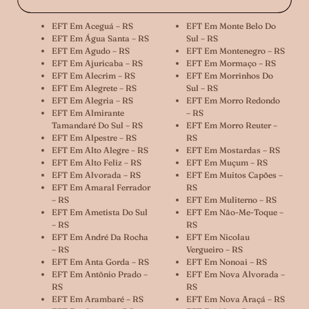
EFT Em Aceguá – RS
EFT Em Monte Belo Do
EFT Em Água Santa – RS
Sul – RS
EFT Em Agudo – RS
EFT Em Montenegro – RS
EFT Em Ajuricaba – RS
EFT Em Mormaço – RS
EFT Em Alecrim – RS
EFT Em Morrinhos Do
EFT Em Alegrete – RS
Sul – RS
EFT Em Alegria – RS
EFT Em Morro Redondo
EFT Em Almirante
– RS
Tamandaré Do Sul – RS
EFT Em Morro Reuter –
EFT Em Alpestre – RS
RS
EFT Em Alto Alegre – RS
EFT Em Mostardas – RS
EFT Em Alto Feliz – RS
EFT Em Muçum – RS
EFT Em Alvorada – RS
EFT Em Muitos Capões –
EFT Em Amaral Ferrador
RS
– RS
EFT Em Muliterno – RS
EFT Em Ametista Do Sul
EFT Em Não-Me-Toque –
– RS
RS
EFT Em André Da Rocha
EFT Em Nicolau
– RS
Vergueiro – RS
EFT Em Anta Gorda – RS
EFT Em Nonoai – RS
EFT Em Antônio Prado –
EFT Em Nova Alvorada –
RS
RS
EFT Em Arambaré – RS
EFT Em Nova Araçá – RS