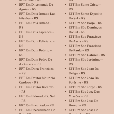
EFT Em Dilermando De
EFT Em Santo Cristo –
Aguiar – RS
RS
EFT Em Dois Irmãos Das
EFT Em Santo Expedito
Missões – RS
Do Sul – RS
EFT Em Dois Irmãos –
EFT Em São Borja – RS
RS
EFT Em São Domingos
EFT Em Dois Lajeados –
Do Sul – RS
RS
EFT Em São Francisco
EFT Em Dom Feliciano –
De Assis – RS
RS
EFT Em São Francisco
EFT Em Dom Pedrito –
De Paula – RS
RS
EFT Em São Gabriel – RS
EFT Em Dom Pedro De
EFT Em São Jerônimo –
Alcântara – RS
RS
EFT Em Dona Francisca
EFT Em São João Da
– RS
Urtiga – RS
EFT Em Doutor Maurício
EFT Em São João Do
Cardoso – RS
Polêsine – RS
EFT Em Doutor Ricardo
EFT Em São Jorge – RS
– RS
EFT Em São José Das
EFT Em Eldorado Do Sul
Missões – RS
– RS
EFT Em São José Do
EFT Em Encantado – RS
Herval – RS
EFT Em Encruzilhada Do
EFT Em São José Do