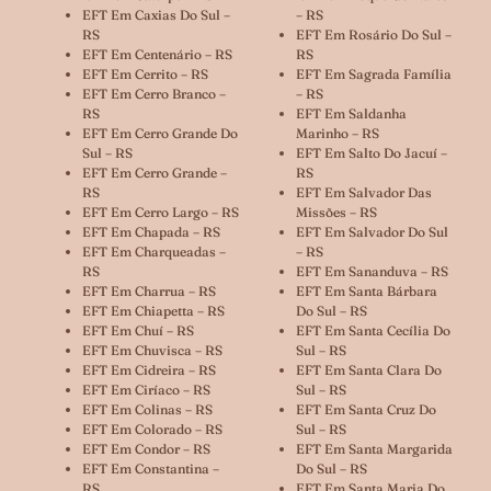
EFT Em Caxias Do Sul –
– RS
RS
EFT Em Rosário Do Sul –
EFT Em Centenário – RS
RS
EFT Em Cerrito – RS
EFT Em Sagrada Família
EFT Em Cerro Branco –
– RS
RS
EFT Em Saldanha
EFT Em Cerro Grande Do
Marinho – RS
Sul – RS
EFT Em Salto Do Jacuí –
EFT Em Cerro Grande –
RS
RS
EFT Em Salvador Das
EFT Em Cerro Largo – RS
Missões – RS
EFT Em Chapada – RS
EFT Em Salvador Do Sul
EFT Em Charqueadas –
– RS
RS
EFT Em Sananduva – RS
EFT Em Charrua – RS
EFT Em Santa Bárbara
EFT Em Chiapetta – RS
Do Sul – RS
EFT Em Chuí – RS
EFT Em Santa Cecília Do
EFT Em Chuvisca – RS
Sul – RS
EFT Em Cidreira – RS
EFT Em Santa Clara Do
EFT Em Ciríaco – RS
Sul – RS
EFT Em Colinas – RS
EFT Em Santa Cruz Do
EFT Em Colorado – RS
Sul – RS
EFT Em Condor – RS
EFT Em Santa Margarida
EFT Em Constantina –
Do Sul – RS
RS
EFT Em Santa Maria Do