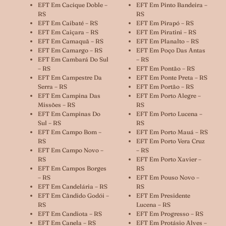
EFT Em Cacique Doble –
EFT Em Pinto Bandeira –
RS
RS
EFT Em Caibaté – RS
EFT Em Pirapó – RS
EFT Em Caiçara – RS
EFT Em Piratini – RS
EFT Em Camaquã – RS
EFT Em Planalto – RS
EFT Em Camargo – RS
EFT Em Poço Das Antas
EFT Em Cambará Do Sul
– RS
– RS
EFT Em Pontão – RS
EFT Em Campestre Da
EFT Em Ponte Preta – RS
Serra – RS
EFT Em Portão – RS
EFT Em Campina Das
EFT Em Porto Alegre –
Missões – RS
RS
EFT Em Campinas Do
EFT Em Porto Lucena –
Sul – RS
RS
EFT Em Campo Bom –
EFT Em Porto Mauá – RS
RS
EFT Em Porto Vera Cruz
EFT Em Campo Novo –
– RS
RS
EFT Em Porto Xavier –
EFT Em Campos Borges
RS
– RS
EFT Em Pouso Novo –
EFT Em Candelária – RS
RS
EFT Em Cândido Godói –
EFT Em Presidente
RS
Lucena – RS
EFT Em Candiota – RS
EFT Em Progresso – RS
EFT Em Canela – RS
EFT Em Protásio Alves –