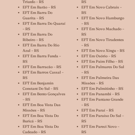
Triunfo – RS
RS
EFT Em Barão – RS
EFT Em Novo Cabrais –
EFT Em Barra Do
RS
Guarita – RS
EFT Em Novo Hamburgo
EFT Em Barra Do Quaraí
– RS
– RS
EFT Em Novo Machado –
EFT Em Barra Do
RS
Ribeiro – RS
EFT Em Novo Tiradentes
EFT Em Barra Do Rio
– RS
Azul – RS
EFT Em Novo Xingu – RS
EFT Em Barra Funda –
EFT Em Osório – RS
RS
EFT Em Paim Filho – RS
EFT Em Barracão – RS
EFT Em Palmares Do Sul
EFT Em Barros Cassal –
– RS
RS
EFT Em Palmeira Das
EFT Em Benjamin
Missões – RS
Constant Do Sul – RS
EFT Em Palmitinho – RS
EFT Em Bento Gonçalves
EFT Em Panambi – RS
– RS
EFT Em Pantano Grande
EFT Em Boa Vista Das
– RS
Missões – RS
EFT Em Paraí – RS
EFT Em Boa Vista Do
EFT Em Paraíso Do Sul –
Buricá – RS
RS
EFT Em Boa Vista Do
EFT Em Pareci Novo –
Cadeado – RS
RS