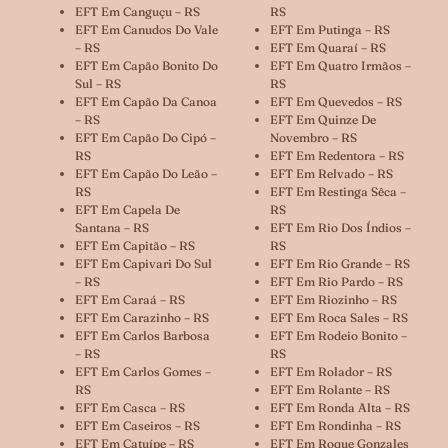
EFT Em Canguçu – RS
RS
EFT Em Canudos Do Vale
EFT Em Putinga – RS
– RS
EFT Em Quaraí – RS
EFT Em Capão Bonito Do
EFT Em Quatro Irmãos –
Sul – RS
RS
EFT Em Capão Da Canoa
EFT Em Quevedos – RS
– RS
EFT Em Quinze De
EFT Em Capão Do Cipó –
Novembro – RS
RS
EFT Em Redentora – RS
EFT Em Capão Do Leão –
EFT Em Relvado – RS
RS
EFT Em Restinga Sêca –
EFT Em Capela De
RS
Santana – RS
EFT Em Rio Dos Índios –
EFT Em Capitão – RS
RS
EFT Em Capivari Do Sul
EFT Em Rio Grande – RS
– RS
EFT Em Rio Pardo – RS
EFT Em Caraá – RS
EFT Em Riozinho – RS
EFT Em Carazinho – RS
EFT Em Roca Sales – RS
EFT Em Carlos Barbosa
EFT Em Rodeio Bonito –
– RS
RS
EFT Em Carlos Gomes –
EFT Em Rolador – RS
RS
EFT Em Rolante – RS
EFT Em Casca – RS
EFT Em Ronda Alta – RS
EFT Em Caseiros – RS
EFT Em Rondinha – RS
EFT Em Catuípe – RS
EFT Em Roque Gonzales