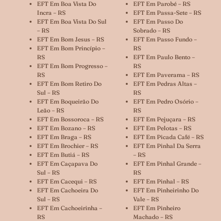
EFT Em Boa Vista Do
EFT Em Parobé – RS
Incra – RS
EFT Em Passa-Sete – RS
EFT Em Boa Vista Do Sul
EFT Em Passo Do
– RS
Sobrado – RS
EFT Em Bom Jesus – RS
EFT Em Passo Fundo –
EFT Em Bom Princípio –
RS
RS
EFT Em Paulo Bento –
EFT Em Bom Progresso –
RS
RS
EFT Em Paverama – RS
EFT Em Bom Retiro Do
EFT Em Pedras Altas –
Sul – RS
RS
EFT Em Boqueirão Do
EFT Em Pedro Osório –
Leão – RS
RS
EFT Em Bossoroca – RS
EFT Em Pejuçara – RS
EFT Em Bozano – RS
EFT Em Pelotas – RS
EFT Em Braga – RS
EFT Em Picada Café – RS
EFT Em Brochier – RS
EFT Em Pinhal Da Serra
EFT Em Butiá – RS
– RS
EFT Em Caçapava Do
EFT Em Pinhal Grande –
Sul – RS
RS
EFT Em Cacequi – RS
EFT Em Pinhal – RS
EFT Em Cachoeira Do
EFT Em Pinheirinho Do
Sul – RS
Vale – RS
EFT Em Cachoeirinha –
EFT Em Pinheiro
RS
Machado – RS