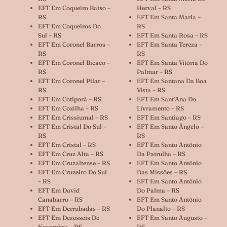
EFT Em Coqueiro Baixo –
Herval – RS
RS
EFT Em Santa Maria –
EFT Em Coqueiros Do
RS
Sul – RS
EFT Em Santa Rosa – RS
EFT Em Coronel Barros –
EFT Em Santa Tereza –
RS
RS
EFT Em Coronel Bicaco –
EFT Em Santa Vitória Do
RS
Palmar – RS
EFT Em Coronel Pilar –
EFT Em Santana Da Boa
RS
Vista – RS
EFT Em Cotiporã – RS
EFT Em Sant’Ana Do
EFT Em Coxilha – RS
Livramento – RS
EFT Em Crissiumal – RS
EFT Em Santiago – RS
EFT Em Cristal Do Sul –
EFT Em Santo Ângelo –
RS
RS
EFT Em Cristal – RS
EFT Em Santo Antônio
EFT Em Cruz Alta – RS
Da Patrulha – RS
EFT Em Cruzaltense – RS
EFT Em Santo Antônio
EFT Em Cruzeiro Do Sul
Das Missões – RS
– RS
EFT Em Santo Antônio
EFT Em David
Do Palma – RS
Canabarro – RS
EFT Em Santo Antônio
EFT Em Derrubadas – RS
Do Planalto – RS
EFT Em Dezesseis De
EFT Em Santo Augusto –
Novembro – RS
RS