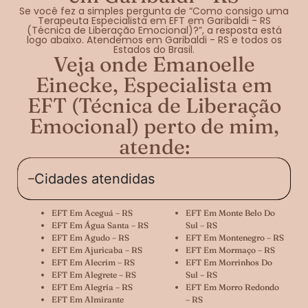
Se você fez a simples pergunta de “Como consigo uma
Terapeuta Especialista em EFT em Garibaldi - RS
(Técnica de Liberação Emocional)?”, a resposta está
logo abaixo. Atendemos em Garibaldi - RS e todos os
Estados do Brasil.
Veja onde Emanoelle
Einecke, Especialista em
EFT (Técnica de Liberação
Emocional) perto de mim,
atende:
Cidades atendidas
EFT Em Aceguá – RS
EFT Em Monte Belo Do
EFT Em Água Santa – RS
Sul – RS
EFT Em Agudo – RS
EFT Em Montenegro – RS
EFT Em Ajuricaba – RS
EFT Em Mormaço – RS
EFT Em Alecrim – RS
EFT Em Morrinhos Do
EFT Em Alegrete – RS
Sul – RS
EFT Em Alegria – RS
EFT Em Morro Redondo
EFT Em Almirante
– RS