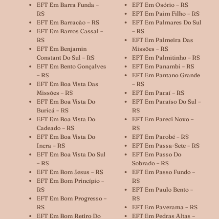
EFT Em Barra Funda –
EFT Em Osório – RS
RS
EFT Em Paim Filho – RS
EFT Em Barracão – RS
EFT Em Palmares Do Sul
EFT Em Barros Cassal –
– RS
RS
EFT Em Palmeira Das
EFT Em Benjamin
Missões – RS
Constant Do Sul – RS
EFT Em Palmitinho – RS
EFT Em Bento Gonçalves
EFT Em Panambi – RS
– RS
EFT Em Pantano Grande
EFT Em Boa Vista Das
– RS
Missões – RS
EFT Em Paraí – RS
EFT Em Boa Vista Do
EFT Em Paraíso Do Sul –
Buricá – RS
RS
EFT Em Boa Vista Do
EFT Em Pareci Novo –
Cadeado – RS
RS
EFT Em Boa Vista Do
EFT Em Parobé – RS
Incra – RS
EFT Em Passa-Sete – RS
EFT Em Boa Vista Do Sul
EFT Em Passo Do
– RS
Sobrado – RS
EFT Em Bom Jesus – RS
EFT Em Passo Fundo –
EFT Em Bom Princípio –
RS
RS
EFT Em Paulo Bento –
EFT Em Bom Progresso –
RS
RS
EFT Em Paverama – RS
EFT Em Bom Retiro Do
EFT Em Pedras Altas –