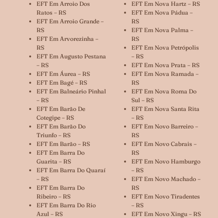
EFT Em Arroio Dos
EFT Em Nova Hartz – RS
Ratos – RS
EFT Em Nova Pádua –
EFT Em Arroio Grande –
RS
RS
EFT Em Nova Palma –
EFT Em Arvorezinha –
RS
RS
EFT Em Nova Petrópolis
EFT Em Augusto Pestana
– RS
– RS
EFT Em Nova Prata – RS
EFT Em Áurea – RS
EFT Em Nova Ramada –
EFT Em Bagé – RS
RS
EFT Em Balneário Pinhal
EFT Em Nova Roma Do
– RS
Sul – RS
EFT Em Barão De
EFT Em Nova Santa Rita
Cotegipe – RS
– RS
EFT Em Barão Do
EFT Em Novo Barreiro –
Triunfo – RS
RS
EFT Em Barão – RS
EFT Em Novo Cabrais –
EFT Em Barra Do
RS
Guarita – RS
EFT Em Novo Hamburgo
EFT Em Barra Do Quaraí
– RS
– RS
EFT Em Novo Machado –
EFT Em Barra Do
RS
Ribeiro – RS
EFT Em Novo Tiradentes
EFT Em Barra Do Rio
– RS
Azul – RS
EFT Em Novo Xingu – RS