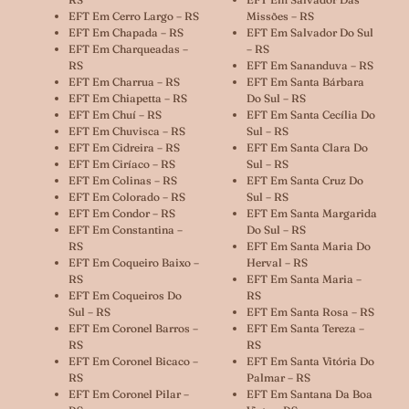
EFT Em Cerro Largo – RS
Missões – RS
EFT Em Chapada – RS
EFT Em Salvador Do Sul
EFT Em Charqueadas –
– RS
RS
EFT Em Sananduva – RS
EFT Em Charrua – RS
EFT Em Santa Bárbara
EFT Em Chiapetta – RS
Do Sul – RS
EFT Em Chuí – RS
EFT Em Santa Cecília Do
EFT Em Chuvisca – RS
Sul – RS
EFT Em Cidreira – RS
EFT Em Santa Clara Do
EFT Em Ciríaco – RS
Sul – RS
EFT Em Colinas – RS
EFT Em Santa Cruz Do
EFT Em Colorado – RS
Sul – RS
EFT Em Condor – RS
EFT Em Santa Margarida
EFT Em Constantina –
Do Sul – RS
RS
EFT Em Santa Maria Do
EFT Em Coqueiro Baixo –
Herval – RS
RS
EFT Em Santa Maria –
EFT Em Coqueiros Do
RS
Sul – RS
EFT Em Santa Rosa – RS
EFT Em Coronel Barros –
EFT Em Santa Tereza –
RS
RS
EFT Em Coronel Bicaco –
EFT Em Santa Vitória Do
RS
Palmar – RS
EFT Em Coronel Pilar –
EFT Em Santana Da Boa