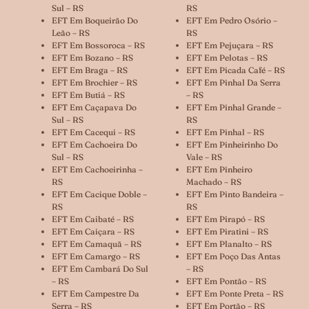
Sul – RS
RS
EFT Em Boqueirão Do
EFT Em Pedro Osório –
Leão – RS
RS
EFT Em Bossoroca – RS
EFT Em Pejuçara – RS
EFT Em Bozano – RS
EFT Em Pelotas – RS
EFT Em Braga – RS
EFT Em Picada Café – RS
EFT Em Brochier – RS
EFT Em Pinhal Da Serra
EFT Em Butiá – RS
– RS
EFT Em Caçapava Do
EFT Em Pinhal Grande –
Sul – RS
RS
EFT Em Cacequi – RS
EFT Em Pinhal – RS
EFT Em Cachoeira Do
EFT Em Pinheirinho Do
Sul – RS
Vale – RS
EFT Em Cachoeirinha –
EFT Em Pinheiro
RS
Machado – RS
EFT Em Cacique Doble –
EFT Em Pinto Bandeira –
RS
RS
EFT Em Caibaté – RS
EFT Em Pirapó – RS
EFT Em Caiçara – RS
EFT Em Piratini – RS
EFT Em Camaquã – RS
EFT Em Planalto – RS
EFT Em Camargo – RS
EFT Em Poço Das Antas
EFT Em Cambará Do Sul
– RS
– RS
EFT Em Pontão – RS
EFT Em Campestre Da
EFT Em Ponte Preta – RS
Serra – RS
EFT Em Portão – RS