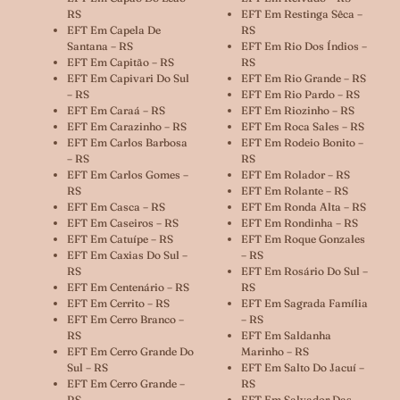
RS
EFT Em Restinga Sêca –
EFT Em Capela De
RS
Santana – RS
EFT Em Rio Dos Índios –
EFT Em Capitão – RS
RS
EFT Em Capivari Do Sul
EFT Em Rio Grande – RS
– RS
EFT Em Rio Pardo – RS
EFT Em Caraá – RS
EFT Em Riozinho – RS
EFT Em Carazinho – RS
EFT Em Roca Sales – RS
EFT Em Carlos Barbosa
EFT Em Rodeio Bonito –
– RS
RS
EFT Em Carlos Gomes –
EFT Em Rolador – RS
RS
EFT Em Rolante – RS
EFT Em Casca – RS
EFT Em Ronda Alta – RS
EFT Em Caseiros – RS
EFT Em Rondinha – RS
EFT Em Catuípe – RS
EFT Em Roque Gonzales
EFT Em Caxias Do Sul –
– RS
RS
EFT Em Rosário Do Sul –
EFT Em Centenário – RS
RS
EFT Em Cerrito – RS
EFT Em Sagrada Família
EFT Em Cerro Branco –
– RS
RS
EFT Em Saldanha
EFT Em Cerro Grande Do
Marinho – RS
Sul – RS
EFT Em Salto Do Jacuí –
EFT Em Cerro Grande –
RS
RS
EFT Em Salvador Das