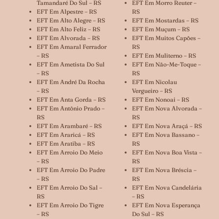
Tamandaré Do Sul – RS
EFT Em Morro Reuter –
EFT Em Alpestre – RS
RS
EFT Em Alto Alegre – RS
EFT Em Mostardas – RS
EFT Em Alto Feliz – RS
EFT Em Muçum – RS
EFT Em Alvorada – RS
EFT Em Muitos Capões –
EFT Em Amaral Ferrador
RS
– RS
EFT Em Muliterno – RS
EFT Em Ametista Do Sul
EFT Em Não-Me-Toque –
– RS
RS
EFT Em André Da Rocha
EFT Em Nicolau
– RS
Vergueiro – RS
EFT Em Anta Gorda – RS
EFT Em Nonoai – RS
EFT Em Antônio Prado –
EFT Em Nova Alvorada –
RS
RS
EFT Em Arambaré – RS
EFT Em Nova Araçá – RS
EFT Em Araricá – RS
EFT Em Nova Bassano –
EFT Em Aratiba – RS
RS
EFT Em Arroio Do Meio
EFT Em Nova Boa Vista –
– RS
RS
EFT Em Arroio Do Padre
EFT Em Nova Bréscia –
– RS
RS
EFT Em Arroio Do Sal –
EFT Em Nova Candelária
RS
– RS
EFT Em Arroio Do Tigre
EFT Em Nova Esperança
– RS
Do Sul – RS