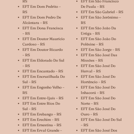
RS
EFT Em São Francisco
EFT Em Dom Pedrito –
De Paula – RS
RS
EFT Em São Gabriel – RS
EFT Em Dom Pedro De
EFT Em São Jerônimo –
Alcântara – RS
RS
EFT Em Dona Francisca
EFT Em São João Da
– RS
Urtiga – RS
EFT Em Doutor Maurício
EFT Em São João Do
Cardoso – RS
Polêsine – RS
EFT Em Doutor Ricardo
EFT Em São Jorge – RS
– RS
EFT Em São José Das
EFT Em Eldorado Do Sul
Missões – RS
– RS
EFT Em São José Do
EFT Em Encantado – RS
Herval – RS
EFT Em Encruzilhada Do
EFT Em São José Do
Sul – RS
Hortêncio – RS
EFT Em Engenho Velho –
EFT Em São José Do
RS
Inhacorá – RS
EFT Em Entre-Ijuís – RS
EFT Em São José Do
EFT Em Entre Rios Do
Norte – RS
Sul – RS
EFT Em São José Do
EFT Em Erebango – RS
Ouro – RS
EFT Em Erechim – RS
EFT Em São José Do Sul
EFT Em Ernestina – RS
– RS
EFT Em Erval Grande –
EFT Em São José Dos