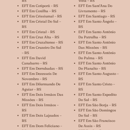
RS
Vista – RS
EFT Em Cotiporã – RS
EFT Em Sant’Ana Do
EFT Em Coxilha – RS
Livramento – RS
EFT Em Crissiumal – RS
EFT Em Santiago – RS
EFT Em Cristal Do Sul –
EFT Em Santo Ângelo –
RS
RS
EFT Em Cristal – RS
EFT Em Santo Antônio
EFT Em Cruz Alta – RS
Da Patrulha – RS
EFT Em Cruzaltense – RS
EFT Em Santo Antônio
EFT Em Cruzeiro Do Sul
Das Missões – RS
– RS
EFT Em Santo Antônio
EFT Em David
Do Palma – RS
Canabarro – RS
EFT Em Santo Antônio
EFT Em Derrubadas – RS
Do Planalto – RS
EFT Em Dezesseis De
EFT Em Santo Augusto –
Novembro – RS
RS
EFT Em Dilermando De
EFT Em Santo Cristo –
Aguiar – RS
RS
EFT Em Dois Irmãos Das
EFT Em Santo Expedito
Missões – RS
Do Sul – RS
EFT Em Dois Irmãos –
EFT Em São Borja – RS
RS
EFT Em São Domingos
EFT Em Dois Lajeados –
Do Sul – RS
RS
EFT Em São Francisco
EFT Em Dom Feliciano –
De Assis – RS