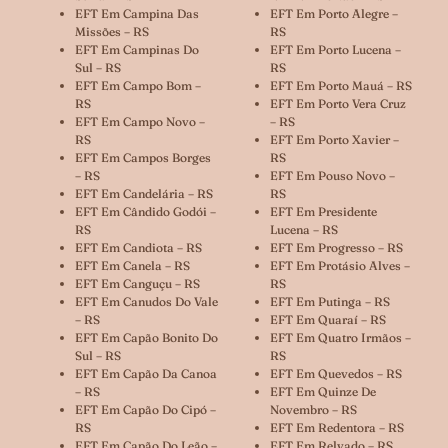
EFT Em Campina Das
EFT Em Porto Alegre –
Missões – RS
RS
EFT Em Campinas Do
EFT Em Porto Lucena –
Sul – RS
RS
EFT Em Campo Bom –
EFT Em Porto Mauá – RS
RS
EFT Em Porto Vera Cruz
EFT Em Campo Novo –
– RS
RS
EFT Em Porto Xavier –
EFT Em Campos Borges
RS
– RS
EFT Em Pouso Novo –
EFT Em Candelária – RS
RS
EFT Em Cândido Godói –
EFT Em Presidente
RS
Lucena – RS
EFT Em Candiota – RS
EFT Em Progresso – RS
EFT Em Canela – RS
EFT Em Protásio Alves –
EFT Em Canguçu – RS
RS
EFT Em Canudos Do Vale
EFT Em Putinga – RS
– RS
EFT Em Quaraí – RS
EFT Em Capão Bonito Do
EFT Em Quatro Irmãos –
Sul – RS
RS
EFT Em Capão Da Canoa
EFT Em Quevedos – RS
– RS
EFT Em Quinze De
EFT Em Capão Do Cipó –
Novembro – RS
RS
EFT Em Redentora – RS
EFT Em Capão Do Leão –
EFT Em Relvado – RS