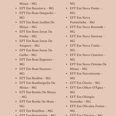
Minas – MG
MG
EFT Em Bocaiuva – MG
EFT Em Nova Ponte –
EFT Em Bom Despacho –
MG
MG
EFT Em Nova
EFT Em Bom Jardim De
Porteirinha – MG
Minas – MG
EFT Em Nova Resende –
EFT Em Bom Jesus Da
MG
Penha – MG
EFT Em Nova Serrana –
EFT Em Bom Jesus Do
MG
Amparo – MG
EFT Em Nova União –
EFT Em Bom Jesus Do
MG
Galho – MG
EFT Em Novo Cruzeiro –
EFT Em Bom Repouso –
MG
MG
EFT Em Novo Oriente De
EFT Em Bom Sucesso –
Minas – MG
MG
EFT Em Novorizonte –
EFT Em Bonfim – MG
MG
EFT Em Bonfinópolis De
EFT Em Olaria – MG
Minas – MG
EFT Em Olhos-D’Água –
EFT Em Bonito De Minas
MG
– MG
EFT Em Olímpio
EFT Em Borda Da Mata –
Noronha – MG
MG
EFT Em Oliveira Fortes –
EFT Em Botelhos – MG
MG
EFT Em Botumirim – MG
EFT Em Oliveira – MG