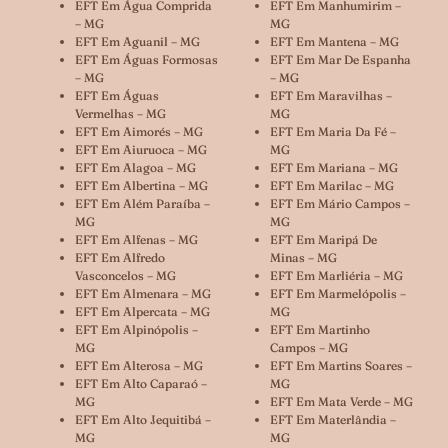
EFT Em Água Comprida
EFT Em Manhumirim –
– MG
MG
EFT Em Aguanil – MG
EFT Em Mantena – MG
EFT Em Águas Formosas
EFT Em Mar De Espanha
– MG
– MG
EFT Em Águas
EFT Em Maravilhas –
Vermelhas – MG
MG
EFT Em Aimorés – MG
EFT Em Maria Da Fé –
EFT Em Aiuruoca – MG
MG
EFT Em Alagoa – MG
EFT Em Mariana – MG
EFT Em Albertina – MG
EFT Em Marilac – MG
EFT Em Além Paraíba –
EFT Em Mário Campos –
MG
MG
EFT Em Alfenas – MG
EFT Em Maripá De
EFT Em Alfredo
Minas – MG
Vasconcelos – MG
EFT Em Marliéria – MG
EFT Em Almenara – MG
EFT Em Marmelópolis –
EFT Em Alpercata – MG
MG
EFT Em Alpinópolis –
EFT Em Martinho
MG
Campos – MG
EFT Em Alterosa – MG
EFT Em Martins Soares –
EFT Em Alto Caparaó –
MG
MG
EFT Em Mata Verde – MG
EFT Em Alto Jequitibá –
EFT Em Materlândia –
MG
MG