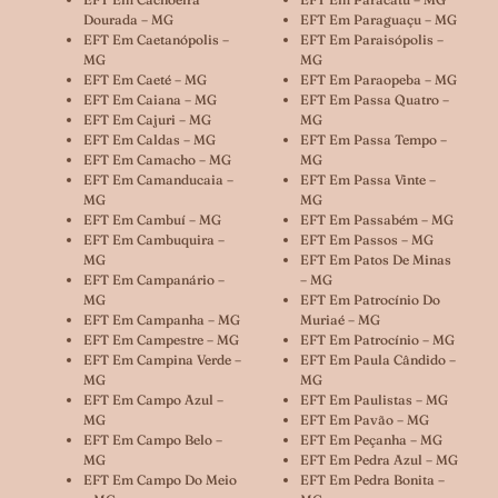
Dourada – MG
EFT Em Paraguaçu – MG
EFT Em Caetanópolis –
EFT Em Paraisópolis –
MG
MG
EFT Em Caeté – MG
EFT Em Paraopeba – MG
EFT Em Caiana – MG
EFT Em Passa Quatro –
EFT Em Cajuri – MG
MG
EFT Em Caldas – MG
EFT Em Passa Tempo –
EFT Em Camacho – MG
MG
EFT Em Camanducaia –
EFT Em Passa Vinte –
MG
MG
EFT Em Cambuí – MG
EFT Em Passabém – MG
EFT Em Cambuquira –
EFT Em Passos – MG
MG
EFT Em Patos De Minas
EFT Em Campanário –
– MG
MG
EFT Em Patrocínio Do
EFT Em Campanha – MG
Muriaé – MG
EFT Em Campestre – MG
EFT Em Patrocínio – MG
EFT Em Campina Verde –
EFT Em Paula Cândido –
MG
MG
EFT Em Campo Azul –
EFT Em Paulistas – MG
MG
EFT Em Pavão – MG
EFT Em Campo Belo –
EFT Em Peçanha – MG
MG
EFT Em Pedra Azul – MG
EFT Em Campo Do Meio
EFT Em Pedra Bonita –