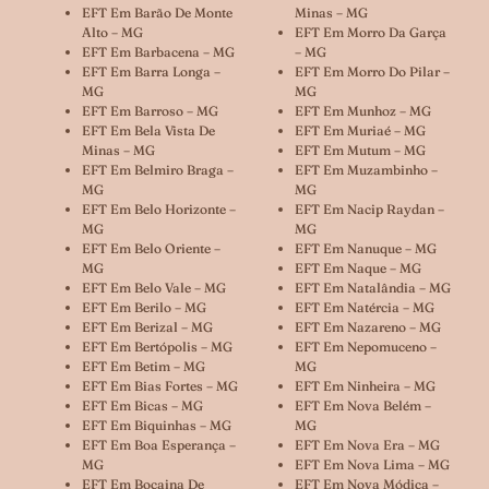
EFT Em Barão De Monte
Minas – MG
Alto – MG
EFT Em Morro Da Garça
EFT Em Barbacena – MG
– MG
EFT Em Barra Longa –
EFT Em Morro Do Pilar –
MG
MG
EFT Em Barroso – MG
EFT Em Munhoz – MG
EFT Em Bela Vista De
EFT Em Muriaé – MG
Minas – MG
EFT Em Mutum – MG
EFT Em Belmiro Braga –
EFT Em Muzambinho –
MG
MG
EFT Em Belo Horizonte –
EFT Em Nacip Raydan –
MG
MG
EFT Em Belo Oriente –
EFT Em Nanuque – MG
MG
EFT Em Naque – MG
EFT Em Belo Vale – MG
EFT Em Natalândia – MG
EFT Em Berilo – MG
EFT Em Natércia – MG
EFT Em Berizal – MG
EFT Em Nazareno – MG
EFT Em Bertópolis – MG
EFT Em Nepomuceno –
EFT Em Betim – MG
MG
EFT Em Bias Fortes – MG
EFT Em Ninheira – MG
EFT Em Bicas – MG
EFT Em Nova Belém –
EFT Em Biquinhas – MG
MG
EFT Em Boa Esperança –
EFT Em Nova Era – MG
MG
EFT Em Nova Lima – MG
EFT Em Bocaina De
EFT Em Nova Módica –