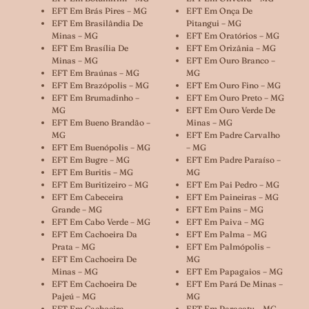
EFT Em Brás Pires – MG
EFT Em Onça De
EFT Em Brasilândia De
Pitangui – MG
Minas – MG
EFT Em Oratórios – MG
EFT Em Brasília De
EFT Em Orizânia – MG
Minas – MG
EFT Em Ouro Branco –
EFT Em Braúnas – MG
MG
EFT Em Brazópolis – MG
EFT Em Ouro Fino – MG
EFT Em Brumadinho –
EFT Em Ouro Preto – MG
MG
EFT Em Ouro Verde De
EFT Em Bueno Brandão –
Minas – MG
MG
EFT Em Padre Carvalho
EFT Em Buenópolis – MG
– MG
EFT Em Bugre – MG
EFT Em Padre Paraíso –
EFT Em Buritis – MG
MG
EFT Em Buritizeiro – MG
EFT Em Pai Pedro – MG
EFT Em Cabeceira
EFT Em Paineiras – MG
Grande – MG
EFT Em Pains – MG
EFT Em Cabo Verde – MG
EFT Em Paiva – MG
EFT Em Cachoeira Da
EFT Em Palma – MG
Prata – MG
EFT Em Palmópolis –
EFT Em Cachoeira De
MG
Minas – MG
EFT Em Papagaios – MG
EFT Em Cachoeira De
EFT Em Pará De Minas –
Pajeú – MG
MG
EFT Em Cachoeira
EFT Em Paracatu – MG