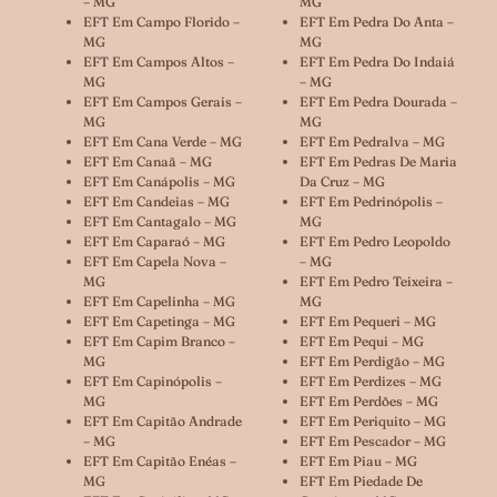
– MG
MG
EFT Em Campo Florido –
EFT Em Pedra Do Anta –
MG
MG
EFT Em Campos Altos –
EFT Em Pedra Do Indaiá
MG
– MG
EFT Em Campos Gerais –
EFT Em Pedra Dourada –
MG
MG
EFT Em Cana Verde – MG
EFT Em Pedralva – MG
EFT Em Canaã – MG
EFT Em Pedras De Maria
EFT Em Canápolis – MG
Da Cruz – MG
EFT Em Candeias – MG
EFT Em Pedrinópolis –
EFT Em Cantagalo – MG
MG
EFT Em Caparaó – MG
EFT Em Pedro Leopoldo
EFT Em Capela Nova –
– MG
MG
EFT Em Pedro Teixeira –
EFT Em Capelinha – MG
MG
EFT Em Capetinga – MG
EFT Em Pequeri – MG
EFT Em Capim Branco –
EFT Em Pequi – MG
MG
EFT Em Perdigão – MG
EFT Em Capinópolis –
EFT Em Perdizes – MG
MG
EFT Em Perdões – MG
EFT Em Capitão Andrade
EFT Em Periquito – MG
– MG
EFT Em Pescador – MG
EFT Em Capitão Enéas –
EFT Em Piau – MG
MG
EFT Em Piedade De