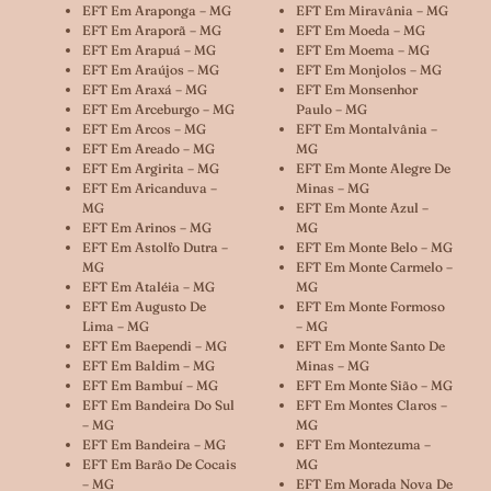
EFT Em Araponga – MG
EFT Em Miravânia – MG
EFT Em Araporã – MG
EFT Em Moeda – MG
EFT Em Arapuá – MG
EFT Em Moema – MG
EFT Em Araújos – MG
EFT Em Monjolos – MG
EFT Em Araxá – MG
EFT Em Monsenhor
EFT Em Arceburgo – MG
Paulo – MG
EFT Em Arcos – MG
EFT Em Montalvânia –
EFT Em Areado – MG
MG
EFT Em Argirita – MG
EFT Em Monte Alegre De
EFT Em Aricanduva –
Minas – MG
MG
EFT Em Monte Azul –
EFT Em Arinos – MG
MG
EFT Em Astolfo Dutra –
EFT Em Monte Belo – MG
MG
EFT Em Monte Carmelo –
EFT Em Ataléia – MG
MG
EFT Em Augusto De
EFT Em Monte Formoso
Lima – MG
– MG
EFT Em Baependi – MG
EFT Em Monte Santo De
EFT Em Baldim – MG
Minas – MG
EFT Em Bambuí – MG
EFT Em Monte Sião – MG
EFT Em Bandeira Do Sul
EFT Em Montes Claros –
– MG
MG
EFT Em Bandeira – MG
EFT Em Montezuma –
EFT Em Barão De Cocais
MG
– MG
EFT Em Morada Nova De