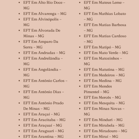
EFT Em Alto Rio Doce –
EFT Em Mateus Leme –
MG
MG
EFT Em Alvarenga – MG
EFT Em Mathias Lobato
EFT Em Alvinópolis –
– MG
MG
EFT Em Matias Barbosa
EFT Em Alvorada De
– MG
Minas – MG
EFT Em Matias Cardoso
EFT Em Amparo Da
– MG
Serra – MG
EFT Em Matipó – MG
EFT Em Andradas – MG
EFT Em Mato Verde – MG
EFT Em Andrelândia –
EFT Em Matozinhos –
MG
MG
EFT Em Angelândia –
EFT Em Matutina – MG
MG
EFT Em Medeiros – MG
EFT Em Antônio Carlos –
EFT Em Medina – MG
MG
EFT Em Mendes
EFT Em Antônio Dias –
Pimentel – MG
MG
EFT Em Mercês – MG
EFT Em Antônio Prado
EFT Em Mesquita – MG
De Minas – MG
EFT Em Minas Novas –
EFT Em Araçaí – MG
MG
EFT Em Aracitaba – MG
EFT Em Minduri – MG
EFT Em Araçuaí – MG
EFT Em Mirabela – MG
EFT Em Araguari – MG
EFT Em Miradouro – MG
EFT Em Arantina – MG
EFT Em Miraí – MG