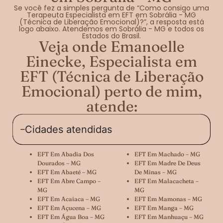
Se você fez a simples pergunta de “Como consigo uma
Terapeuta Especialista em EFT em Sobrália - MG
(Técnica de Liberação Emocional)?”, a resposta está
logo abaixo. Atendemos em Sobrália - MG e todos os
Estados do Brasil.
Veja onde Emanoelle
Einecke, Especialista em
EFT (Técnica de Liberação
Emocional) perto de mim,
atende:
Cidades atendidas
EFT Em Abadia Dos
EFT Em Machado – MG
Dourados – MG
EFT Em Madre De Deus
EFT Em Abaeté – MG
De Minas – MG
EFT Em Abre Campo –
EFT Em Malacacheta –
MG
MG
EFT Em Acaiaca – MG
EFT Em Mamonas – MG
EFT Em Açucena – MG
EFT Em Manga – MG
EFT Em Água Boa – MG
EFT Em Manhuaçu – MG