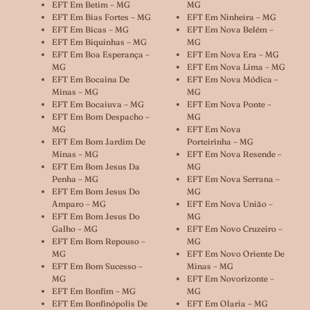
EFT Em Betim – MG
MG
EFT Em Bias Fortes – MG
EFT Em Ninheira – MG
EFT Em Bicas – MG
EFT Em Nova Belém –
EFT Em Biquinhas – MG
MG
EFT Em Boa Esperança –
EFT Em Nova Era – MG
MG
EFT Em Nova Lima – MG
EFT Em Bocaina De
EFT Em Nova Módica –
Minas – MG
MG
EFT Em Bocaiuva – MG
EFT Em Nova Ponte –
EFT Em Bom Despacho –
MG
MG
EFT Em Nova
EFT Em Bom Jardim De
Porteirinha – MG
Minas – MG
EFT Em Nova Resende –
EFT Em Bom Jesus Da
MG
Penha – MG
EFT Em Nova Serrana –
EFT Em Bom Jesus Do
MG
Amparo – MG
EFT Em Nova União –
EFT Em Bom Jesus Do
MG
Galho – MG
EFT Em Novo Cruzeiro –
EFT Em Bom Repouso –
MG
MG
EFT Em Novo Oriente De
EFT Em Bom Sucesso –
Minas – MG
MG
EFT Em Novorizonte –
EFT Em Bonfim – MG
MG
EFT Em Bonfinópolis De
EFT Em Olaria – MG