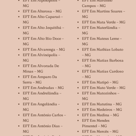
EFT Em Alpinópolis –
EFT Em Martinho
MG
Campos – MG
EFT Em Alterosa – MG
EFT Em Martins Soares –
EFT Em Alto Caparaó –
MG
MG
EFT Em Mata Verde – MG
EFT Em Alto Jequitibá –
EFT Em Materlândia –
MG
MG
EFT Em Alto Rio Doce –
EFT Em Mateus Leme –
MG
MG
EFT Em Alvarenga – MG
EFT Em Mathias Lobato
EFT Em Alvinópolis –
– MG
MG
EFT Em Matias Barbosa
EFT Em Alvorada De
– MG
Minas – MG
EFT Em Matias Cardoso
EFT Em Amparo Da
– MG
Serra – MG
EFT Em Matipó – MG
EFT Em Andradas – MG
EFT Em Mato Verde – MG
EFT Em Andrelândia –
EFT Em Matozinhos –
MG
MG
EFT Em Angelândia –
EFT Em Matutina – MG
MG
EFT Em Medeiros – MG
EFT Em Antônio Carlos –
EFT Em Medina – MG
MG
EFT Em Mendes
EFT Em Antônio Dias –
Pimentel – MG
MG
EFT Em Mercês – MG