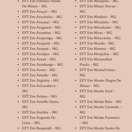
EFT Em Antônio Prado
EFT Em Mesquita – MG
De Minas – MG
EFT Em Minas Novas –
EFT Em Araçaí – MG
MG
EFT Em Aracitaba – MG
EFT Em Minduri – MG
EFT Em Araçuaí – MG
EFT Em Mirabela – MG
EFT Em Araguari – MG
EFT Em Miradouro – MG
EFT Em Arantina – MG
EFT Em Miraí – MG
EFT Em Araponga – MG
EFT Em Miravânia – MG
EFT Em Araporã – MG
EFT Em Moeda – MG
EFT Em Arapuá – MG
EFT Em Moema – MG
EFT Em Araújos – MG
EFT Em Monjolos – MG
EFT Em Araxá – MG
EFT Em Monsenhor
EFT Em Arceburgo – MG
Paulo – MG
EFT Em Arcos – MG
EFT Em Montalvânia –
EFT Em Areado – MG
MG
EFT Em Argirita – MG
EFT Em Monte Alegre De
EFT Em Aricanduva –
Minas – MG
MG
EFT Em Monte Azul –
EFT Em Arinos – MG
MG
EFT Em Astolfo Dutra –
EFT Em Monte Belo – MG
MG
EFT Em Monte Carmelo –
EFT Em Ataléia – MG
MG
EFT Em Augusto De
EFT Em Monte Formoso
Lima – MG
– MG
EFT Em Baependi – MG
EFT Em Monte Santo De