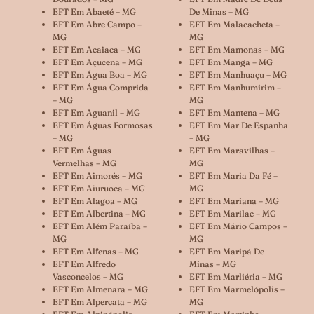
EFT Em Abaeté – MG
De Minas – MG
EFT Em Abre Campo –
EFT Em Malacacheta –
MG
MG
EFT Em Acaiaca – MG
EFT Em Mamonas – MG
EFT Em Açucena – MG
EFT Em Manga – MG
EFT Em Água Boa – MG
EFT Em Manhuaçu – MG
EFT Em Água Comprida
EFT Em Manhumirim –
– MG
MG
EFT Em Aguanil – MG
EFT Em Mantena – MG
EFT Em Águas Formosas
EFT Em Mar De Espanha
– MG
– MG
EFT Em Águas
EFT Em Maravilhas –
Vermelhas – MG
MG
EFT Em Aimorés – MG
EFT Em Maria Da Fé –
EFT Em Aiuruoca – MG
MG
EFT Em Alagoa – MG
EFT Em Mariana – MG
EFT Em Albertina – MG
EFT Em Marilac – MG
EFT Em Além Paraíba –
EFT Em Mário Campos –
MG
MG
EFT Em Alfenas – MG
EFT Em Maripá De
EFT Em Alfredo
Minas – MG
Vasconcelos – MG
EFT Em Marliéria – MG
EFT Em Almenara – MG
EFT Em Marmelópolis –
EFT Em Alpercata – MG
MG