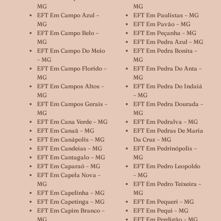
MG
MG
EFT Em Campo Azul –
EFT Em Paulistas – MG
MG
EFT Em Pavão – MG
EFT Em Campo Belo –
EFT Em Peçanha – MG
MG
EFT Em Pedra Azul – MG
EFT Em Campo Do Meio
EFT Em Pedra Bonita –
– MG
MG
EFT Em Campo Florido –
EFT Em Pedra Do Anta –
MG
MG
EFT Em Campos Altos –
EFT Em Pedra Do Indaiá
MG
– MG
EFT Em Campos Gerais –
EFT Em Pedra Dourada –
MG
MG
EFT Em Cana Verde – MG
EFT Em Pedralva – MG
EFT Em Canaã – MG
EFT Em Pedras De Maria
EFT Em Canápolis – MG
Da Cruz – MG
EFT Em Candeias – MG
EFT Em Pedrinópolis –
EFT Em Cantagalo – MG
MG
EFT Em Caparaó – MG
EFT Em Pedro Leopoldo
EFT Em Capela Nova –
– MG
MG
EFT Em Pedro Teixeira –
EFT Em Capelinha – MG
MG
EFT Em Capetinga – MG
EFT Em Pequeri – MG
EFT Em Capim Branco –
EFT Em Pequi – MG
MG
EFT Em Perdigão – MG