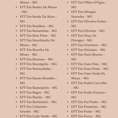
Minas – MG
EFT Em Olhos-D’Água –
EFT Em Bonito De Minas
MG
– MG
EFT Em Olímpio
EFT Em Borda Da Mata –
Noronha – MG
MG
EFT Em Oliveira Fortes –
EFT Em Botelhos – MG
MG
EFT Em Botumirim – MG
EFT Em Oliveira – MG
EFT Em Brás Pires – MG
EFT Em Onça De
EFT Em Brasilândia De
Pitangui – MG
Minas – MG
EFT Em Oratórios – MG
EFT Em Brasília De
EFT Em Orizânia – MG
Minas – MG
EFT Em Ouro Branco –
EFT Em Braúnas – MG
MG
EFT Em Brazópolis – MG
EFT Em Ouro Fino – MG
EFT Em Brumadinho –
EFT Em Ouro Preto – MG
MG
EFT Em Ouro Verde De
EFT Em Bueno Brandão –
Minas – MG
MG
EFT Em Padre Carvalho
EFT Em Buenópolis – MG
– MG
EFT Em Bugre – MG
EFT Em Padre Paraíso –
EFT Em Buritis – MG
MG
EFT Em Buritizeiro – MG
EFT Em Pai Pedro – MG
EFT Em Cabeceira
EFT Em Paineiras – MG
Grande – MG
EFT Em Pains – MG
EFT Em Cabo Verde – MG
EFT Em Paiva – MG