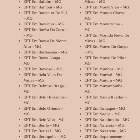
EFT Em Baldim – MG
Minas – MG
EFT Em Bambuí – MG
EFT Em Monte Sião – MG
EFT Em Bandeira Do Sul
EFT Em Montes Claros –
– MG
MG
EFT Em Bandeira – MG
EFT Em Montezuma –
EFT Em Barão De Cocais
MG
– MG
EFT Em Morada Nova De
EFT Em Barão De Monte
Minas – MG
Alto – MG
EFT Em Morro Da Garça
EFT Em Barbacena – MG
– MG
EFT Em Barra Longa –
EFT Em Morro Do Pilar –
MG
MG
EFT Em Barroso – MG
EFT Em Munhoz – MG
EFT Em Bela Vista De
EFT Em Muriaé – MG
Minas – MG
EFT Em Mutum – MG
EFT Em Belmiro Braga –
EFT Em Muzambinho –
MG
MG
EFT Em Belo Horizonte –
EFT Em Nacip Raydan –
MG
MG
EFT Em Belo Oriente –
EFT Em Nanuque – MG
MG
EFT Em Naque – MG
EFT Em Belo Vale – MG
EFT Em Natalândia – MG
EFT Em Berilo – MG
EFT Em Natércia – MG
EFT Em Berizal – MG
EFT Em Nazareno – MG
EFT Em Bertópolis – MG
EFT Em Nepomuceno –