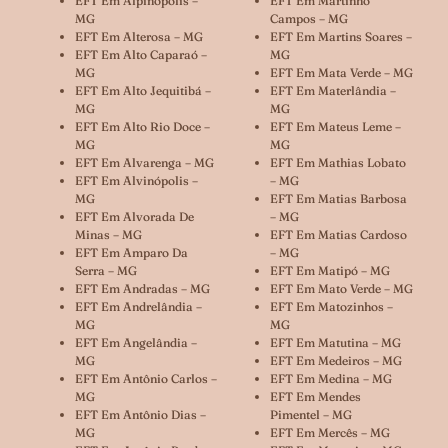
EFT Em Alpinópolis –
EFT Em Martinho
MG
Campos – MG
EFT Em Alterosa – MG
EFT Em Martins Soares –
EFT Em Alto Caparaó –
MG
MG
EFT Em Mata Verde – MG
EFT Em Alto Jequitibá –
EFT Em Materlândia –
MG
MG
EFT Em Alto Rio Doce –
EFT Em Mateus Leme –
MG
MG
EFT Em Alvarenga – MG
EFT Em Mathias Lobato
EFT Em Alvinópolis –
– MG
MG
EFT Em Matias Barbosa
EFT Em Alvorada De
– MG
Minas – MG
EFT Em Matias Cardoso
EFT Em Amparo Da
– MG
Serra – MG
EFT Em Matipó – MG
EFT Em Andradas – MG
EFT Em Mato Verde – MG
EFT Em Andrelândia –
EFT Em Matozinhos –
MG
MG
EFT Em Angelândia –
EFT Em Matutina – MG
MG
EFT Em Medeiros – MG
EFT Em Antônio Carlos –
EFT Em Medina – MG
MG
EFT Em Mendes
EFT Em Antônio Dias –
Pimentel – MG
MG
EFT Em Mercês – MG