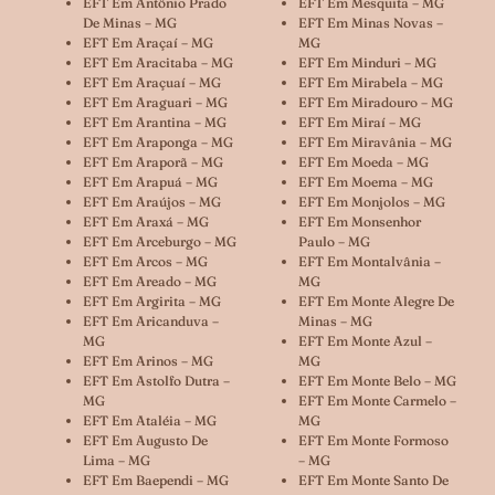
EFT Em Antônio Prado
EFT Em Mesquita – MG
De Minas – MG
EFT Em Minas Novas –
EFT Em Araçaí – MG
MG
EFT Em Aracitaba – MG
EFT Em Minduri – MG
EFT Em Araçuaí – MG
EFT Em Mirabela – MG
EFT Em Araguari – MG
EFT Em Miradouro – MG
EFT Em Arantina – MG
EFT Em Miraí – MG
EFT Em Araponga – MG
EFT Em Miravânia – MG
EFT Em Araporã – MG
EFT Em Moeda – MG
EFT Em Arapuá – MG
EFT Em Moema – MG
EFT Em Araújos – MG
EFT Em Monjolos – MG
EFT Em Araxá – MG
EFT Em Monsenhor
EFT Em Arceburgo – MG
Paulo – MG
EFT Em Arcos – MG
EFT Em Montalvânia –
EFT Em Areado – MG
MG
EFT Em Argirita – MG
EFT Em Monte Alegre De
EFT Em Aricanduva –
Minas – MG
MG
EFT Em Monte Azul –
EFT Em Arinos – MG
MG
EFT Em Astolfo Dutra –
EFT Em Monte Belo – MG
MG
EFT Em Monte Carmelo –
EFT Em Ataléia – MG
MG
EFT Em Augusto De
EFT Em Monte Formoso
Lima – MG
– MG
EFT Em Baependi – MG
EFT Em Monte Santo De