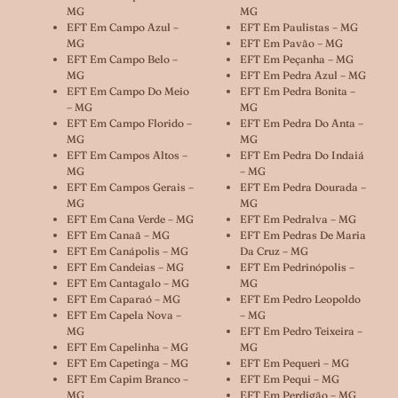
MG
MG
EFT Em Campo Azul –
EFT Em Paulistas – MG
MG
EFT Em Pavão – MG
EFT Em Campo Belo –
EFT Em Peçanha – MG
MG
EFT Em Pedra Azul – MG
EFT Em Campo Do Meio
EFT Em Pedra Bonita –
– MG
MG
EFT Em Campo Florido –
EFT Em Pedra Do Anta –
MG
MG
EFT Em Campos Altos –
EFT Em Pedra Do Indaiá
MG
– MG
EFT Em Campos Gerais –
EFT Em Pedra Dourada –
MG
MG
EFT Em Cana Verde – MG
EFT Em Pedralva – MG
EFT Em Canaã – MG
EFT Em Pedras De Maria
EFT Em Canápolis – MG
Da Cruz – MG
EFT Em Candeias – MG
EFT Em Pedrinópolis –
EFT Em Cantagalo – MG
MG
EFT Em Caparaó – MG
EFT Em Pedro Leopoldo
EFT Em Capela Nova –
– MG
MG
EFT Em Pedro Teixeira –
EFT Em Capelinha – MG
MG
EFT Em Capetinga – MG
EFT Em Pequeri – MG
EFT Em Capim Branco –
EFT Em Pequi – MG
MG
EFT Em Perdigão – MG