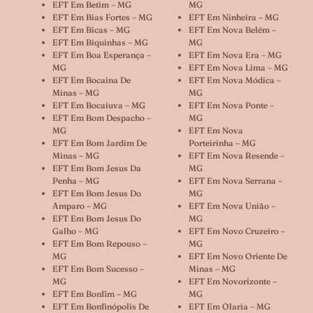
EFT Em Betim – MG
MG
EFT Em Bias Fortes – MG
EFT Em Ninheira – MG
EFT Em Bicas – MG
EFT Em Nova Belém –
EFT Em Biquinhas – MG
MG
EFT Em Boa Esperança –
EFT Em Nova Era – MG
MG
EFT Em Nova Lima – MG
EFT Em Bocaina De
EFT Em Nova Módica –
Minas – MG
MG
EFT Em Bocaiuva – MG
EFT Em Nova Ponte –
EFT Em Bom Despacho –
MG
MG
EFT Em Nova
EFT Em Bom Jardim De
Porteirinha – MG
Minas – MG
EFT Em Nova Resende –
EFT Em Bom Jesus Da
MG
Penha – MG
EFT Em Nova Serrana –
EFT Em Bom Jesus Do
MG
Amparo – MG
EFT Em Nova União –
EFT Em Bom Jesus Do
MG
Galho – MG
EFT Em Novo Cruzeiro –
EFT Em Bom Repouso –
MG
MG
EFT Em Novo Oriente De
EFT Em Bom Sucesso –
Minas – MG
MG
EFT Em Novorizonte –
EFT Em Bonfim – MG
MG
EFT Em Bonfinópolis De
EFT Em Olaria – MG