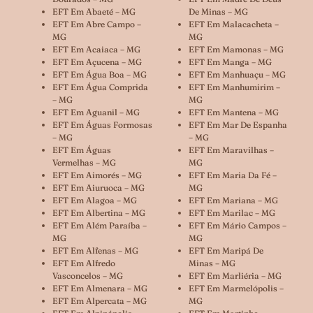
EFT Em Abaeté – MG
De Minas – MG
EFT Em Abre Campo –
EFT Em Malacacheta –
MG
MG
EFT Em Acaiaca – MG
EFT Em Mamonas – MG
EFT Em Açucena – MG
EFT Em Manga – MG
EFT Em Água Boa – MG
EFT Em Manhuaçu – MG
EFT Em Água Comprida
EFT Em Manhumirim –
– MG
MG
EFT Em Aguanil – MG
EFT Em Mantena – MG
EFT Em Águas Formosas
EFT Em Mar De Espanha
– MG
– MG
EFT Em Águas
EFT Em Maravilhas –
Vermelhas – MG
MG
EFT Em Aimorés – MG
EFT Em Maria Da Fé –
EFT Em Aiuruoca – MG
MG
EFT Em Alagoa – MG
EFT Em Mariana – MG
EFT Em Albertina – MG
EFT Em Marilac – MG
EFT Em Além Paraíba –
EFT Em Mário Campos –
MG
MG
EFT Em Alfenas – MG
EFT Em Maripá De
EFT Em Alfredo
Minas – MG
Vasconcelos – MG
EFT Em Marliéria – MG
EFT Em Almenara – MG
EFT Em Marmelópolis –
EFT Em Alpercata – MG
MG