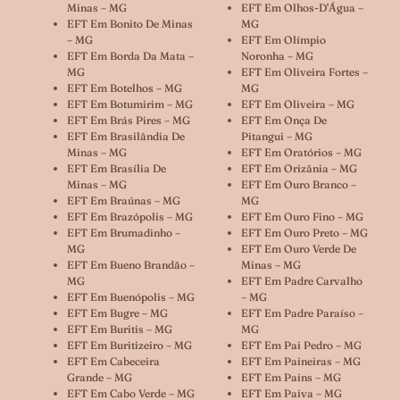
Minas – MG
EFT Em Olhos-D’Água –
EFT Em Bonito De Minas
MG
– MG
EFT Em Olímpio
EFT Em Borda Da Mata –
Noronha – MG
MG
EFT Em Oliveira Fortes –
EFT Em Botelhos – MG
MG
EFT Em Botumirim – MG
EFT Em Oliveira – MG
EFT Em Brás Pires – MG
EFT Em Onça De
EFT Em Brasilândia De
Pitangui – MG
Minas – MG
EFT Em Oratórios – MG
EFT Em Brasília De
EFT Em Orizânia – MG
Minas – MG
EFT Em Ouro Branco –
EFT Em Braúnas – MG
MG
EFT Em Brazópolis – MG
EFT Em Ouro Fino – MG
EFT Em Brumadinho –
EFT Em Ouro Preto – MG
MG
EFT Em Ouro Verde De
EFT Em Bueno Brandão –
Minas – MG
MG
EFT Em Padre Carvalho
EFT Em Buenópolis – MG
– MG
EFT Em Bugre – MG
EFT Em Padre Paraíso –
EFT Em Buritis – MG
MG
EFT Em Buritizeiro – MG
EFT Em Pai Pedro – MG
EFT Em Cabeceira
EFT Em Paineiras – MG
Grande – MG
EFT Em Pains – MG
EFT Em Cabo Verde – MG
EFT Em Paiva – MG