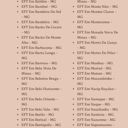
EFT Em Baldim – MG
Minas – MG
EFT Em Bambuí – MG
EFT Em Monte Sião – MG
EFT Em Bandeira Do Sul
EFT Em Montes Claros –
– MG
MG
EFT Em Bandeira – MG
EFT Em Montezuma –
EFT Em Barão De Cocais
MG
– MG
EFT Em Morada Nova De
EFT Em Barão De Monte
Minas – MG
Alto – MG
EFT Em Morro Da Garça
EFT Em Barbacena – MG
– MG
EFT Em Barra Longa –
EFT Em Morro Do Pilar –
MG
MG
EFT Em Barroso – MG
EFT Em Munhoz – MG
EFT Em Bela Vista De
EFT Em Muriaé – MG
Minas – MG
EFT Em Mutum – MG
EFT Em Belmiro Braga –
EFT Em Muzambinho –
MG
MG
EFT Em Belo Horizonte –
EFT Em Nacip Raydan –
MG
MG
EFT Em Belo Oriente –
EFT Em Nanuque – MG
MG
EFT Em Naque – MG
EFT Em Belo Vale – MG
EFT Em Natalândia – MG
EFT Em Berilo – MG
EFT Em Natércia – MG
EFT Em Berizal – MG
EFT Em Nazareno – MG
EFT Em Bertópolis – MG
EFT Em Nepomuceno –