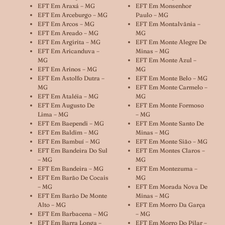
EFT Em Araxá – MG
EFT Em Monsenhor
EFT Em Arceburgo – MG
Paulo – MG
EFT Em Arcos – MG
EFT Em Montalvânia –
EFT Em Areado – MG
MG
EFT Em Argirita – MG
EFT Em Monte Alegre De
EFT Em Aricanduva –
Minas – MG
MG
EFT Em Monte Azul –
EFT Em Arinos – MG
MG
EFT Em Astolfo Dutra –
EFT Em Monte Belo – MG
MG
EFT Em Monte Carmelo –
EFT Em Ataléia – MG
MG
EFT Em Augusto De
EFT Em Monte Formoso
Lima – MG
– MG
EFT Em Baependi – MG
EFT Em Monte Santo De
EFT Em Baldim – MG
Minas – MG
EFT Em Bambuí – MG
EFT Em Monte Sião – MG
EFT Em Bandeira Do Sul
EFT Em Montes Claros –
– MG
MG
EFT Em Bandeira – MG
EFT Em Montezuma –
EFT Em Barão De Cocais
MG
– MG
EFT Em Morada Nova De
EFT Em Barão De Monte
Minas – MG
Alto – MG
EFT Em Morro Da Garça
EFT Em Barbacena – MG
– MG
EFT Em Barra Longa –
EFT Em Morro Do Pilar –