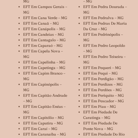
MG
– MG
EFT Em Campos Gerais –
EFT Em Pedra Dourada –
MG
MG
EFT Em Cana Verde – MG
EFT Em Pedralva – MG
EFT Em Canaã – MG
EFT Em Pedras De Maria
EFT Em Canápolis – MG
Da Cruz – MG
EFT Em Candeias – MG
EFT Em Pedrinópolis –
EFT Em Cantagalo – MG
MG
EFT Em Caparaó – MG
EFT Em Pedro Leopoldo
EFT Em Capela Nova –
– MG
MG
EFT Em Pedro Teixeira –
EFT Em Capelinha – MG
MG
EFT Em Capetinga – MG
EFT Em Pequeri – MG
EFT Em Capim Branco –
EFT Em Pequi – MG
MG
EFT Em Perdigão – MG
EFT Em Capinópolis –
EFT Em Perdizes – MG
MG
EFT Em Perdões – MG
EFT Em Capitão Andrade
EFT Em Periquito – MG
– MG
EFT Em Pescador – MG
EFT Em Capitão Enéas –
EFT Em Piau – MG
MG
EFT Em Piedade De
EFT Em Capitólio – MG
Caratinga – MG
EFT Em Caputira – MG
EFT Em Piedade De
EFT Em Caraí – MG
Ponte Nova – MG
EFT Em Caranaíba – MG
EFT Em Piedade Do Rio