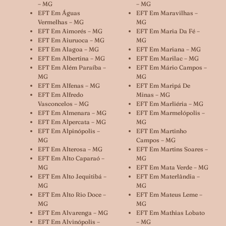
– MG
– MG
EFT Em Águas
EFT Em Maravilhas –
Vermelhas – MG
MG
EFT Em Aimorés – MG
EFT Em Maria Da Fé –
EFT Em Aiuruoca – MG
MG
EFT Em Alagoa – MG
EFT Em Mariana – MG
EFT Em Albertina – MG
EFT Em Marilac – MG
EFT Em Além Paraíba –
EFT Em Mário Campos –
MG
MG
EFT Em Alfenas – MG
EFT Em Maripá De
EFT Em Alfredo
Minas – MG
Vasconcelos – MG
EFT Em Marliéria – MG
EFT Em Almenara – MG
EFT Em Marmelópolis –
EFT Em Alpercata – MG
MG
EFT Em Alpinópolis –
EFT Em Martinho
MG
Campos – MG
EFT Em Alterosa – MG
EFT Em Martins Soares –
EFT Em Alto Caparaó –
MG
MG
EFT Em Mata Verde – MG
EFT Em Alto Jequitibá –
EFT Em Materlândia –
MG
MG
EFT Em Alto Rio Doce –
EFT Em Mateus Leme –
MG
MG
EFT Em Alvarenga – MG
EFT Em Mathias Lobato
EFT Em Alvinópolis –
– MG