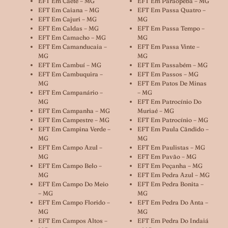
EFT Em Caeté – MG
EFT Em Paraopeba – MG
EFT Em Caiana – MG
EFT Em Passa Quatro –
EFT Em Cajuri – MG
MG
EFT Em Caldas – MG
EFT Em Passa Tempo –
EFT Em Camacho – MG
MG
EFT Em Camanducaia –
EFT Em Passa Vinte –
MG
MG
EFT Em Cambuí – MG
EFT Em Passabém – MG
EFT Em Cambuquira –
EFT Em Passos – MG
MG
EFT Em Patos De Minas
EFT Em Campanário –
– MG
MG
EFT Em Patrocínio Do
EFT Em Campanha – MG
Muriaé – MG
EFT Em Campestre – MG
EFT Em Patrocínio – MG
EFT Em Campina Verde –
EFT Em Paula Cândido –
MG
MG
EFT Em Campo Azul –
EFT Em Paulistas – MG
MG
EFT Em Pavão – MG
EFT Em Campo Belo –
EFT Em Peçanha – MG
MG
EFT Em Pedra Azul – MG
EFT Em Campo Do Meio
EFT Em Pedra Bonita –
– MG
MG
EFT Em Campo Florido –
EFT Em Pedra Do Anta –
MG
MG
EFT Em Campos Altos –
EFT Em Pedra Do Indaiá