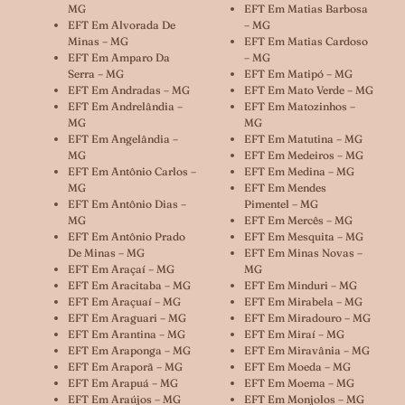
MG
EFT Em Matias Barbosa
EFT Em Alvorada De
– MG
Minas – MG
EFT Em Matias Cardoso
EFT Em Amparo Da
– MG
Serra – MG
EFT Em Matipó – MG
EFT Em Andradas – MG
EFT Em Mato Verde – MG
EFT Em Andrelândia –
EFT Em Matozinhos –
MG
MG
EFT Em Angelândia –
EFT Em Matutina – MG
MG
EFT Em Medeiros – MG
EFT Em Antônio Carlos –
EFT Em Medina – MG
MG
EFT Em Mendes
EFT Em Antônio Dias –
Pimentel – MG
MG
EFT Em Mercês – MG
EFT Em Antônio Prado
EFT Em Mesquita – MG
De Minas – MG
EFT Em Minas Novas –
EFT Em Araçaí – MG
MG
EFT Em Aracitaba – MG
EFT Em Minduri – MG
EFT Em Araçuaí – MG
EFT Em Mirabela – MG
EFT Em Araguari – MG
EFT Em Miradouro – MG
EFT Em Arantina – MG
EFT Em Miraí – MG
EFT Em Araponga – MG
EFT Em Miravânia – MG
EFT Em Araporã – MG
EFT Em Moeda – MG
EFT Em Arapuá – MG
EFT Em Moema – MG
EFT Em Araújos – MG
EFT Em Monjolos – MG