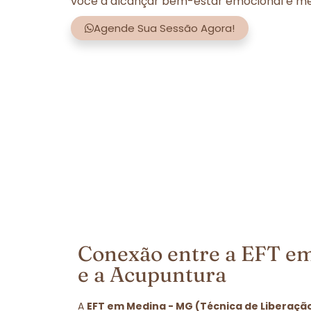
você a alcançar bem-estar emocional e men
Agende Sua Sessão Agora!
Conexão entre a EFT e
e a Acupuntura
A
EFT em Medina - MG (Técnica de Liberaçã