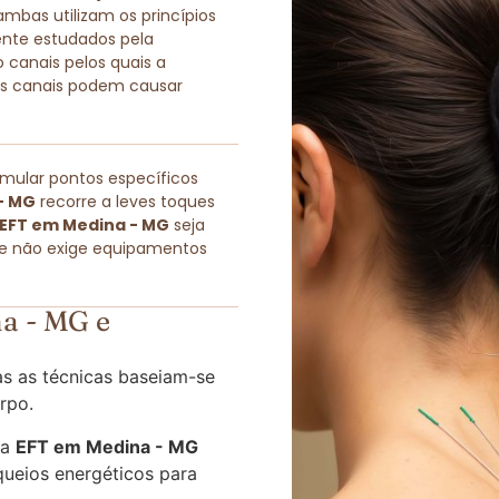
as utilizam os princípios
ente estudados pela
 canais pelos quais a
sses canais podem causar
imular pontos específicos
- MG
recorre a leves toques
EFT em Medina - MG
seja
ue não exige equipamentos
a - MG e
s as técnicas baseiam-se
rpo.
 a
EFT em Medina - MG
queios energéticos para