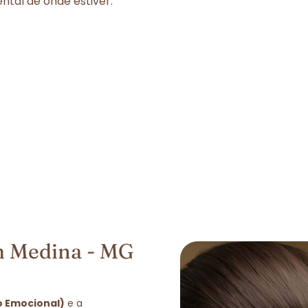
tal de onde estiver.
m Medina - MG
o Emocional)
e a